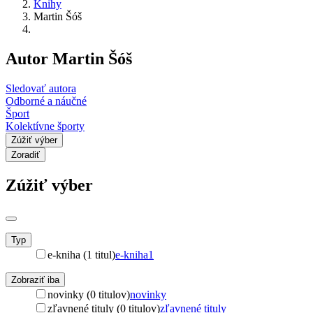
Knihy
Martin Šóš
Autor Martin Šóš
Sledovať autora
Odborné a náučné
Šport
Kolektívne športy
Zúžiť výber
Zoradiť
Zúžiť výber
Typ
e-kniha (1 titul)
e-kniha
1
Zobraziť iba
novinky (0 titulov)
novinky
zľavnené tituly (0 titulov)
zľavnené tituly