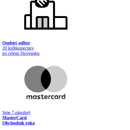
Osobný odber
20 kníhkupectiev
po celom Slovensku
Sme 7-násobný
MasterCard
Obchodník roka