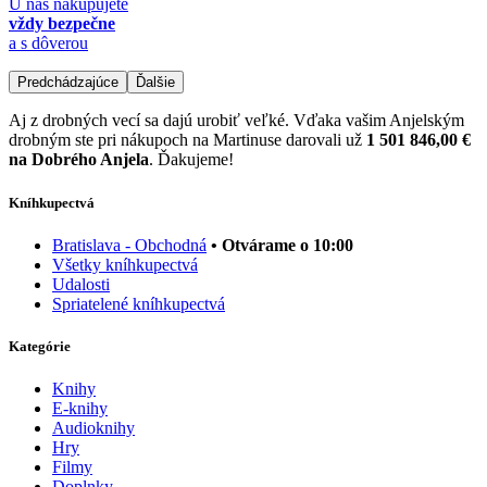
U nás nakupujete
vždy bezpečne
a s dôverou
Predchádzajúce
Ďalšie
Aj z drobných vecí sa dajú urobiť veľké. Vďaka vašim Anjelským
drobným ste pri nákupoch na Martinuse darovali už
1 501 846,00 €
na Dobrého Anjela
. Ďakujeme!
Kníhkupectvá
Bratislava - Obchodná
• Otvárame o 10:00
Všetky kníhkupectvá
Udalosti
Spriatelené kníhkupectvá
Kategórie
Knihy
E-knihy
Audioknihy
Hry
Filmy
Doplnky