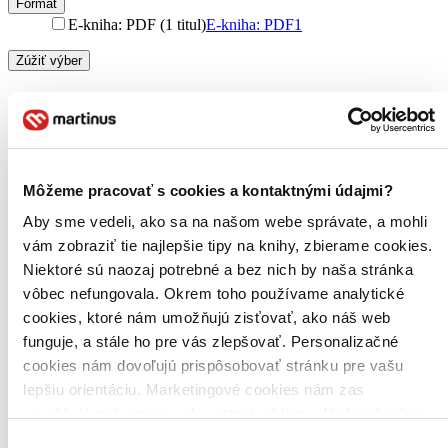
Formát
E-kniha: PDF (1 titul)
E-kniha: PDF
1
Zúžiť výber
Zoradiť
Môžeme pracovať s cookies a kontaktnými údajmi?
Bestsellery
Top hodnotené
Aby sme vedeli, ako sa na našom webe správate, a mohli
Novinky
vám zobraziť tie najlepšie tipy na knihy, zbierame cookies.
Najdrahšie
Niektoré sú naozaj potrebné a bez nich by naša stránka
Najlacnejšie
Najvyššia zľava
vôbec nefungovala. Okrem toho používame analytické
cookies, ktoré nám umožňujú zisťovať, ako náš web
funguje, a stále ho pre vás zlepšovať. Personalizačné
cookies nám dovoľujú prispôsobovať stránku pre vašu
lepšiu orientáciu. Marketingové cookies nám zas
umožňujú zobrazenie relevantnej reklamy. Niektoré údaje
zdieľame aj s tretími stranami. Veľmi by nám pomohlo,
Výber