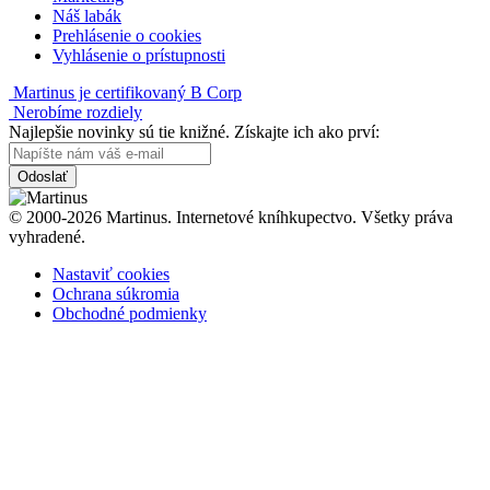
Náš labák
Prehlásenie o cookies
Vyhlásenie o prístupnosti
Martinus je certifikovaný B Corp
Nerobíme rozdiely
Najlepšie novinky sú tie knižné. Získajte ich ako prví:
Odoslať
© 2000-2026 Martinus. Internetové kníhkupectvo. Všetky práva
vyhradené.
Nastaviť cookies
Ochrana súkromia
Obchodné podmienky