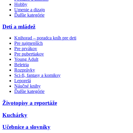
Hobby
Umenie a dizajn
Ďalšie kategórie
Deti a mládež
Knihorad – poradca kníh pre deti
Pre najmenších
Pre prvákov
Pre pubertiakov
Young Adult
Beletria
Rozprávky
Sci-fi, fantasy a komiksy
Leporelá
Náučné knihy
Ďalšie kategórie
Životopisy a reportáže
Kuchárky
Učebnice a slovníky