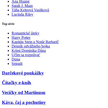
Ana Huang
Sarah J. Maas
Táňa Keleová Vasilková
Lucinda Riley
Top série
Romantické úteky
Harry Potter
Kapitán Stein a Notár Barbarič
Denník odvážneho bojka
Krimi Dominika Dána
Učím sa rozprávať
Duna
Smradi
Darčekové poukážky
Čítačky e-kníh
Vecičky od Martinusu
Káva, čaj a pochutiny