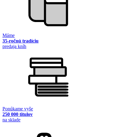
Máme
35-ročnú tradíciu
predaja kníh
Ponúkame vyše
250 000 titulov
na sklade