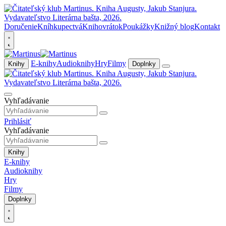
Doručenie
Kníhkupectvá
Knihovrátok
Poukážky
Knižný blog
Kontakt
E-knihy
Audioknihy
Hry
Filmy
Knihy
Doplnky
Vyhľadávanie
Prihlásiť
Vyhľadávanie
Knihy
E-knihy
Audioknihy
Hry
Filmy
Doplnky