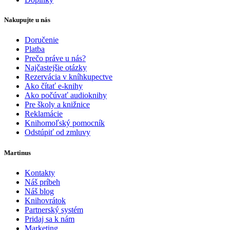
Nakupujte u nás
Doručenie
Platba
Prečo práve u nás?
Najčastejšie otázky
Rezervácia v kníhkupectve
Ako čítať e-knihy
Ako počúvať audioknihy
Pre školy a knižnice
Reklamácie
Knihomoľský pomocník
Odstúpiť od zmluvy
Martinus
Kontakty
Náš príbeh
Náš blog
Knihovrátok
Partnerský systém
Pridaj sa k nám
Marketing