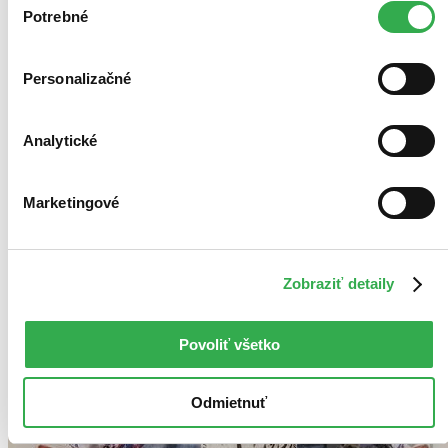
keby sme mohli používať všetky tieto cookies. Ďakujeme!
Potrebné
súhlasu
Personalizačné
Analytické
Marketingové
Zobraziť detaily
Povoliť všetko
Odmietnuť