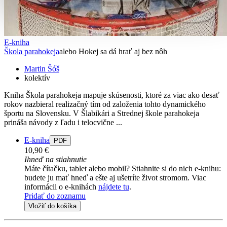
E-kniha
Škola parahokeja
alebo Hokej sa dá hrať aj bez nôh
Martin Šóš
kolektív
Kniha Škola parahokeja mapuje skúsenosti, ktoré za viac ako desať
rokov nazbieral realizačný tím od založenia tohto dynamického
športu na Slovensku. V Šlabikári a Strednej škole parahokeja
prináša návody z ľadu i telocvične ...
E-kniha
PDF
10,90 €
Ihneď na stiahnutie
Máte čítačku, tablet alebo mobil? Stiahnite si do nich e-knihu:
budete ju mať hneď a ešte aj ušetríte život stromom. Viac
informácii o e-knihách
nájdete tu
.
Pridať do zoznamu
Vložiť do košíka