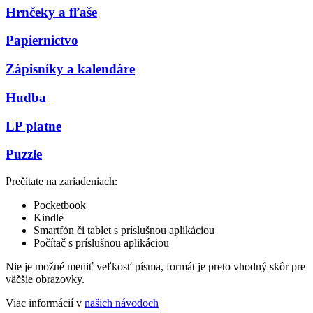
Hrnčeky a fľaše
Papiernictvo
Zápisníky a kalendáre
Hudba
LP platne
Puzzle
Prečítate na zariadeniach:
Pocketbook
Kindle
Smartfón či tablet s príslušnou aplikáciou
Počítač s príslušnou aplikáciou
Nie je možné meniť veľkosť písma, formát je preto vhodný skôr pre
väčšie obrazovky.
Viac informácií v
našich návodoch