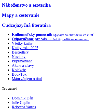
Náboženstvo a ezoterika
Mapy a cestovanie
Cudzojazyčná literatúra
Knihomoľský pomocník
Spýtajte sa Sherlocka, čo čítať
Odporúčame pre vás
Knižné tipy ušité na mieru vám
Všetky knihy
Knihy roka 2025
Bestsellery
Novinky
Pripravované
Akcie a zľavy
Kolekcie
BookTok
Mám záujem o titul
Top autori
Dominik Dán
Julie Caplin
Rebecca Yarros