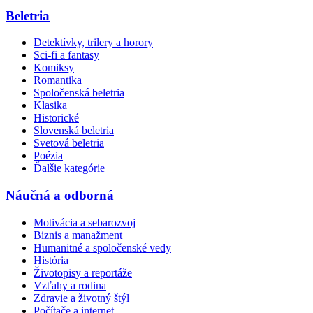
Beletria
Detektívky, trilery a horory
Sci-fi a fantasy
Komiksy
Romantika
Spoločenská beletria
Klasika
Historické
Slovenská beletria
Svetová beletria
Poézia
Ďalšie kategórie
Náučná a odborná
Motivácia a sebarozvoj
Biznis a manažment
Humanitné a spoločenské vedy
História
Životopisy a reportáže
Vzťahy a rodina
Zdravie a životný štýl
Počítače a internet