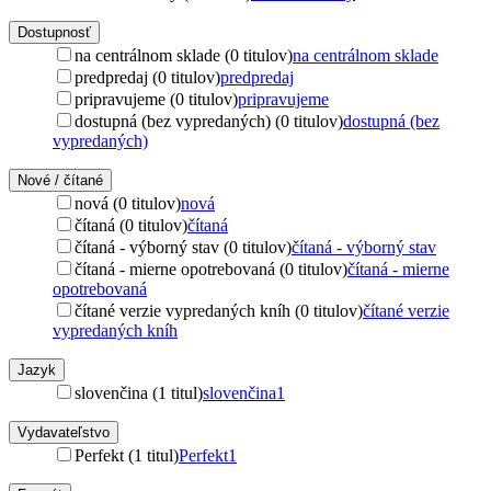
Dostupnosť
na centrálnom sklade (0 titulov)
na centrálnom sklade
predpredaj (0 titulov)
predpredaj
pripravujeme (0 titulov)
pripravujeme
dostupná (bez vypredaných) (0 titulov)
dostupná (bez
vypredaných)
Nové / čítané
nová (0 titulov)
nová
čítaná (0 titulov)
čítaná
čítaná - výborný stav (0 titulov)
čítaná - výborný stav
čítaná - mierne opotrebovaná (0 titulov)
čítaná - mierne
opotrebovaná
čítané verzie vypredaných kníh (0 titulov)
čítané verzie
vypredaných kníh
Jazyk
slovenčina (1 titul)
slovenčina
1
Vydavateľstvo
Perfekt (1 titul)
Perfekt
1