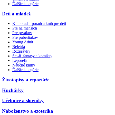
Ďalšie kategórie
Deti a mládež
Knihorad – poradca kníh pre deti
Pre najmenších
Pre prvákov
Pre pubertiakov
Young Adult
Beletria
Rozprávky
Sci-fi, fantasy a komiksy
Leporelá
Náučné knihy
Ďalšie kategórie
Životopisy a reportáže
Kuchárky
Učebnice a slovníky
Náboženstvo a ezoterika