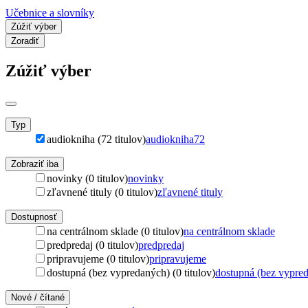
Učebnice a slovníky
Zúžiť výber
Zoradiť
Zúžiť výber
Typ
audiokniha (72 titulov)
audiokniha
72
Zobraziť iba
novinky (0 titulov)
novinky
zľavnené tituly (0 titulov)
zľavnené tituly
Dostupnosť
na centrálnom sklade (0 titulov)
na centrálnom sklade
predpredaj (0 titulov)
predpredaj
pripravujeme (0 titulov)
pripravujeme
dostupná (bez vypredaných) (0 titulov)
dostupná (bez vypre
Nové / čítané