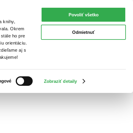
Povoliť všetko
a knihy,
ovala. Okrem
Odmietnuť
stále ho pre
u orientáciu.
dieľame aj s
Ďakujeme!
ngové
Zobraziť detaily