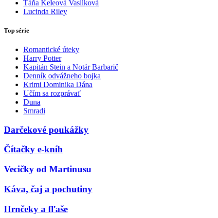
Táňa Keleová Vasilková
Lucinda Riley
Top série
Romantické úteky
Harry Potter
Kapitán Stein a Notár Barbarič
Denník odvážneho bojka
Krimi Dominika Dána
Učím sa rozprávať
Duna
Smradi
Darčekové poukážky
Čítačky e-kníh
Vecičky od Martinusu
Káva, čaj a pochutiny
Hrnčeky a fľaše