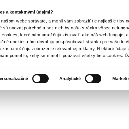
es a kontaktnými údajmi?
našom webe správate, a mohli vám zobraziť tie najlepšie tipy n
é sú naozaj potrebné a bez nich by naša stránka vôbec nefung
 cookies, ktoré nám umožňujú zisťovať, ako náš web funguje, a 
ačné cookies nám dovoľujú prispôsobovať stránku pre vašu lepši
zas umožňujú zobrazenie relevantnej reklamy. Niektoré údaje z
y nám pomohlo, keby sme mohli používať všetky tieto cookies. 
ersonalizačné
Analytické
Marketi