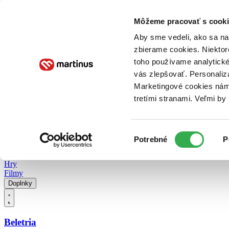
Doručenie
Kníhkupectvá
Knihovrátok
Poukážky
Knižný blog
Kontakt
Môžeme pracovať s cooki
Aby sme vedeli, ako sa na 
zbierame cookies. Niektor
E-knihy
Audioknihy
Hry
Filmy
Knihy
Doplnky
toho používame analytické
vás zlepšovať. Personaliz
Vyhľadávanie
Marketingové cookies nám 
tretími stranami. Veľmi b
Prihlásiť
Vyhľadávanie
Výber
Knihy
Potrebné
P
súhlasu
E-knihy
Audioknihy
Hry
Filmy
Doplnky
Beletria