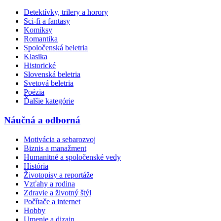
Detektívky, trilery a horory
Sci-fi a fantasy
Komiksy
Romantika
Spoločenská beletria
Klasika
Historické
Slovenská beletria
Svetová beletria
Poézia
Ďalšie kategórie
Náučná a odborná
Motivácia a sebarozvoj
Biznis a manažment
Humanitné a spoločenské vedy
História
Životopisy a reportáže
Vzťahy a rodina
Zdravie a životný štýl
Počítače a internet
Hobby
Umenie a dizajn