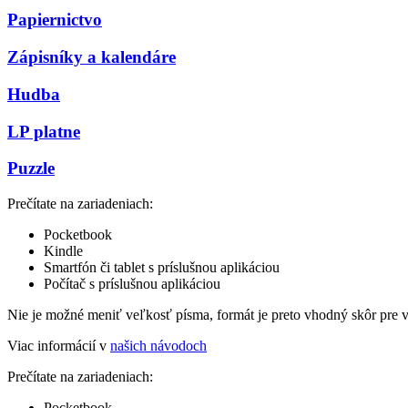
Papiernictvo
Zápisníky a kalendáre
Hudba
LP platne
Puzzle
Prečítate na zariadeniach:
Pocketbook
Kindle
Smartfón či tablet s príslušnou aplikáciou
Počítač s príslušnou aplikáciou
Nie je možné meniť veľkosť písma, formát je preto vhodný skôr pre 
Viac informácií v
našich návodoch
Prečítate na zariadeniach:
Pocketbook