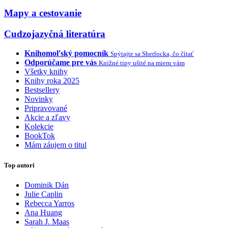
Mapy a cestovanie
Cudzojazyčná literatúra
Knihomoľský pomocník
Spýtajte sa Sherlocka, čo čítať
Odporúčame pre vás
Knižné tipy ušité na mieru vám
Všetky knihy
Knihy roka 2025
Bestsellery
Novinky
Pripravované
Akcie a zľavy
Kolekcie
BookTok
Mám záujem o titul
Top autori
Dominik Dán
Julie Caplin
Rebecca Yarros
Ana Huang
Sarah J. Maas