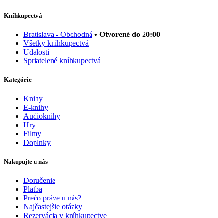
Kníhkupectvá
Bratislava - Obchodná
• Otvorené do 20:00
Všetky kníhkupectvá
Udalosti
Spriatelené kníhkupectvá
Kategórie
Knihy
E-knihy
Audioknihy
Hry
Filmy
Doplnky
Nakupujte u nás
Doručenie
Platba
Prečo práve u nás?
Najčastejšie otázky
Rezervácia v kníhkupectve