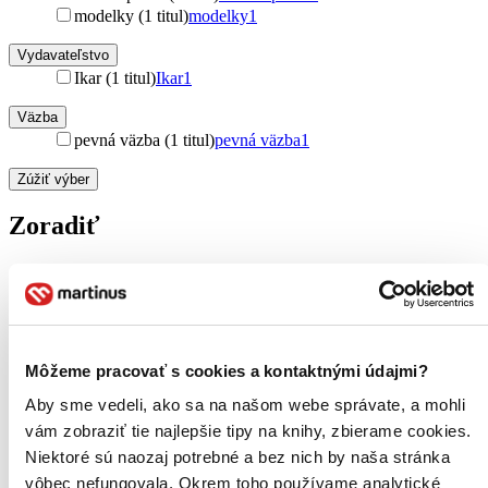
modelky (1 titul)
modelky
1
Vydavateľstvo
Ikar (1 titul)
Ikar
1
Väzba
pevná väzba (1 titul)
pevná väzba
1
Zúžiť výber
Zoradiť
Bestsellery
Top hodnotené
Novinky
Môžeme pracovať s cookies a kontaktnými údajmi?
Najdrahšie
Aby sme vedeli, ako sa na našom webe správate, a mohli
Najlacnejšie
Najvyššia zľava
vám zobraziť tie najlepšie tipy na knihy, zbierame cookies.
Niektoré sú naozaj potrebné a bez nich by naša stránka
vôbec nefungovala. Okrem toho používame analytické
Použité filtre