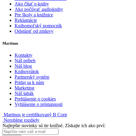
Ako čítať e-knihy
Ako počúvať audioknihy
Pre školy a knižnice
Reklamácie
Knihomoľský pomocník
Odstúpiť od zmluvy
Martinus
Kontakty
Náš príbeh
Náš blog
Knihovrátok
Partnerský systém
Pridaj sa k nám
Marketing
Náš labák
Prehlásenie o cookies
Vyhlásenie o prístupnosti
Martinus je certifikovaný B Corp
Nerobíme rozdiely
Najlepšie novinky sú tie knižné. Získajte ich ako prví: