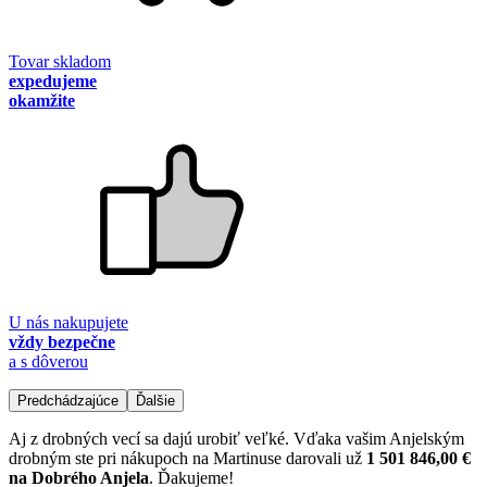
Tovar skladom
expedujeme
okamžite
U nás nakupujete
vždy bezpečne
a s dôverou
Predchádzajúce
Ďalšie
Aj z drobných vecí sa dajú urobiť veľké. Vďaka vašim Anjelským
drobným ste pri nákupoch na Martinuse darovali už
1 501 846,00 €
na Dobrého Anjela
. Ďakujeme!