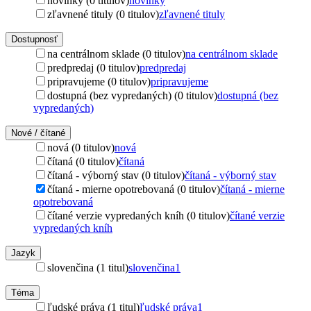
novinky (0 titulov)
novinky
zľavnené tituly (0 titulov)
zľavnené tituly
Dostupnosť
na centrálnom sklade (0 titulov)
na centrálnom sklade
predpredaj (0 titulov)
predpredaj
pripravujeme (0 titulov)
pripravujeme
dostupná (bez vypredaných) (0 titulov)
dostupná (bez
vypredaných)
Nové / čítané
nová (0 titulov)
nová
čítaná (0 titulov)
čítaná
čítaná - výborný stav (0 titulov)
čítaná - výborný stav
čítaná - mierne opotrebovaná (0 titulov)
čítaná - mierne
opotrebovaná
čítané verzie vypredaných kníh (0 titulov)
čítané verzie
vypredaných kníh
Jazyk
slovenčina (1 titul)
slovenčina
1
Téma
ľudské práva (1 titul)
ľudské práva
1