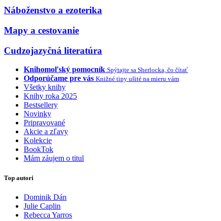
Náboženstvo a ezoterika
Mapy a cestovanie
Cudzojazyčná literatúra
Knihomoľský pomocník
Spýtajte sa Sherlocka, čo čítať
Odporúčame pre vás
Knižné tipy ušité na mieru vám
Všetky knihy
Knihy roka 2025
Bestsellery
Novinky
Pripravované
Akcie a zľavy
Kolekcie
BookTok
Mám záujem o titul
Top autori
Dominik Dán
Julie Caplin
Rebecca Yarros