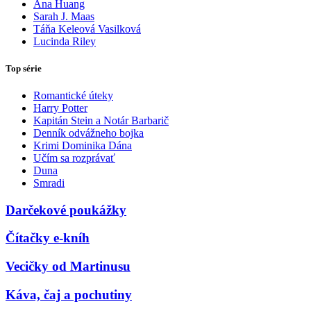
Ana Huang
Sarah J. Maas
Táňa Keleová Vasilková
Lucinda Riley
Top série
Romantické úteky
Harry Potter
Kapitán Stein a Notár Barbarič
Denník odvážneho bojka
Krimi Dominika Dána
Učím sa rozprávať
Duna
Smradi
Darčekové poukážky
Čítačky e-kníh
Vecičky od Martinusu
Káva, čaj a pochutiny