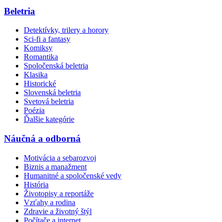
Beletria
Detektívky, trilery a horory
Sci-fi a fantasy
Komiksy
Romantika
Spoločenská beletria
Klasika
Historické
Slovenská beletria
Svetová beletria
Poézia
Ďalšie kategórie
Náučná a odborná
Motivácia a sebarozvoj
Biznis a manažment
Humanitné a spoločenské vedy
História
Životopisy a reportáže
Vzťahy a rodina
Zdravie a životný štýl
Počítače a internet