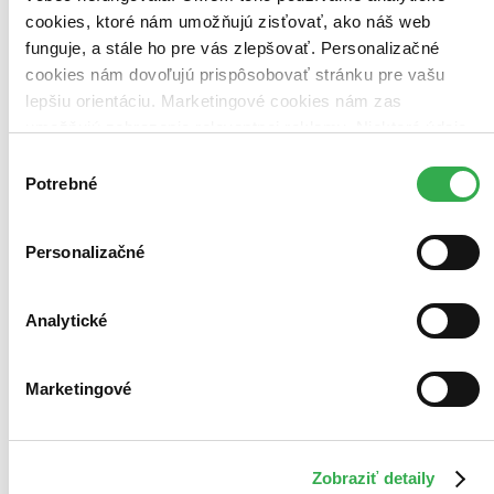
Zrušiť filtre
cookies, ktoré nám umožňujú zisťovať, ako náš web
čítané - mierne opotrebované
Prekladateľ Andrea Cániková
funguje, a stále ho pre vás zlepšovať. Personalizačné
cookies nám dovoľujú prispôsobovať stránku pre vašu
lepšiu orientáciu. Marketingové cookies nám zas
umožňujú zobrazenie relevantnej reklamy. Niektoré údaje
zdieľame aj s tretími stranami. Veľmi by nám pomohlo,
Výber
keby sme mohli používať všetky tieto cookies. Ďakujeme!
Potrebné
súhlasu
Personalizačné
Analytické
Marketingové
Zobraziť detaily