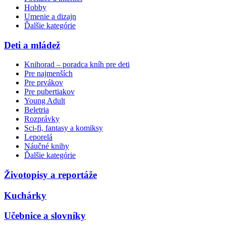
Hobby
Umenie a dizajn
Ďalšie kategórie
Deti a mládež
Knihorad – poradca kníh pre deti
Pre najmenších
Pre prvákov
Pre pubertiakov
Young Adult
Beletria
Rozprávky
Sci-fi, fantasy a komiksy
Leporelá
Náučné knihy
Ďalšie kategórie
Životopisy a reportáže
Kuchárky
Učebnice a slovníky