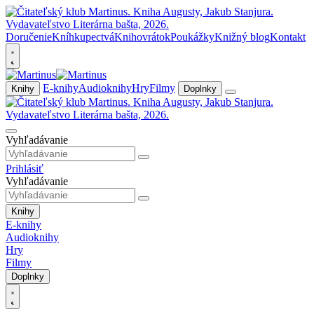
Doručenie
Kníhkupectvá
Knihovrátok
Poukážky
Knižný blog
Kontakt
E-knihy
Audioknihy
Hry
Filmy
Knihy
Doplnky
Vyhľadávanie
Prihlásiť
Vyhľadávanie
Knihy
E-knihy
Audioknihy
Hry
Filmy
Doplnky