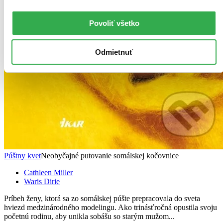
Povoliť všetko
Odmietnuť
Púštny kvet
Neobyčajné putovanie somálskej kočovnice
Cathleen Miller
Waris Dirie
Príbeh ženy, ktorá sa zo somálskej púšte prepracovala do sveta
hviezd medzinárodného modelingu. Ako trinásťročná opustila svoju
početnú rodinu, aby unikla sobášu so starým mužom...