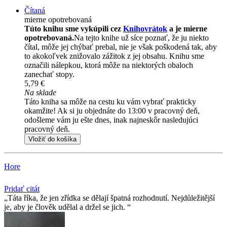
Čítaná
mierne opotrebovaná
Túto knihu sme vykúpili cez
Knihovrátok
a je mierne
opotrebovaná.
Na tejto knihe už síce poznať, že ju niekto
čítal, môže jej chýbať prebal, nie je však poškodená tak, aby
to akokoľvek znižovalo zážitok z jej obsahu. Knihu sme
označili nálepkou, ktorá môže na niektorých obaloch
zanechať stopy.
5,79 €
Na sklade
Táto kniha sa môže na cestu ku vám vybrať prakticky
okamžite! Ak si ju objednáte do 13:00 v pracovný deň,
odošleme vám ju ešte dnes, inak najneskôr nasledujúci
pracovný deň.
Vložiť do košíka
Hore
Pridať citát
Táta říka, že jen zřídka se dělají špatná rozhodnutí. Nejdůležitější
je, aby je člověk udělal a držel se jich.