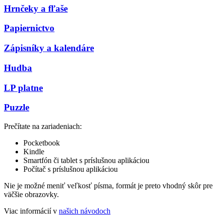
Hrnčeky a fľaše
Papiernictvo
Zápisníky a kalendáre
Hudba
LP platne
Puzzle
Prečítate na zariadeniach:
Pocketbook
Kindle
Smartfón či tablet s príslušnou aplikáciou
Počítač s príslušnou aplikáciou
Nie je možné meniť veľkosť písma, formát je preto vhodný skôr pre
väčšie obrazovky.
Viac informácií v
našich návodoch