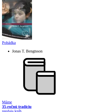
Pohádka
Jonas T. Bengtsson
Máme
35-ročnú tradíciu
predaja kníh