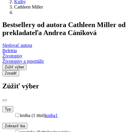
Knihy
Cathleen Miller
Bestsellery od autora Cathleen Miller od
prekladateľa Andrea Cániková
Sledovať autora
Beletria
Životopisy
Životopisy a reportáže
Zúžiť výber
Zoradiť
Zúžiť výber
Typ
kniha (1 titul)
kniha
1
Zobraziť iba