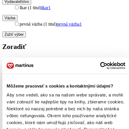
Vydavateľstvo
Ikar (1 titul)
Ikar
1
Väzba
pevná väzba (1 titul)
pevná väzba
1
Zúžiť výber
Zoradiť
Bestsellery
Top hodnotené
Novinky
Môžeme pracovať s cookies a kontaktnými údajmi?
Najdrahšie
Najlacnejšie
Aby sme vedeli, ako sa na našom webe správate, a mohli
Najvyššia zľava
vám zobraziť tie najlepšie tipy na knihy, zbierame cookies.
Niektoré sú naozaj potrebné a bez nich by naša stránka
Použité filtre
vôbec nefungovala. Okrem toho používame analytické
Zrušiť filtre
cookies, ktoré nám umožňujú zisťovať, ako náš web
čítané - výborný stav