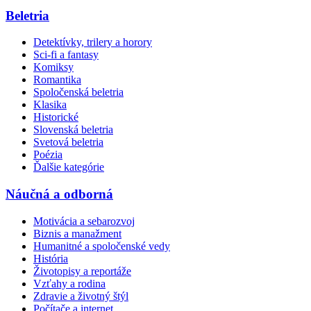
Beletria
Detektívky, trilery a horory
Sci-fi a fantasy
Komiksy
Romantika
Spoločenská beletria
Klasika
Historické
Slovenská beletria
Svetová beletria
Poézia
Ďalšie kategórie
Náučná a odborná
Motivácia a sebarozvoj
Biznis a manažment
Humanitné a spoločenské vedy
História
Životopisy a reportáže
Vzťahy a rodina
Zdravie a životný štýl
Počítače a internet