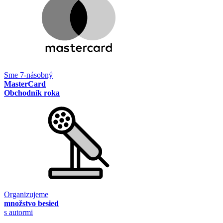
Sme 7-násobný
MasterCard
Obchodník roka
Organizujeme
množstvo besied
s autormi