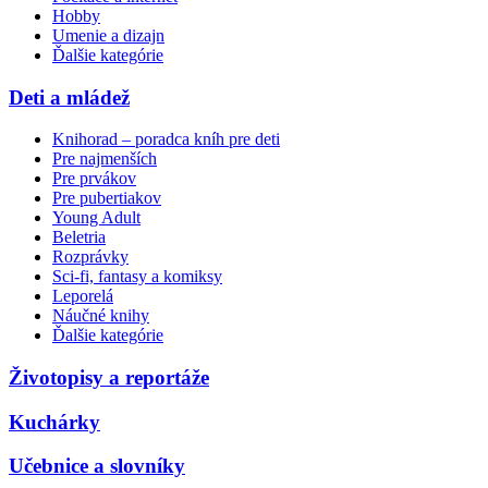
Hobby
Umenie a dizajn
Ďalšie kategórie
Deti a mládež
Knihorad – poradca kníh pre deti
Pre najmenších
Pre prvákov
Pre pubertiakov
Young Adult
Beletria
Rozprávky
Sci-fi, fantasy a komiksy
Leporelá
Náučné knihy
Ďalšie kategórie
Životopisy a reportáže
Kuchárky
Učebnice a slovníky