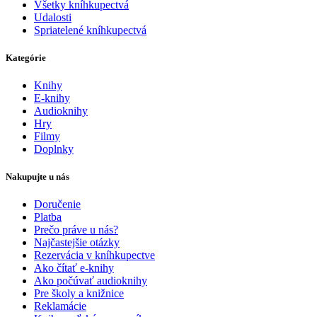
Všetky kníhkupectvá
Udalosti
Spriatelené kníhkupectvá
Kategórie
Knihy
E-knihy
Audioknihy
Hry
Filmy
Doplnky
Nakupujte u nás
Doručenie
Platba
Prečo práve u nás?
Najčastejšie otázky
Rezervácia v kníhkupectve
Ako čítať e-knihy
Ako počúvať audioknihy
Pre školy a knižnice
Reklamácie