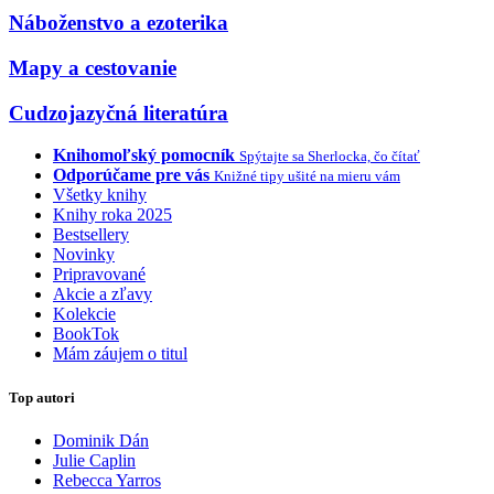
Náboženstvo a ezoterika
Mapy a cestovanie
Cudzojazyčná literatúra
Knihomoľský pomocník
Spýtajte sa Sherlocka, čo čítať
Odporúčame pre vás
Knižné tipy ušité na mieru vám
Všetky knihy
Knihy roka 2025
Bestsellery
Novinky
Pripravované
Akcie a zľavy
Kolekcie
BookTok
Mám záujem o titul
Top autori
Dominik Dán
Julie Caplin
Rebecca Yarros