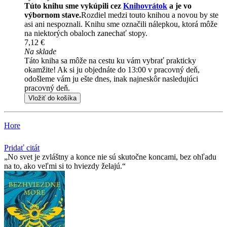
Túto knihu sme vykúpili cez
Knihovrátok
a je vo
výbornom stave.
Rozdiel medzi touto knihou a novou by ste
asi ani nespoznali. Knihu sme označili nálepkou, ktorá môže
na niektorých obaloch zanechať stopy.
7,12 €
Na sklade
Táto kniha sa môže na cestu ku vám vybrať prakticky
okamžite! Ak si ju objednáte do 13:00 v pracovný deň,
odošleme vám ju ešte dnes, inak najneskôr nasledujúci
pracovný deň.
Vložiť do košíka
Hore
Pridať citát
No svet je zvláštny a konce nie sú skutočne koncami, bez ohľadu
na to, ako veľmi si to hviezdy želajú.