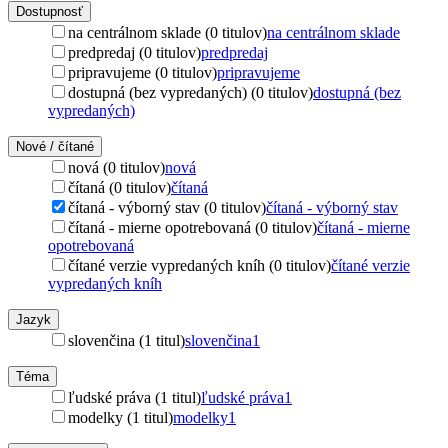
Dostupnosť
na centrálnom sklade (0 titulov)
na centrálnom sklade
predpredaj (0 titulov)
predpredaj
pripravujeme (0 titulov)
pripravujeme
dostupná (bez vypredaných) (0 titulov)
dostupná (bez
vypredaných)
Nové / čítané
nová (0 titulov)
nová
čítaná (0 titulov)
čítaná
čítaná - výborný stav (0 titulov)
čítaná - výborný stav
čítaná - mierne opotrebovaná (0 titulov)
čítaná - mierne
opotrebovaná
čítané verzie vypredaných kníh (0 titulov)
čítané verzie
vypredaných kníh
Jazyk
slovenčina (1 titul)
slovenčina
1
Téma
ľudské práva (1 titul)
ľudské práva
1
modelky (1 titul)
modelky
1