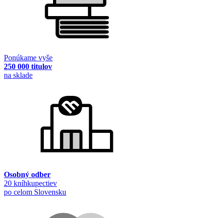
Ponúkame vyše
250 000 titulov
na sklade
Osobný odber
20 kníhkupectiev
po celom Slovensku