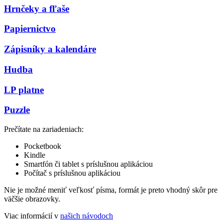
Hrnčeky a fľaše
Papiernictvo
Zápisníky a kalendáre
Hudba
LP platne
Puzzle
Prečítate na zariadeniach:
Pocketbook
Kindle
Smartfón či tablet s príslušnou aplikáciou
Počítač s príslušnou aplikáciou
Nie je možné meniť veľkosť písma, formát je preto vhodný skôr pre
väčšie obrazovky.
Viac informácií v
našich návodoch