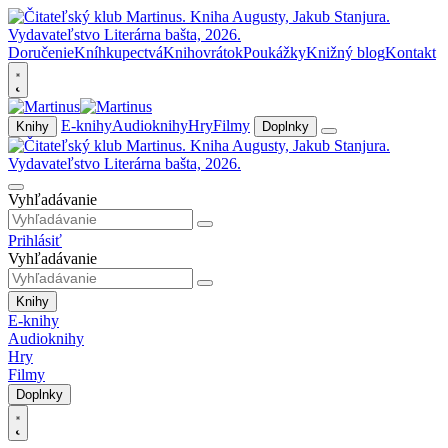
Doručenie
Kníhkupectvá
Knihovrátok
Poukážky
Knižný blog
Kontakt
E-knihy
Audioknihy
Hry
Filmy
Knihy
Doplnky
Vyhľadávanie
Prihlásiť
Vyhľadávanie
Knihy
E-knihy
Audioknihy
Hry
Filmy
Doplnky