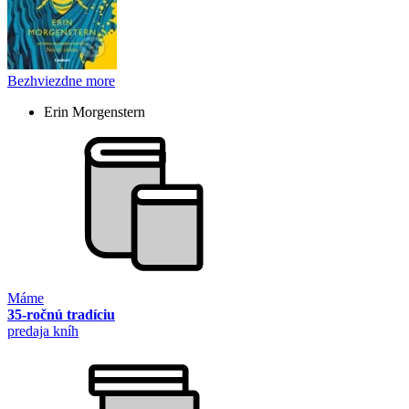
Bezhviezdne more
Erin Morgenstern
Máme
35-ročnú tradíciu
predaja kníh