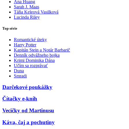
Ana Huang
Sarah J. Maas
Táňa Keleová Vasilková
Lucinda Riley
Top série
Romantické úteky
Harry Potter
Kapitán Stein a Notár Barbarič
Denník odvážneho bojka
Krimi Dominika Dána
Učím sa rozprávať
Duna
Smradi
Darčekové poukážky
Čítačky e-kníh
Vecičky od Martinusu
Káva, čaj a pochutiny