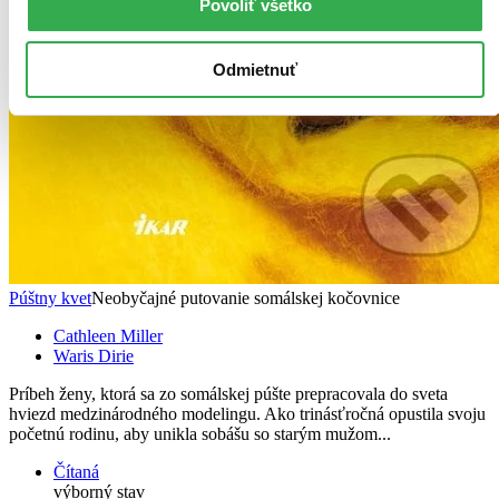
Povoliť všetko
Odmietnuť
Púštny kvet
Neobyčajné putovanie somálskej kočovnice
Cathleen Miller
Waris Dirie
Príbeh ženy, ktorá sa zo somálskej púšte prepracovala do sveta
hviezd medzinárodného modelingu. Ako trinásťročná opustila svoju
početnú rodinu, aby unikla sobášu so starým mužom...
Čítaná
výborný stav