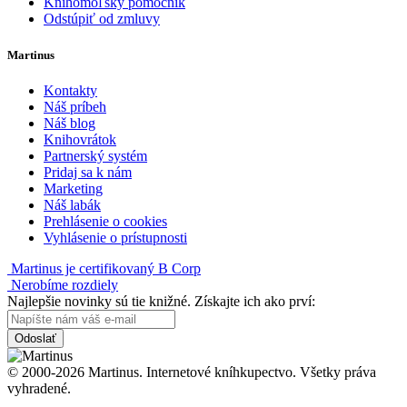
Knihomoľský pomocník
Odstúpiť od zmluvy
Martinus
Kontakty
Náš príbeh
Náš blog
Knihovrátok
Partnerský systém
Pridaj sa k nám
Marketing
Náš labák
Prehlásenie o cookies
Vyhlásenie o prístupnosti
Martinus je certifikovaný B Corp
Nerobíme rozdiely
Najlepšie novinky sú tie knižné. Získajte ich ako prví:
Odoslať
© 2000-2026 Martinus. Internetové kníhkupectvo. Všetky práva
vyhradené.