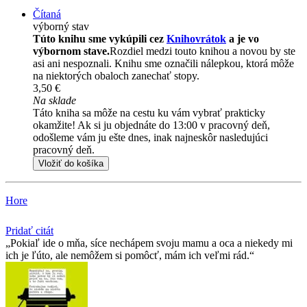
Čítaná
výborný stav
Túto knihu sme vykúpili cez
Knihovrátok
a je vo
výbornom stave.
Rozdiel medzi touto knihou a novou by ste
asi ani nespoznali. Knihu sme označili nálepkou, ktorá môže
na niektorých obaloch zanechať stopy.
3,50 €
Na sklade
Táto kniha sa môže na cestu ku vám vybrať prakticky
okamžite! Ak si ju objednáte do 13:00 v pracovný deň,
odošleme vám ju ešte dnes, inak najneskôr nasledujúci
pracovný deň.
Vložiť do košíka
Hore
Pridať citát
Pokiaľ ide o mňa, síce nechápem svoju mamu a oca a niekedy mi
ich je ľúto, ale nemôžem si pomôcť, mám ich veľmi rád.