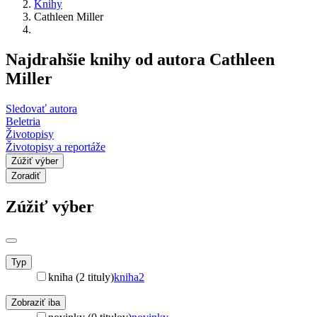
Knihy
Cathleen Miller
Najdrahšie knihy od autora Cathleen
Miller
Sledovať autora
Beletria
Životopisy
Životopisy a reportáže
Zúžiť výber
Zoradiť
Zúžiť výber
Typ
kniha (2 tituly)
kniha
2
Zobraziť iba