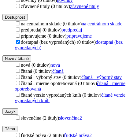
novinky (0 titulov)
novinky
zľavnené tituly (0 titulov)
zľavnené tituly
Dostupnosť
na centrálnom sklade (0 titulov)
na centrálnom sklade
predpredaj (0 titulov)
predpredaj
pripravujeme (0 titulov)
pripravujeme
dostupná (bez vypredaných) (0 titulov)
dostupná (bez
vypredaných)
Nové / čítané
nová (0 titulov)
nová
čítaná (0 titulov)
čítaná
čítaná - výborný stav (0 titulov)
čítaná - výborný stav
čítaná - mierne opotrebovaná (0 titulov)
čítaná - mierne
opotrebovaná
čítané verzie vypredaných kníh (0 titulov)
čítané verzie
vypredaných kníh
Jazyk
slovenčina (2 tituly)
slovenčina
2
Téma
ľudské práva (2 tituly)
ľudské práva
2