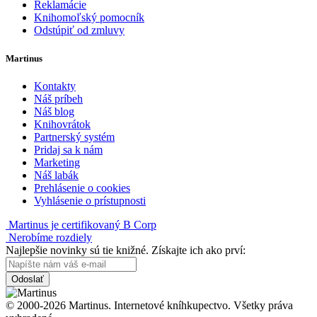
Reklamácie
Knihomoľský pomocník
Odstúpiť od zmluvy
Martinus
Kontakty
Náš príbeh
Náš blog
Knihovrátok
Partnerský systém
Pridaj sa k nám
Marketing
Náš labák
Prehlásenie o cookies
Vyhlásenie o prístupnosti
Martinus je certifikovaný B Corp
Nerobíme rozdiely
Najlepšie novinky sú tie knižné. Získajte ich ako prví:
Odoslať
© 2000-2026 Martinus. Internetové kníhkupectvo. Všetky práva