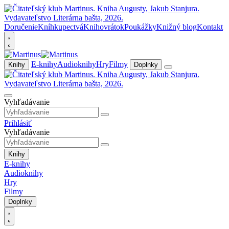
Doručenie
Kníhkupectvá
Knihovrátok
Poukážky
Knižný blog
Kontakt
E-knihy
Audioknihy
Hry
Filmy
Knihy
Doplnky
Vyhľadávanie
Prihlásiť
Vyhľadávanie
Knihy
E-knihy
Audioknihy
Hry
Filmy
Doplnky