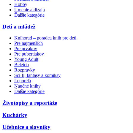
Hobby
Umenie a dizajn
Ďalšie kategórie
Deti a mládež
Knihorad – poradca kníh pre deti
Pre najmenších
Pre prvákov
Pre pubertiakov
Young Adult
Beletria
Rozprávky
Sci-fi, fantasy a komiksy
Leporelá
Náučné knihy
Ďalšie kategórie
Životopisy a reportáže
Kuchárky
Učebnice a slovníky