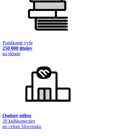
Ponúkame vyše
250 000 titulov
na sklade
Osobný odber
20 kníhkupectiev
po celom Slovensku