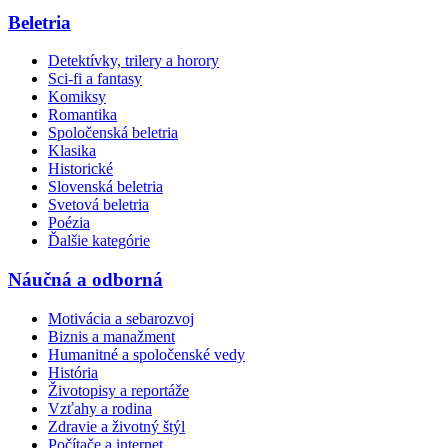
Beletria
Detektívky, trilery a horory
Sci-fi a fantasy
Komiksy
Romantika
Spoločenská beletria
Klasika
Historické
Slovenská beletria
Svetová beletria
Poézia
Ďalšie kategórie
Náučná a odborná
Motivácia a sebarozvoj
Biznis a manažment
Humanitné a spoločenské vedy
História
Životopisy a reportáže
Vzťahy a rodina
Zdravie a životný štýl
Počítače a internet