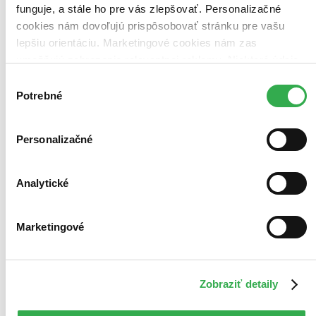
funguje, a stále ho pre vás zlepšovať. Personalizačné
Zrušiť filtre
dostupné
cookies nám dovoľujú prispôsobovať stránku pre vašu
lepšiu orientáciu. Marketingové cookies nám zas
umožňujú zobrazenie relevantnej reklamy. Niektoré údaje
zdieľame aj s tretími stranami. Veľmi by nám pomohlo,
Výber
keby sme mohli používať všetky tieto cookies. Ďakujeme!
Potrebné
súhlasu
Personalizačné
Analytické
Marketingové
Zobraziť detaily