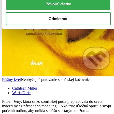
Povoliť všetko
Odmietnuť
Púštny kvet
Neobyčajné putovanie somálskej kočovnice
Cathleen Miller
Waris Dirie
Príbeh ženy, ktorá sa zo somálskej púšte prepracovala do sveta
hviezd medzinárodného modelingu. Ako trinásťročná opustila svoju
početnú rodinu, aby unikla sobášu so starým mužom...