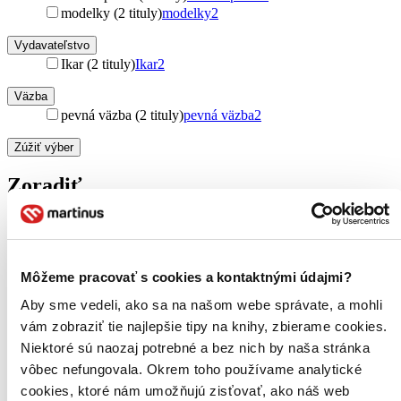
modelky (2 tituly)
modelky
2
Vydavateľstvo
Ikar (2 tituly)
Ikar
2
Väzba
pevná väzba (2 tituly)
pevná väzba
2
Zúžiť výber
Zoradiť
Bestsellery
Môžeme pracovať s cookies a kontaktnými údajmi?
Top hodnotené
Novinky
Aby sme vedeli, ako sa na našom webe správate, a mohli
Najdrahšie
vám zobraziť tie najlepšie tipy na knihy, zbierame cookies.
Najlacnejšie
Niektoré sú naozaj potrebné a bez nich by naša stránka
Najvyššia zľava
vôbec nefungovala. Okrem toho používame analytické
cookies, ktoré nám umožňujú zisťovať, ako náš web
Použité filtre