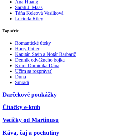
Ana Huang
Sarah J. Maas
Táňa Keleová Vasilková
Lucinda Riley
Top série
Romantické úteky
Harry Potter
Kapitán Stein a Notár Barbarič
Denník odvážneho bojka
Krimi Dominika Dána
Učím sa rozprávať
Duna
Smradi
Darčekové poukážky
Čítačky e-kníh
Vecičky od Martinusu
Káva, čaj a pochutiny