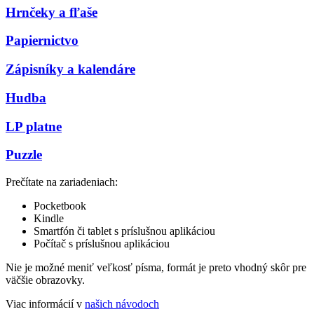
Hrnčeky a fľaše
Papiernictvo
Zápisníky a kalendáre
Hudba
LP platne
Puzzle
Prečítate na zariadeniach:
Pocketbook
Kindle
Smartfón či tablet s príslušnou aplikáciou
Počítač s príslušnou aplikáciou
Nie je možné meniť veľkosť písma, formát je preto vhodný skôr pre
väčšie obrazovky.
Viac informácií v
našich návodoch