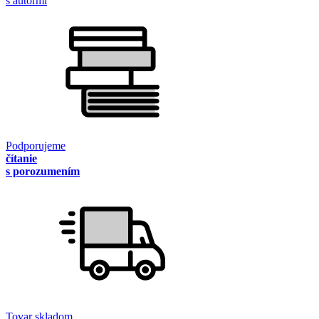
s autormi
Podporujeme
čítanie
s porozumením
Tovar skladom