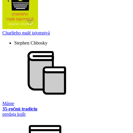
Charlieho malé tajomstvá
Stephen Chbosky
Máme
35-ročnú tradíciu
predaja kníh