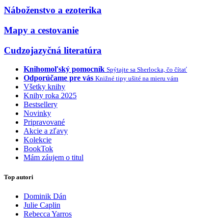
Náboženstvo a ezoterika
Mapy a cestovanie
Cudzojazyčná literatúra
Knihomoľský pomocník
Spýtajte sa Sherlocka, čo čítať
Odporúčame pre vás
Knižné tipy ušité na mieru vám
Všetky knihy
Knihy roka 2025
Bestsellery
Novinky
Pripravované
Akcie a zľavy
Kolekcie
BookTok
Mám záujem o titul
Top autori
Dominik Dán
Julie Caplin
Rebecca Yarros