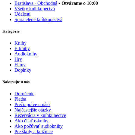
Bratislava - Obchodná
• Otvárame o 10:00
Všetky kníhkupectvá
Udalosti
Spriatelené kníhkupectvá
Kategórie
Knihy
E-knihy
Audioknihy
Hry
Filmy
Doplnky
Nakupujte u nás
Doručenie
Platba
Prečo práve u nás?
Najčastejšie otázky
Rezervácia v kníhkupectve
Ako čítať e-knihy
Ako počúvať audioknihy
Pre školy a knižnice