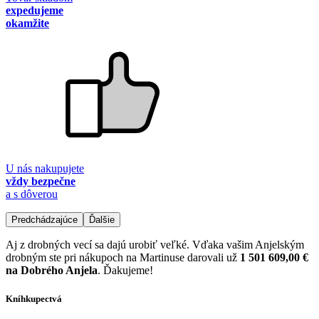
expedujeme
okamžite
U nás nakupujete
vždy bezpečne
a s dôverou
Predchádzajúce
Ďalšie
Aj z drobných vecí sa dajú urobiť veľké. Vďaka vašim Anjelským
drobným ste pri nákupoch na Martinuse darovali už
1 501 609,00 €
na Dobrého Anjela
. Ďakujeme!
Kníhkupectvá