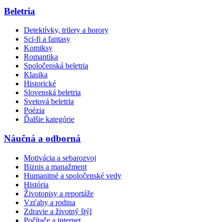
Beletria
Detektívky, trilery a horory
Sci-fi a fantasy
Komiksy
Romantika
Spoločenská beletria
Klasika
Historické
Slovenská beletria
Svetová beletria
Poézia
Ďalšie kategórie
Náučná a odborná
Motivácia a sebarozvoj
Biznis a manažment
Humanitné a spoločenské vedy
História
Životopisy a reportáže
Vzťahy a rodina
Zdravie a životný štýl
Počítače a internet