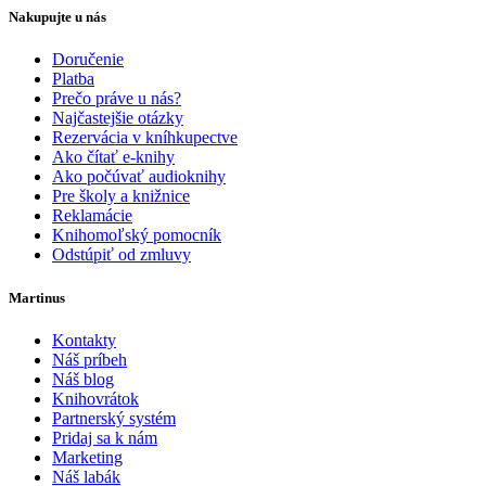
Nakupujte u nás
Doručenie
Platba
Prečo práve u nás?
Najčastejšie otázky
Rezervácia v kníhkupectve
Ako čítať e-knihy
Ako počúvať audioknihy
Pre školy a knižnice
Reklamácie
Knihomoľský pomocník
Odstúpiť od zmluvy
Martinus
Kontakty
Náš príbeh
Náš blog
Knihovrátok
Partnerský systém
Pridaj sa k nám
Marketing
Náš labák