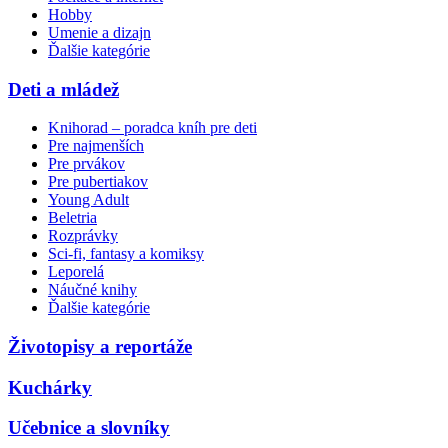
Hobby
Umenie a dizajn
Ďalšie kategórie
Deti a mládež
Knihorad – poradca kníh pre deti
Pre najmenších
Pre prvákov
Pre pubertiakov
Young Adult
Beletria
Rozprávky
Sci-fi, fantasy a komiksy
Leporelá
Náučné knihy
Ďalšie kategórie
Životopisy a reportáže
Kuchárky
Učebnice a slovníky