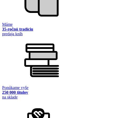
Máme
35-ročnú tradíciu
predaja kníh
Ponúkame vyše
250 000 titulov
na sklade