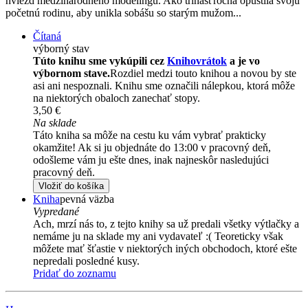
hviezd medzinárodného modelingu. Ako trinásťročná opustila svoju
početnú rodinu, aby unikla sobášu so starým mužom...
Čítaná
výborný stav
Túto knihu sme vykúpili cez
Knihovrátok
a je vo
výbornom stave.
Rozdiel medzi touto knihou a novou by ste
asi ani nespoznali. Knihu sme označili nálepkou, ktorá môže
na niektorých obaloch zanechať stopy.
3,50 €
Na sklade
Táto kniha sa môže na cestu ku vám vybrať prakticky
okamžite! Ak si ju objednáte do 13:00 v pracovný deň,
odošleme vám ju ešte dnes, inak najneskôr nasledujúci
pracovný deň.
Vložiť do košíka
Kniha
pevná väzba
Vypredané
Ach, mrzí nás to, z tejto knihy sa už predali všetky výtlačky a
nemáme ju na sklade my ani vydavateľ :( Teoreticky však
môžete mať šťastie v niektorých iných obchodoch, ktoré ešte
nepredali posledné kusy.
Pridať do zoznamu