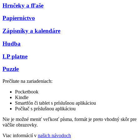
Hrnčeky a fľaše
Papiernictvo
Zápisníky a kalendáre
Hudba
LP platne
Puzzle
Prečítate na zariadeniach:
Pocketbook
Kindle
Smartfón či tablet s príslušnou aplikáciou
Počítač s príslušnou aplikáciou
Nie je možné meniť veľkosť písma, formát je preto vhodný skôr pre
väčšie obrazovky.
Viac informácií v
našich návodoch