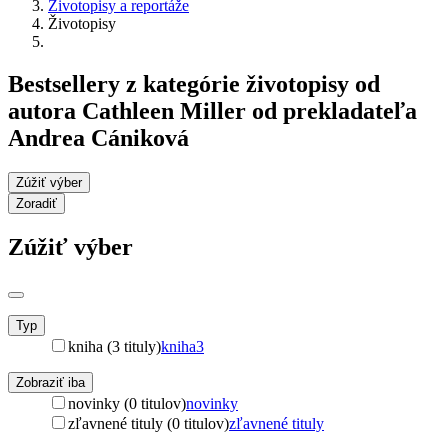
Životopisy a reportáže
Životopisy
Bestsellery z kategórie životopisy od
autora Cathleen Miller od prekladateľa
Andrea Cániková
Zúžiť výber
Zoradiť
Zúžiť výber
Typ
kniha (3 tituly)
kniha
3
Zobraziť iba
novinky (0 titulov)
novinky
zľavnené tituly (0 titulov)
zľavnené tituly