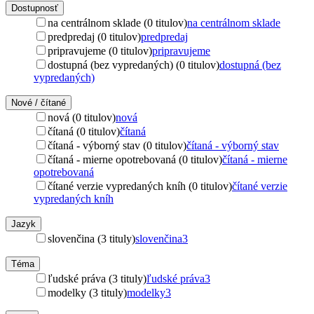
Dostupnosť
na centrálnom sklade (0 titulov)
na centrálnom sklade
predpredaj (0 titulov)
predpredaj
pripravujeme (0 titulov)
pripravujeme
dostupná (bez vypredaných) (0 titulov)
dostupná (bez
vypredaných)
Nové / čítané
nová (0 titulov)
nová
čítaná (0 titulov)
čítaná
čítaná - výborný stav (0 titulov)
čítaná - výborný stav
čítaná - mierne opotrebovaná (0 titulov)
čítaná - mierne
opotrebovaná
čítané verzie vypredaných kníh (0 titulov)
čítané verzie
vypredaných kníh
Jazyk
slovenčina (3 tituly)
slovenčina
3
Téma
ľudské práva (3 tituly)
ľudské práva
3
modelky (3 tituly)
modelky
3