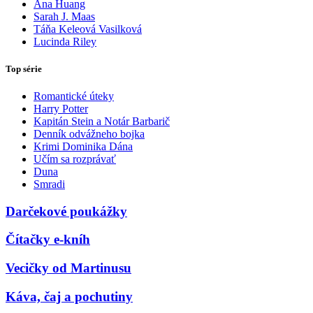
Ana Huang
Sarah J. Maas
Táňa Keleová Vasilková
Lucinda Riley
Top série
Romantické úteky
Harry Potter
Kapitán Stein a Notár Barbarič
Denník odvážneho bojka
Krimi Dominika Dána
Učím sa rozprávať
Duna
Smradi
Darčekové poukážky
Čítačky e-kníh
Vecičky od Martinusu
Káva, čaj a pochutiny