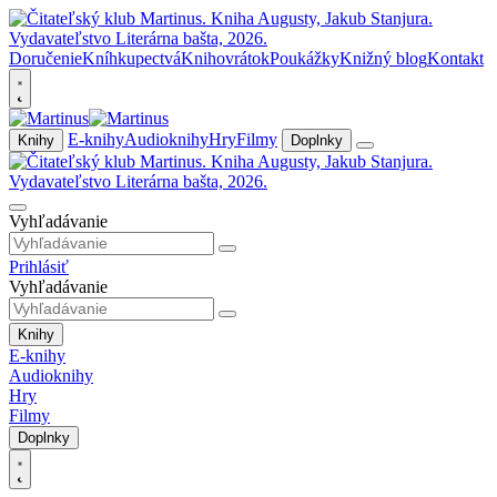
Doručenie
Kníhkupectvá
Knihovrátok
Poukážky
Knižný blog
Kontakt
E-knihy
Audioknihy
Hry
Filmy
Knihy
Doplnky
Vyhľadávanie
Prihlásiť
Vyhľadávanie
Knihy
E-knihy
Audioknihy
Hry
Filmy
Doplnky