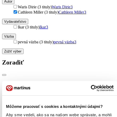
Autor
Waris Dirie (3 tituly)
Waris Dirie
3
Cathleen Miller (3 tituly)
Cathleen Miller
3
Vydavateľstvo
Ikar (3 tituly)
Ikar
3
Väzba
pevná väzba (3 tituly)
pevná väzba
3
Zúžiť výber
Zoradiť
Bestsellery
Top hodnotené
Novinky
Najdrahšie
Najlacnejšie
Môžeme pracovať s cookies a kontaktnými údajmi?
Najvyššia zľava
Aby sme vedeli, ako sa na našom webe správate, a mohli