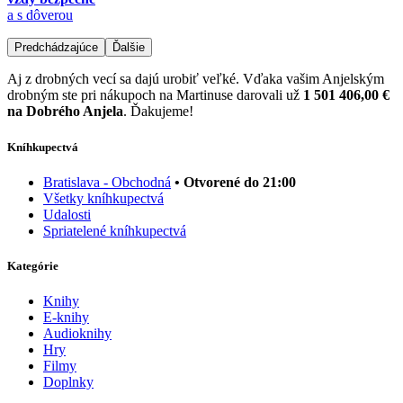
a s dôverou
Predchádzajúce
Ďalšie
Aj z drobných vecí sa dajú urobiť veľké. Vďaka vašim Anjelským
drobným ste pri nákupoch na Martinuse darovali už
1 501 406,00 €
na Dobrého Anjela
. Ďakujeme!
Kníhkupectvá
Bratislava - Obchodná
• Otvorené do 21:00
Všetky kníhkupectvá
Udalosti
Spriatelené kníhkupectvá
Kategórie
Knihy
E-knihy
Audioknihy
Hry
Filmy
Doplnky