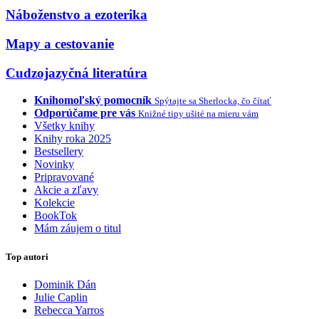
Náboženstvo a ezoterika
Mapy a cestovanie
Cudzojazyčná literatúra
Knihomoľský pomocník
Spýtajte sa Sherlocka, čo čítať
Odporúčame pre vás
Knižné tipy ušité na mieru vám
Všetky knihy
Knihy roka 2025
Bestsellery
Novinky
Pripravované
Akcie a zľavy
Kolekcie
BookTok
Mám záujem o titul
Top autori
Dominik Dán
Julie Caplin
Rebecca Yarros