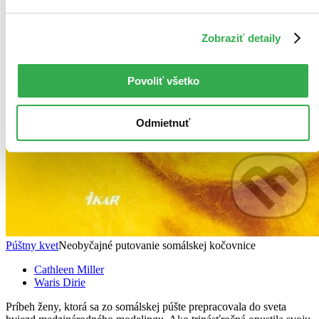
Zobraziť detaily
Povoliť všetko
Odmietnuť
Púštny kvet
Neobyčajné putovanie somálskej kočovnice
Cathleen Miller
Waris Dirie
Príbeh ženy, ktorá sa zo somálskej púšte prepracovala do sveta