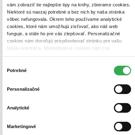
vám zobraziť tie najlepšie tipy na knihy, zbierame cookies.
Použité filtre
Niektoré sú naozaj potrebné a bez nich by naša stránka
Zrušiť filtre
vôbec nefungovala. Okrem toho používame analytické
Autor Cathleen Miller
Prekladateľ Andrea Cániková
cookies, ktoré nám umožňujú zisťovať, ako náš web
funguje, a stále ho pre vás zlepšovať. Personalizačné
cookies nám dovoľujú prispôsobovať stránku pre vašu
lepšiu orientáciu. Marketingové cookies nám zas
umožňujú zobrazenie relevantnej reklamy. Niektoré údaje
zdieľame aj s tretími stranami. Veľmi by nám pomohlo,
Výber
keby sme mohli používať všetky tieto cookies. Ďakujeme!
Potrebné
súhlasu
Personalizačné
Analytické
Marketingové