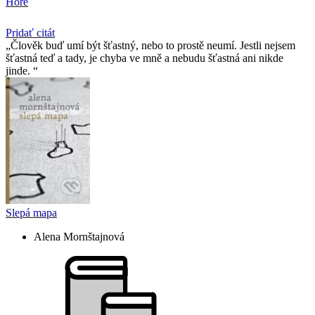
Hore
Pridať citát
Člověk buď umí být šťastný, nebo to prostě neumí. Jestli nejsem
šťastná teď a tady, je chyba ve mně a nebudu šťastná ani nikde
jinde.
Slepá mapa
Alena Mornštajnová