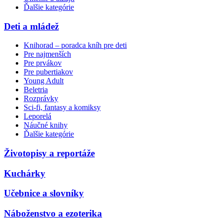
Ďalšie kategórie
Deti a mládež
Knihorad – poradca kníh pre deti
Pre najmenších
Pre prvákov
Pre pubertiakov
Young Adult
Beletria
Rozprávky
Sci-fi, fantasy a komiksy
Leporelá
Náučné knihy
Ďalšie kategórie
Životopisy a reportáže
Kuchárky
Učebnice a slovníky
Náboženstvo a ezoterika