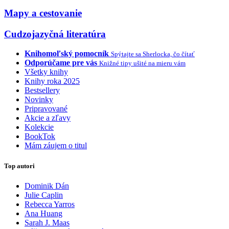
Mapy a cestovanie
Cudzojazyčná literatúra
Knihomoľský pomocník
Spýtajte sa Sherlocka, čo čítať
Odporúčame pre vás
Knižné tipy ušité na mieru vám
Všetky knihy
Knihy roka 2025
Bestsellery
Novinky
Pripravované
Akcie a zľavy
Kolekcie
BookTok
Mám záujem o titul
Top autori
Dominik Dán
Julie Caplin
Rebecca Yarros
Ana Huang
Sarah J. Maas