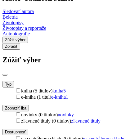
Sledovať autora
Beletria
Životopisy
Životopisy a reportáže
Autobiografie
Zúžiť výber
Zoradiť
Zúžiť výber
Typ
kniha (5 titulov)
kniha
5
e-kniha (1 titul)
e-kniha
1
Zobraziť iba
novinky (0 titulov)
novinky
zľavnené tituly (0 titulov)
zľavnené tituly
Dostupnosť
na centrálnom sklade (0 titulov)
na centrálnom sklade