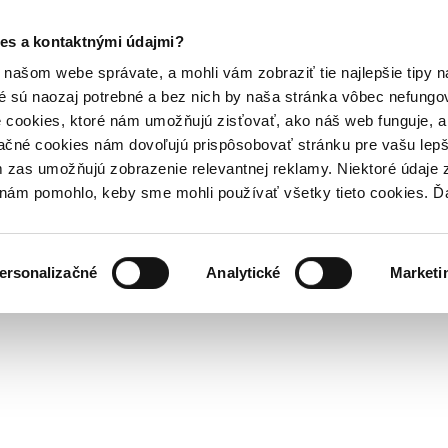
es a kontaktnými údajmi?
našom webe správate, a mohli vám zobraziť tie najlepšie tipy n
é sú naozaj potrebné a bez nich by naša stránka vôbec nefung
 cookies, ktoré nám umožňujú zisťovať, ako náš web funguje, a 
ačné cookies nám dovoľujú prispôsobovať stránku pre vašu lepši
zas umožňujú zobrazenie relevantnej reklamy. Niektoré údaje z
y nám pomohlo, keby sme mohli používať všetky tieto cookies. 
ersonalizačné
Analytické
Marketi