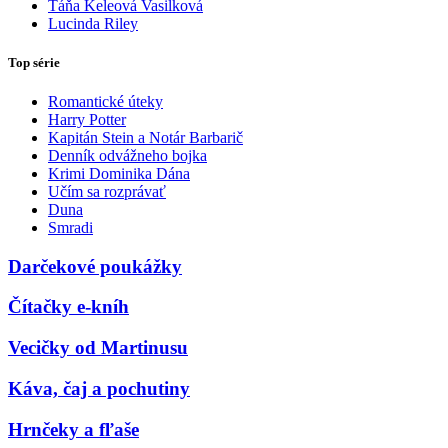
Táňa Keleová Vasilková
Lucinda Riley
Top série
Romantické úteky
Harry Potter
Kapitán Stein a Notár Barbarič
Denník odvážneho bojka
Krimi Dominika Dána
Učím sa rozprávať
Duna
Smradi
Darčekové poukážky
Čítačky e-kníh
Vecičky od Martinusu
Káva, čaj a pochutiny
Hrnčeky a fľaše