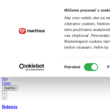
Doručenie
Kníhkupectvá
Knihovrátok
Poukážky
Knižný blog
Kontakt
Môžeme pracovať s cooki
Aby sme vedeli, ako sa na 
zbierame cookies. Niektor
E-knihy
Audioknihy
Hry
Filmy
Knihy
Doplnky
toho používame analytické
vás zlepšovať. Personaliz
Vyhľadávanie
Marketingové cookies nám 
tretími stranami. Veľmi b
Prihlásiť
Vyhľadávanie
Výber
Knihy
Potrebné
P
súhlasu
E-knihy
Audioknihy
Hry
Filmy
Doplnky
Beletria