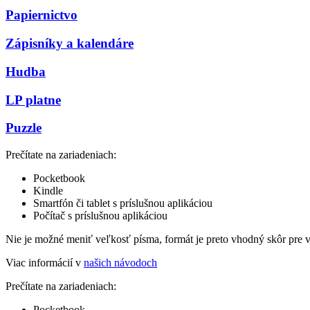
Papiernictvo
Zápisníky a kalendáre
Hudba
LP platne
Puzzle
Prečítate na zariadeniach:
Pocketbook
Kindle
Smartfón či tablet s príslušnou aplikáciou
Počítač s príslušnou aplikáciou
Nie je možné meniť veľkosť písma, formát je preto vhodný skôr pre 
Viac informácií v
našich návodoch
Prečítate na zariadeniach:
Pocketbook