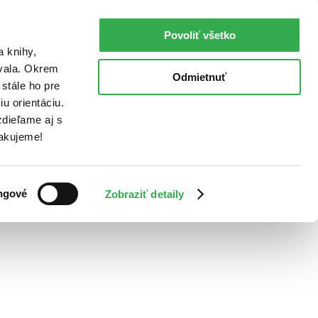
Povoliť všetko
a knihy,
ovala. Okrem
Odmietnuť
stále ho pre
u orientáciu.
dieľame aj s
Ďakujeme!
ngové
Zobraziť detaily