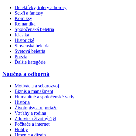
Detektívky, trilery a horory
Sci-fi a fantasy
Komiksy
Romantika
Spoločenská beletria
Klasika
Historické
Slovenská beletria
Svetová beletria
Poézia
Ďalšie kategórie
Náučná a odborná
Motivácia a sebarozvoj
Biznis a manažment
Humanitné a spoločenské vedy
História
Životopisy a reportáže
Vzťahy a rodina
Zdravie a životný štýl
Počítače a internet
Hobby
Umenie a dizajn