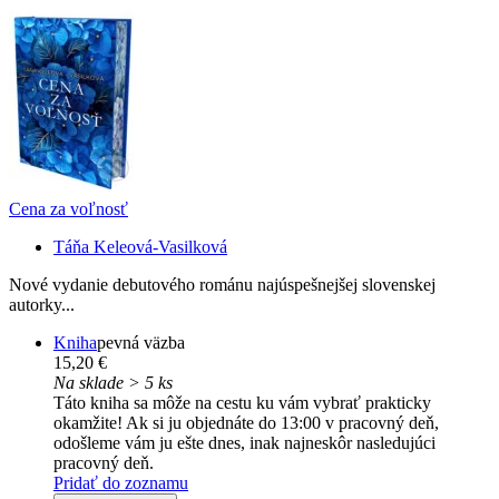
Cena za voľnosť
Táňa Keleová-Vasilková
Nové vydanie debutového románu najúspešnejšej slovenskej
autorky...
Kniha
pevná väzba
15,20 €
Na sklade > 5 ks
Táto kniha sa môže na cestu ku vám vybrať prakticky
okamžite! Ak si ju objednáte do 13:00 v pracovný deň,
odošleme vám ju ešte dnes, inak najneskôr nasledujúci
pracovný deň.
Pridať do zoznamu