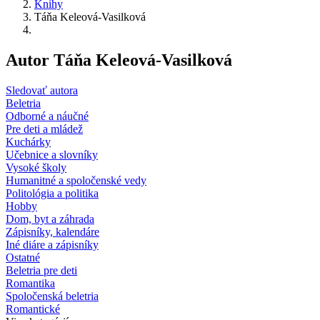
Knihy
Táňa Keleová-Vasilková
Autor Táňa Keleová-Vasilková
Sledovať autora
Beletria
Odborné a náučné
Pre deti a mládež
Kuchárky
Učebnice a slovníky
Vysoké školy
Humanitné a spoločenské vedy
Politológia a politika
Hobby
Dom, byt a záhrada
Zápisníky, kalendáre
Iné diáre a zápisníky
Ostatné
Beletria pre deti
Romantika
Spoločenská beletria
Romantické