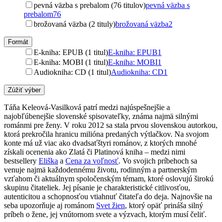
pevná väzba s prebalom (76 titulov)
pevná väzba s
prebalom
76
brožovaná väzba (2 tituly)
brožovaná väzba
2
Formát
E-kniha: EPUB (1 titul)
E-kniha: EPUB
1
E-kniha: MOBI (1 titul)
E-kniha: MOBI
1
Audiokniha: CD (1 titul)
Audiokniha: CD
1
Zúžiť výber
Táňa Keleová-Vasilková patrí medzi najúspešnejšie a
najobľúbenejšie slovenské spisovateľky, známa najmä silnými
románmi pre ženy. V roku 2012 sa stala prvou slovenskou autorkou,
ktorá prekročila hranicu milióna predaných výtlačkov. Na svojom
konte má už viac ako dvadsaťštyri románov, z ktorých mnohé
získali ocenenia ako Zlatá či Platinová kniha – medzi nimi
bestsellery
Eliška
a
Cena za voľnosť
. Vo svojich príbehoch sa
venuje najmä každodennému životu, rodinným a partnerským
vzťahom či aktuálnym spoločenským témam, ktoré oslovujú širokú
skupinu čitateliek. Jej písanie je charakteristické citlivosťou,
autenticitou a schopnosťou vtiahnuť čitateľa do deja. Najnovšie na
seba upozorňuje aj románom
Svet žien
, ktorý opäť prináša silný
príbeh o žene, jej vnútornom svete a výzvach, ktorým musí čeliť.