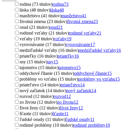
rodina (73 titulov)
rodina
73
láska (48 titulov)
láska
48
manželstvo (41 titulov)
manželstvo
41
životná zmena (23 titulov)
životná zmena
23
osud (21 titulov)
osud
21
rodinné vzťahy (21 titulov)
rodinné vzťahy
21
vzťahy (19 titulov)
vzťahy
19
vyrovnávanie (17 titulov)
vyrovnávanie
17
medziľudské vzťahy (16 titulov)
medziľudské vzťahy
16
priateľky (16 titulov)
priateľky
16
sny (15 titulov)
sny
15
tajomstvo (15 titulov)
tajomstvo
15
oddychové čítanie (15 titulov)
oddychové čítanie
15
problémy vo vzťahu (15 titulov)
problémy vo vzťahu
15
priateľstvo (14 titulov)
priateľstvo
14
nový začiatok (14 titulov)
nový začiatok
14
rozvod (12 titulov)
rozvod
12
zo života (12 titulov)
zo života
12
život ženy (12 titulov)
život ženy
12
šťastie (11 titulov)
šťastie
11
ľudské osudy (11 titulov)
ľudské osudy
11
rodinné problémy (10 titulov)
rodinné problémy
10