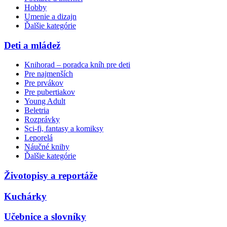
Hobby
Umenie a dizajn
Ďalšie kategórie
Deti a mládež
Knihorad – poradca kníh pre deti
Pre najmenších
Pre prvákov
Pre pubertiakov
Young Adult
Beletria
Rozprávky
Sci-fi, fantasy a komiksy
Leporelá
Náučné knihy
Ďalšie kategórie
Životopisy a reportáže
Kuchárky
Učebnice a slovníky