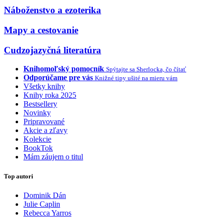
Náboženstvo a ezoterika
Mapy a cestovanie
Cudzojazyčná literatúra
Knihomoľský pomocník
Spýtajte sa Sherlocka, čo čítať
Odporúčame pre vás
Knižné tipy ušité na mieru vám
Všetky knihy
Knihy roka 2025
Bestsellery
Novinky
Pripravované
Akcie a zľavy
Kolekcie
BookTok
Mám záujem o titul
Top autori
Dominik Dán
Julie Caplin
Rebecca Yarros