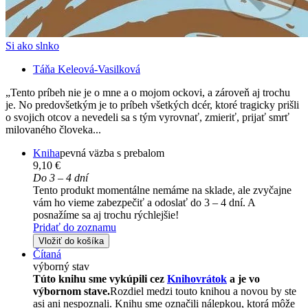
Si ako slnko
Táňa Keleová-Vasilková
„Tento príbeh nie je o mne a o mojom ockovi, a zároveň aj trochu
je. No predovšetkým je to príbeh všetkých dcér, ktoré tragicky prišli
o svojich otcov a nevedeli sa s tým vyrovnať, zmieriť, prijať smrť
milovaného človeka...
Kniha
pevná väzba s prebalom
9,10 €
Do 3 – 4 dní
Tento produkt momentálne nemáme na sklade, ale zvyčajne
vám ho vieme zabezpečiť a odoslať do 3 – 4 dní. A
posnažíme sa aj trochu rýchlejšie!
Pridať do zoznamu
Vložiť do košíka
Čítaná
výborný stav
Túto knihu sme vykúpili cez
Knihovrátok
a je vo
výbornom stave.
Rozdiel medzi touto knihou a novou by ste
asi ani nespoznali. Knihu sme označili nálepkou, ktorá môže