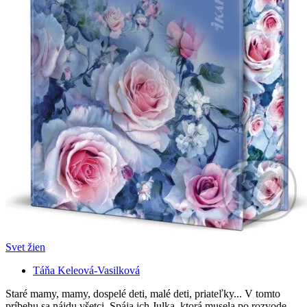
Svet žien
Táňa Keleová-Vasilková
Staré mamy, mamy, dospelé deti, malé deti, priateľky... V tomto
príbehu sa nájdu všetci. Spája ich Julka, ktorá musela po rozvode