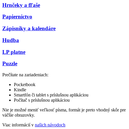
Hrnčeky a fľaše
Papiernictvo
Zápisníky a kalendáre
Hudba
LP platne
Puzzle
Prečítate na zariadeniach:
Pocketbook
Kindle
Smartfón či tablet s príslušnou aplikáciou
Počítač s príslušnou aplikáciou
Nie je možné meniť veľkosť písma, formát je preto vhodný skôr pre
väčšie obrazovky.
Viac informácií v
našich návodoch