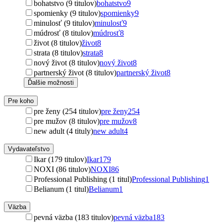
bohatstvo (9 titulov)
bohatstvo
9
spomienky (9 titulov)
spomienky
9
minulosť (9 titulov)
minulosť
9
múdrosť (8 titulov)
múdrosť
8
život (8 titulov)
život
8
strata (8 titulov)
strata
8
nový život (8 titulov)
nový život
8
partnerský život (8 titulov)
partnerský život
8
Ďalšie možnosti
Pre koho
pre ženy (254 titulov)
pre ženy
254
pre mužov (8 titulov)
pre mužov
8
new adult (4 tituly)
new adult
4
Vydavateľstvo
Ikar (179 titulov)
Ikar
179
NOXI (86 titulov)
NOXI
86
Professional Publishing (1 titul)
Professional Publishing
1
Belianum (1 titul)
Belianum
1
Väzba
pevná väzba (183 titulov)
pevná väzba
183