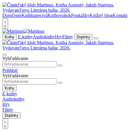
Doručenie
Kníhkupectvá
Knihovrátok
Poukážky
Knižný blog
Kontakt
E-knihy
Audioknihy
Hry
Filmy
Knihy
Doplnky
Vyhľadávanie
Prihlásiť
Vyhľadávanie
Knihy
E-knihy
Audioknihy
Hry
Filmy
Doplnky