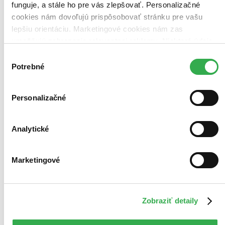
funguje, a stále ho pre vás zlepšovať. Personalizačné
cookies nám dovoľujú prispôsobovať stránku pre vašu
lepšiu orientáciu. Marketingové cookies nám zas
umožňujú zobrazenie relevantnej reklamy. Niektoré údaje
zdieľame aj s tretími stranami. Veľmi by nám pomohlo,
Výber
keby sme mohli používať všetky tieto cookies. Ďakujeme!
Potrebné
súhlasu
Personalizačné
Analytické
Marketingové
Zobraziť detaily