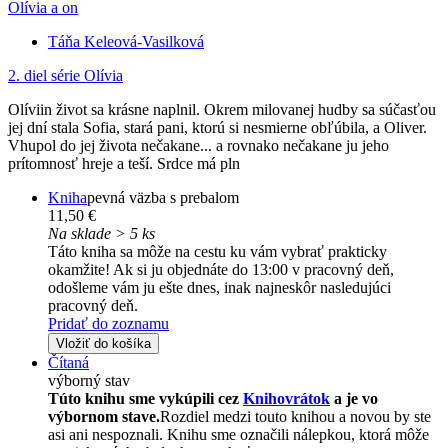
Olívia a on
Táňa Keleová-Vasilková
2. diel série
Olívia
Olíviin život sa krásne naplnil. Okrem milovanej hudby sa súčasťou
jej dní stala Sofia, stará pani, ktorú si nesmierne obľúbila, a Oliver.
Vhupol do jej života nečakane... a rovnako nečakane ju jeho
prítomnosť hreje a teší. Srdce má pln
Kniha
pevná väzba s prebalom
11,50 €
Na sklade > 5 ks
Táto kniha sa môže na cestu ku vám vybrať prakticky
okamžite! Ak si ju objednáte do 13:00 v pracovný deň,
odošleme vám ju ešte dnes, inak najneskôr nasledujúci
pracovný deň.
Pridať do zoznamu
Vložiť do košíka
Čítaná
výborný stav
Túto knihu sme vykúpili cez
Knihovrátok
a je vo
výbornom stave.
Rozdiel medzi touto knihou a novou by ste
asi ani nespoznali. Knihu sme označili nálepkou, ktorá môže