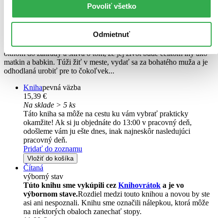
Novinka
Povoliť všetko
Okienko do snov
Táňa Keleová-Vasilková
Odmietnuť
Hana, dvadsaťsedemročná mladá žena, často sedáva vo svojej izbe s
oknom do záhrady a sníva o tom, že jej život bude celkom iný ako
matkin a babkin. Túži žiť v meste, vydať sa za bohatého muža a je
odhodlaná urobiť pre to čokoľvek...
Kniha
pevná väzba
15,39 €
Na sklade > 5 ks
Táto kniha sa môže na cestu ku vám vybrať prakticky
okamžite! Ak si ju objednáte do 13:00 v pracovný deň,
odošleme vám ju ešte dnes, inak najneskôr nasledujúci
pracovný deň.
Pridať do zoznamu
Vložiť do košíka
Čítaná
výborný stav
Túto knihu sme vykúpili cez
Knihovrátok
a je vo
výbornom stave.
Rozdiel medzi touto knihou a novou by ste
asi ani nespoznali. Knihu sme označili nálepkou, ktorá môže
na niektorých obaloch zanechať stopy.