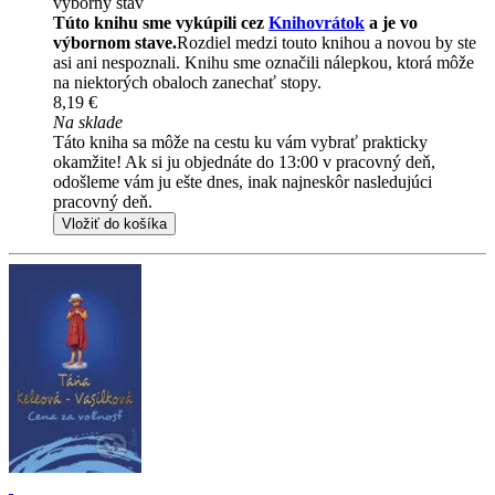
výborný stav
Túto knihu sme vykúpili cez
Knihovrátok
a je vo
výbornom stave.
Rozdiel medzi touto knihou a novou by ste
asi ani nespoznali. Knihu sme označili nálepkou, ktorá môže
na niektorých obaloch zanechať stopy.
8,19 €
Na sklade
Táto kniha sa môže na cestu ku vám vybrať prakticky
okamžite! Ak si ju objednáte do 13:00 v pracovný deň,
odošleme vám ju ešte dnes, inak najneskôr nasledujúci
pracovný deň.
Vložiť do košíka