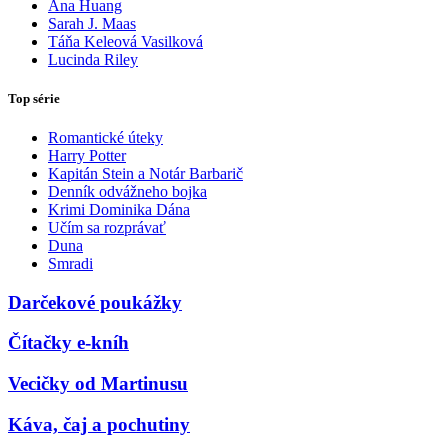
Ana Huang
Sarah J. Maas
Táňa Keleová Vasilková
Lucinda Riley
Top série
Romantické úteky
Harry Potter
Kapitán Stein a Notár Barbarič
Denník odvážneho bojka
Krimi Dominika Dána
Učím sa rozprávať
Duna
Smradi
Darčekové poukážky
Čítačky e-kníh
Vecičky od Martinusu
Káva, čaj a pochutiny