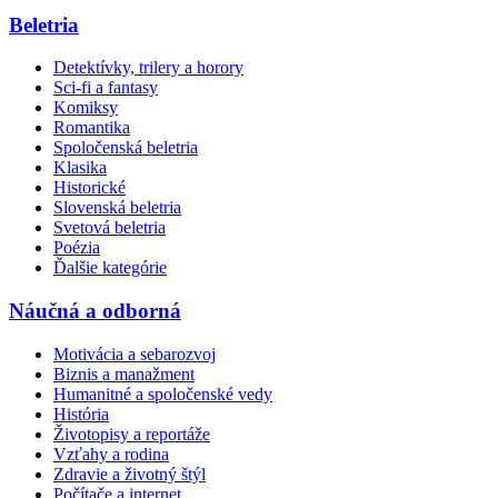
Beletria
Detektívky, trilery a horory
Sci-fi a fantasy
Komiksy
Romantika
Spoločenská beletria
Klasika
Historické
Slovenská beletria
Svetová beletria
Poézia
Ďalšie kategórie
Náučná a odborná
Motivácia a sebarozvoj
Biznis a manažment
Humanitné a spoločenské vedy
História
Životopisy a reportáže
Vzťahy a rodina
Zdravie a životný štýl
Počítače a internet