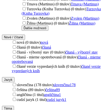
Trnava (Martinus) (0 titulov)
Trnava (Martinus)
Turzovka (Kniha Turzovka) (0 titulov)
Turzovka
(Kniha Turzovka)
Zvolen (Martinus) (0 titulov)
Zvolen (Martinus)
Žilina (Martinus) (0 titulov)
Žilina (Martinus)
Ďalšie možnosti
Nové / čítané
nová (0 titulov)
nová
čítaná (0 titulov)
čítaná
čítaná - výborný stav (0 titulov)
čítaná - výborný stav
čítaná - mierne opotrebovaná (0 titulov)
čítaná - mierne
opotrebovaná
čítané verzie vypredaných kníh (0 titulov)
čítané verzie
vypredaných kníh
Jazyk
slovenčina (178 titulov)
slovenčina
178
čeština (89 titulov)
čeština
89
angličtina (1 titul)
angličtina
1
cudzí jazyk (1 titul)
cudzí jazyk
1
Téma