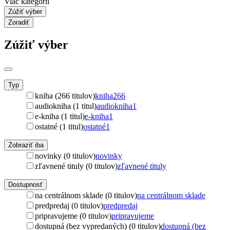
Viac kategórií
Zúžiť výber
Zoradiť
Zúžiť výber
Typ
kniha (266 titulov)
kniha
266
audiokniha (1 titul)
audiokniha
1
e-kniha (1 titul)
e-kniha
1
ostatné (1 titul)
ostatné
1
Zobraziť iba
novinky (0 titulov)
novinky
zľavnené tituly (0 titulov)
zľavnené tituly
Dostupnosť
na centrálnom sklade (0 titulov)
na centrálnom sklade
predpredaj (0 titulov)
predpredaj
pripravujeme (0 titulov)
pripravujeme
dostupná (bez vypredaných) (0 titulov)
dostupná (bez