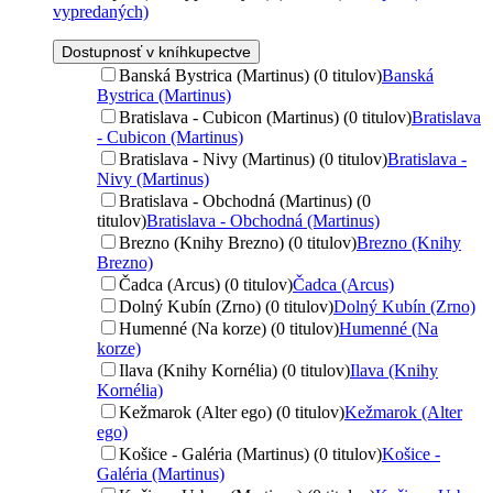
vypredaných)
Dostupnosť v kníhkupectve
Banská Bystrica (Martinus) (0 titulov)
Banská
Bystrica (Martinus)
Bratislava - Cubicon (Martinus) (0 titulov)
Bratislava
- Cubicon (Martinus)
Bratislava - Nivy (Martinus) (0 titulov)
Bratislava -
Nivy (Martinus)
Bratislava - Obchodná (Martinus) (0
titulov)
Bratislava - Obchodná (Martinus)
Brezno (Knihy Brezno) (0 titulov)
Brezno (Knihy
Brezno)
Čadca (Arcus) (0 titulov)
Čadca (Arcus)
Dolný Kubín (Zrno) (0 titulov)
Dolný Kubín (Zrno)
Humenné (Na korze) (0 titulov)
Humenné (Na
korze)
Ilava (Knihy Kornélia) (0 titulov)
Ilava (Knihy
Kornélia)
Kežmarok (Alter ego) (0 titulov)
Kežmarok (Alter
ego)
Košice - Galéria (Martinus) (0 titulov)
Košice -
Galéria (Martinus)