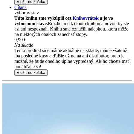
Vložiť do košíka
Čítaná
výborný stav
Túto knihu sme vykúpili cez
Knihovrátok
a je vo
výbornom stave.
Rozdiel medzi touto knihou a novou by ste
asi ani nespoznali. Knihu sme označili nálepkou, ktorá môže
na niektorých obaloch zanechať stopy.
9,90 €
Na sklade
Tento produkt síce máme aktuálne na sklade, máme však už
iba posledné kusy a ďalšie už nemá ani distribútor, preto je
možné, že bude onedlho úplne vypredaný. Ak ho chcete mať,
ponáhľajte sa!
Vložiť do košíka