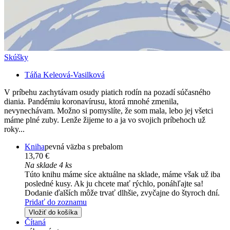
Skúšky
Táňa Keleová-Vasilková
V príbehu zachytávam osudy piatich rodín na pozadí súčasného
diania. Pandémiu koronavírusu, ktorá mnohé zmenila,
nevynechávam. Možno si pomyslíte, že som mala, lebo jej všetci
máme plné zuby. Lenže žijeme to a ja vo svojich príbehoch už
roky...
Kniha
pevná väzba s prebalom
13,70 €
Na sklade 4 ks
Túto knihu máme síce aktuálne na sklade, máme však už iba
posledné kusy. Ak ju chcete mať rýchlo, ponáhľajte sa!
Dodanie ďalších môže trvať dlhšie, zvyčajne do štyroch dní.
Pridať do zoznamu
Vložiť do košíka
Čítaná