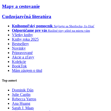
Mapy a cestovanie
Cudzojazyčná literatúra
Knihomoľský pomocník
Spýtajte sa Sherlocka, čo čítať
Odporúčame pre vás
Knižné tipy ušité na mieru vám
Všetky knihy
Knihy roka 2025
Bestsellery
Novinky
Pripravované
Akcie a zľavy
Kolekcie
BookTok
Mám záujem o titul
Top autori
Dominik Dán
Julie Caplin
Rebecca Yarros
Ana Huang
Sarah J. Maas