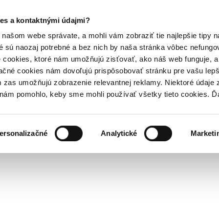
es a kontaktnými údajmi?
našom webe správate, a mohli vám zobraziť tie najlepšie tipy n
é sú naozaj potrebné a bez nich by naša stránka vôbec nefung
 cookies, ktoré nám umožňujú zisťovať, ako náš web funguje, a 
ačné cookies nám dovoľujú prispôsobovať stránku pre vašu lepši
zas umožňujú zobrazenie relevantnej reklamy. Niektoré údaje z
y nám pomohlo, keby sme mohli používať všetky tieto cookies. 
ersonalizačné
Analytické
Marketi