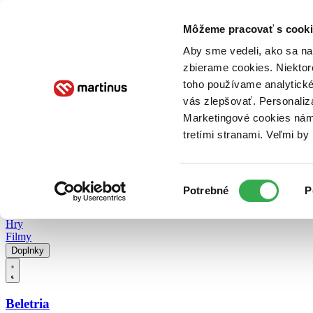
Doručenie
Kníhkupectvá
Knihovrátok
Poukážky
Knižný blog
Kontakt
Môžeme pracovať s cooki
Aby sme vedeli, ako sa na 
zbierame cookies. Niektor
E-knihy
Audioknihy
Hry
Filmy
Knihy
Doplnky
toho používame analytické
vás zlepšovať. Personaliz
Vyhľadávanie
Marketingové cookies nám 
tretími stranami. Veľmi b
Prihlásiť
Vyhľadávanie
Výber
Knihy
Potrebné
P
súhlasu
E-knihy
Audioknihy
Hry
Filmy
Doplnky
Beletria