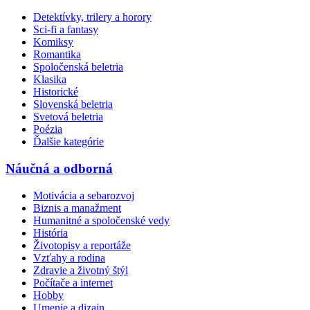
Detektívky, trilery a horory
Sci-fi a fantasy
Komiksy
Romantika
Spoločenská beletria
Klasika
Historické
Slovenská beletria
Svetová beletria
Poézia
Ďalšie kategórie
Náučná a odborná
Motivácia a sebarozvoj
Biznis a manažment
Humanitné a spoločenské vedy
História
Životopisy a reportáže
Vzťahy a rodina
Zdravie a životný štýl
Počítače a internet
Hobby
Umenie a dizajn