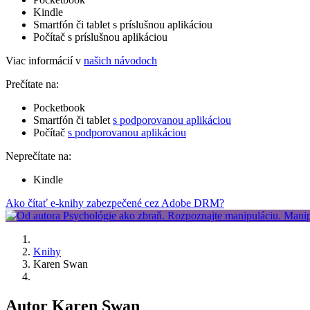
Kindle
Smartfón či tablet s príslušnou aplikáciou
Počítač s príslušnou aplikáciou
Viac informácií v
našich návodoch
Prečítate na:
Pocketbook
Smartfón či tablet
s podporovanou aplikáciou
Počítač
s podporovanou aplikáciou
Neprečítate na:
Kindle
Ako čítať e-knihy zabezpečené cez Adobe DRM?
Knihy
Karen Swan
Autor Karen Swan