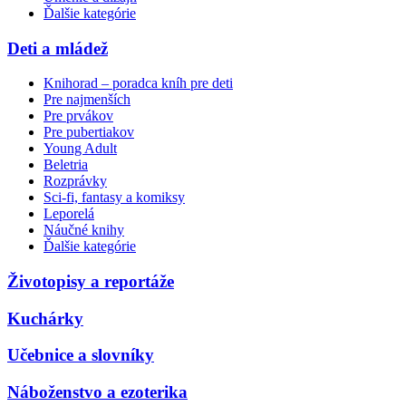
Ďalšie kategórie
Deti a mládež
Knihorad – poradca kníh pre deti
Pre najmenších
Pre prvákov
Pre pubertiakov
Young Adult
Beletria
Rozprávky
Sci-fi, fantasy a komiksy
Leporelá
Náučné knihy
Ďalšie kategórie
Životopisy a reportáže
Kuchárky
Učebnice a slovníky
Náboženstvo a ezoterika