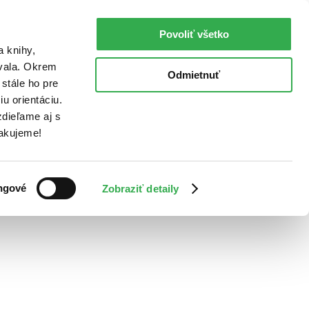
Povoliť všetko
a knihy,
ovala. Okrem
Odmietnuť
stále ho pre
u orientáciu.
dieľame aj s
Ďakujeme!
ngové
Zobraziť detaily