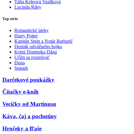
Táňa Keleová Vasilková
Lucinda Riley
Top série
Romantické úteky
Harry Potter
Kapitán Stein a Notár Barbarič
Denník odvážneho bojka
Krimi Dominika Dána
Učím sa rozprávať
Duna
Smradi
Darčekové poukážky
Čítačky e-kníh
Vecičky od Martinusu
Káva, čaj a pochutiny
Hrnčeky a fľaše