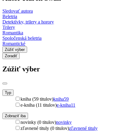
Sledovať autora
Beletria
Detektívky, trilery a horory
Trilery
Romantika
Spoločenská beletria
Romantické
Zúžiť výber
Zoradiť
Zúžiť výber
Typ
kniha (59 titulov)
kniha
59
e-kniha (11 titulov)
e-kniha
11
Zobraziť iba
novinky (0 titulov)
novinky
zľavnené tituly (0 titulov)
zľavnené tituly