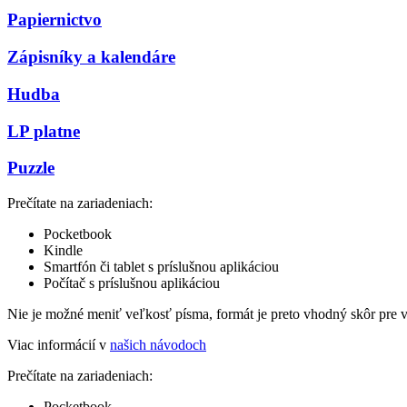
Papiernictvo
Zápisníky a kalendáre
Hudba
LP platne
Puzzle
Prečítate na zariadeniach:
Pocketbook
Kindle
Smartfón či tablet s príslušnou aplikáciou
Počítač s príslušnou aplikáciou
Nie je možné meniť veľkosť písma, formát je preto vhodný skôr pre 
Viac informácií v
našich návodoch
Prečítate na zariadeniach:
Pocketbook