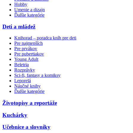
Hobby
Umenie a dizajn
Ďalšie kategórie
Deti a mládež
Knihorad – poradca kníh pre deti
Pre najmenších
Pre prvákov
Pre pubertiakov
Young Adult
Beletria
Rozprávky
Sci-fi, fantasy a komiksy
Leporelá
Náučné knihy
Ďalšie kategórie
Životopisy a reportáže
Kuchárky
Učebnice a slovníky