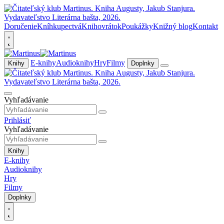
Doručenie
Kníhkupectvá
Knihovrátok
Poukážky
Knižný blog
Kontakt
E-knihy
Audioknihy
Hry
Filmy
Knihy
Doplnky
Vyhľadávanie
Prihlásiť
Vyhľadávanie
Knihy
E-knihy
Audioknihy
Hry
Filmy
Doplnky