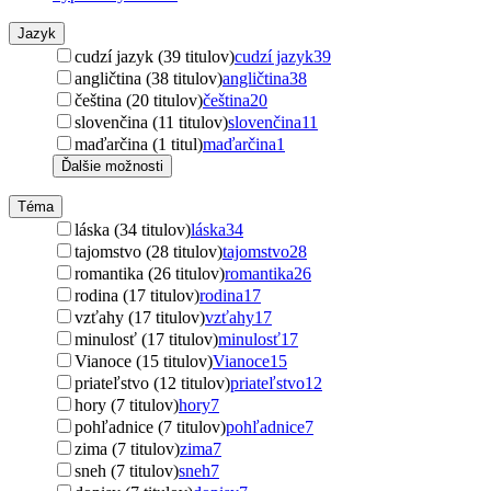
Jazyk
cudzí jazyk (39 titulov)
cudzí jazyk
39
angličtina (38 titulov)
angličtina
38
čeština (20 titulov)
čeština
20
slovenčina (11 titulov)
slovenčina
11
maďarčina (1 titul)
maďarčina
1
Ďalšie možnosti
Téma
láska (34 titulov)
láska
34
tajomstvo (28 titulov)
tajomstvo
28
romantika (26 titulov)
romantika
26
rodina (17 titulov)
rodina
17
vzťahy (17 titulov)
vzťahy
17
minulosť (17 titulov)
minulosť
17
Vianoce (15 titulov)
Vianoce
15
priateľstvo (12 titulov)
priateľstvo
12
hory (7 titulov)
hory
7
pohľadnice (7 titulov)
pohľadnice
7
zima (7 titulov)
zima
7
sneh (7 titulov)
sneh
7