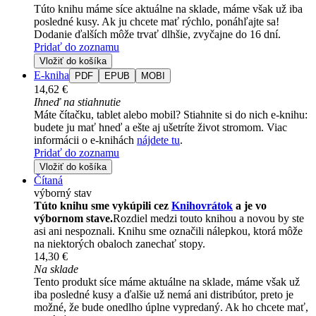
Túto knihu máme síce aktuálne na sklade, máme však už iba
posledné kusy. Ak ju chcete mať rýchlo, ponáhľajte sa!
Dodanie ďalších môže trvať dlhšie, zvyčajne do 16 dní.
Pridať do zoznamu
Vložiť do košíka
E-kniha
PDF
EPUB
MOBI
14,62 €
Ihneď na stiahnutie
Máte čítačku, tablet alebo mobil? Stiahnite si do nich e-knihu:
budete ju mať hneď a ešte aj ušetríte život stromom. Viac
informácii o e-knihách
nájdete tu
.
Pridať do zoznamu
Vložiť do košíka
Čítaná
výborný stav
Túto knihu sme vykúpili cez
Knihovrátok
a je vo
výbornom stave.
Rozdiel medzi touto knihou a novou by ste
asi ani nespoznali. Knihu sme označili nálepkou, ktorá môže
na niektorých obaloch zanechať stopy.
14,30 €
Na sklade
Tento produkt síce máme aktuálne na sklade, máme však už
iba posledné kusy a ďalšie už nemá ani distribútor, preto je
možné, že bude onedlho úplne vypredaný. Ak ho chcete mať,