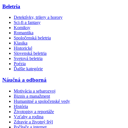
Beletria
Detektívky, trilery a horory
Sci-fi a fantasy
Komiksy
Romantika
Spoločenská beletria
Klasika
Historické
Slovenská beletria
Svetová beletria
Poézia
Ďalšie kategórie
Náučná a odborná
Motivácia a sebarozvoj
Biznis a manažment
Humanitné a spoločenské vedy
História
Životopisy a reportáže
Vzťahy a rodina
Zdravie a životný štýl
Počítače a internet