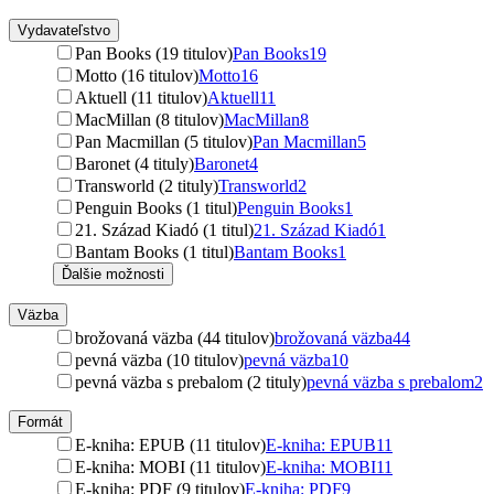
Vydavateľstvo
Pan Books (19 titulov)
Pan Books
19
Motto (16 titulov)
Motto
16
Aktuell (11 titulov)
Aktuell
11
MacMillan (8 titulov)
MacMillan
8
Pan Macmillan (5 titulov)
Pan Macmillan
5
Baronet (4 tituly)
Baronet
4
Transworld (2 tituly)
Transworld
2
Penguin Books (1 titul)
Penguin Books
1
21. Század Kiadó (1 titul)
21. Század Kiadó
1
Bantam Books (1 titul)
Bantam Books
1
Ďalšie možnosti
Väzba
brožovaná väzba (44 titulov)
brožovaná väzba
44
pevná väzba (10 titulov)
pevná väzba
10
pevná väzba s prebalom (2 tituly)
pevná väzba s prebalom
2
Formát
E-kniha: EPUB (11 titulov)
E-kniha: EPUB
11
E-kniha: MOBI (11 titulov)
E-kniha: MOBI
11
E-kniha: PDF (9 titulov)
E-kniha: PDF
9