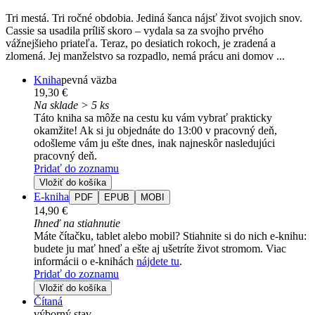
Tri mestá. Tri ročné obdobia. Jediná šanca nájsť život svojich snov.
Cassie sa usadila príliš skoro – vydala sa za svojho prvého
vážnejšieho priateľa. Teraz, po desiatich rokoch, je zradená a
zlomená. Jej manželstvo sa rozpadlo, nemá prácu ani domov ...
Kniha
pevná väzba
19,30 €
Na sklade > 5 ks
Táto kniha sa môže na cestu ku vám vybrať prakticky
okamžite! Ak si ju objednáte do 13:00 v pracovný deň,
odošleme vám ju ešte dnes, inak najneskôr nasledujúci
pracovný deň.
Pridať do zoznamu
Vložiť do košíka
E-kniha
PDF
EPUB
MOBI
14,90 €
Ihneď na stiahnutie
Máte čítačku, tablet alebo mobil? Stiahnite si do nich e-knihu:
budete ju mať hneď a ešte aj ušetríte život stromom. Viac
informácii o e-knihách
nájdete tu
.
Pridať do zoznamu
Vložiť do košíka
Čítaná
výborný stav