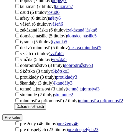
dopisy (7 titulov)
dopisy
7
talizman (7 titulov)
talizman
7
osud (6 titulov)
osud
6
aféry (6 titulov)
aféry
6
vášeň (6 titulov)
vášeň
6
zakázaná láska (6 titulov)
zakázaná láska
6
domáce násilie (5 titulov)
domáce násilie
5
tyrania (5 titulov)
tyrania
5
desivá minulosť (5 titulov)
desivá minulosť
5
vzťah (5 titulov)
vzťah
5
vražda (5 titulov)
vražda
5
dobrodružstvo (3 tituly)
dobrodružstvo
3
Škótsko (3 tituly)
Škótsko
3
protiklady (3 tituly)
protiklady
3
škandály (3 tituly)
škandály
3
temné tajomstvá (3 tituly)
temné tajomstvá
3
stretnutie (2 tituly)
stretnutie
2
minulosť a prítomnosť (2 tituly)
minulosť a prítomnosť
2
Ďalšie možnosti
Pre koho
pre ženy (46 titulov)
pre ženy
46
pre dospelých (23 titulov)
pre dospelých
23