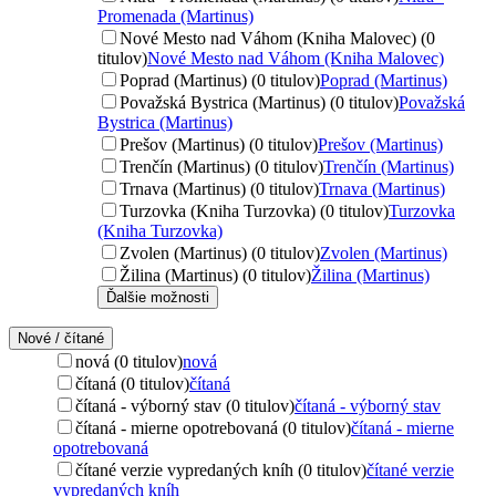
Promenada (Martinus)
Nové Mesto nad Váhom (Kniha Malovec) (0
titulov)
Nové Mesto nad Váhom (Kniha Malovec)
Poprad (Martinus) (0 titulov)
Poprad (Martinus)
Považská Bystrica (Martinus) (0 titulov)
Považská
Bystrica (Martinus)
Prešov (Martinus) (0 titulov)
Prešov (Martinus)
Trenčín (Martinus) (0 titulov)
Trenčín (Martinus)
Trnava (Martinus) (0 titulov)
Trnava (Martinus)
Turzovka (Kniha Turzovka) (0 titulov)
Turzovka
(Kniha Turzovka)
Zvolen (Martinus) (0 titulov)
Zvolen (Martinus)
Žilina (Martinus) (0 titulov)
Žilina (Martinus)
Ďalšie možnosti
Nové / čítané
nová (0 titulov)
nová
čítaná (0 titulov)
čítaná
čítaná - výborný stav (0 titulov)
čítaná - výborný stav
čítaná - mierne opotrebovaná (0 titulov)
čítaná - mierne
opotrebovaná
čítané verzie vypredaných kníh (0 titulov)
čítané verzie
vypredaných kníh