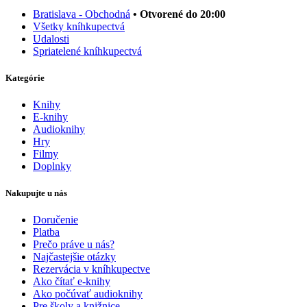
Bratislava - Obchodná
• Otvorené do 20:00
Všetky kníhkupectvá
Udalosti
Spriatelené kníhkupectvá
Kategórie
Knihy
E-knihy
Audioknihy
Hry
Filmy
Doplnky
Nakupujte u nás
Doručenie
Platba
Prečo práve u nás?
Najčastejšie otázky
Rezervácia v kníhkupectve
Ako čítať e-knihy
Ako počúvať audioknihy
Pre školy a knižnice