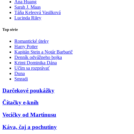
Ana Huang
Sarah J. Maas
Táňa Keleová Vasilková
Lucinda Riley
Top série
Romantické úteky
Harry Potter
Kapitán Stein a Notár Barbarič
Denník odvážneho bojka
Krimi Dominika Dána
Učím sa rozprávať
Duna
Smradi
Darčekové poukážky
Čítačky e-kníh
Vecičky od Martinusu
Káva, čaj a pochutiny