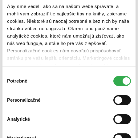
predpredaj (0 titulov)
predpredaj
Aby sme vedeli, ako sa na našom webe správate, a
pripravujeme (0 titulov)
pripravujeme
mohli vám zobraziť tie najlepšie tipy na knihy, zbierame
dostupná (bez vypredaných) (0 titulov)
dostupná (bez
cookies. Niektoré sú naozaj potrebné a bez nich by naša
vypredaných)
stránka vôbec nefungovala. Okrem toho používame
Nové / čítané
analytické cookies, ktoré nám umožňujú zisťovať, ako
nová (0 titulov)
nová
náš web funguje, a stále ho pre vás zlepšovať.
čítaná (0 titulov)
čítaná
Personalizačné cookies nám dovoľujú prispôsobovať
čítaná - výborný stav (0 titulov)
čítaná - výborný stav
stránku pre vašu lepšiu orientáciu. Marketingové cookies
čítaná - mierne opotrebovaná (0 titulov)
čítaná - mierne
opotrebovaná
nám zas umožňujú zobrazenie relevantnej reklamy.
čítané verzie vypredaných kníh (0 titulov)
čítané verzie
Niektoré údaje zdieľame aj s tretími stranami. Veľmi by
Výber
vypredaných kníh
nám pomohlo, keby sme mohli používať všetky tieto
Potrebné
súhlasu
Zúžiť výber
cookies. Ďakujeme!
Zoradiť
Personalizačné
Analytické
Bestsellery
Top hodnotené