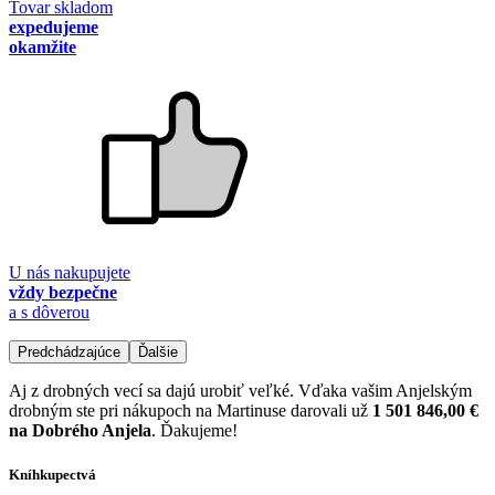
Tovar skladom
expedujeme
okamžite
U nás nakupujete
vždy bezpečne
a s dôverou
Predchádzajúce
Ďalšie
Aj z drobných vecí sa dajú urobiť veľké. Vďaka vašim Anjelským
drobným ste pri nákupoch na Martinuse darovali už
1 501 846,00 €
na Dobrého Anjela
. Ďakujeme!
Kníhkupectvá