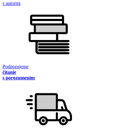
s autormi
Podporujeme
čítanie
s porozumením