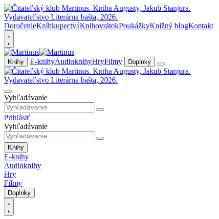
Doručenie
Kníhkupectvá
Knihovrátok
Poukážky
Knižný blog
Kontakt
E-knihy
Audioknihy
Hry
Filmy
Knihy
Doplnky
Vyhľadávanie
Prihlásiť
Vyhľadávanie
Knihy
E-knihy
Audioknihy
Hry
Filmy
Doplnky