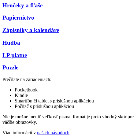
Hrnčeky a fľaše
Papiernictvo
Zápisníky a kalendáre
Hudba
LP platne
Puzzle
Prečítate na zariadeniach:
Pocketbook
Kindle
Smartfón či tablet s príslušnou aplikáciou
Počítač s príslušnou aplikáciou
Nie je možné meniť veľkosť písma, formát je preto vhodný skôr pre
väčšie obrazovky.
Viac informácií v
našich návodoch