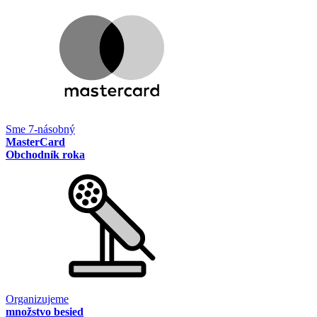
Sme 7-násobný
MasterCard
Obchodník roka
Organizujeme
množstvo besied