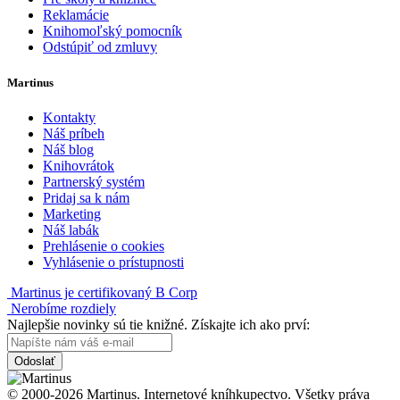
Reklamácie
Knihomoľský pomocník
Odstúpiť od zmluvy
Martinus
Kontakty
Náš príbeh
Náš blog
Knihovrátok
Partnerský systém
Pridaj sa k nám
Marketing
Náš labák
Prehlásenie o cookies
Vyhlásenie o prístupnosti
Martinus je certifikovaný B Corp
Nerobíme rozdiely
Najlepšie novinky sú tie knižné. Získajte ich ako prví:
Odoslať
© 2000-2026 Martinus. Internetové kníhkupectvo. Všetky práva