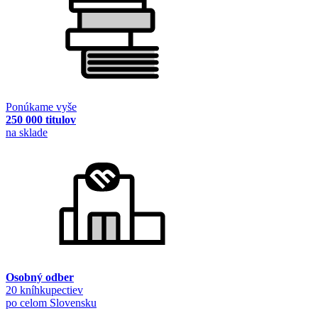
Ponúkame vyše
250 000 titulov
na sklade
Osobný odber
20 kníhkupectiev
po celom Slovensku