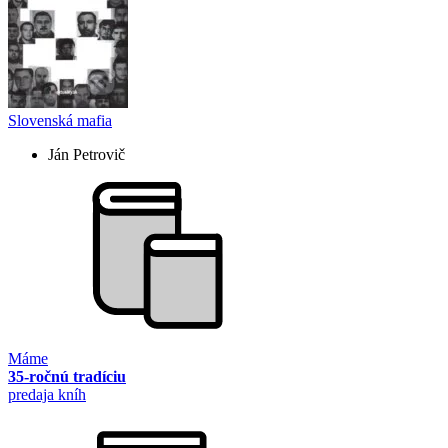
Slovenská mafia
Ján Petrovič
Máme
35-ročnú tradíciu
predaja kníh