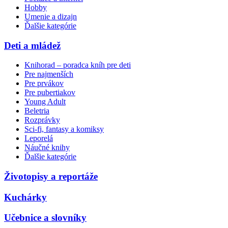
Hobby
Umenie a dizajn
Ďalšie kategórie
Deti a mládež
Knihorad – poradca kníh pre deti
Pre najmenších
Pre prvákov
Pre pubertiakov
Young Adult
Beletria
Rozprávky
Sci-fi, fantasy a komiksy
Leporelá
Náučné knihy
Ďalšie kategórie
Životopisy a reportáže
Kuchárky
Učebnice a slovníky