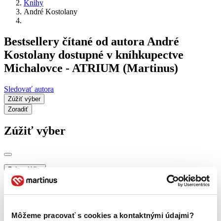
Knihy
André Kostolany
Bestsellery čítané od autora André
Kostolany dostupné v kníhkupectve
Michalovce - ATRIUM (Martinus)
Sledovať autora
Zúžiť výber
Zoradiť
Zúžiť výber
Zobraziť iba
novinky (0 titulov)
novinky
zľavnené tituly (0 titulov)
zľavnené tituly
Dostupnosť
Môžeme pracovať s cookies a kontaktnými údajmi?
na centrálnom sklade (0 titulov)
na centrálnom sklade