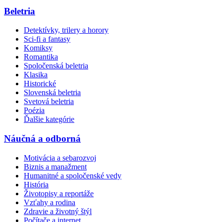
Beletria
Detektívky, trilery a horory
Sci-fi a fantasy
Komiksy
Romantika
Spoločenská beletria
Klasika
Historické
Slovenská beletria
Svetová beletria
Poézia
Ďalšie kategórie
Náučná a odborná
Motivácia a sebarozvoj
Biznis a manažment
Humanitné a spoločenské vedy
História
Životopisy a reportáže
Vzťahy a rodina
Zdravie a životný štýl
Počítače a internet