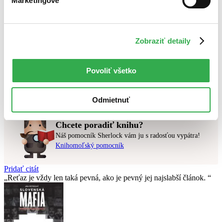
Marketingové
Novinky
Najdrahšie
Najlacnejšie
Najvyššia zľava
Zobraziť detaily
Použité filtre
Zrušiť filtre
Povoliť všetko
čítané
Dostupné v kníhkupectve Michalovce - ATRIUM (Martinus)
Nebol nájdený
žiadny titul
vyhovujúci zadaným podmienkam.
Skúste prosím zmeniť vyhľadávaný výraz.
Odmietnuť
Chcete poradiť knihu?
Náš pomocník Sherlock vám ju s radosťou vypátra!
Knihomoľský pomocník
Pridať citát
Reťaz je vždy len taká pevná, ako je pevný jej najslabší­ článok.