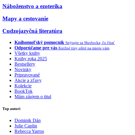
Náboženstvo a ezoterika
Mapy a cestovanie
Cudzojazyčná literatúra
Knihomoľský pomocník
Spýtajte sa Sherlocka, čo čítať
Odporúčame pre vás
Knižné tipy ušité na mieru vám
Všetky knihy
Knihy roka 2025
Bestsellery
Novinky
Pripravované
Akcie a zľavy
Kolekcie
BookTok
Mám záujem o titul
Top autori
Dominik Dán
Julie Caplin
Rebecca Yarros