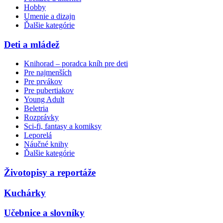
Hobby
Umenie a dizajn
Ďalšie kategórie
Deti a mládež
Knihorad – poradca kníh pre deti
Pre najmenších
Pre prvákov
Pre pubertiakov
Young Adult
Beletria
Rozprávky
Sci-fi, fantasy a komiksy
Leporelá
Náučné knihy
Ďalšie kategórie
Životopisy a reportáže
Kuchárky
Učebnice a slovníky