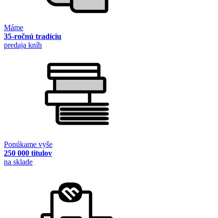
Máme
35-ročnú tradíciu
predaja kníh
Ponúkame vyše
250 000 titulov
na sklade