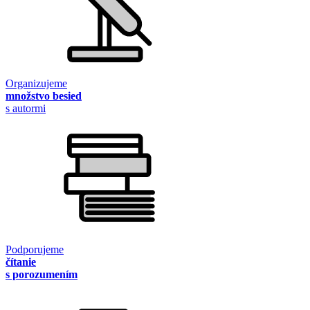
Organizujeme
množstvo besied
s autormi
Podporujeme
čítanie
s porozumením