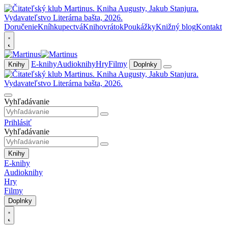
Doručenie
Kníhkupectvá
Knihovrátok
Poukážky
Knižný blog
Kontakt
E-knihy
Audioknihy
Hry
Filmy
Knihy
Doplnky
Vyhľadávanie
Prihlásiť
Vyhľadávanie
Knihy
E-knihy
Audioknihy
Hry
Filmy
Doplnky