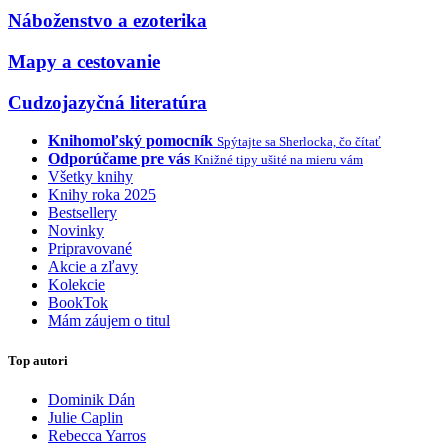
Náboženstvo a ezoterika
Mapy a cestovanie
Cudzojazyčná literatúra
Knihomoľský pomocník
Spýtajte sa Sherlocka, čo čítať
Odporúčame pre vás
Knižné tipy ušité na mieru vám
Všetky knihy
Knihy roka 2025
Bestsellery
Novinky
Pripravované
Akcie a zľavy
Kolekcie
BookTok
Mám záujem o titul
Top autori
Dominik Dán
Julie Caplin
Rebecca Yarros