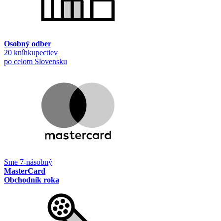
Osobný odber
20 kníhkupectiev
po celom Slovensku
Sme 7-násobný
MasterCard
Obchodník roka