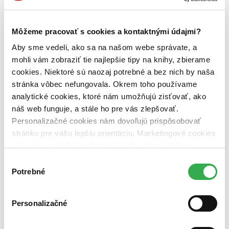
novinky (0 titulov)
novinky
zľavnené tituly (0 titulov)
zľavnené tituly
Môžeme pracovať s cookies a kontaktnými údajmi?
Dostupnosť
Aby sme vedeli, ako sa na našom webe správate, a
na centrálnom sklade (0 titulov)
na centrálnom sklade
predpredaj (0 titulov)
predpredaj
mohli vám zobraziť tie najlepšie tipy na knihy, zbierame
pripravujeme (0 titulov)
pripravujeme
cookies. Niektoré sú naozaj potrebné a bez nich by naša
dostupná (bez vypredaných) (0 titulov)
dostupná (bez
stránka vôbec nefungovala. Okrem toho používame
vypredaných)
analytické cookies, ktoré nám umožňujú zisťovať, ako
Nové / čítané
náš web funguje, a stále ho pre vás zlepšovať.
nová (0 titulov)
nová
Personalizačné cookies nám dovoľujú prispôsobovať
čítaná (0 titulov)
čítaná
stránku pre vašu lepšiu orientáciu. Marketingové cookies
čítaná - výborný stav (0 titulov)
čítaná - výborný stav
nám zas umožňujú zobrazenie relevantnej reklamy.
čítaná - mierne opotrebovaná (0 titulov)
čítaná - mierne
opotrebovaná
Niektoré údaje zdieľame aj s tretími stranami. Veľmi by
Výber
čítané verzie vypredaných kníh (0 titulov)
čítané verzie
nám pomohlo, keby sme mohli používať všetky tieto
Potrebné
súhlasu
vypredaných kníh
cookies. Ďakujeme!
Zúžiť výber
Personalizačné
Zoradiť