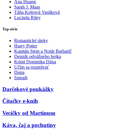
Ana Huang
Sarah J. Maas
Táňa Keleová Vasilková
Lucinda Riley
Top série
Romantické úteky
Harry Potter
Kapitán Stein a Notár Barbarič
Denník odvážneho bojka
Krimi Dominika Dána
Učím sa rozprávať
Duna
Smradi
Darčekové poukážky
Čítačky e-kníh
Vecičky od Martinusu
Káva, čaj a pochutiny