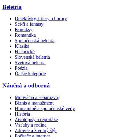
Beletria
Detektívky, trilery a horory
Sci-fi a fantasy
Komiksy
Romantika
Spoločenská beletria
Klasika
Historické
Slovenská beletria
Svetová beletria
Poézia
Ďalšie kategórie
Náučná a odborná
Motivácia a sebarozvoj
Biznis a manažment
Humanitné a spoločenské vedy
História
Životopisy a reportáže
Vzťahy a rodina
Zdravie a životný štýl
Počítače a internet