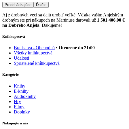
Predchádzajúce
Ďalšie
Aj z drobných vecí sa dajú urobiť veľké. Vďaka vašim Anjelským
drobným ste pri nákupoch na Martinuse darovali už
1 501 406,00 €
na Dobrého Anjela
. Ďakujeme!
Kníhkupectvá
Bratislava - Obchodná
• Otvorené do 21:00
Všetky kníhkupectvá
Udalosti
Spriatelené kníhkupectvá
Kategórie
Knihy
E-knihy
Audioknihy
Hry
Filmy
Doplnky
Nakupujte u nás