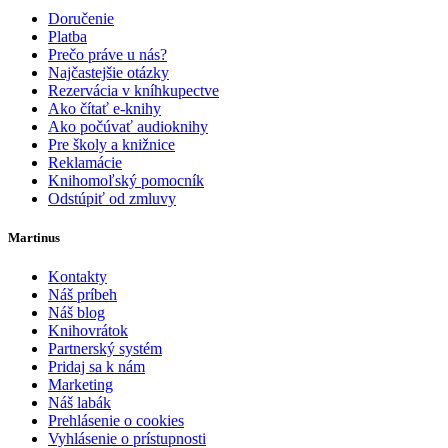
Doručenie
Platba
Prečo práve u nás?
Najčastejšie otázky
Rezervácia v kníhkupectve
Ako čítať e-knihy
Ako počúvať audioknihy
Pre školy a knižnice
Reklamácie
Knihomoľský pomocník
Odstúpiť od zmluvy
Martinus
Kontakty
Náš príbeh
Náš blog
Knihovrátok
Partnerský systém
Pridaj sa k nám
Marketing
Náš labák
Prehlásenie o cookies
Vyhlásenie o prístupnosti