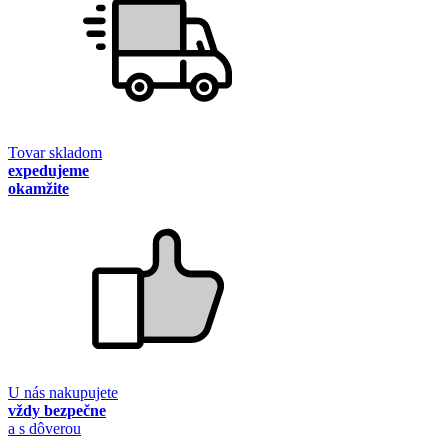
Tovar skladom
expedujeme
okamžite
U nás nakupujete
vždy bezpečne
a s dôverou