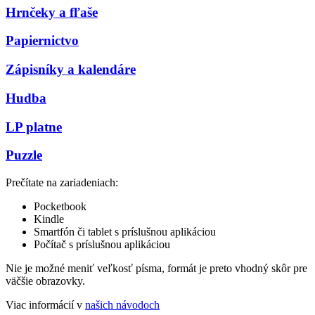
Hrnčeky a fľaše
Papiernictvo
Zápisníky a kalendáre
Hudba
LP platne
Puzzle
Prečítate na zariadeniach:
Pocketbook
Kindle
Smartfón či tablet s príslušnou aplikáciou
Počítač s príslušnou aplikáciou
Nie je možné meniť veľkosť písma, formát je preto vhodný skôr pre
väčšie obrazovky.
Viac informácií v
našich návodoch