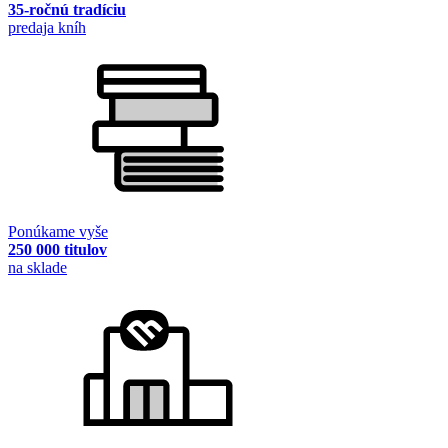
35-ročnú tradíciu
predaja kníh
Ponúkame vyše
250 000 titulov
na sklade