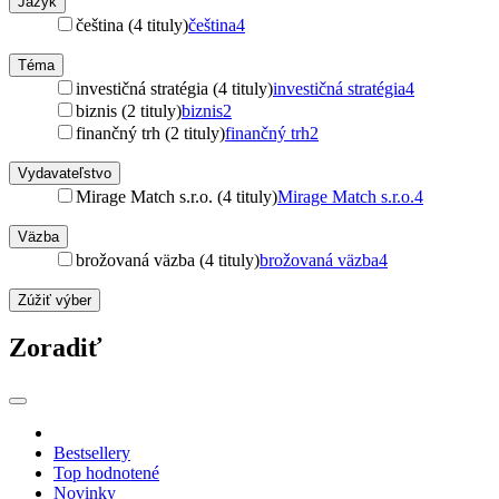
Jazyk
čeština (4 tituly)
čeština
4
Téma
investičná stratégia (4 tituly)
investičná stratégia
4
biznis (2 tituly)
biznis
2
finančný trh (2 tituly)
finančný trh
2
Vydavateľstvo
Mirage Match s.r.o. (4 tituly)
Mirage Match s.r.o.
4
Väzba
brožovaná väzba (4 tituly)
brožovaná väzba
4
Zúžiť výber
Zoradiť
Bestsellery
Top hodnotené
Novinky