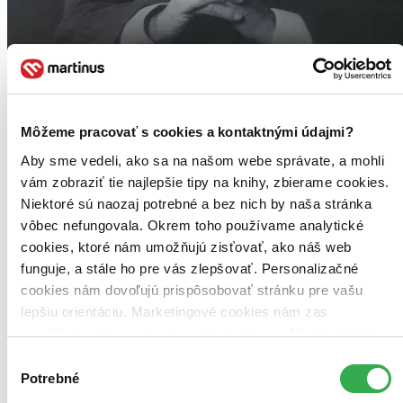
Môžeme pracovať s cookies a kontaktnými údajmi?
Aby sme vedeli, ako sa na našom webe správate, a mohli
vám zobraziť tie najlepšie tipy na knihy, zbierame cookies.
Niektoré sú naozaj potrebné a bez nich by naša stránka
vôbec nefungovala. Okrem toho používame analytické
cookies, ktoré nám umožňujú zisťovať, ako náš web
Peníze a burza
funguje, a stále ho pre vás zlepšovať. Personalizačné
CZ
cookies nám dovoľujú prispôsobovať stránku pre vašu
Umění, jak přijít k bohatství
lepšiu orientáciu. Marketingové cookies nám zas
André Kostolany
umožňujú zobrazenie relevantnej reklamy. Niektoré údaje
zdieľame aj s tretími stranami. Veľmi by nám pomohlo,
Výber
Burzovní profesionál André Kostolány tvrdí, že umění přijít k
keby sme mohli používať všetky tieto cookies. Ďakujeme!
bohatství, se lze naučit. V tomto bestselleru nabízí odpovědi na
Potrebné
súhlasu
otázky investování do akcií a nemovitostí, ale i obrazů, starožitností