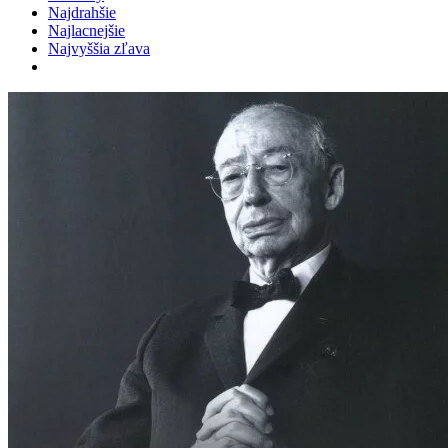
Najdrahšie
Najlacnejšie
Najvyššia zľava