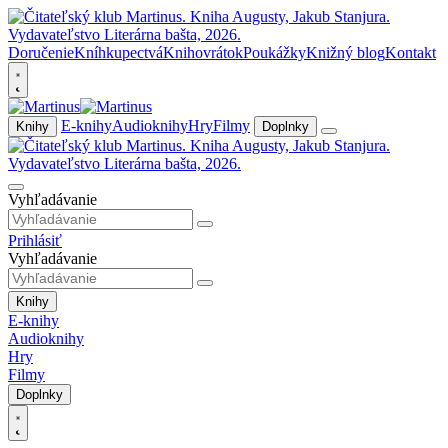
Doručenie
Kníhkupectvá
Knihovrátok
Poukážky
Knižný blog
Kontakt
E-knihy
Audioknihy
Hry
Filmy
Knihy
Doplnky
Vyhľadávanie
Prihlásiť
Vyhľadávanie
Knihy
E-knihy
Audioknihy
Hry
Filmy
Doplnky