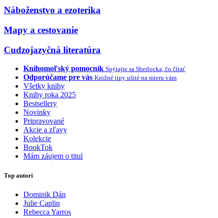
Náboženstvo a ezoterika
Mapy a cestovanie
Cudzojazyčná literatúra
Knihomoľský pomocník
Spýtajte sa Sherlocka, čo čítať
Odporúčame pre vás
Knižné tipy ušité na mieru vám
Všetky knihy
Knihy roka 2025
Bestsellery
Novinky
Pripravované
Akcie a zľavy
Kolekcie
BookTok
Mám záujem o titul
Top autori
Dominik Dán
Julie Caplin
Rebecca Yarros