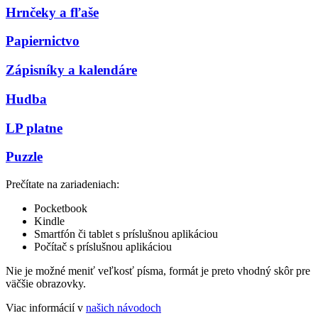
Hrnčeky a fľaše
Papiernictvo
Zápisníky a kalendáre
Hudba
LP platne
Puzzle
Prečítate na zariadeniach:
Pocketbook
Kindle
Smartfón či tablet s príslušnou aplikáciou
Počítač s príslušnou aplikáciou
Nie je možné meniť veľkosť písma, formát je preto vhodný skôr pre
väčšie obrazovky.
Viac informácií v
našich návodoch