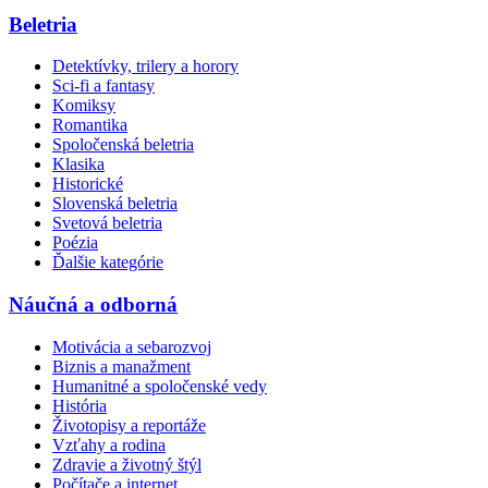
Beletria
Detektívky, trilery a horory
Sci-fi a fantasy
Komiksy
Romantika
Spoločenská beletria
Klasika
Historické
Slovenská beletria
Svetová beletria
Poézia
Ďalšie kategórie
Náučná a odborná
Motivácia a sebarozvoj
Biznis a manažment
Humanitné a spoločenské vedy
História
Životopisy a reportáže
Vzťahy a rodina
Zdravie a životný štýl
Počítače a internet