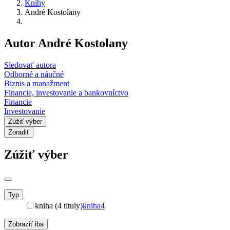
Knihy
André Kostolany
Autor André Kostolany
Sledovať autora
Odborné a náučné
Biznis a manažment
Financie, investovanie a bankovníctvo
Financie
Investovanie
Zúžiť výber
Zoradiť
Zúžiť výber
Typ
kniha (4 tituly)
kniha
4
Zobraziť iba