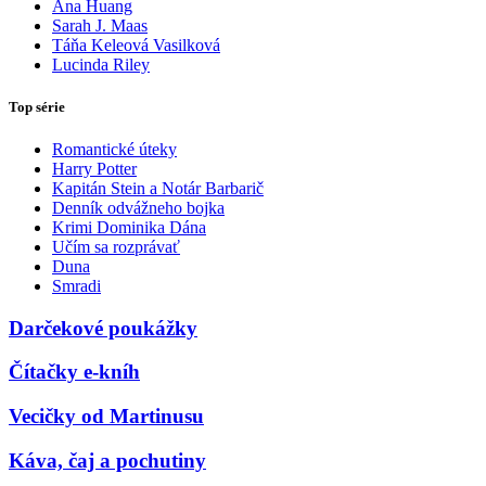
Ana Huang
Sarah J. Maas
Táňa Keleová Vasilková
Lucinda Riley
Top série
Romantické úteky
Harry Potter
Kapitán Stein a Notár Barbarič
Denník odvážneho bojka
Krimi Dominika Dána
Učím sa rozprávať
Duna
Smradi
Darčekové poukážky
Čítačky e-kníh
Vecičky od Martinusu
Káva, čaj a pochutiny