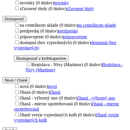
novinky (0 titulov)
novinky
zľavnené tituly (0 titulov)
zľavnené tituly
Dostupnosť
na centrálnom sklade (0 titulov)
na centrálnom sklade
predpredaj (0 titulov)
predpredaj
pripravujeme (0 titulov)
pripravujeme
dostupná (bez vypredaných) (0 titulov)
dostupná (bez
vypredaných)
Dostupnosť v kníhkupectve
Bratislava - Nivy (Martinus) (0 titulov)
Bratislava -
Nivy (Martinus)
Nové / čítané
nová (0 titulov)
nová
čítaná (0 titulov)
čítaná
čítaná - výborný stav (0 titulov)
čítaná - výborný stav
čítaná - mierne opotrebovaná (0 titulov)
čítaná - mierne
opotrebovaná
čítané verzie vypredaných kníh (0 titulov)
čítané verzie
vypredaných kníh