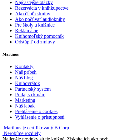
Najčastejšie otázky
Rezervácia v kníhkupectve
Ako čítať e-knihy
Ako počúvať audioknihy
Pre školy a knižnice
Reklamácie
Knihomoľský pomocník
Odstúpiť od zmluvy
Martinus
Kontakty
Náš príbeh
Náš blog
Knihovrátok
Partnerský systém
Pridaj sa k nám
Marketing
Náš labák
Prehlásenie o cookies
Vyhlásenie o prístupnosti
Martinus je certifikovaný B Corp
Nerobíme rozdiely
Najlepšie novinky sú tie knižné. Získajte ich ako prví: