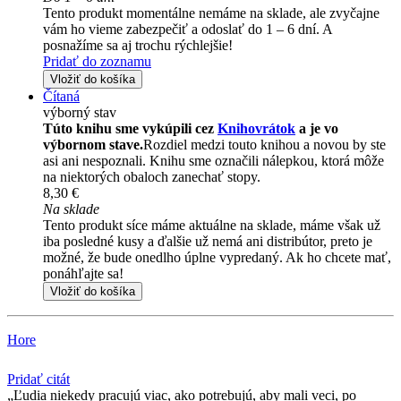
Tento produkt momentálne nemáme na sklade, ale zvyčajne
vám ho vieme zabezpečiť a odoslať do 1 – 6 dní. A
posnažíme sa aj trochu rýchlejšie!
Pridať do zoznamu
Vložiť do košíka
Čítaná
výborný stav
Túto knihu sme vykúpili cez
Knihovrátok
a je vo
výbornom stave.
Rozdiel medzi touto knihou a novou by ste
asi ani nespoznali. Knihu sme označili nálepkou, ktorá môže
na niektorých obaloch zanechať stopy.
8,30 €
Na sklade
Tento produkt síce máme aktuálne na sklade, máme však už
iba posledné kusy a ďalšie už nemá ani distribútor, preto je
možné, že bude onedlho úplne vypredaný. Ak ho chcete mať,
ponáhľajte sa!
Vložiť do košíka
Hore
Pridať citát
Ľudia niekedy pracujú viac, ako potrebujú, aby mali veci, po