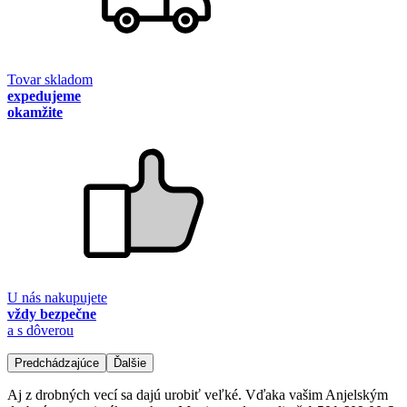
Tovar skladom
expedujeme
okamžite
U nás nakupujete
vždy bezpečne
a s dôverou
Predchádzajúce
Ďalšie
Aj z drobných vecí sa dajú urobiť veľké. Vďaka vašim Anjelským