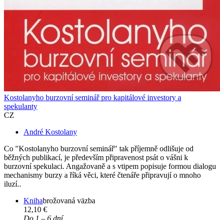
Kostolanyho burzovní seminář pro kapitálové investory a
spekulanty
CZ
André Kostolany
Co "Kostolanyho burzovní seminář" tak příjemně odlišuje od
běžných publikací, je především připravenost psát o vášni k
burzovní spekulaci. Angažovaně a s vtipem popisuje formou dialogu
mechanismy burzy a říká věci, které čtenáře připravují o mnoho
iluzí..
Kniha
brožovaná väzba
12,10 €
Do 1 – 6 dní