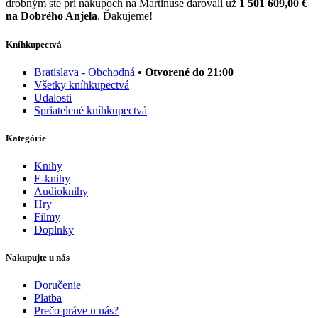
drobným ste pri nákupoch na Martinuse darovali už
1 501 609,00 €
na Dobrého Anjela
. Ďakujeme!
Kníhkupectvá
Bratislava - Obchodná
• Otvorené do 21:00
Všetky kníhkupectvá
Udalosti
Spriatelené kníhkupectvá
Kategórie
Knihy
E-knihy
Audioknihy
Hry
Filmy
Doplnky
Nakupujte u nás
Doručenie
Platba
Prečo práve u nás?