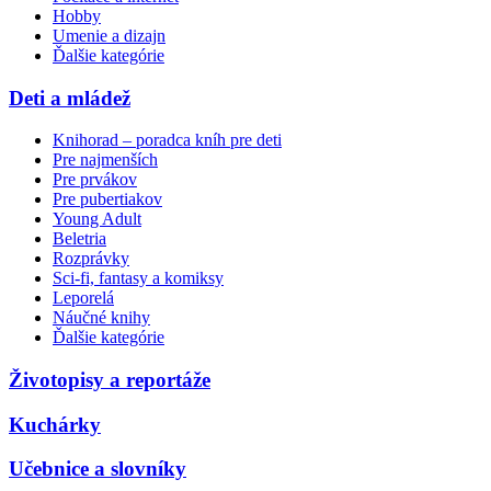
Hobby
Umenie a dizajn
Ďalšie kategórie
Deti a mládež
Knihorad – poradca kníh pre deti
Pre najmenších
Pre prvákov
Pre pubertiakov
Young Adult
Beletria
Rozprávky
Sci-fi, fantasy a komiksy
Leporelá
Náučné knihy
Ďalšie kategórie
Životopisy a reportáže
Kuchárky
Učebnice a slovníky