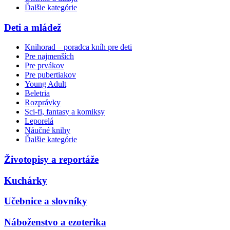
Ďalšie kategórie
Deti a mládež
Knihorad – poradca kníh pre deti
Pre najmenších
Pre prvákov
Pre pubertiakov
Young Adult
Beletria
Rozprávky
Sci-fi, fantasy a komiksy
Leporelá
Náučné knihy
Ďalšie kategórie
Životopisy a reportáže
Kuchárky
Učebnice a slovníky
Náboženstvo a ezoterika