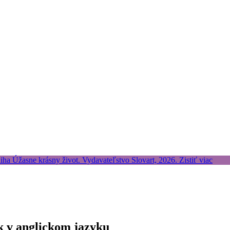
k v anglickom jazyku