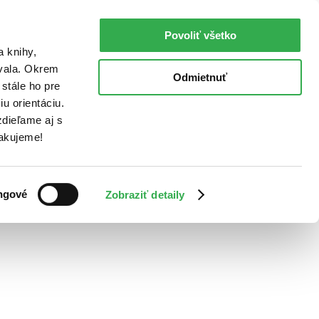
Povoliť všetko
a knihy,
ovala. Okrem
Odmietnuť
stále ho pre
u orientáciu.
dieľame aj s
Ďakujeme!
ngové
Zobraziť detaily