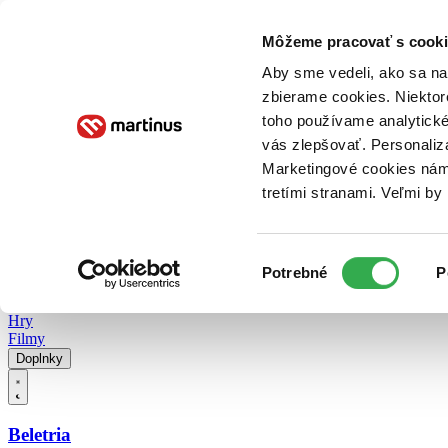
Doručenie
Kníhkupectvá
Knihovrátok
Poukážky
Knižný blog
Kontakt
Môžeme pracovať s cooki
Aby sme vedeli, ako sa na 
zbierame cookies. Niektor
E-knihy
Audioknihy
Hry
Filmy
Knihy
Doplnky
toho používame analytické
vás zlepšovať. Personaliz
Vyhľadávanie
Marketingové cookies nám 
tretími stranami. Veľmi b
Prihlásiť
Vyhľadávanie
Výber
Knihy
Potrebné
P
súhlasu
E-knihy
Audioknihy
Hry
Filmy
Doplnky
Beletria