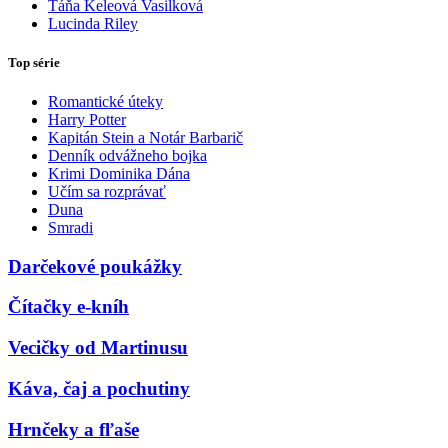
Táňa Keleová Vasilková
Lucinda Riley
Top série
Romantické úteky
Harry Potter
Kapitán Stein a Notár Barbarič
Denník odvážneho bojka
Krimi Dominika Dána
Učím sa rozprávať
Duna
Smradi
Darčekové poukážky
Čítačky e-kníh
Vecičky od Martinusu
Káva, čaj a pochutiny
Hrnčeky a fľaše