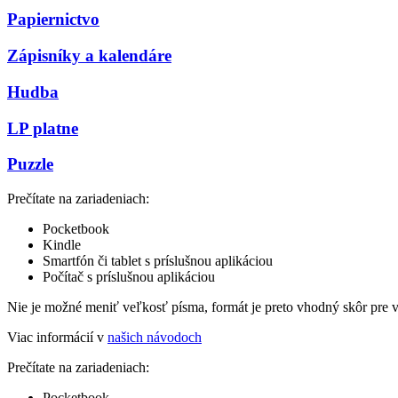
Papiernictvo
Zápisníky a kalendáre
Hudba
LP platne
Puzzle
Prečítate na zariadeniach:
Pocketbook
Kindle
Smartfón či tablet s príslušnou aplikáciou
Počítač s príslušnou aplikáciou
Nie je možné meniť veľkosť písma, formát je preto vhodný skôr pre 
Viac informácií v
našich návodoch
Prečítate na zariadeniach:
Pocketbook