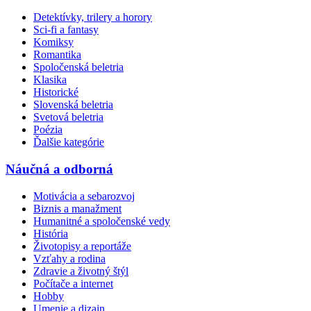
Detektívky, trilery a horory
Sci-fi a fantasy
Komiksy
Romantika
Spoločenská beletria
Klasika
Historické
Slovenská beletria
Svetová beletria
Poézia
Ďalšie kategórie
Náučná a odborná
Motivácia a sebarozvoj
Biznis a manažment
Humanitné a spoločenské vedy
História
Životopisy a reportáže
Vzťahy a rodina
Zdravie a životný štýl
Počítače a internet
Hobby
Umenie a dizajn