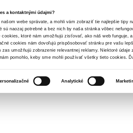
es a kontaktnými údajmi?
našom webe správate, a mohli vám zobraziť tie najlepšie tipy n
é sú naozaj potrebné a bez nich by naša stránka vôbec nefung
 cookies, ktoré nám umožňujú zisťovať, ako náš web funguje, a 
ačné cookies nám dovoľujú prispôsobovať stránku pre vašu lepši
zas umožňujú zobrazenie relevantnej reklamy. Niektoré údaje z
y nám pomohlo, keby sme mohli používať všetky tieto cookies. 
ersonalizačné
Analytické
Marketi