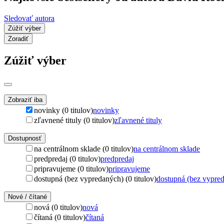
Sledovať autora
Zúžiť výber
Zoradiť
Zúžiť výber
Zobraziť iba
novinky (0 titulov)
novinky
zľavnené tituly (0 titulov)
zľavnené tituly
Dostupnosť
na centrálnom sklade (0 titulov)
na centrálnom sklade
predpredaj (0 titulov)
predpredaj
pripravujeme (0 titulov)
pripravujeme
dostupná (bez vypredaných) (0 titulov)
dostupná (bez vypre
Nové / čítané
nová (0 titulov)
nová
čítaná (0 titulov)
čítaná