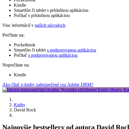
Kindle
Smartfón či tablet s príslušnou aplikáciou
Počítač s príslušnou aplikáciou
Viac informácií v
našich návodoch
Prečítate na:
Pocketbook
Smartfón či tablet
s podporovanou aplikáciou
Počítač
s podporovanou aplikáciou
Neprečítate na:
Kindle
Ako čítať e-knihy zabezpečené cez Adobe DRM?
Knihy
David Rock
Najnovšie bestsellery od autora David Roc