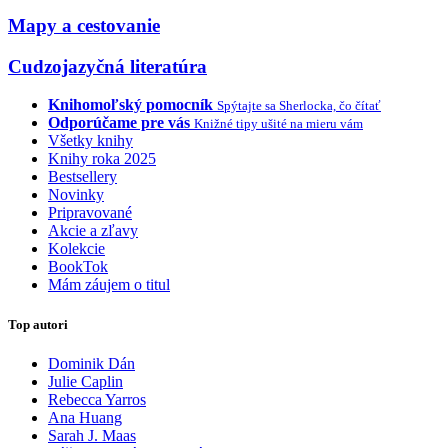
Mapy a cestovanie
Cudzojazyčná literatúra
Knihomoľský pomocník
Spýtajte sa Sherlocka, čo čítať
Odporúčame pre vás
Knižné tipy ušité na mieru vám
Všetky knihy
Knihy roka 2025
Bestsellery
Novinky
Pripravované
Akcie a zľavy
Kolekcie
BookTok
Mám záujem o titul
Top autori
Dominik Dán
Julie Caplin
Rebecca Yarros
Ana Huang
Sarah J. Maas