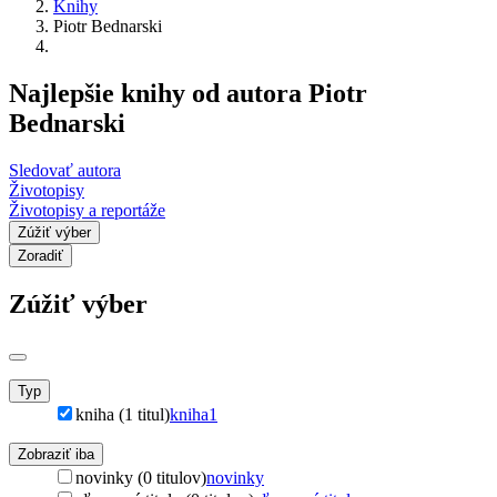
Knihy
Piotr Bednarski
Najlepšie knihy od autora Piotr
Bednarski
Sledovať autora
Životopisy
Životopisy a reportáže
Zúžiť výber
Zoradiť
Zúžiť výber
Typ
kniha (1 titul)
kniha
1
Zobraziť iba
novinky (0 titulov)
novinky