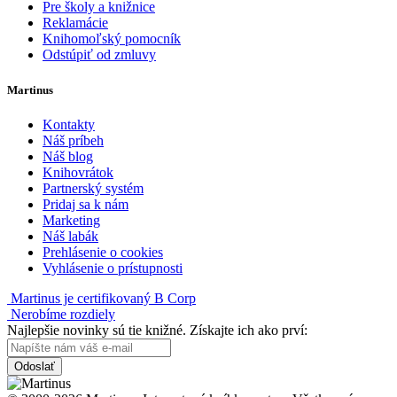
Pre školy a knižnice
Reklamácie
Knihomoľský pomocník
Odstúpiť od zmluvy
Martinus
Kontakty
Náš príbeh
Náš blog
Knihovrátok
Partnerský systém
Pridaj sa k nám
Marketing
Náš labák
Prehlásenie o cookies
Vyhlásenie o prístupnosti
Martinus je certifikovaný B Corp
Nerobíme rozdiely
Najlepšie novinky sú tie knižné. Získajte ich ako prví:
Odoslať