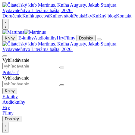
Doručenie
Kníhkupectvá
Knihovrátok
Poukážky
Knižný blog
Kontakt
E-knihy
Audioknihy
Hry
Filmy
Knihy
Doplnky
Vyhľadávanie
Prihlásiť
Vyhľadávanie
Knihy
E-knihy
Audioknihy
Hry
Filmy
Doplnky