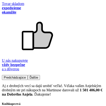
Tovar skladom
expedujeme
okamžite
U nás nakupujete
vždy bezpečne
a s dôverou
Predchádzajúce
Ďalšie
Aj z drobných vecí sa dajú urobiť veľké. Vďaka vašim Anjelským
drobným ste pri nákupoch na Martinuse darovali už
1 501 406,00 €
na Dobrého Anjela
. Ďakujeme!
Kníhkupectvá