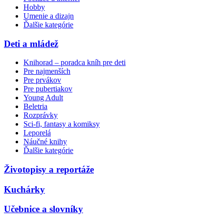
Hobby
Umenie a dizajn
Ďalšie kategórie
Deti a mládež
Knihorad – poradca kníh pre deti
Pre najmenších
Pre prvákov
Pre pubertiakov
Young Adult
Beletria
Rozprávky
Sci-fi, fantasy a komiksy
Leporelá
Náučné knihy
Ďalšie kategórie
Životopisy a reportáže
Kuchárky
Učebnice a slovníky