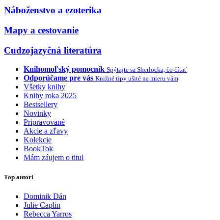
Náboženstvo a ezoterika
Mapy a cestovanie
Cudzojazyčná literatúra
Knihomoľský pomocník
Spýtajte sa Sherlocka, čo čítať
Odporúčame pre vás
Knižné tipy ušité na mieru vám
Všetky knihy
Knihy roka 2025
Bestsellery
Novinky
Pripravované
Akcie a zľavy
Kolekcie
BookTok
Mám záujem o titul
Top autori
Dominik Dán
Julie Caplin
Rebecca Yarros