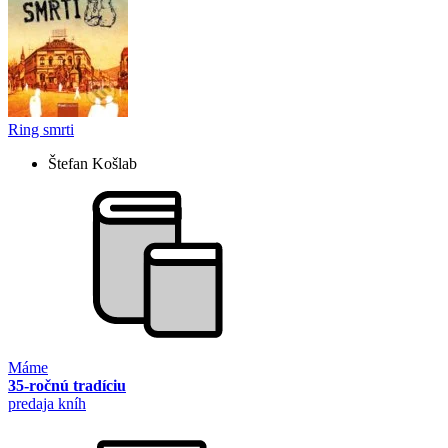
Ring smrti
Štefan Košlab
Máme
35-ročnú tradíciu
predaja kníh