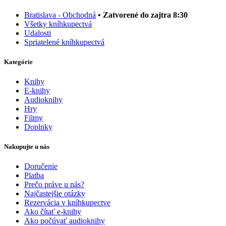
Bratislava - Obchodná
• Zatvorené do zajtra 8:30
Všetky kníhkupectvá
Udalosti
Spriatelené kníhkupectvá
Kategórie
Knihy
E-knihy
Audioknihy
Hry
Filmy
Doplnky
Nakupujte u nás
Doručenie
Platba
Prečo práve u nás?
Najčastejšie otázky
Rezervácia v kníhkupectve
Ako čítať e-knihy
Ako počúvať audioknihy