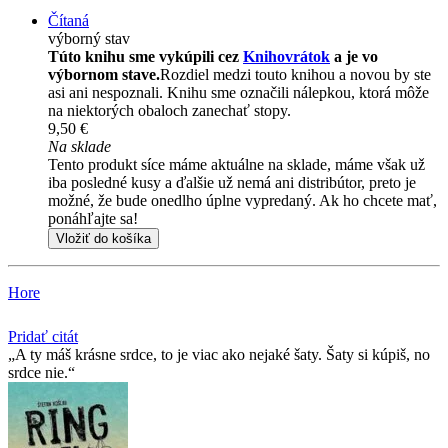
Čítaná
výborný stav
Túto knihu sme vykúpili cez
Knihovrátok
a je vo
výbornom stave.
Rozdiel medzi touto knihou a novou by ste
asi ani nespoznali. Knihu sme označili nálepkou, ktorá môže
na niektorých obaloch zanechať stopy.
9,50 €
Na sklade
Tento produkt síce máme aktuálne na sklade, máme však už
iba posledné kusy a ďalšie už nemá ani distribútor, preto je
možné, že bude onedlho úplne vypredaný. Ak ho chcete mať,
ponáhľajte sa!
Vložiť do košíka
Hore
Pridať citát
A ty máš krásne srdce, to je viac ako nejaké šaty. Šaty si kúpiš, no
srdce nie.