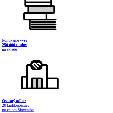
Ponúkame vyše
250 000 titulov
na sklade
Osobný odber
20 kníhkupectiev
po celom Slovensku