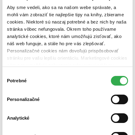
Väzba
Aby sme vedeli, ako sa na našom webe správate, a
pevná väzba (1 titul)
pevná väzba
1
mohli vám zobraziť tie najlepšie tipy na knihy, zbierame
Zúžiť výber
cookies. Niektoré sú naozaj potrebné a bez nich by naša
stránka vôbec nefungovala. Okrem toho používame
Zoradiť
analytické cookies, ktoré nám umožňujú zisťovať, ako
náš web funguje, a stále ho pre vás zlepšovať.
Personalizačné cookies nám dovoľujú prispôsobovať
stránku pre vašu lepšiu orientáciu. Marketingové cookies
Bestsellery
nám zas umožňujú zobrazenie relevantnej reklamy.
Top hodnotené
Niektoré údaje zdieľame aj s tretími stranami. Veľmi by
Novinky
Výber
Najdrahšie
nám pomohlo, keby sme mohli používať všetky tieto
Potrebné
súhlasu
Najlacnejšie
cookies. Ďakujeme!
Najvyššia zľava
Personalizačné
Použité filtre
Zrušiť filtre
Knihy
dostupné
Analytické