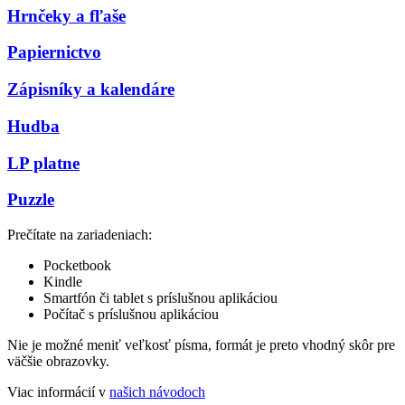
Hrnčeky a fľaše
Papiernictvo
Zápisníky a kalendáre
Hudba
LP platne
Puzzle
Prečítate na zariadeniach:
Pocketbook
Kindle
Smartfón či tablet s príslušnou aplikáciou
Počítač s príslušnou aplikáciou
Nie je možné meniť veľkosť písma, formát je preto vhodný skôr pre
väčšie obrazovky.
Viac informácií v
našich návodoch