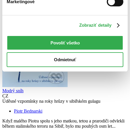
Marketingové
Zobraziť detaily
Povoliť všetko
Odmietnuť
Modrý sníh
CZ
Úděsné vzpomínky na roky hrůzy v sibiřském gulagu
Piotr Bednarski
Když malého Piotra spolu s jeho matkou, tetou a prarodiči odvlekli
během stalinského teroru na Sibiř, bylo mu pouhých osm let...