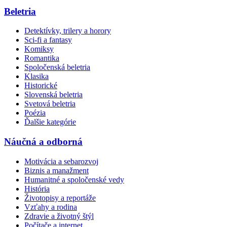
Beletria
Detektívky, trilery a horory
Sci-fi a fantasy
Komiksy
Romantika
Spoločenská beletria
Klasika
Historické
Slovenská beletria
Svetová beletria
Poézia
Ďalšie kategórie
Náučná a odborná
Motivácia a sebarozvoj
Biznis a manažment
Humanitné a spoločenské vedy
História
Životopisy a reportáže
Vzťahy a rodina
Zdravie a životný štýl
Počítače a internet