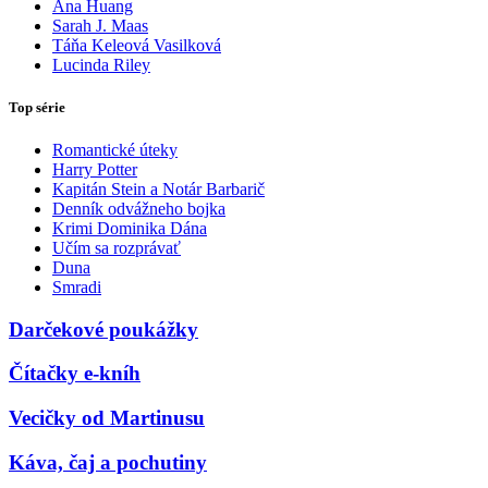
Ana Huang
Sarah J. Maas
Táňa Keleová Vasilková
Lucinda Riley
Top série
Romantické úteky
Harry Potter
Kapitán Stein a Notár Barbarič
Denník odvážneho bojka
Krimi Dominika Dána
Učím sa rozprávať
Duna
Smradi
Darčekové poukážky
Čítačky e-kníh
Vecičky od Martinusu
Káva, čaj a pochutiny