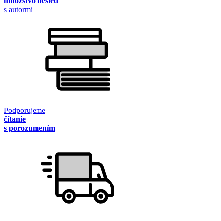
množstvo besied
s autormi
Podporujeme
čítanie
s porozumením