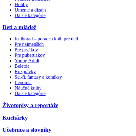
Hobby
Umenie a dizajn
Ďalšie kategórie
Deti a mládež
Knihorad – poradca kníh pre deti
Pre najmenších
Pre prvákov
Pre pubertiakov
Young Adult
Beletria
Rozprávky
Sci-fi, fantasy a komiksy
Leporelá
Náučné knihy
Ďalšie kategórie
Životopisy a reportáže
Kuchárky
Učebnice a slovníky