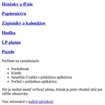
Hrnčeky a fľaše
Papiernictvo
Zápisníky a kalendáre
Hudba
LP platne
Puzzle
Prečítate na zariadeniach:
Pocketbook
Kindle
Smartfón či tablet s príslušnou aplikáciou
Počítač s príslušnou aplikáciou
Nie je možné meniť veľkosť písma, formát je preto vhodný skôr pre
väčšie obrazovky.
Viac informácií v
našich návodoch