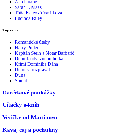
Ana Huang
Sarah J. Maas
Táňa Keleová Vasilková
Lucinda Riley
Top série
Romantické úteky
Harry Potter
Kapitán Stein a Notár Barbarič
Denník odvážneho bojka
Krimi Dominika Dána
Učím sa rozprávať
Duna
Smradi
Darčekové poukážky
Čítačky e-kníh
Vecičky od Martinusu
Káva, čaj a pochutiny