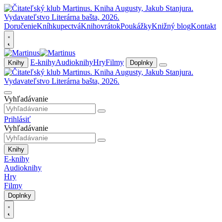
Doručenie
Kníhkupectvá
Knihovrátok
Poukážky
Knižný blog
Kontakt
E-knihy
Audioknihy
Hry
Filmy
Knihy
Doplnky
Vyhľadávanie
Prihlásiť
Vyhľadávanie
Knihy
E-knihy
Audioknihy
Hry
Filmy
Doplnky