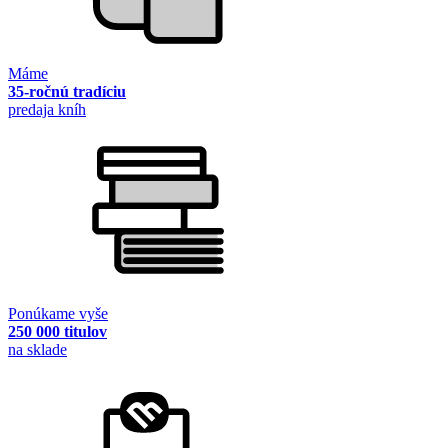
Máme
35-ročnú tradíciu
predaja kníh
Ponúkame vyše
250 000 titulov
na sklade