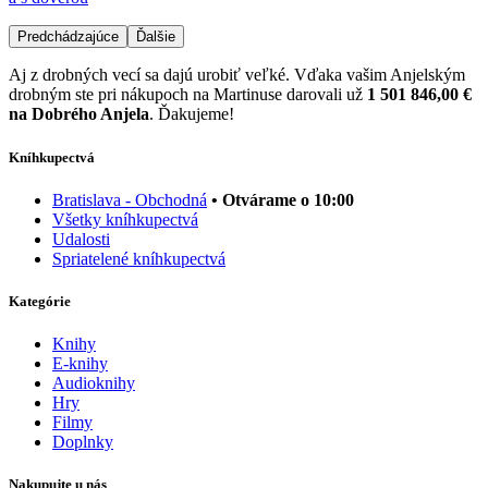
Predchádzajúce
Ďalšie
Aj z drobných vecí sa dajú urobiť veľké. Vďaka vašim Anjelským
drobným ste pri nákupoch na Martinuse darovali už
1 501 846,00 €
na Dobrého Anjela
. Ďakujeme!
Kníhkupectvá
Bratislava - Obchodná
• Otvárame o 10:00
Všetky kníhkupectvá
Udalosti
Spriatelené kníhkupectvá
Kategórie
Knihy
E-knihy
Audioknihy
Hry
Filmy
Doplnky
Nakupujte u nás