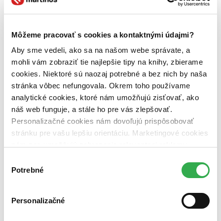
Vydavateľstvo
Franesa (1 titul)
Franesa
1
Môžeme pracovať s cookies a kontaktnými údajmi?
Väzba
Aby sme vedeli, ako sa na našom webe správate, a
brožovaná väzba (1 titul)
brožovaná väzba
1
mohli vám zobraziť tie najlepšie tipy na knihy, zbierame
Zúžiť výber
cookies. Niektoré sú naozaj potrebné a bez nich by naša
stránka vôbec nefungovala. Okrem toho používame
Zoradiť
analytické cookies, ktoré nám umožňujú zisťovať, ako
náš web funguje, a stále ho pre vás zlepšovať.
Personalizačné cookies nám dovoľujú prispôsobovať
stránku pre vašu lepšiu orientáciu. Marketingové cookies
Bestsellery
nám zas umožňujú zobrazenie relevantnej reklamy.
Top hodnotené
Niektoré údaje zdieľame aj s tretími stranami. Veľmi by
Novinky
Výber
Najdrahšie
nám pomohlo, keby sme mohli používať všetky tieto
Potrebné
súhlasu
Najlacnejšie
cookies. Ďakujeme!
Najvyššia zľava
Personalizačné
Použité filtre
Zrušiť filtre