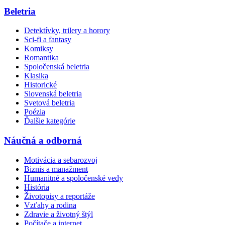
Beletria
Detektívky, trilery a horory
Sci-fi a fantasy
Komiksy
Romantika
Spoločenská beletria
Klasika
Historické
Slovenská beletria
Svetová beletria
Poézia
Ďalšie kategórie
Náučná a odborná
Motivácia a sebarozvoj
Biznis a manažment
Humanitné a spoločenské vedy
História
Životopisy a reportáže
Vzťahy a rodina
Zdravie a životný štýl
Počítače a internet