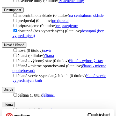
zľavnené tituly (0 titulov)
zľavnené tituly
Dostupnosť
na centrálnom sklade (0 titulov)
na centrálnom sklade
predpredaj (0 titulov)
predpredaj
pripravujeme (0 titulov)
pripravujeme
dostupná (bez vypredaných) (0 titulov)
dostupná (bez
vypredaných)
Nové / čítané
nová (0 titulov)
nová
čítaná (0 titulov)
čítaná
čítaná - výborný stav (0 titulov)
čítaná - výborný stav
čítaná - mierne opotrebovaná (0 titulov)
čítaná - mierne
opotrebovaná
čítané verzie vypredaných kníh (0 titulov)
čítané verzie
vypredaných kníh
Jazyk
čeština (1 titul)
čeština
1
Téma
karma (1 titul)
karma
1
spiritualita (1 titul)
spiritualita
1