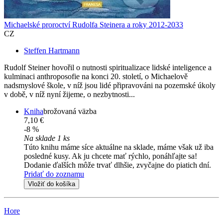
Michaelské proroctví Rudolfa Steinera a roky 2012-2033
CZ
Steffen Hartmann
Rudolf Steiner hovořil o nutnosti spiritualizace lidské inteligence a
kulminaci anthroposofie na konci 20. století, o Michaelově
nadsmyslové škole, v níž jsou lidé připravováni na pozemské úkoly
v době, v níž nyní žijeme, o nezbytnosti...
Kniha
brožovaná väzba
7,10 €
-8 %
Na sklade 1 ks
Túto knihu máme síce aktuálne na sklade, máme však už iba
posledné kusy. Ak ju chcete mať rýchlo, ponáhľajte sa!
Dodanie ďalších môže trvať dlhšie, zvyčajne do piatich dní.
Pridať do zoznamu
Vložiť do košíka
Hore