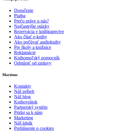
Doručenie
Platba
Prečo práve u nás?
Najčastejšie otázky
Rezervácia v kníhkupectve
Ako čítať e-knihy
Ako počúvať audioknihy
Pre školy a knižnice
Reklamácie
Knihomoľský pomocník
Odstúpiť od zmluvy
Martinus
Kontakty
Náš príbeh
Náš blog
Knihovrátok
Partnerský systém
Pridaj sa k nám
Marketing
Náš labák
Prehlásenie o cookies