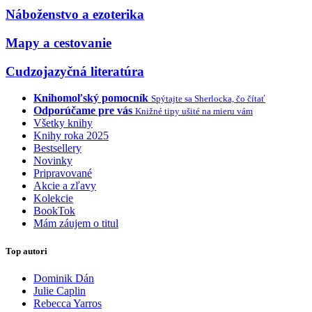
Náboženstvo a ezoterika
Mapy a cestovanie
Cudzojazyčná literatúra
Knihomoľský pomocník
Spýtajte sa Sherlocka, čo čítať
Odporúčame pre vás
Knižné tipy ušité na mieru vám
Všetky knihy
Knihy roka 2025
Bestsellery
Novinky
Pripravované
Akcie a zľavy
Kolekcie
BookTok
Mám záujem o titul
Top autori
Dominik Dán
Julie Caplin
Rebecca Yarros