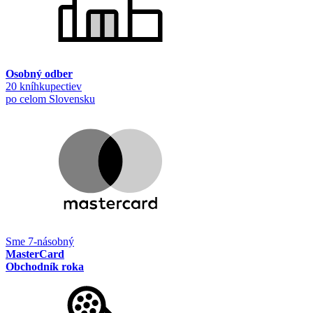
Osobný odber
20 kníhkupectiev
po celom Slovensku
Sme 7-násobný
MasterCard
Obchodník roka