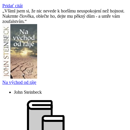
Pridať citát
Všiml jsem si, že nic nevede k horšímu neuspokojení než hojnost.
Nakrmte člověka, oblečte ho, dejte mu pěkný dům - a umře vám
zoufalstvím.
Na východ od ráje
John Steinbeck