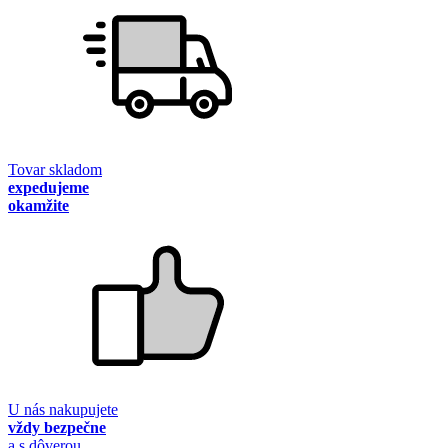
Tovar skladom
expedujeme
okamžite
U nás nakupujete
vždy bezpečne
a s dôverou