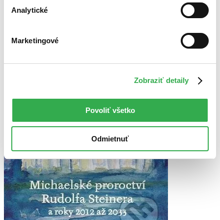
Na tému spiritualita
dostupné
Analytické
Marketingové
Zobraziť detaily
Povoliť všetko
Odmietnuť