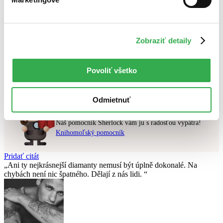
Najlacnejšie
Najvyššia zľava
Zobraziť detaily
Použité filtre
Zrušiť filtre
čítané - mierne opotrebované
Vydavateľstvo Franesa
Nebol nájdený
žiadny titul
vyhovujúci zadaným podmienkam.
Povoliť všetko
Skúste prosím zmeniť vyhľadávaný výraz.
Odmietnuť
Chcete poradiť knihu?
Náš pomocník Sherlock vám ju s radosťou vypátra!
Knihomoľský pomocník
Pridať citát
Ani ty nejkrásnejší diamanty nemusí být úplně dokonalé. Na
chybách není nic špatného. Dělají z nás lidi.