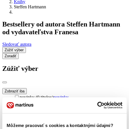
Knihy
Steffen Hartmann
Bestsellery od autora Steffen Hartmann
od vydavateľstva Franesa
Sledovať autora
Zúžiť výber
Zoradiť
Zúžiť výber
Zobraziť iba
novinky (0 titulov)
novinky
zľavnené tituly (0 titulov)
zľavnené tituly
Dostupnosť
na centrálnom sklade (0 titulov)
na centrálnom sklade
predpredaj (0 titulov)
predpredaj
Môžeme pracovať s cookies a kontaktnými údajmi?