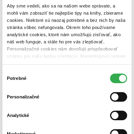
pripravujeme (0 titulov)
pripravujeme
Aby sme vedeli, ako sa na našom webe správate, a
dostupná (bez vypredaných) (0 titulov)
dostupná (bez
mohli vám zobraziť tie najlepšie tipy na knihy, zbierame
vypredaných)
cookies. Niektoré sú naozaj potrebné a bez nich by naša
Nové / čítané
stránka vôbec nefungovala. Okrem toho používame
nová (0 titulov)
nová
analytické cookies, ktoré nám umožňujú zisťovať, ako
čítaná (0 titulov)
čítaná
náš web funguje, a stále ho pre vás zlepšovať.
čítaná - výborný stav (0 titulov)
čítaná - výborný stav
čítaná - mierne opotrebovaná (0 titulov)
čítaná - mierne
Personalizačné cookies nám dovoľujú prispôsobovať
opotrebovaná
stránku pre vašu lepšiu orientáciu. Marketingové cookies
čítané verzie vypredaných kníh (0 titulov)
čítané verzie
nám zas umožňujú zobrazenie relevantnej reklamy.
vypredaných kníh
Niektoré údaje zdieľame aj s tretími stranami. Veľmi by
Výber
Zúžiť výber
nám pomohlo, keby sme mohli používať všetky tieto
Potrebné
súhlasu
cookies. Ďakujeme!
Zoradiť
Personalizačné
Analytické
Bestsellery
Top hodnotené
Novinky
Najdrahšie
Marketingové