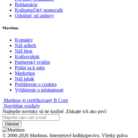
Reklamácie
Knihomoľský pomocník
Odstúpiť od zmluvy
Martinus
Kontakty
Náš príbeh
Náš blog
Knihovrátok
Partnerský systém
Pridaj sa k nám
Marketing
Náš labák
Prehlásenie o cookies
Vyhlásenie o prístupnosti
Martinus je certifikovaný B Corp
Nerobíme rozdiely
Najlepšie novinky sú tie knižné. Získajte ich ako prví:
Odoslať
© 2000-2026 Martinus. Internetové kníhkupectvo. Všetky práva