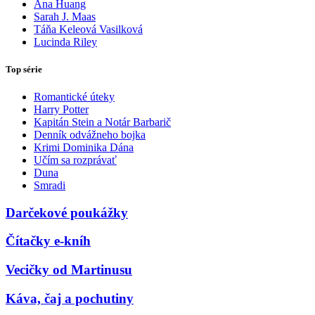
Ana Huang
Sarah J. Maas
Táňa Keleová Vasilková
Lucinda Riley
Top série
Romantické úteky
Harry Potter
Kapitán Stein a Notár Barbarič
Denník odvážneho bojka
Krimi Dominika Dána
Učím sa rozprávať
Duna
Smradi
Darčekové poukážky
Čítačky e-kníh
Vecičky od Martinusu
Káva, čaj a pochutiny