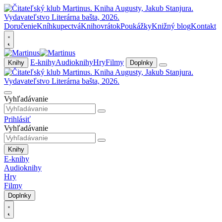
Doručenie
Kníhkupectvá
Knihovrátok
Poukážky
Knižný blog
Kontakt
E-knihy
Audioknihy
Hry
Filmy
Knihy
Doplnky
Vyhľadávanie
Prihlásiť
Vyhľadávanie
Knihy
E-knihy
Audioknihy
Hry
Filmy
Doplnky