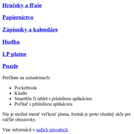
Hrnčeky a fľaše
Papiernictvo
Zápisníky a kalendáre
Hudba
LP platne
Puzzle
Prečítate na zariadeniach:
Pocketbook
Kindle
Smartfón či tablet s príslušnou aplikáciou
Počítač s príslušnou aplikáciou
Nie je možné meniť veľkosť písma, formát je preto vhodný skôr pre
väčšie obrazovky.
Viac informácií v
našich návodoch