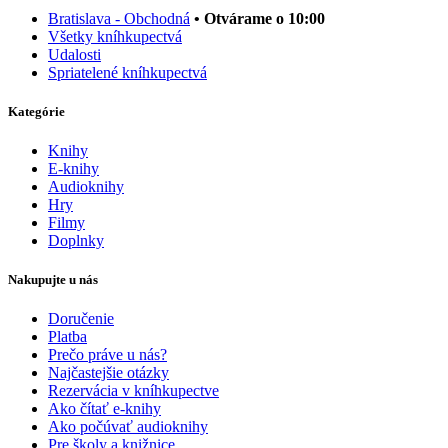
Bratislava - Obchodná
• Otvárame o 10:00
Všetky kníhkupectvá
Udalosti
Spriatelené kníhkupectvá
Kategórie
Knihy
E-knihy
Audioknihy
Hry
Filmy
Doplnky
Nakupujte u nás
Doručenie
Platba
Prečo práve u nás?
Najčastejšie otázky
Rezervácia v kníhkupectve
Ako čítať e-knihy
Ako počúvať audioknihy
Pre školy a knižnice