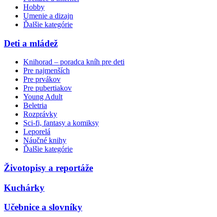
Hobby
Umenie a dizajn
Ďalšie kategórie
Deti a mládež
Knihorad – poradca kníh pre deti
Pre najmenších
Pre prvákov
Pre pubertiakov
Young Adult
Beletria
Rozprávky
Sci-fi, fantasy a komiksy
Leporelá
Náučné knihy
Ďalšie kategórie
Životopisy a reportáže
Kuchárky
Učebnice a slovníky