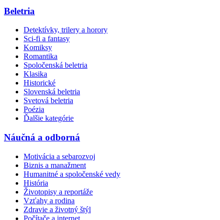
Beletria
Detektívky, trilery a horory
Sci-fi a fantasy
Komiksy
Romantika
Spoločenská beletria
Klasika
Historické
Slovenská beletria
Svetová beletria
Poézia
Ďalšie kategórie
Náučná a odborná
Motivácia a sebarozvoj
Biznis a manažment
Humanitné a spoločenské vedy
História
Životopisy a reportáže
Vzťahy a rodina
Zdravie a životný štýl
Počítače a internet