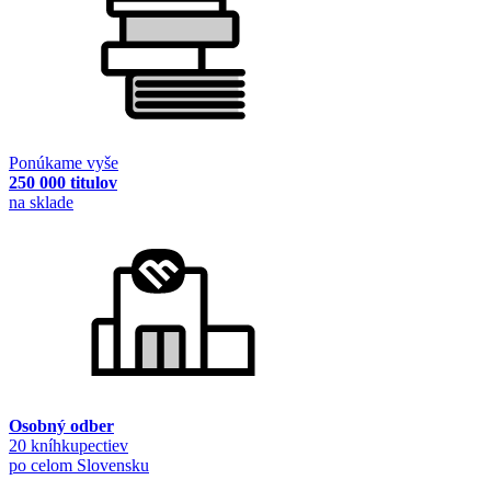
Ponúkame vyše
250 000 titulov
na sklade
Osobný odber
20 kníhkupectiev
po celom Slovensku