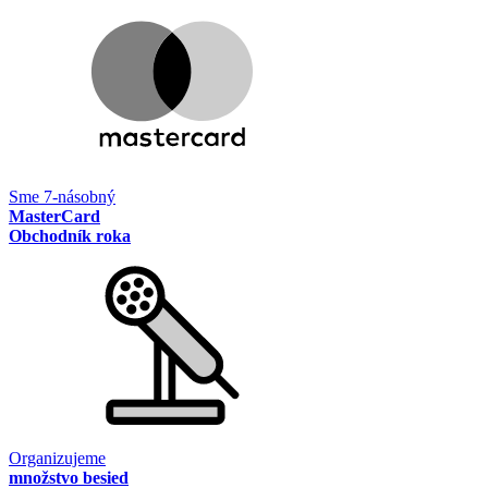
Sme 7-násobný
MasterCard
Obchodník roka
Organizujeme
množstvo besied