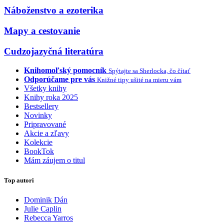
Náboženstvo a ezoterika
Mapy a cestovanie
Cudzojazyčná literatúra
Knihomoľský pomocník
Spýtajte sa Sherlocka, čo čítať
Odporúčame pre vás
Knižné tipy ušité na mieru vám
Všetky knihy
Knihy roka 2025
Bestsellery
Novinky
Pripravované
Akcie a zľavy
Kolekcie
BookTok
Mám záujem o titul
Top autori
Dominik Dán
Julie Caplin
Rebecca Yarros