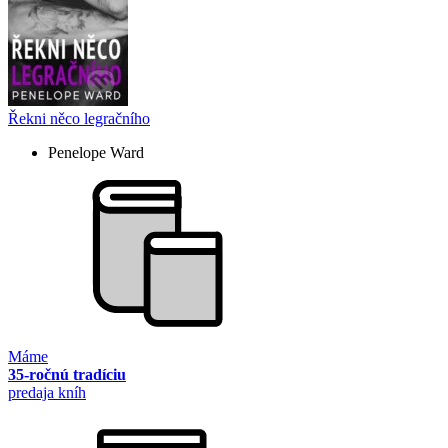
Řekni něco legračního
Penelope Ward
Máme
35-ročnú tradíciu
predaja kníh