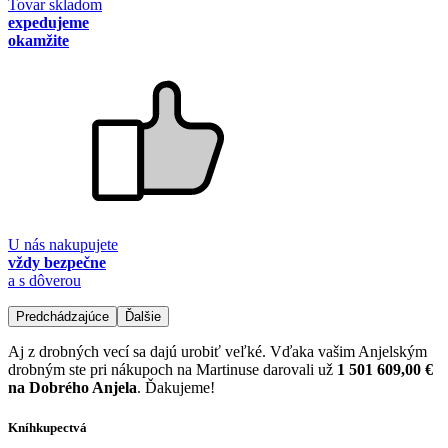
Tovar skladom
expedujeme
okamžite
U nás nakupujete
vždy bezpečne
a s dôverou
Predchádzajúce
Ďalšie
Aj z drobných vecí sa dajú urobiť veľké. Vďaka vašim Anjelským
drobným ste pri nákupoch na Martinuse darovali už
1 501 609,00 €
na Dobrého Anjela
. Ďakujeme!
Kníhkupectvá