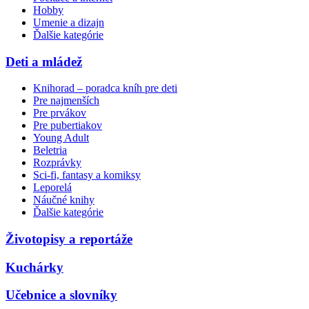
Hobby
Umenie a dizajn
Ďalšie kategórie
Deti a mládež
Knihorad – poradca kníh pre deti
Pre najmenších
Pre prvákov
Pre pubertiakov
Young Adult
Beletria
Rozprávky
Sci-fi, fantasy a komiksy
Leporelá
Náučné knihy
Ďalšie kategórie
Životopisy a reportáže
Kuchárky
Učebnice a slovníky