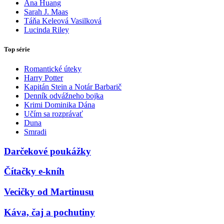
Ana Huang
Sarah J. Maas
Táňa Keleová Vasilková
Lucinda Riley
Top série
Romantické úteky
Harry Potter
Kapitán Stein a Notár Barbarič
Denník odvážneho bojka
Krimi Dominika Dána
Učím sa rozprávať
Duna
Smradi
Darčekové poukážky
Čítačky e-kníh
Vecičky od Martinusu
Káva, čaj a pochutiny