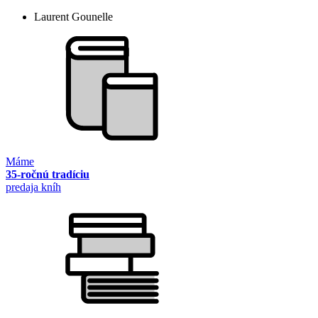
Laurent Gounelle
Máme
35-ročnú tradíciu
predaja kníh