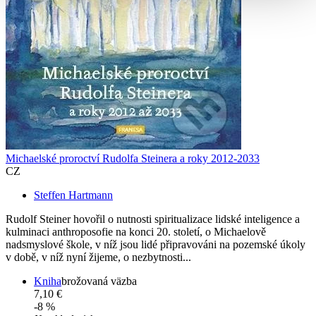
Michaelské proroctví Rudolfa Steinera a roky 2012-2033
CZ
Steffen Hartmann
Rudolf Steiner hovořil o nutnosti spiritualizace lidské inteligence a
kulminaci anthroposofie na konci 20. století, o Michaelově
nadsmyslové škole, v níž jsou lidé připravováni na pozemské úkoly
v době, v níž nyní žijeme, o nezbytnosti...
Kniha
brožovaná väzba
7,10 €
-8 %