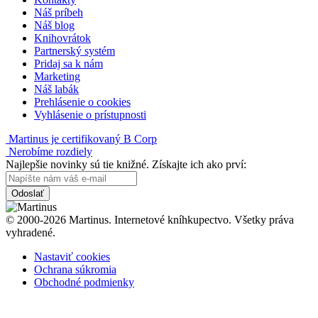
Náš príbeh
Náš blog
Knihovrátok
Partnerský systém
Pridaj sa k nám
Marketing
Náš labák
Prehlásenie o cookies
Vyhlásenie o prístupnosti
Martinus je certifikovaný B Corp
Nerobíme rozdiely
Najlepšie novinky sú tie knižné. Získajte ich ako prví:
Odoslať
© 2000-2026 Martinus. Internetové kníhkupectvo. Všetky práva
vyhradené.
Nastaviť cookies
Ochrana súkromia
Obchodné podmienky