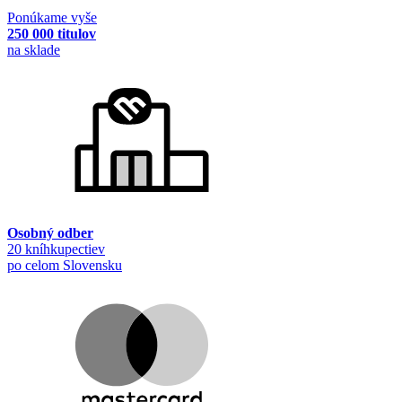
Ponúkame vyše
250 000 titulov
na sklade
Osobný odber
20 kníhkupectiev
po celom Slovensku