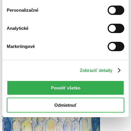
Bestsellery
Top hodnotené
Personalizačné
Novinky
Najdrahšie
Najlacnejšie
Analytické
Najvyššia zľava
Použité filtre
Marketingové
Zrušiť filtre
Autor Steffen Hartmann
Knihy
Zobraziť detaily
Povoliť všetko
Odmietnuť