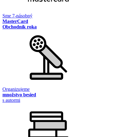
Sme 7-násobný
MasterCard
Obchodník roka
Organizujeme
množstvo besied
s autormi