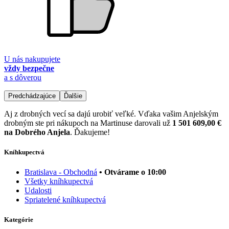
U nás nakupujete
vždy bezpečne
a s dôverou
Predchádzajúce
Ďalšie
Aj z drobných vecí sa dajú urobiť veľké. Vďaka vašim Anjelským
drobným ste pri nákupoch na Martinuse darovali už
1 501 609,00 €
na Dobrého Anjela
. Ďakujeme!
Kníhkupectvá
Bratislava - Obchodná
• Otvárame o 10:00
Všetky kníhkupectvá
Udalosti
Spriatelené kníhkupectvá
Kategórie