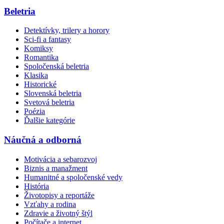
Beletria
Detektívky, trilery a horory
Sci-fi a fantasy
Komiksy
Romantika
Spoločenská beletria
Klasika
Historické
Slovenská beletria
Svetová beletria
Poézia
Ďalšie kategórie
Náučná a odborná
Motivácia a sebarozvoj
Biznis a manažment
Humanitné a spoločenské vedy
História
Životopisy a reportáže
Vzťahy a rodina
Zdravie a životný štýl
Počítače a internet