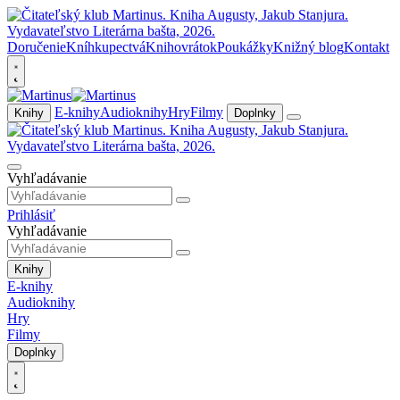
Doručenie
Kníhkupectvá
Knihovrátok
Poukážky
Knižný blog
Kontakt
E-knihy
Audioknihy
Hry
Filmy
Knihy
Doplnky
Vyhľadávanie
Prihlásiť
Vyhľadávanie
Knihy
E-knihy
Audioknihy
Hry
Filmy
Doplnky