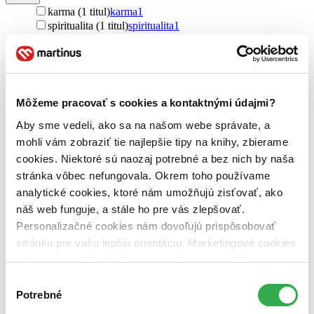
karma (1 titul)
karma
1
spiritualita (1 titul)
spiritualita
1
Pôvod
zahraničný (1 titul)
zahraničný
1
Nemecko (1 titul)
Nemecko
1
Môžeme pracovať s cookies a kontaktnými údajmi?
Autor
Steffen Hartmann (1 titul)
Steffen Hartmann
1
Aby sme vedeli, ako sa na našom webe správate, a
mohli vám zobraziť tie najlepšie tipy na knihy, zbierame
Vydavateľstvo
cookies. Niektoré sú naozaj potrebné a bez nich by naša
Franesa (1 titul)
Franesa
1
stránka vôbec nefungovala. Okrem toho používame
Väzba
analytické cookies, ktoré nám umožňujú zisťovať, ako
brožovaná väzba (1 titul)
brožovaná väzba
1
náš web funguje, a stále ho pre vás zlepšovať.
Zúžiť výber
Personalizačné cookies nám dovoľujú prispôsobovať
stránku pre vašu lepšiu orientáciu. Marketingové cookies
Zoradiť
nám zas umožňujú zobrazenie relevantnej reklamy.
Niektoré údaje zdieľame aj s tretími stranami. Veľmi by
Výber
nám pomohlo, keby sme mohli používať všetky tieto
Potrebné
súhlasu
cookies. Ďakujeme!