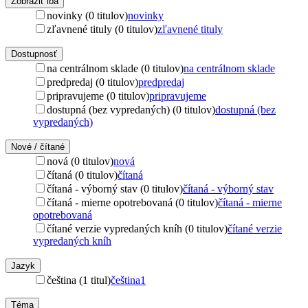
Zobraziť iba
novinky (0 titulov)
novinky
zľavnené tituly (0 titulov)
zľavnené tituly
Dostupnosť
na centrálnom sklade (0 titulov)
na centrálnom sklade
predpredaj (0 titulov)
predpredaj
pripravujeme (0 titulov)
pripravujeme
dostupná (bez vypredaných) (0 titulov)
dostupná (bez
vypredaných)
Nové / čítané
nová (0 titulov)
nová
čítaná (0 titulov)
čítaná
čítaná - výborný stav (0 titulov)
čítaná - výborný stav
čítaná - mierne opotrebovaná (0 titulov)
čítaná - mierne
opotrebovaná
čítané verzie vypredaných kníh (0 titulov)
čítané verzie
vypredaných kníh
Jazyk
čeština (1 titul)
čeština
1
Téma