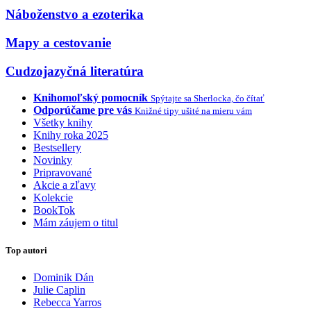
Náboženstvo a ezoterika
Mapy a cestovanie
Cudzojazyčná literatúra
Knihomoľský pomocník
Spýtajte sa Sherlocka, čo čítať
Odporúčame pre vás
Knižné tipy ušité na mieru vám
Všetky knihy
Knihy roka 2025
Bestsellery
Novinky
Pripravované
Akcie a zľavy
Kolekcie
BookTok
Mám záujem o titul
Top autori
Dominik Dán
Julie Caplin
Rebecca Yarros