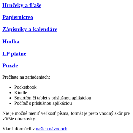
Hrnčeky a fľaše
Papiernictvo
Zápisníky a kalendáre
Hudba
LP platne
Puzzle
Prečítate na zariadeniach:
Pocketbook
Kindle
Smartfón či tablet s príslušnou aplikáciou
Počítač s príslušnou aplikáciou
Nie je možné meniť veľkosť písma, formát je preto vhodný skôr pre
väčšie obrazovky.
Viac informácií v
našich návodoch