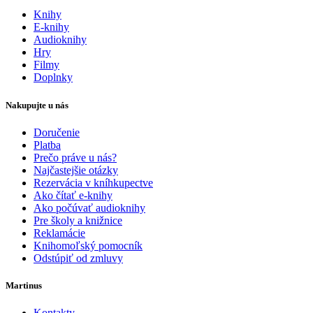
Knihy
E-knihy
Audioknihy
Hry
Filmy
Doplnky
Nakupujte u nás
Doručenie
Platba
Prečo práve u nás?
Najčastejšie otázky
Rezervácia v kníhkupectve
Ako čítať e-knihy
Ako počúvať audioknihy
Pre školy a knižnice
Reklamácie
Knihomoľský pomocník
Odstúpiť od zmluvy
Martinus
Kontakty