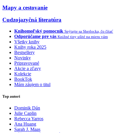
Mapy a cestovanie
Cudzojazyčná literatúra
Knihomoľský pomocník
Spýtajte sa Sherlocka, čo čítať
Odporúčame pre vás
Knižné tipy ušité na mieru vám
Všetky knihy
Knihy roka 2025
Bestsellery
Novinky
Pripravované
Akcie a zľavy
Kolekcie
BookTok
Mám záujem o titul
Top autori
Dominik Dán
Julie Caplin
Rebecca Yarros
Ana Huang
Sarah J. Maas