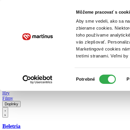
Doručenie
Kníhkupectvá
Knihovrátok
Poukážky
Knižný blog
Kontakt
Môžeme pracovať s cooki
Aby sme vedeli, ako sa na 
zbierame cookies. Niektor
E-knihy
Audioknihy
Hry
Filmy
Knihy
Doplnky
toho používame analytické
vás zlepšovať. Personaliz
Vyhľadávanie
Marketingové cookies nám 
tretími stranami. Veľmi b
Prihlásiť
Vyhľadávanie
Výber
Knihy
Potrebné
P
súhlasu
E-knihy
Audioknihy
Hry
Filmy
Doplnky
Beletria