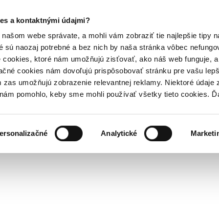
es a kontaktnými údajmi?
našom webe správate, a mohli vám zobraziť tie najlepšie tipy n
é sú naozaj potrebné a bez nich by naša stránka vôbec nefung
 cookies, ktoré nám umožňujú zisťovať, ako náš web funguje, a 
ačné cookies nám dovoľujú prispôsobovať stránku pre vašu lepši
zas umožňujú zobrazenie relevantnej reklamy. Niektoré údaje z
y nám pomohlo, keby sme mohli používať všetky tieto cookies. 
ersonalizačné
Analytické
Marketi