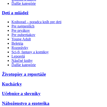
Ďalšie kategórie
Deti a mládež
Knihorad – poradca kníh pre deti
Pre najmenších
Pre prvákov
Pre pubertiakov
Young Adult
Beletria
Rozprávky
Sci-fi, fantasy a komiksy
Leporelá
Náučné knihy
Ďalšie kategórie
Životopisy a reportáže
Kuchárky
Učebnice a slovníky
Náboženstvo a ezoterika