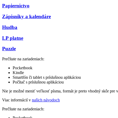
Papiernictvo
Zápisníky a kalendáre
Hudba
LP platne
Puzzle
Prečítate na zariadeniach:
Pocketbook
Kindle
Smartfón či tablet s príslušnou aplikáciou
Počítač s príslušnou aplikáciou
Nie je možné meniť veľkosť písma, formát je preto vhodný skôr pre 
Viac informácií v
našich návodoch
Prečítate na zariadeniach:
Pocketbook