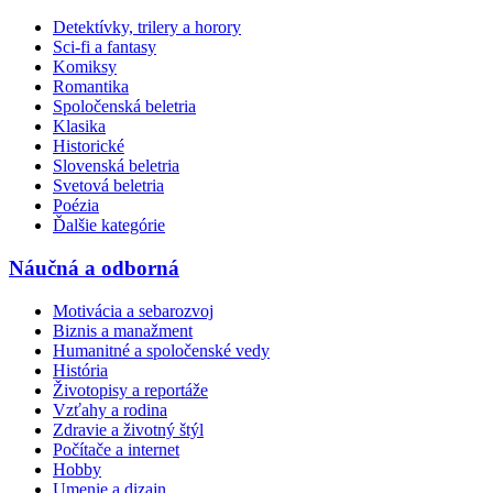
Detektívky, trilery a horory
Sci-fi a fantasy
Komiksy
Romantika
Spoločenská beletria
Klasika
Historické
Slovenská beletria
Svetová beletria
Poézia
Ďalšie kategórie
Náučná a odborná
Motivácia a sebarozvoj
Biznis a manažment
Humanitné a spoločenské vedy
História
Životopisy a reportáže
Vzťahy a rodina
Zdravie a životný štýl
Počítače a internet
Hobby
Umenie a dizajn