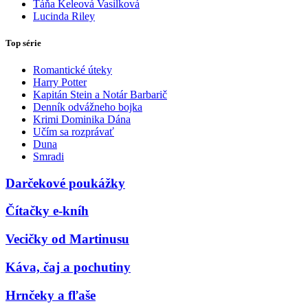
Táňa Keleová Vasilková
Lucinda Riley
Top série
Romantické úteky
Harry Potter
Kapitán Stein a Notár Barbarič
Denník odvážneho bojka
Krimi Dominika Dána
Učím sa rozprávať
Duna
Smradi
Darčekové poukážky
Čítačky e-kníh
Vecičky od Martinusu
Káva, čaj a pochutiny
Hrnčeky a fľaše