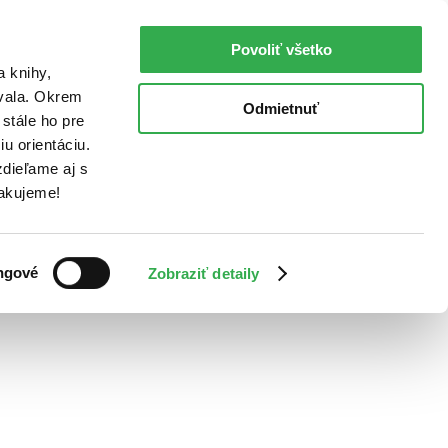
Povoliť všetko
a knihy,
ovala. Okrem
Odmietnuť
stále ho pre
u orientáciu.
dieľame aj s
Ďakujeme!
ngové
Zobraziť detaily