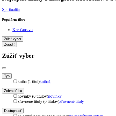
Spiritualita
Populárne filtre
Kresťanstvo
Zúžiť výber
Zoradiť
Zúžiť výber
Typ
kniha (1 titul)
kniha
1
Zobraziť iba
novinky (0 titulov)
novinky
zľavnené tituly (0 titulov)
zľavnené tituly
Dostupnosť