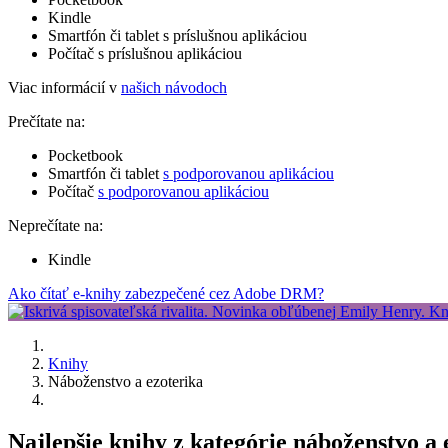
Kindle
Smartfón či tablet s príslušnou aplikáciou
Počítač s príslušnou aplikáciou
Viac informácií v
našich návodoch
Prečítate na:
Pocketbook
Smartfón či tablet
s podporovanou aplikáciou
Počítač
s podporovanou aplikáciou
Neprečítate na:
Kindle
Ako čítať e-knihy zabezpečené cez Adobe DRM?
Knihy
Náboženstvo a ezoterika
Najlepšie knihy z kategórie náboženstvo a