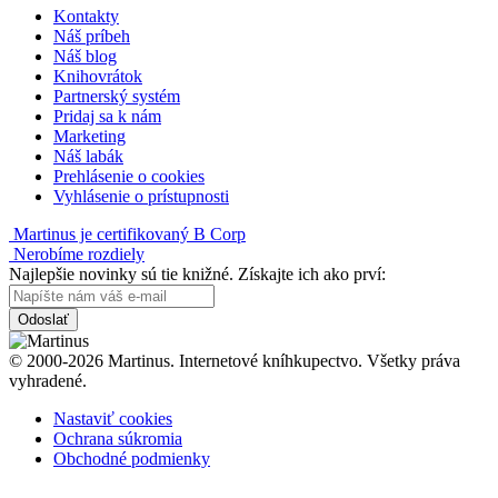
Kontakty
Náš príbeh
Náš blog
Knihovrátok
Partnerský systém
Pridaj sa k nám
Marketing
Náš labák
Prehlásenie o cookies
Vyhlásenie o prístupnosti
Martinus je certifikovaný B Corp
Nerobíme rozdiely
Najlepšie novinky sú tie knižné. Získajte ich ako prví:
Odoslať
© 2000-2026 Martinus. Internetové kníhkupectvo. Všetky práva
vyhradené.
Nastaviť cookies
Ochrana súkromia
Obchodné podmienky