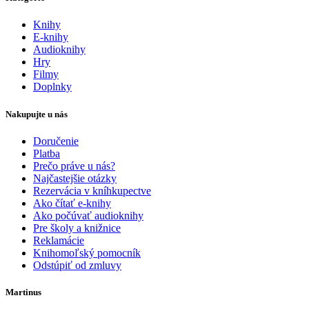
Knihy
E-knihy
Audioknihy
Hry
Filmy
Doplnky
Nakupujte u nás
Doručenie
Platba
Prečo práve u nás?
Najčastejšie otázky
Rezervácia v kníhkupectve
Ako čítať e-knihy
Ako počúvať audioknihy
Pre školy a knižnice
Reklamácie
Knihomoľský pomocník
Odstúpiť od zmluvy
Martinus