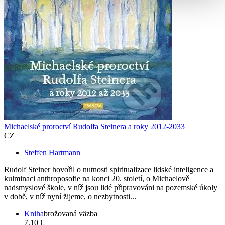
Michaelské proroctví Rudolfa Steinera a roky 2012-2033
CZ
Steffen Hartmann
Rudolf Steiner hovořil o nutnosti spiritualizace lidské inteligence a
kulminaci anthroposofie na konci 20. století, o Michaelově
nadsmyslové škole, v níž jsou lidé připravováni na pozemské úkoly
v době, v níž nyní žijeme, o nezbytnosti...
Kniha
brožovaná väzba
7,10 €