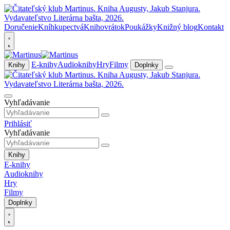
Doručenie
Kníhkupectvá
Knihovrátok
Poukážky
Knižný blog
Kontakt
E-knihy
Audioknihy
Hry
Filmy
Knihy
Doplnky
Vyhľadávanie
Prihlásiť
Vyhľadávanie
Knihy
E-knihy
Audioknihy
Hry
Filmy
Doplnky