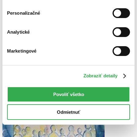
cookies. Ďakujeme!
Bestsellery
Personalizačné
Top hodnotené
Novinky
Najdrahšie
Analytické
Najlacnejšie
Najvyššia zľava
Marketingové
Použité filtre
Zrušiť filtre
Autor Steffen Hartmann
dostupné
Zobraziť detaily
Povoliť všetko
Odmietnuť