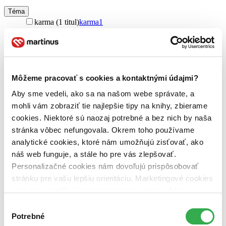
Téma
karma (1 titul)
karma
1
spiritualita (1 titul)
spiritualita
1
Pôvod
zahraničný (1 titul)
zahraničný
1
Nemecko (1 titul)
Nemecko
1
Môžeme pracovať s cookies a kontaktnými údajmi?
Autor
Aby sme vedeli, ako sa na našom webe správate, a
Steffen Hartmann (1 titul)
Steffen Hartmann
1
mohli vám zobraziť tie najlepšie tipy na knihy, zbierame
cookies. Niektoré sú naozaj potrebné a bez nich by naša
Vydavateľstvo
Franesa (1 titul)
Franesa
1
stránka vôbec nefungovala. Okrem toho používame
analytické cookies, ktoré nám umožňujú zisťovať, ako
Väzba
náš web funguje, a stále ho pre vás zlepšovať.
brožovaná väzba (1 titul)
brožovaná väzba
1
Personalizačné cookies nám dovoľujú prispôsobovať
Zúžiť výber
stránku pre vašu lepšiu orientáciu. Marketingové cookies
nám zas umožňujú zobrazenie relevantnej reklamy.
Zoradiť
Niektoré údaje zdieľame aj s tretími stranami. Veľmi by
Výber
nám pomohlo, keby sme mohli používať všetky tieto
Potrebné
súhlasu