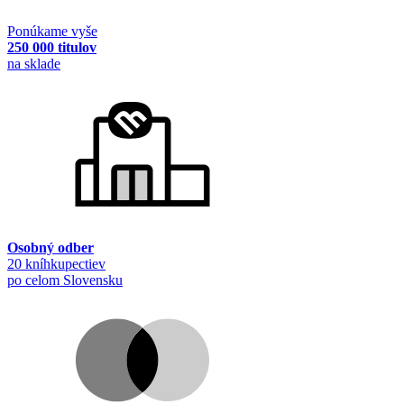
Ponúkame vyše
250 000 titulov
na sklade
Osobný odber
20 kníhkupectiev
po celom Slovensku