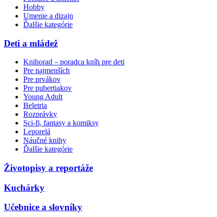
Hobby
Umenie a dizajn
Ďalšie kategórie
Deti a mládež
Knihorad – poradca kníh pre deti
Pre najmenších
Pre prvákov
Pre pubertiakov
Young Adult
Beletria
Rozprávky
Sci-fi, fantasy a komiksy
Leporelá
Náučné knihy
Ďalšie kategórie
Životopisy a reportáže
Kuchárky
Učebnice a slovníky