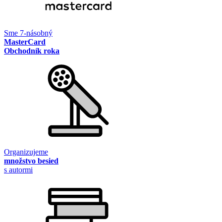
Sme 7-násobný
MasterCard
Obchodník roka
Organizujeme
množstvo besied
s autormi