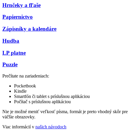
Hrnčeky a fľaše
Papiernictvo
Zápisníky a kalendáre
Hudba
LP platne
Puzzle
Prečítate na zariadeniach:
Pocketbook
Kindle
Smartfón či tablet s príslušnou aplikáciou
Počítač s príslušnou aplikáciou
Nie je možné meniť veľkosť písma, formát je preto vhodný skôr pre
väčšie obrazovky.
Viac informácií v
našich návodoch