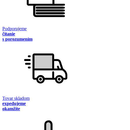
Podporujeme
čítanie
s porozumením
Tovar skladom
expedujeme
okamžite