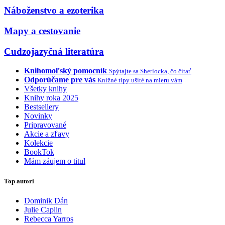
Náboženstvo a ezoterika
Mapy a cestovanie
Cudzojazyčná literatúra
Knihomoľský pomocník
Spýtajte sa Sherlocka, čo čítať
Odporúčame pre vás
Knižné tipy ušité na mieru vám
Všetky knihy
Knihy roka 2025
Bestsellery
Novinky
Pripravované
Akcie a zľavy
Kolekcie
BookTok
Mám záujem o titul
Top autori
Dominik Dán
Julie Caplin
Rebecca Yarros