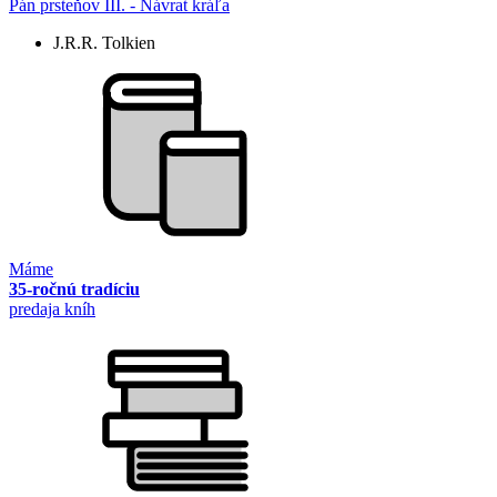
Pán prsteňov III. - Návrat kráľa
J.R.R. Tolkien
Máme
35-ročnú tradíciu
predaja kníh