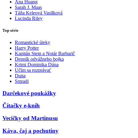
Ana Huang
Sarah J. Maas
Táňa Keleová Vasilková
Lucinda Riley
Top série
Romantické úteky
Harry Potter
Kapitán Stein a Notár Barbarič
Denník odvážneho bojka
Krimi Dominika Dána
Učím sa rozprávať
Duna
Smradi
Darčekové poukážky
Čítačky e-kníh
Vecičky od Martinusu
Káva, čaj a pochutiny