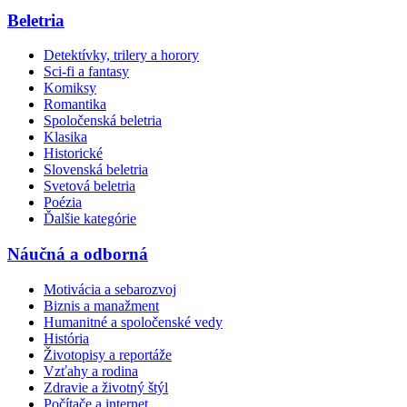
Beletria
Detektívky, trilery a horory
Sci-fi a fantasy
Komiksy
Romantika
Spoločenská beletria
Klasika
Historické
Slovenská beletria
Svetová beletria
Poézia
Ďalšie kategórie
Náučná a odborná
Motivácia a sebarozvoj
Biznis a manažment
Humanitné a spoločenské vedy
História
Životopisy a reportáže
Vzťahy a rodina
Zdravie a životný štýl
Počítače a internet