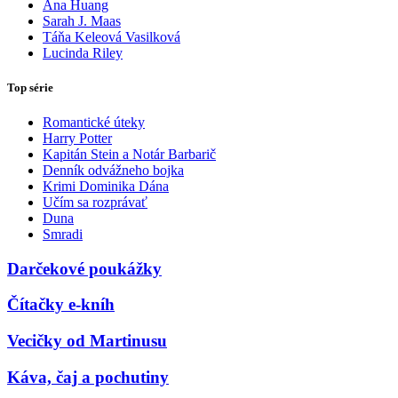
Ana Huang
Sarah J. Maas
Táňa Keleová Vasilková
Lucinda Riley
Top série
Romantické úteky
Harry Potter
Kapitán Stein a Notár Barbarič
Denník odvážneho bojka
Krimi Dominika Dána
Učím sa rozprávať
Duna
Smradi
Darčekové poukážky
Čítačky e-kníh
Vecičky od Martinusu
Káva, čaj a pochutiny