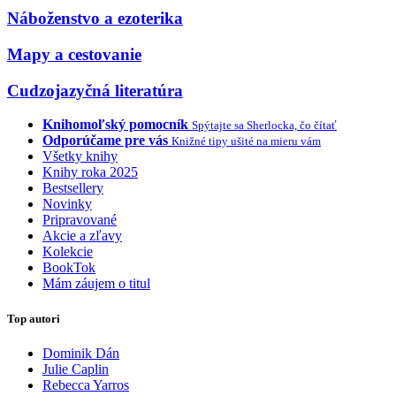
Náboženstvo a ezoterika
Mapy a cestovanie
Cudzojazyčná literatúra
Knihomoľský pomocník
Spýtajte sa Sherlocka, čo čítať
Odporúčame pre vás
Knižné tipy ušité na mieru vám
Všetky knihy
Knihy roka 2025
Bestsellery
Novinky
Pripravované
Akcie a zľavy
Kolekcie
BookTok
Mám záujem o titul
Top autori
Dominik Dán
Julie Caplin
Rebecca Yarros