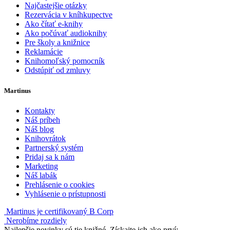
Najčastejšie otázky
Rezervácia v kníhkupectve
Ako čítať e-knihy
Ako počúvať audioknihy
Pre školy a knižnice
Reklamácie
Knihomoľský pomocník
Odstúpiť od zmluvy
Martinus
Kontakty
Náš príbeh
Náš blog
Knihovrátok
Partnerský systém
Pridaj sa k nám
Marketing
Náš labák
Prehlásenie o cookies
Vyhlásenie o prístupnosti
Martinus je certifikovaný B Corp
Nerobíme rozdiely
Najlepšie novinky sú tie knižné. Získajte ich ako prví: