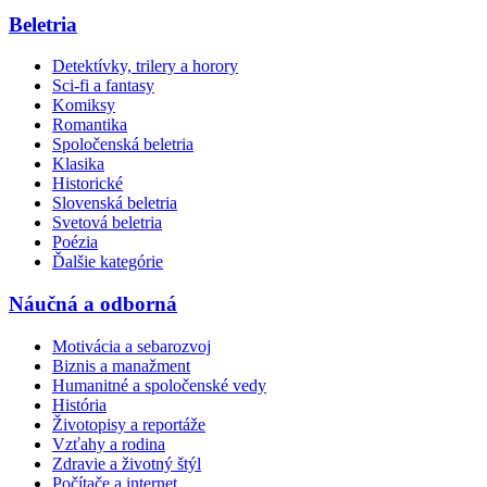
Beletria
Detektívky, trilery a horory
Sci-fi a fantasy
Komiksy
Romantika
Spoločenská beletria
Klasika
Historické
Slovenská beletria
Svetová beletria
Poézia
Ďalšie kategórie
Náučná a odborná
Motivácia a sebarozvoj
Biznis a manažment
Humanitné a spoločenské vedy
História
Životopisy a reportáže
Vzťahy a rodina
Zdravie a životný štýl
Počítače a internet