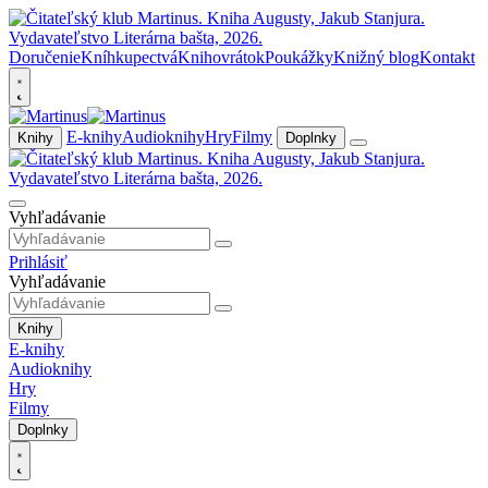
Doručenie
Kníhkupectvá
Knihovrátok
Poukážky
Knižný blog
Kontakt
E-knihy
Audioknihy
Hry
Filmy
Knihy
Doplnky
Vyhľadávanie
Prihlásiť
Vyhľadávanie
Knihy
E-knihy
Audioknihy
Hry
Filmy
Doplnky