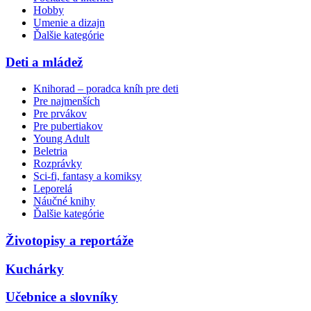
Hobby
Umenie a dizajn
Ďalšie kategórie
Deti a mládež
Knihorad – poradca kníh pre deti
Pre najmenších
Pre prvákov
Pre pubertiakov
Young Adult
Beletria
Rozprávky
Sci-fi, fantasy a komiksy
Leporelá
Náučné knihy
Ďalšie kategórie
Životopisy a reportáže
Kuchárky
Učebnice a slovníky