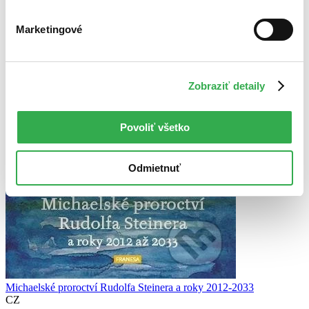
Marketingové
Zobraziť detaily
Povoliť všetko
Odmietnuť
Michaelské proroctví Rudolfa Steinera a roky 2012-2033
CZ