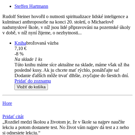
Steffen Hartmann
Rudolf Steiner hovořil o nutnosti spiritualizace lidské inteligence a
kulminaci anthroposofie na konci 20. století, o Michaelově
nadsmyslové škole, v níž jsou lidé připravováni na pozemské úkoly
v době, v níž nyní žijeme, o nezbytnosti...
Kniha
brožovaná väzba
7,10 €
-8 %
Na sklade 1 ks
Túto knihu máme síce aktuálne na sklade, máme však už iba
posledné kusy. Ak ju chcete mať rýchlo, ponáhľajte sa!
Dodanie ďalších môže trvať dlhšie, zvyčajne do šiestich dní.
Pridať do zoznamu
Vložiť do košíka
Hore
Pridať citát
Rozdiel medzi školou a životom je, že v škole sa najprv naučíte
lekciu a potom dostanete test. No život vám najprv dá test a z neho
si odnesiete lekciu.