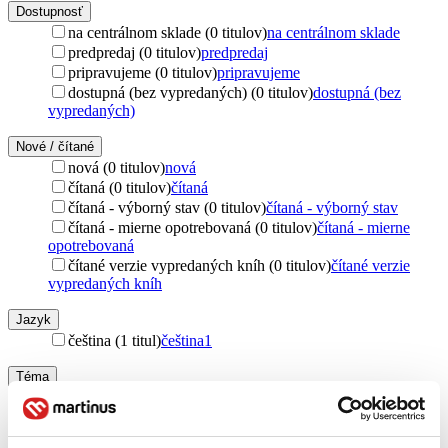
Dostupnosť
na centrálnom sklade (0 titulov)
na centrálnom sklade
predpredaj (0 titulov)
predpredaj
pripravujeme (0 titulov)
pripravujeme
dostupná (bez vypredaných) (0 titulov)
dostupná (bez
vypredaných)
Nové / čítané
nová (0 titulov)
nová
čítaná (0 titulov)
čítaná
čítaná - výborný stav (0 titulov)
čítaná - výborný stav
čítaná - mierne opotrebovaná (0 titulov)
čítaná - mierne
opotrebovaná
čítané verzie vypredaných kníh (0 titulov)
čítané verzie
vypredaných kníh
Jazyk
čeština (1 titul)
čeština
1
Téma
karma (1 titul)
karma
1
spiritualita (1 titul)
spiritualita
1