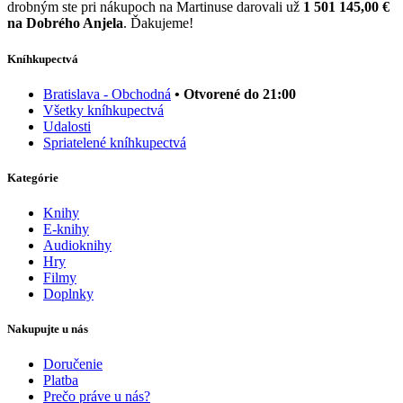
drobným ste pri nákupoch na Martinuse darovali už
1 501 145,00 €
na Dobrého Anjela
. Ďakujeme!
Kníhkupectvá
Bratislava - Obchodná
• Otvorené do 21:00
Všetky kníhkupectvá
Udalosti
Spriatelené kníhkupectvá
Kategórie
Knihy
E-knihy
Audioknihy
Hry
Filmy
Doplnky
Nakupujte u nás
Doručenie
Platba
Prečo práve u nás?