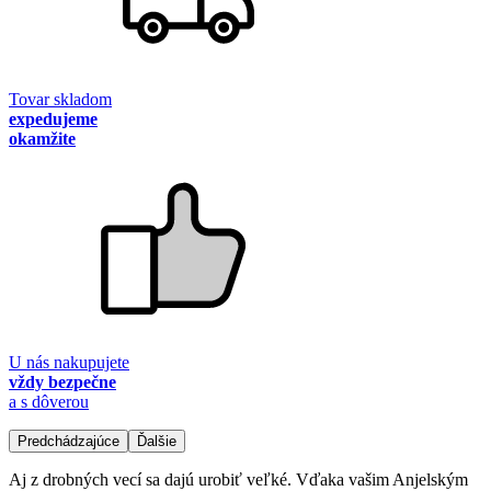
Tovar skladom
expedujeme
okamžite
U nás nakupujete
vždy bezpečne
a s dôverou
Predchádzajúce
Ďalšie
Aj z drobných vecí sa dajú urobiť veľké. Vďaka vašim Anjelským