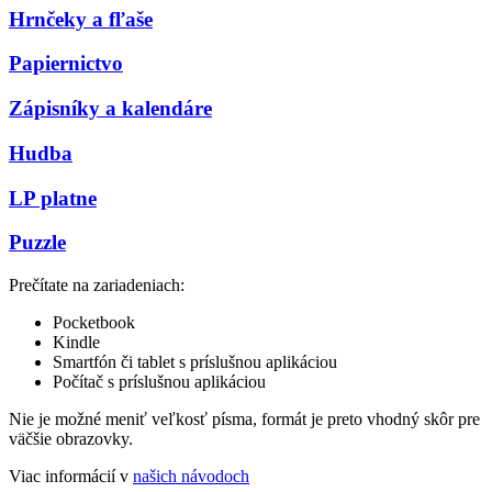
Hrnčeky a fľaše
Papiernictvo
Zápisníky a kalendáre
Hudba
LP platne
Puzzle
Prečítate na zariadeniach:
Pocketbook
Kindle
Smartfón či tablet s príslušnou aplikáciou
Počítač s príslušnou aplikáciou
Nie je možné meniť veľkosť písma, formát je preto vhodný skôr pre
väčšie obrazovky.
Viac informácií v
našich návodoch