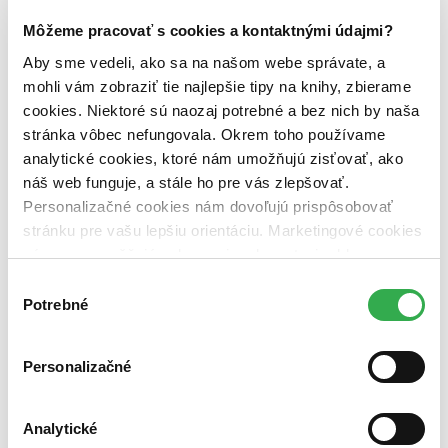
Vydavateľstvo
Franesa (1 titul)
Franesa
1
Môžeme pracovať s cookies a kontaktnými údajmi?
Aby sme vedeli, ako sa na našom webe správate, a
Väzba
brožovaná väzba (1 titul)
brožovaná väzba
1
mohli vám zobraziť tie najlepšie tipy na knihy, zbierame
cookies. Niektoré sú naozaj potrebné a bez nich by naša
Zúžiť výber
stránka vôbec nefungovala. Okrem toho používame
Zoradiť
analytické cookies, ktoré nám umožňujú zisťovať, ako
náš web funguje, a stále ho pre vás zlepšovať.
Personalizačné cookies nám dovoľujú prispôsobovať
stránku pre vašu lepšiu orientáciu. Marketingové cookies
nám zas umožňujú zobrazenie relevantnej reklamy.
Bestsellery
Top hodnotené
Niektoré údaje zdieľame aj s tretími stranami. Veľmi by
Výber
Novinky
nám pomohlo, keby sme mohli používať všetky tieto
Potrebné
súhlasu
Najdrahšie
cookies. Ďakujeme!
Najlacnejšie
Najvyššia zľava
Personalizačné
Analytické