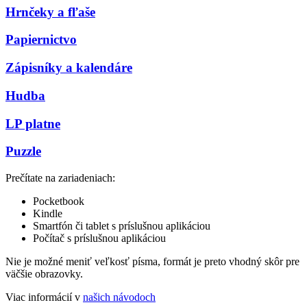
Hrnčeky a fľaše
Papiernictvo
Zápisníky a kalendáre
Hudba
LP platne
Puzzle
Prečítate na zariadeniach:
Pocketbook
Kindle
Smartfón či tablet s príslušnou aplikáciou
Počítač s príslušnou aplikáciou
Nie je možné meniť veľkosť písma, formát je preto vhodný skôr pre
väčšie obrazovky.
Viac informácií v
našich návodoch