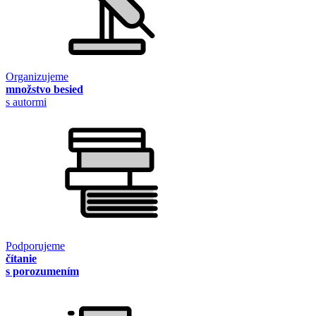
Organizujeme
množstvo besied
s autormi
Podporujeme
čítanie
s porozumením