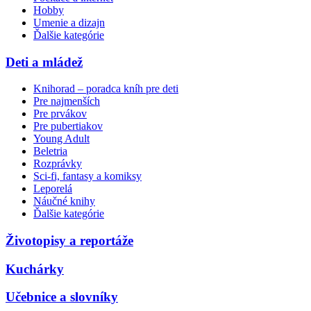
Hobby
Umenie a dizajn
Ďalšie kategórie
Deti a mládež
Knihorad – poradca kníh pre deti
Pre najmenších
Pre prvákov
Pre pubertiakov
Young Adult
Beletria
Rozprávky
Sci-fi, fantasy a komiksy
Leporelá
Náučné knihy
Ďalšie kategórie
Životopisy a reportáže
Kuchárky
Učebnice a slovníky