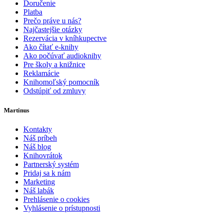
Doručenie
Platba
Prečo práve u nás?
Najčastejšie otázky
Rezervácia v kníhkupectve
Ako čítať e-knihy
Ako počúvať audioknihy
Pre školy a knižnice
Reklamácie
Knihomoľský pomocník
Odstúpiť od zmluvy
Martinus
Kontakty
Náš príbeh
Náš blog
Knihovrátok
Partnerský systém
Pridaj sa k nám
Marketing
Náš labák
Prehlásenie o cookies
Vyhlásenie o prístupnosti