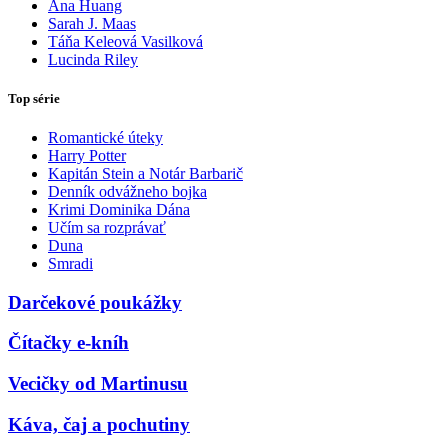
Ana Huang
Sarah J. Maas
Táňa Keleová Vasilková
Lucinda Riley
Top série
Romantické úteky
Harry Potter
Kapitán Stein a Notár Barbarič
Denník odvážneho bojka
Krimi Dominika Dána
Učím sa rozprávať
Duna
Smradi
Darčekové poukážky
Čítačky e-kníh
Vecičky od Martinusu
Káva, čaj a pochutiny