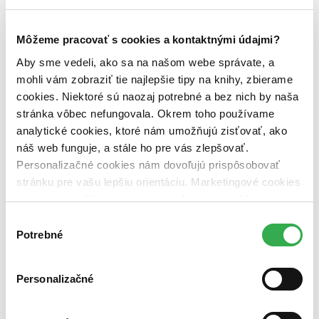
Vydavateľstvo
Franesa (1 titul)
Franesa
1
Môžeme pracovať s cookies a kontaktnými údajmi?
Väzba
brožovaná väzba (1 titul)
brožovaná väzba
1
Aby sme vedeli, ako sa na našom webe správate, a
mohli vám zobraziť tie najlepšie tipy na knihy, zbierame
Zúžiť výber
cookies. Niektoré sú naozaj potrebné a bez nich by naša
Zoradiť
stránka vôbec nefungovala. Okrem toho používame
analytické cookies, ktoré nám umožňujú zisťovať, ako
náš web funguje, a stále ho pre vás zlepšovať.
Personalizačné cookies nám dovoľujú prispôsobovať
stránku pre vašu lepšiu orientáciu. Marketingové cookies
Bestsellery
Top hodnotené
nám zas umožňujú zobrazenie relevantnej reklamy.
Novinky
Niektoré údaje zdieľame aj s tretími stranami. Veľmi by
Výber
Najdrahšie
nám pomohlo, keby sme mohli používať všetky tieto
Najlacnejšie
Potrebné
súhlasu
Najvyššia zľava
cookies. Ďakujeme!
Personalizačné