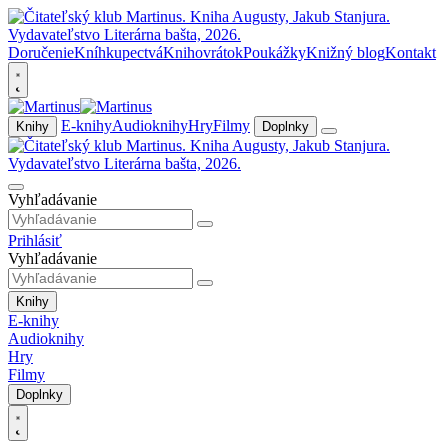
Doručenie
Kníhkupectvá
Knihovrátok
Poukážky
Knižný blog
Kontakt
E-knihy
Audioknihy
Hry
Filmy
Knihy
Doplnky
Vyhľadávanie
Prihlásiť
Vyhľadávanie
Knihy
E-knihy
Audioknihy
Hry
Filmy
Doplnky