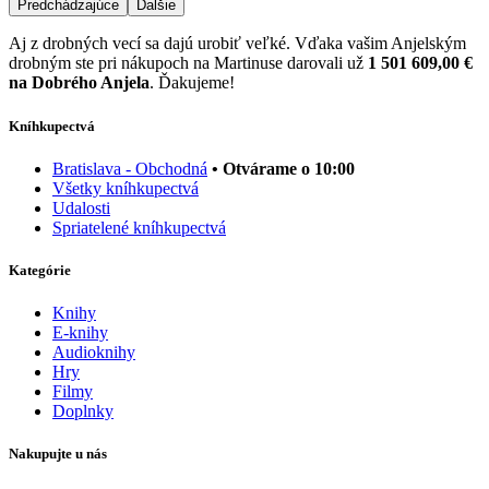
Predchádzajúce
Ďalšie
Aj z drobných vecí sa dajú urobiť veľké. Vďaka vašim Anjelským
drobným ste pri nákupoch na Martinuse darovali už
1 501 609,00 €
na Dobrého Anjela
. Ďakujeme!
Kníhkupectvá
Bratislava - Obchodná
• Otvárame o 10:00
Všetky kníhkupectvá
Udalosti
Spriatelené kníhkupectvá
Kategórie
Knihy
E-knihy
Audioknihy
Hry
Filmy
Doplnky
Nakupujte u nás