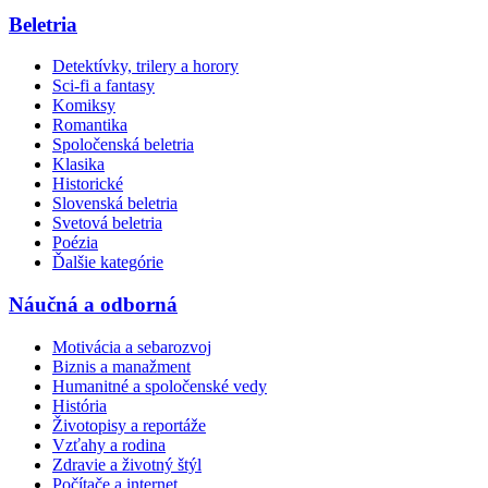
Beletria
Detektívky, trilery a horory
Sci-fi a fantasy
Komiksy
Romantika
Spoločenská beletria
Klasika
Historické
Slovenská beletria
Svetová beletria
Poézia
Ďalšie kategórie
Náučná a odborná
Motivácia a sebarozvoj
Biznis a manažment
Humanitné a spoločenské vedy
História
Životopisy a reportáže
Vzťahy a rodina
Zdravie a životný štýl
Počítače a internet