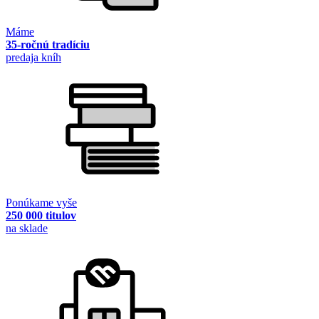
Máme
35-ročnú tradíciu
predaja kníh
Ponúkame vyše
250 000 titulov
na sklade