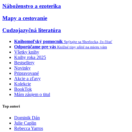
Náboženstvo a ezoterika
Mapy a cestovanie
Cudzojazyčná literatúra
Knihomoľský pomocník
Spýtajte sa Sherlocka, čo čítať
Odporúčame pre vás
Knižné tipy ušité na mieru vám
Všetky knihy
Knihy roka 2025
Bestsellery
Novinky
Pripravované
Akcie a zľavy
Kolekcie
BookTok
Mám záujem o titul
Top autori
Dominik Dán
Julie Caplin
Rebecca Yarros