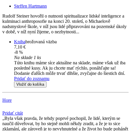
Steffen Hartmann
Rudolf Steiner hovořil o nutnosti spiritualizace lidské inteligence a
kulminaci anthroposofie na konci 20. století, o Michaelově
nadsmyslové škole, v níž jsou lidé připravováni na pozemské úkoly
v době, v níž nyní žijeme, o nezbytnosti...
Kniha
brožovaná väzba
7,10 €
-8 %
Na sklade 1 ks
Túto knihu máme síce aktuálne na sklade, máme však už iba
posledné kusy. Ak ju chcete mať rýchlo, ponáhľajte sa!
Dodanie ďalších môže trvať dlhšie, zvyčajne do šiestich dní.
Pridať do zoznamu
Vložiť do košíka
Hore
Pridať citát
Byla však pravda, že tehdy poprvé pochopil, že lidé, kterým se
naučil důveřovat, by ho stejně mohli někdy zradit, a že je to sice
zklamání, ale zároveň je to nevyhnutelné a že život ho bude pohánět