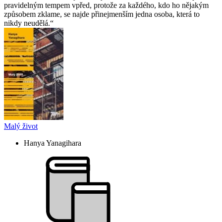
pravidelným tempem vpřed, protože za každého, kdo ho nějakým
způsobem zklame, se najde přinejmenším jedna osoba, která to
nikdy neudělá.
Malý život
Hanya Yanagihara