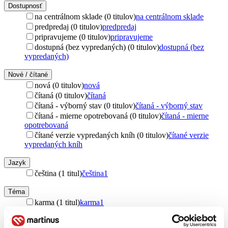
Dostupnosť
na centrálnom sklade (0 titulov)
na centrálnom sklade
predpredaj (0 titulov)
predpredaj
pripravujeme (0 titulov)
pripravujeme
dostupná (bez vypredaných) (0 titulov)
dostupná (bez
vypredaných)
Nové / čítané
nová (0 titulov)
nová
čítaná (0 titulov)
čítaná
čítaná - výborný stav (0 titulov)
čítaná - výborný stav
čítaná - mierne opotrebovaná (0 titulov)
čítaná - mierne
opotrebovaná
čítané verzie vypredaných kníh (0 titulov)
čítané verzie
vypredaných kníh
Jazyk
čeština (1 titul)
čeština
1
Téma
karma (1 titul)
karma
1
spiritualita (1 titul)
spiritualita
1