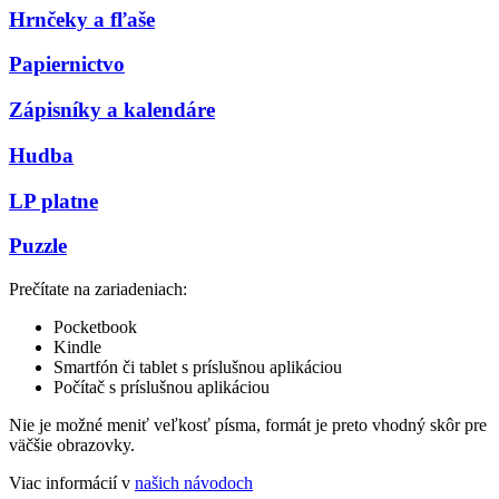
Hrnčeky a fľaše
Papiernictvo
Zápisníky a kalendáre
Hudba
LP platne
Puzzle
Prečítate na zariadeniach:
Pocketbook
Kindle
Smartfón či tablet s príslušnou aplikáciou
Počítač s príslušnou aplikáciou
Nie je možné meniť veľkosť písma, formát je preto vhodný skôr pre
väčšie obrazovky.
Viac informácií v
našich návodoch