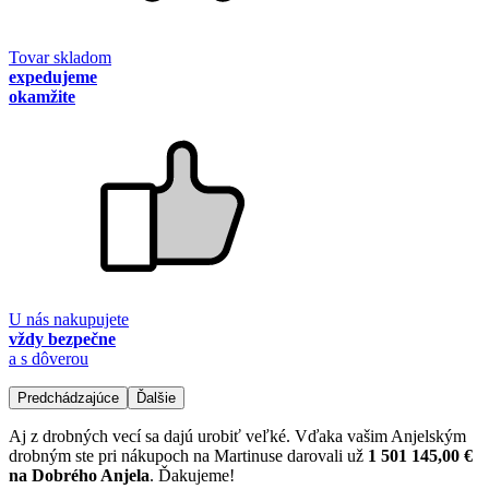
Tovar skladom
expedujeme
okamžite
U nás nakupujete
vždy bezpečne
a s dôverou
Predchádzajúce
Ďalšie
Aj z drobných vecí sa dajú urobiť veľké. Vďaka vašim Anjelským
drobným ste pri nákupoch na Martinuse darovali už
1 501 145,00 €
na Dobrého Anjela
. Ďakujeme!