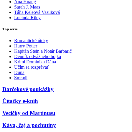
Ana Huang
Sarah J. Maas
Táňa Keleová Vasilková
Lucinda Riley
Top série
Romantické úteky
Harry Potter
Kapitán Stein a Notár Barbarič
Denník odvážneho bojka
Krimi Dominika Dána
Učím sa rozprávať
Duna
Smradi
Darčekové poukážky
Čítačky e-kníh
Vecičky od Martinusu
Káva, čaj a pochutiny