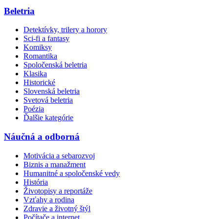
Beletria
Detektívky, trilery a horory
Sci-fi a fantasy
Komiksy
Romantika
Spoločenská beletria
Klasika
Historické
Slovenská beletria
Svetová beletria
Poézia
Ďalšie kategórie
Náučná a odborná
Motivácia a sebarozvoj
Biznis a manažment
Humanitné a spoločenské vedy
História
Životopisy a reportáže
Vzťahy a rodina
Zdravie a životný štýl
Počítače a internet