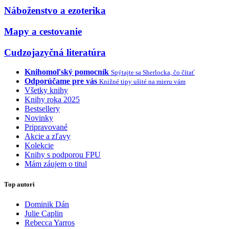
Náboženstvo a ezoterika
Mapy a cestovanie
Cudzojazyčná literatúra
Knihomoľský pomocník
Spýtajte sa Sherlocka, čo čítať
Odporúčame pre vás
Knižné tipy ušité na mieru vám
Všetky knihy
Knihy roka 2025
Bestsellery
Novinky
Pripravované
Akcie a zľavy
Kolekcie
Knihy s podporou FPU
Mám záujem o titul
Top autori
Dominik Dán
Julie Caplin
Rebecca Yarros