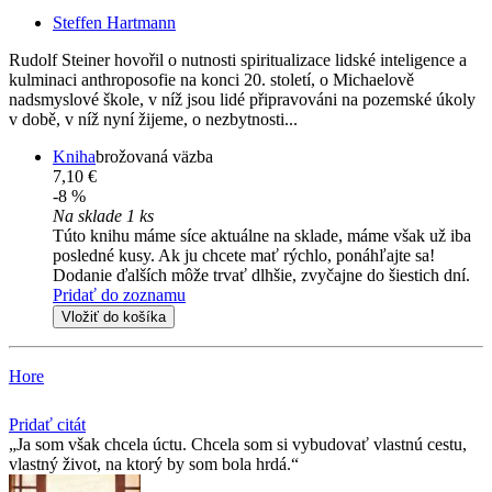
Steffen Hartmann
Rudolf Steiner hovořil o nutnosti spiritualizace lidské inteligence a
kulminaci anthroposofie na konci 20. století, o Michaelově
nadsmyslové škole, v níž jsou lidé připravováni na pozemské úkoly
v době, v níž nyní žijeme, o nezbytnosti...
Kniha
brožovaná väzba
7,10 €
-8 %
Na sklade 1 ks
Túto knihu máme síce aktuálne na sklade, máme však už iba
posledné kusy. Ak ju chcete mať rýchlo, ponáhľajte sa!
Dodanie ďalších môže trvať dlhšie, zvyčajne do šiestich dní.
Pridať do zoznamu
Vložiť do košíka
Hore
Pridať citát
Ja som však chcela úctu. Chcela som si vybudovať vlastnú cestu,
vlastný život, na ktorý by som bola hrdá.