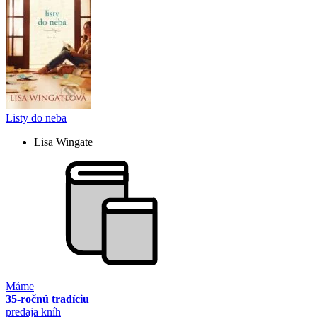
Listy do neba
Lisa Wingate
Máme
35-ročnú tradíciu
predaja kníh