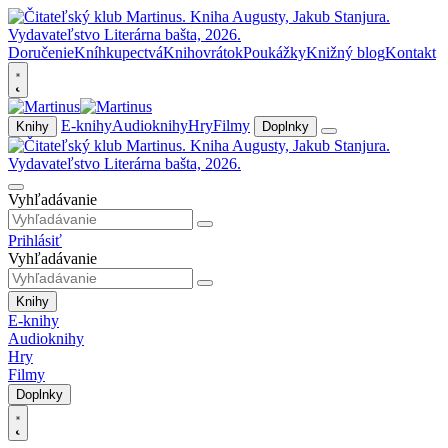
Doručenie
Kníhkupectvá
Knihovrátok
Poukážky
Knižný blog
Kontakt
E-knihy
Audioknihy
Hry
Filmy
Knihy
Doplnky
Vyhľadávanie
Prihlásiť
Vyhľadávanie
Knihy
E-knihy
Audioknihy
Hry
Filmy
Doplnky