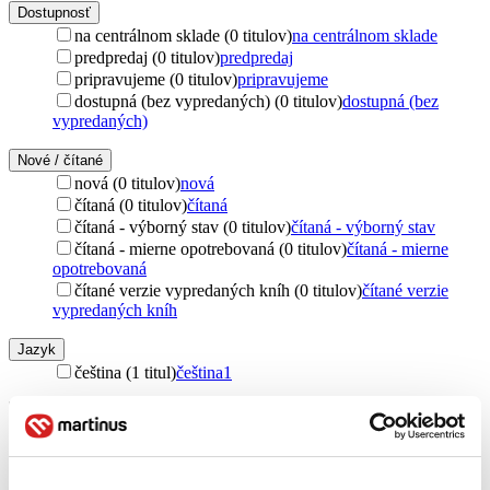
Dostupnosť
na centrálnom sklade (0 titulov)
na centrálnom sklade
predpredaj (0 titulov)
predpredaj
pripravujeme (0 titulov)
pripravujeme
dostupná (bez vypredaných) (0 titulov)
dostupná (bez
vypredaných)
Nové / čítané
nová (0 titulov)
nová
čítaná (0 titulov)
čítaná
čítaná - výborný stav (0 titulov)
čítaná - výborný stav
čítaná - mierne opotrebovaná (0 titulov)
čítaná - mierne
opotrebovaná
čítané verzie vypredaných kníh (0 titulov)
čítané verzie
vypredaných kníh
Jazyk
čeština (1 titul)
čeština
1
Téma
karma (1 titul)
karma
1
spiritualita (1 titul)
spiritualita
1