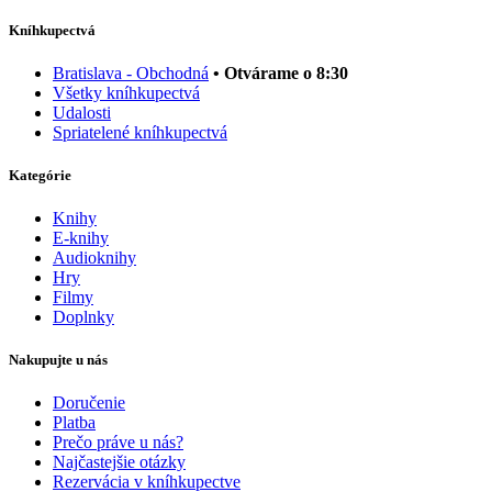
Kníhkupectvá
Bratislava - Obchodná
• Otvárame o 8:30
Všetky kníhkupectvá
Udalosti
Spriatelené kníhkupectvá
Kategórie
Knihy
E-knihy
Audioknihy
Hry
Filmy
Doplnky
Nakupujte u nás
Doručenie
Platba
Prečo práve u nás?
Najčastejšie otázky
Rezervácia v kníhkupectve