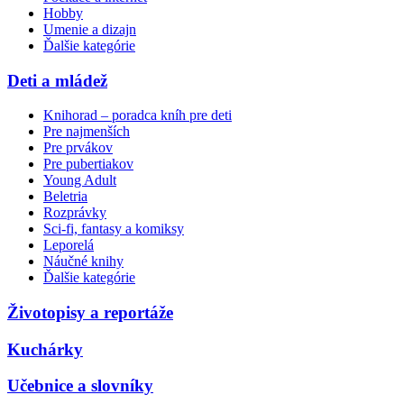
Hobby
Umenie a dizajn
Ďalšie kategórie
Deti a mládež
Knihorad – poradca kníh pre deti
Pre najmenších
Pre prvákov
Pre pubertiakov
Young Adult
Beletria
Rozprávky
Sci-fi, fantasy a komiksy
Leporelá
Náučné knihy
Ďalšie kategórie
Životopisy a reportáže
Kuchárky
Učebnice a slovníky