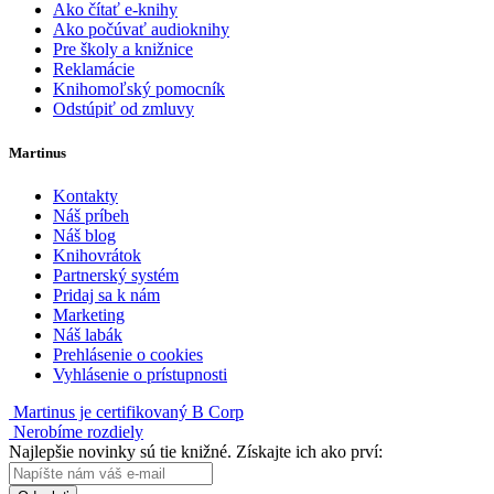
Ako čítať e-knihy
Ako počúvať audioknihy
Pre školy a knižnice
Reklamácie
Knihomoľský pomocník
Odstúpiť od zmluvy
Martinus
Kontakty
Náš príbeh
Náš blog
Knihovrátok
Partnerský systém
Pridaj sa k nám
Marketing
Náš labák
Prehlásenie o cookies
Vyhlásenie o prístupnosti
Martinus je certifikovaný B Corp
Nerobíme rozdiely
Najlepšie novinky sú tie knižné. Získajte ich ako prví: