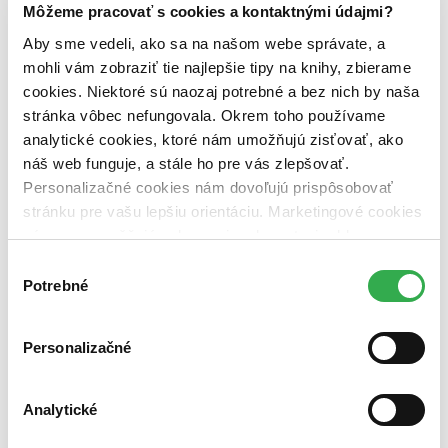
Vydavateľstvo
Môžeme pracovať s cookies a kontaktnými údajmi?
Franesa (1 titul)
Franesa
1
Aby sme vedeli, ako sa na našom webe správate, a
Väzba
mohli vám zobraziť tie najlepšie tipy na knihy, zbierame
brožovaná väzba (1 titul)
brožovaná väzba
1
cookies. Niektoré sú naozaj potrebné a bez nich by naša
stránka vôbec nefungovala. Okrem toho používame
Zúžiť výber
analytické cookies, ktoré nám umožňujú zisťovať, ako
Zoradiť
náš web funguje, a stále ho pre vás zlepšovať.
Personalizačné cookies nám dovoľujú prispôsobovať
stránku pre vašu lepšiu orientáciu. Marketingové cookies
nám zas umožňujú zobrazenie relevantnej reklamy.
Bestsellery
Niektoré údaje zdieľame aj s tretími stranami. Veľmi by
Výber
Top hodnotené
nám pomohlo, keby sme mohli používať všetky tieto
Potrebné
súhlasu
Novinky
cookies. Ďakujeme!
Najdrahšie
Najlacnejšie
Najvyššia zľava
Personalizačné
Analytické