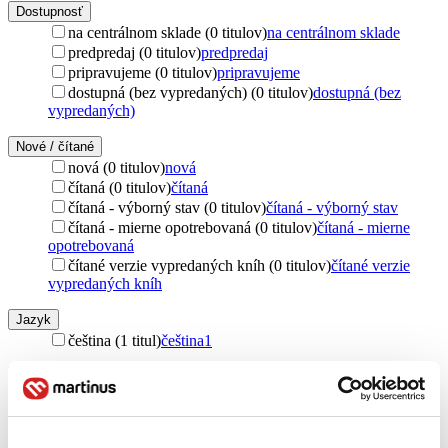
Dostupnosť
na centrálnom sklade (0 titulov)
na centrálnom sklade
predpredaj (0 titulov)
predpredaj
pripravujeme (0 titulov)
pripravujeme
dostupná (bez vypredaných) (0 titulov)
dostupná (bez
vypredaných)
Nové / čítané
nová (0 titulov)
nová
čítaná (0 titulov)
čítaná
čítaná - výborný stav (0 titulov)
čítaná - výborný stav
čítaná - mierne opotrebovaná (0 titulov)
čítaná - mierne
opotrebovaná
čítané verzie vypredaných kníh (0 titulov)
čítané verzie
vypredaných kníh
Jazyk
čeština (1 titul)
čeština
1
Téma
karma (1 titul)
karma
1
spiritualita (1 titul)
spiritualita
1