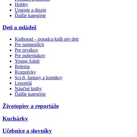
Hobby
Umenie a dizajn
Ďalšie kategórie
Deti a mládež
Knihorad – poradca kníh pre deti
Pre najmenších
Pre prvákov
Pre pubertiakov
Young Adult
Beletria
Rozprávky
Sci-fi, fantasy a komiksy
Leporelá
Náučné knihy
Ďalšie kategórie
Životopisy a reportáže
Kuchárky
Učebnice a slovníky