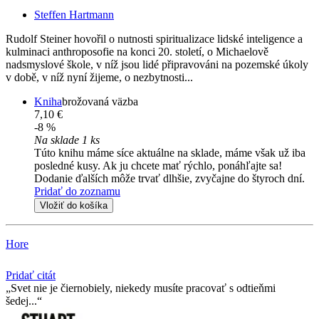
Steffen Hartmann
Rudolf Steiner hovořil o nutnosti spiritualizace lidské inteligence a
kulminaci anthroposofie na konci 20. století, o Michaelově
nadsmyslové škole, v níž jsou lidé připravováni na pozemské úkoly
v době, v níž nyní žijeme, o nezbytnosti...
Kniha
brožovaná väzba
7,10 €
-8 %
Na sklade 1 ks
Túto knihu máme síce aktuálne na sklade, máme však už iba
posledné kusy. Ak ju chcete mať rýchlo, ponáhľajte sa!
Dodanie ďalších môže trvať dlhšie, zvyčajne do štyroch dní.
Pridať do zoznamu
Vložiť do košíka
Hore
Pridať citát
Svet nie je čiernobiely, niekedy musíte pracovať s odtieňmi
šedej...