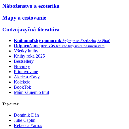
Náboženstvo a ezoterika
Mapy a cestovanie
Cudzojazyčná literatúra
Knihomoľský pomocník
Spýtajte sa Sherlocka, čo čítať
Odporúčame pre vás
Knižné tipy ušité na mieru vám
Všetky knihy
Knihy roka 2025
Bestsellery
Novinky
Pripravované
Akcie a zľavy
Kolekcie
BookTok
Mám záujem o titul
Top autori
Dominik Dán
Julie Caplin
Rebecca Yarros