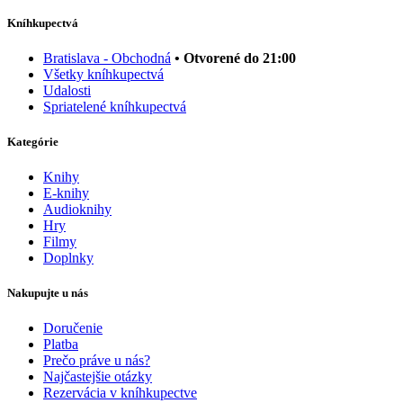
Kníhkupectvá
Bratislava - Obchodná
• Otvorené do 21:00
Všetky kníhkupectvá
Udalosti
Spriatelené kníhkupectvá
Kategórie
Knihy
E-knihy
Audioknihy
Hry
Filmy
Doplnky
Nakupujte u nás
Doručenie
Platba
Prečo práve u nás?
Najčastejšie otázky
Rezervácia v kníhkupectve