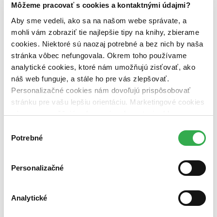
Vydavateľstvo
Môžeme pracovať s cookies a kontaktnými údajmi?
Franesa (1 titul)
Franesa
1
Aby sme vedeli, ako sa na našom webe správate, a
Väzba
mohli vám zobraziť tie najlepšie tipy na knihy, zbierame
brožovaná väzba (1 titul)
brožovaná väzba
1
cookies. Niektoré sú naozaj potrebné a bez nich by naša
stránka vôbec nefungovala. Okrem toho používame
Zúžiť výber
analytické cookies, ktoré nám umožňujú zisťovať, ako
Zoradiť
náš web funguje, a stále ho pre vás zlepšovať.
Personalizačné cookies nám dovoľujú prispôsobovať
stránku pre vašu lepšiu orientáciu. Marketingové cookies
nám zas umožňujú zobrazenie relevantnej reklamy.
Bestsellery
Niektoré údaje zdieľame aj s tretími stranami. Veľmi by
Výber
Top hodnotené
nám pomohlo, keby sme mohli používať všetky tieto
Potrebné
súhlasu
Novinky
cookies. Ďakujeme!
Najdrahšie
Najlacnejšie
Personalizačné
Najvyššia zľava
Analytické