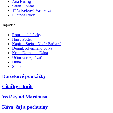
Ana Huang
Sarah J. Maas
Táňa Keleová Vasilková
Lucinda Riley
Top série
Romantické úteky
Harry Potter
Kapitán Stein a Notár Barbarič
Denník odvážneho bojka
Krimi Dominika Dána
Učím sa rozprávať
Duna
Smradi
Darčekové poukážky
Čítačky e-kníh
Vecičky od Martinusu
Káva, čaj a pochutiny