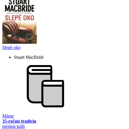
Slepé oko
Stuart MacBride
Máme
35-ročnú tradíciu
predaja kníh