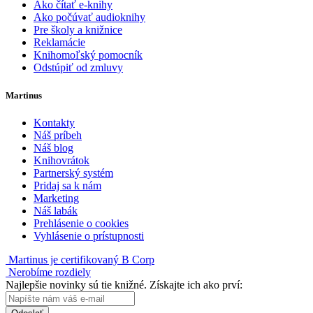
Ako čítať e-knihy
Ako počúvať audioknihy
Pre školy a knižnice
Reklamácie
Knihomoľský pomocník
Odstúpiť od zmluvy
Martinus
Kontakty
Náš príbeh
Náš blog
Knihovrátok
Partnerský systém
Pridaj sa k nám
Marketing
Náš labák
Prehlásenie o cookies
Vyhlásenie o prístupnosti
Martinus je certifikovaný B Corp
Nerobíme rozdiely
Najlepšie novinky sú tie knižné. Získajte ich ako prví: