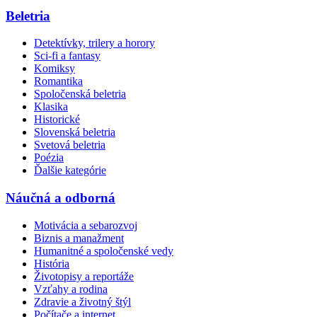
Beletria
Detektívky, trilery a horory
Sci-fi a fantasy
Komiksy
Romantika
Spoločenská beletria
Klasika
Historické
Slovenská beletria
Svetová beletria
Poézia
Ďalšie kategórie
Náučná a odborná
Motivácia a sebarozvoj
Biznis a manažment
Humanitné a spoločenské vedy
História
Životopisy a reportáže
Vzťahy a rodina
Zdravie a životný štýl
Počítače a internet