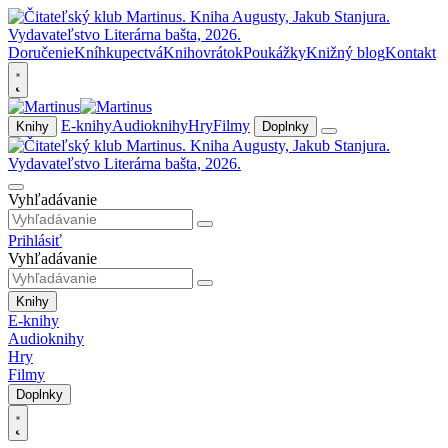
Doručenie
Kníhkupectvá
Knihovrátok
Poukážky
Knižný blog
Kontakt
E-knihy
Audioknihy
Hry
Filmy
Knihy
Doplnky
Vyhľadávanie
Prihlásiť
Vyhľadávanie
Knihy
E-knihy
Audioknihy
Hry
Filmy
Doplnky