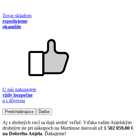
Tovar skladom
expedujeme
okamžite
U nás nakupujete
vždy bezpečne
a s dôverou
Predchádzajúce
Ďalšie
Aj z drobných vecí sa dajú urobiť veľké. Vďaka vašim Anjelským
drobným ste pri nákupoch na Martinuse darovali už
1 502 059,00 €
na Dobrého Anjela
. Ďakujeme!