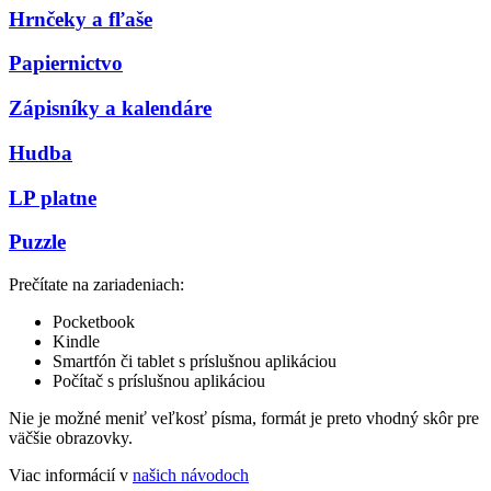
Hrnčeky a fľaše
Papiernictvo
Zápisníky a kalendáre
Hudba
LP platne
Puzzle
Prečítate na zariadeniach:
Pocketbook
Kindle
Smartfón či tablet s príslušnou aplikáciou
Počítač s príslušnou aplikáciou
Nie je možné meniť veľkosť písma, formát je preto vhodný skôr pre
väčšie obrazovky.
Viac informácií v
našich návodoch