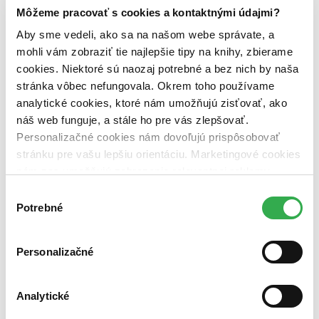
Môžeme pracovať s cookies a kontaktnými údajmi?
Aby sme vedeli, ako sa na našom webe správate, a
mohli vám zobraziť tie najlepšie tipy na knihy, zbierame
cookies. Niektoré sú naozaj potrebné a bez nich by naša
stránka vôbec nefungovala. Okrem toho používame
analytické cookies, ktoré nám umožňujú zisťovať, ako
náš web funguje, a stále ho pre vás zlepšovať.
Personalizačné cookies nám dovoľujú prispôsobovať
stránku pre vašu lepšiu orientáciu. Marketingové cookies
nám zas umožňujú zobrazenie relevantnej reklamy.
Niektoré údaje zdieľame aj s tretími stranami. Veľmi by
Výber
nám pomohlo, keby sme mohli používať všetky tieto
Potrebné
súhlasu
cookies. Ďakujeme!
Personalizačné
Analytické