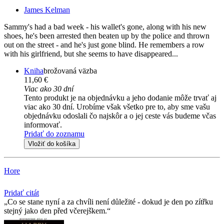
James Kelman
Sammy's had a bad week - his wallet's gone, along with his new
shoes, he's been arrested then beaten up by the police and thrown
out on the street - and he's just gone blind. He remembers a row
with his girlfriend, but she seems to have disappeared...
Kniha
brožovaná väzba
11,60 €
Viac ako 30 dní
Tento produkt je na objednávku a jeho dodanie môže trvať aj
viac ako 30 dní. Urobíme však všetko pre to, aby sme vašu
objednávku odoslali čo najskôr a o jej ceste vás budeme včas
informovať.
Pridať do zoznamu
Vložiť do košíka
Hore
Pridať citát
Co se stane nyní a za chvíli není důležité - dokud je den po zítřku
stejný jako den před včerejškem.