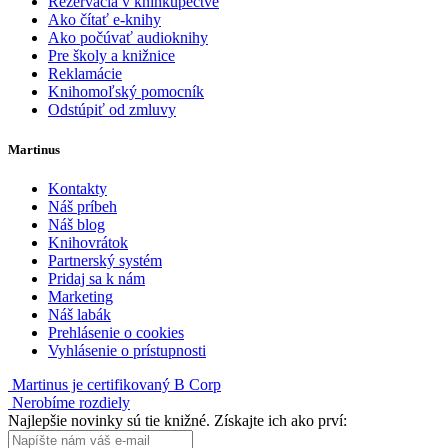
Rezervácia v kníhkupectve
Ako čítať e-knihy
Ako počúvať audioknihy
Pre školy a knižnice
Reklamácie
Knihomoľský pomocník
Odstúpiť od zmluvy
Martinus
Kontakty
Náš príbeh
Náš blog
Knihovrátok
Partnerský systém
Pridaj sa k nám
Marketing
Náš labák
Prehlásenie o cookies
Vyhlásenie o prístupnosti
Martinus je certifikovaný B Corp
Nerobíme rozdiely
Najlepšie novinky sú tie knižné. Získajte ich ako prví: