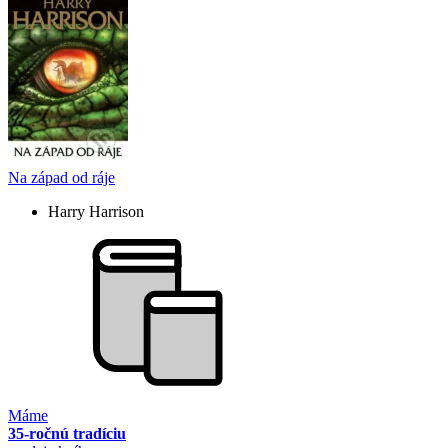
Na západ od ráje
Harry Harrison
Máme
35-ročnú tradíciu