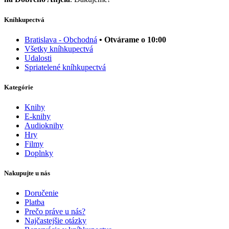
Kníhkupectvá
Bratislava - Obchodná
• Otvárame o 10:00
Všetky kníhkupectvá
Udalosti
Spriatelené kníhkupectvá
Kategórie
Knihy
E-knihy
Audioknihy
Hry
Filmy
Doplnky
Nakupujte u nás
Doručenie
Platba
Prečo práve u nás?
Najčastejšie otázky