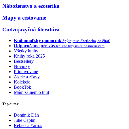
Náboženstvo a ezoterika
Mapy a cestovanie
Cudzojazyčná literatúra
Knihomoľský pomocník
Spýtajte sa Sherlocka, čo čítať
Odporúčame pre vás
Knižné tipy ušité na mieru vám
Všetky knihy
Knihy roka 2025
Bestsellery
Novinky
Pripravované
Akcie a zľavy
Kolekcie
BookTok
Mám záujem o titul
Top autori
Dominik Dán
Julie Caplin
Rebecca Yarros