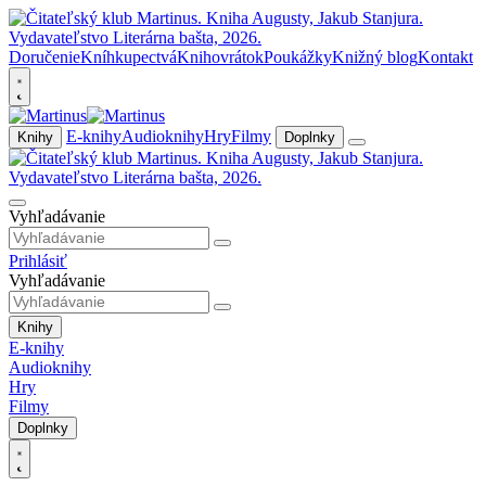
Doručenie
Kníhkupectvá
Knihovrátok
Poukážky
Knižný blog
Kontakt
E-knihy
Audioknihy
Hry
Filmy
Knihy
Doplnky
Vyhľadávanie
Prihlásiť
Vyhľadávanie
Knihy
E-knihy
Audioknihy
Hry
Filmy
Doplnky