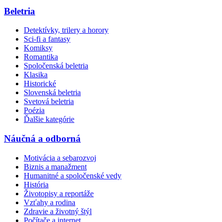
Beletria
Detektívky, trilery a horory
Sci-fi a fantasy
Komiksy
Romantika
Spoločenská beletria
Klasika
Historické
Slovenská beletria
Svetová beletria
Poézia
Ďalšie kategórie
Náučná a odborná
Motivácia a sebarozvoj
Biznis a manažment
Humanitné a spoločenské vedy
História
Životopisy a reportáže
Vzťahy a rodina
Zdravie a životný štýl
Počítače a internet