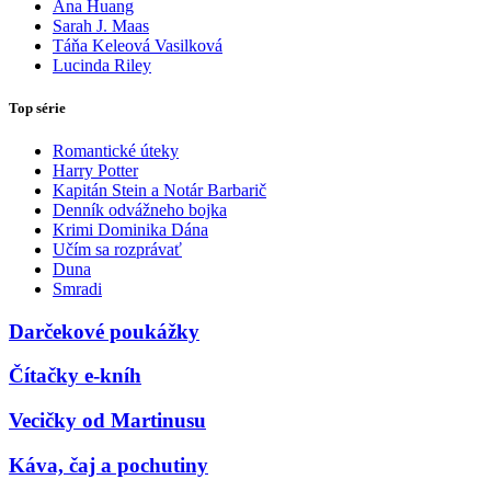
Ana Huang
Sarah J. Maas
Táňa Keleová Vasilková
Lucinda Riley
Top série
Romantické úteky
Harry Potter
Kapitán Stein a Notár Barbarič
Denník odvážneho bojka
Krimi Dominika Dána
Učím sa rozprávať
Duna
Smradi
Darčekové poukážky
Čítačky e-kníh
Vecičky od Martinusu
Káva, čaj a pochutiny