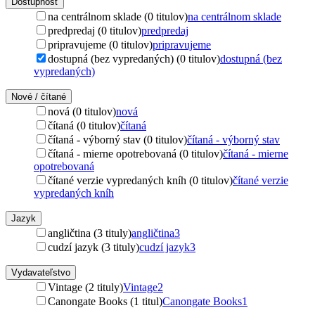
Dostupnosť
na centrálnom sklade (0 titulov)
na centrálnom sklade
predpredaj (0 titulov)
predpredaj
pripravujeme (0 titulov)
pripravujeme
dostupná (bez vypredaných) (0 titulov)
dostupná (bez
vypredaných)
Nové / čítané
nová (0 titulov)
nová
čítaná (0 titulov)
čítaná
čítaná - výborný stav (0 titulov)
čítaná - výborný stav
čítaná - mierne opotrebovaná (0 titulov)
čítaná - mierne
opotrebovaná
čítané verzie vypredaných kníh (0 titulov)
čítané verzie
vypredaných kníh
Jazyk
angličtina (3 tituly)
angličtina
3
cudzí jazyk (3 tituly)
cudzí jazyk
3
Vydavateľstvo
Vintage (2 tituly)
Vintage
2
Canongate Books (1 titul)
Canongate Books
1