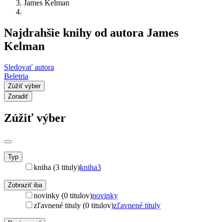
James Kelman
Najdrahšie knihy od autora James
Kelman
Sledovať autora
Beletria
Zúžiť výber
Zoradiť
Zúžiť výber
Typ
kniha (3 tituly)
kniha
3
Zobraziť iba
novinky (0 titulov)
novinky
zľavnené tituly (0 titulov)
zľavnené tituly