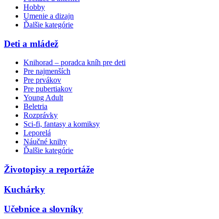
Hobby
Umenie a dizajn
Ďalšie kategórie
Deti a mládež
Knihorad – poradca kníh pre deti
Pre najmenších
Pre prvákov
Pre pubertiakov
Young Adult
Beletria
Rozprávky
Sci-fi, fantasy a komiksy
Leporelá
Náučné knihy
Ďalšie kategórie
Životopisy a reportáže
Kuchárky
Učebnice a slovníky