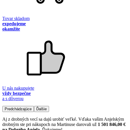
Tovar skladom
expedujeme
okamžite
U nás nakupujete
vždy bezpečne
a s dôverou
Predchádzajúce
Ďalšie
Aj z drobných vecí sa dajú urobiť veľké. Vďaka vašim Anjelským
drobným ste pri nákupoch na Martinuse darovali už
1 501 846,00 €
na Dobrého Anjela
. Ďakujeme!