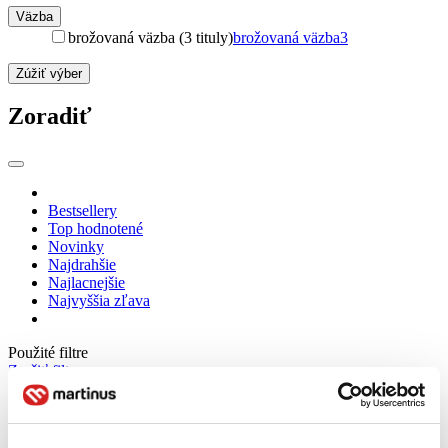
Väzba
brožovaná väzba (3 tituly)
brožovaná väzba
3
Zúžiť výber
Zoradiť
Bestsellery
Top hodnotené
Novinky
Najdrahšie
Najlacnejšie
Najvyššia zľava
Použité filtre
Zrušiť filtre
dostupné