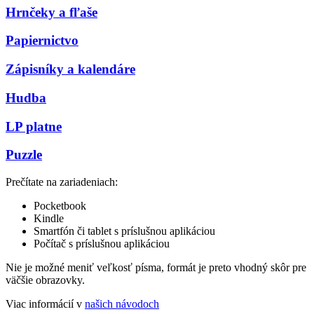
Hrnčeky a fľaše
Papiernictvo
Zápisníky a kalendáre
Hudba
LP platne
Puzzle
Prečítate na zariadeniach:
Pocketbook
Kindle
Smartfón či tablet s príslušnou aplikáciou
Počítač s príslušnou aplikáciou
Nie je možné meniť veľkosť písma, formát je preto vhodný skôr pre
väčšie obrazovky.
Viac informácií v
našich návodoch