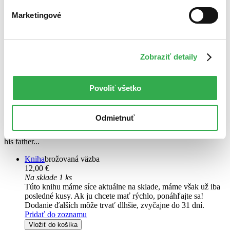
Marketingové
Zobraziť detaily
That Was a Shiver and Other Stories
EN
Povoliť všetko
James Kelman
A local tries to sell his sister to a trucker as he passes through town;
Odmietnuť
a couple put their children to bed and hear a loud scratching at the
wall; a man looks into a mirror and reflects on becoming more like
his father...
Kniha
brožovaná väzba
12,00 €
Na sklade 1 ks
Túto knihu máme síce aktuálne na sklade, máme však už iba
posledné kusy. Ak ju chcete mať rýchlo, ponáhľajte sa!
Dodanie ďalších môže trvať dlhšie, zvyčajne do 31 dní.
Pridať do zoznamu
Vložiť do košíka