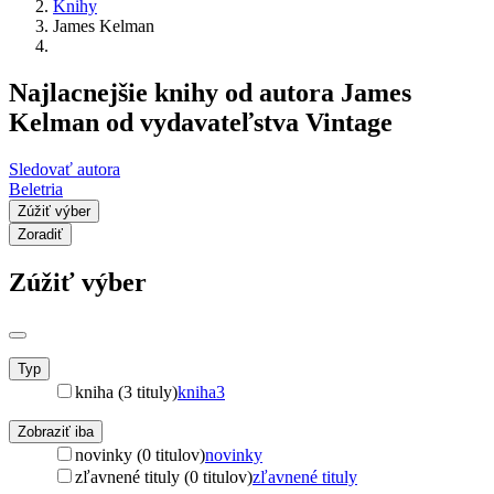
Knihy
James Kelman
Najlacnejšie knihy od autora James
Kelman od vydavateľstva Vintage
Sledovať autora
Beletria
Zúžiť výber
Zoradiť
Zúžiť výber
Typ
kniha (3 tituly)
kniha
3
Zobraziť iba
novinky (0 titulov)
novinky
zľavnené tituly (0 titulov)
zľavnené tituly