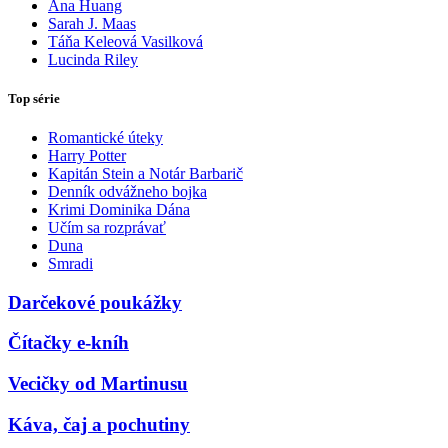
Ana Huang
Sarah J. Maas
Táňa Keleová Vasilková
Lucinda Riley
Top série
Romantické úteky
Harry Potter
Kapitán Stein a Notár Barbarič
Denník odvážneho bojka
Krimi Dominika Dána
Učím sa rozprávať
Duna
Smradi
Darčekové poukážky
Čítačky e-kníh
Vecičky od Martinusu
Káva, čaj a pochutiny