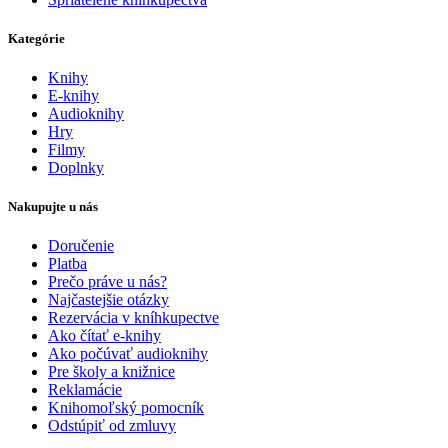
Kategórie
Knihy
E-knihy
Audioknihy
Hry
Filmy
Doplnky
Nakupujte u nás
Doručenie
Platba
Prečo práve u nás?
Najčastejšie otázky
Rezervácia v kníhkupectve
Ako čítať e-knihy
Ako počúvať audioknihy
Pre školy a knižnice
Reklamácie
Knihomoľský pomocník
Odstúpiť od zmluvy