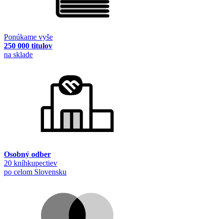
Ponúkame vyše
250 000 titulov
na sklade
Osobný odber
20 kníhkupectiev
po celom Slovensku