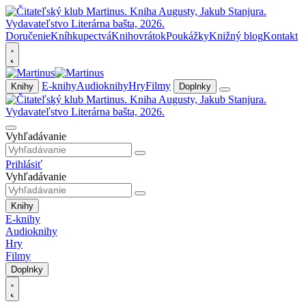
Doručenie
Kníhkupectvá
Knihovrátok
Poukážky
Knižný blog
Kontakt
E-knihy
Audioknihy
Hry
Filmy
Knihy
Doplnky
Vyhľadávanie
Prihlásiť
Vyhľadávanie
Knihy
E-knihy
Audioknihy
Hry
Filmy
Doplnky