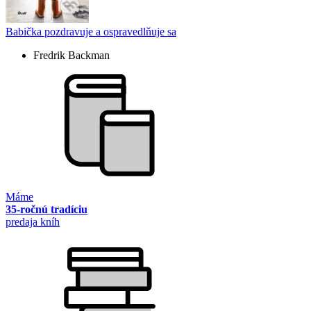
Babička pozdravuje a ospravedlňuje sa
Fredrik Backman
Máme
35-ročnú tradíciu
predaja kníh