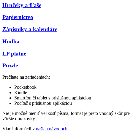
Hrnčeky a fľaše
Papiernictvo
Zápisníky a kalendáre
Hudba
LP platne
Puzzle
Prečítate na zariadeniach:
Pocketbook
Kindle
Smartfón či tablet s príslušnou aplikáciou
Počítač s príslušnou aplikáciou
Nie je možné meniť veľkosť písma, formát je preto vhodný skôr pre
väčšie obrazovky.
Viac informácií v
našich návodoch