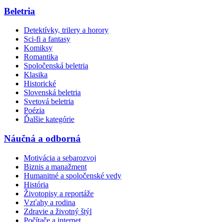
Beletria
Detektívky, trilery a horory
Sci-fi a fantasy
Komiksy
Romantika
Spoločenská beletria
Klasika
Historické
Slovenská beletria
Svetová beletria
Poézia
Ďalšie kategórie
Náučná a odborná
Motivácia a sebarozvoj
Biznis a manažment
Humanitné a spoločenské vedy
História
Životopisy a reportáže
Vzťahy a rodina
Zdravie a životný štýl
Počítače a internet