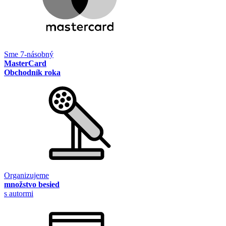
Sme 7-násobný
MasterCard
Obchodník roka
Organizujeme
množstvo besied
s autormi