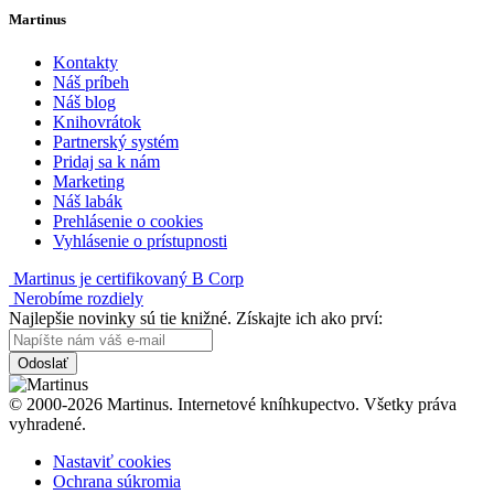
Martinus
Kontakty
Náš príbeh
Náš blog
Knihovrátok
Partnerský systém
Pridaj sa k nám
Marketing
Náš labák
Prehlásenie o cookies
Vyhlásenie o prístupnosti
Martinus je certifikovaný B Corp
Nerobíme rozdiely
Najlepšie novinky sú tie knižné. Získajte ich ako prví:
Odoslať
© 2000-2026 Martinus. Internetové kníhkupectvo. Všetky práva
vyhradené.
Nastaviť cookies
Ochrana súkromia