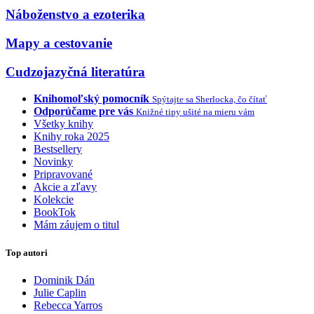
Náboženstvo a ezoterika
Mapy a cestovanie
Cudzojazyčná literatúra
Knihomoľský pomocník
Spýtajte sa Sherlocka, čo čítať
Odporúčame pre vás
Knižné tipy ušité na mieru vám
Všetky knihy
Knihy roka 2025
Bestsellery
Novinky
Pripravované
Akcie a zľavy
Kolekcie
BookTok
Mám záujem o titul
Top autori
Dominik Dán
Julie Caplin
Rebecca Yarros