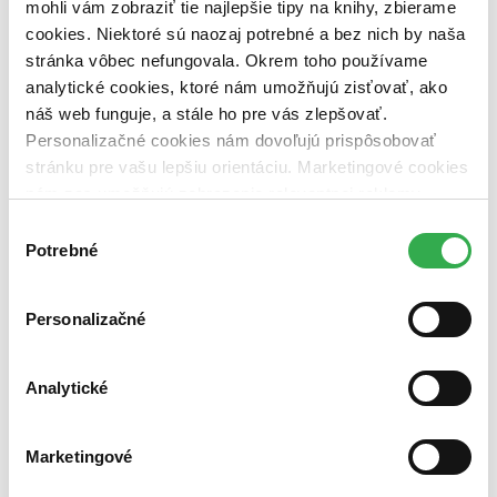
mohli vám zobraziť tie najlepšie tipy na knihy, zbierame
Väzba
cookies. Niektoré sú naozaj potrebné a bez nich by naša
brožovaná väzba (3 tituly)
brožovaná väzba
3
stránka vôbec nefungovala. Okrem toho používame
Zúžiť výber
analytické cookies, ktoré nám umožňujú zisťovať, ako
náš web funguje, a stále ho pre vás zlepšovať.
Zoradiť
Personalizačné cookies nám dovoľujú prispôsobovať
stránku pre vašu lepšiu orientáciu. Marketingové cookies
nám zas umožňujú zobrazenie relevantnej reklamy.
Niektoré údaje zdieľame aj s tretími stranami. Veľmi by
Výber
Bestsellery
nám pomohlo, keby sme mohli používať všetky tieto
Potrebné
Top hodnotené
súhlasu
Novinky
cookies. Ďakujeme!
Najdrahšie
Najlacnejšie
Personalizačné
Najvyššia zľava
Analytické
Použité filtre
Zrušiť filtre
Vydavateľstvo Vintage
Marketingové