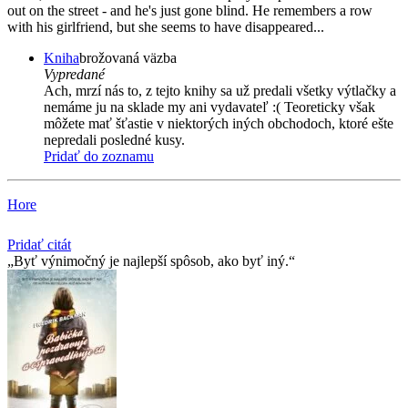
out on the street - and he's just gone blind. He remembers a row
with his girlfriend, but she seems to have disappeared...
Kniha
brožovaná väzba
Vypredané
Ach, mrzí nás to, z tejto knihy sa už predali všetky výtlačky a
nemáme ju na sklade my ani vydavateľ :( Teoreticky však
môžete mať šťastie v niektorých iných obchodoch, ktoré ešte
nepredali posledné kusy.
Pridať do zoznamu
Hore
Pridať citát
Byť výnimočný je najlepší spôsob, ako byť iný.