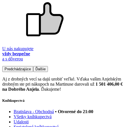
U nás nakupujete
vždy bezpečne
a s dôverou
Predchádzajúce
Ďalšie
Aj z drobných vecí sa dajú urobiť veľké. Vďaka vašim Anjelským
drobným ste pri nákupoch na Martinuse darovali už
1 501 406,00 €
na Dobrého Anjela
. Ďakujeme!
Kníhkupectvá
Bratislava - Obchodná
• Otvorené do 21:00
Všetky kníhkupectvá
Udalosti
Spriatelené kníhkupectvá