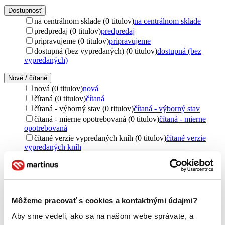
Dostupnosť
na centrálnom sklade (0 titulov)
na centrálnom sklade
predpredaj (0 titulov)
predpredaj
pripravujeme (0 titulov)
pripravujeme
dostupná (bez vypredaných) (0 titulov)
dostupná (bez
vypredaných)
Nové / čítané
nová (0 titulov)
nová
čítaná (0 titulov)
čítaná
čítaná - výborný stav (0 titulov)
čítaná - výborný stav
čítaná - mierne opotrebovaná (0 titulov)
čítaná - mierne
opotrebovaná
čítané verzie vypredaných kníh (0 titulov)
čítané verzie
vypredaných kníh
Jazyk
angličtina (3 tituly)
angličtina
3
cudzí jazyk (3 tituly)
cudzí jazyk
3
Môžeme pracovať s cookies a kontaktnými údajmi?
Vydavateľstvo
Vintage (3 tituly)
Vintage
3
Aby sme vedeli, ako sa na našom webe správate, a