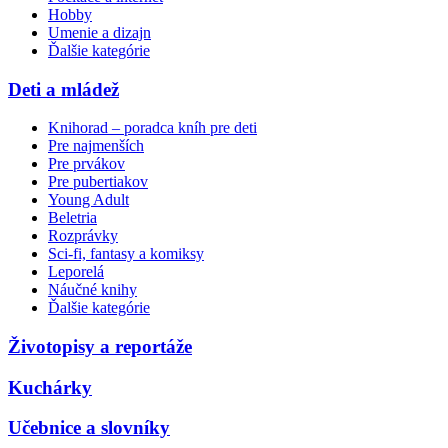
Hobby
Umenie a dizajn
Ďalšie kategórie
Deti a mládež
Knihorad – poradca kníh pre deti
Pre najmenších
Pre prvákov
Pre pubertiakov
Young Adult
Beletria
Rozprávky
Sci-fi, fantasy a komiksy
Leporelá
Náučné knihy
Ďalšie kategórie
Životopisy a reportáže
Kuchárky
Učebnice a slovníky