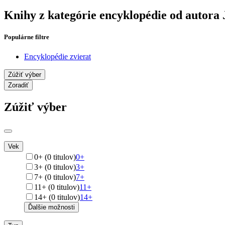
Knihy z kategórie encyklopédie od autora
Populárne filtre
Encyklopédie zvierat
Zúžiť výber
Zoradiť
Zúžiť výber
Vek
0+ (0 titulov)
0+
3+ (0 titulov)
3+
7+ (0 titulov)
7+
11+ (0 titulov)
11+
14+ (0 titulov)
14+
Ďalšie možnosti