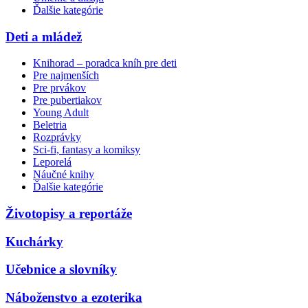
Ďalšie kategórie
Deti a mládež
Knihorad – poradca kníh pre deti
Pre najmenších
Pre prvákov
Pre pubertiakov
Young Adult
Beletria
Rozprávky
Sci-fi, fantasy a komiksy
Leporelá
Náučné knihy
Ďalšie kategórie
Životopisy a reportáže
Kuchárky
Učebnice a slovníky
Náboženstvo a ezoterika