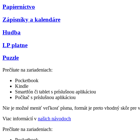
Papiernictvo
Zápisníky a kalendáre
Hudba
LP platne
Puzzle
Prečítate na zariadeniach:
Pocketbook
Kindle
Smartfón či tablet s príslušnou aplikáciou
Počítač s príslušnou aplikáciou
Nie je možné meniť veľkosť písma, formát je preto vhodný skôr pre 
Viac informácií v
našich návodoch
Prečítate na zariadeniach:
Pocketbook