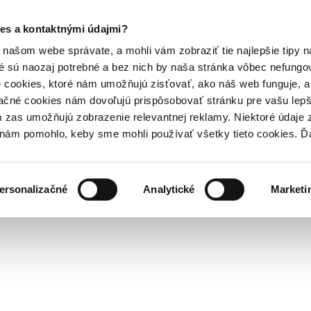
es a kontaktnými údajmi?
našom webe správate, a mohli vám zobraziť tie najlepšie tipy n
é sú naozaj potrebné a bez nich by naša stránka vôbec nefung
 cookies, ktoré nám umožňujú zisťovať, ako náš web funguje, a 
ačné cookies nám dovoľujú prispôsobovať stránku pre vašu lepši
zas umožňujú zobrazenie relevantnej reklamy. Niektoré údaje z
y nám pomohlo, keby sme mohli používať všetky tieto cookies. 
ersonalizačné
Analytické
Marketi