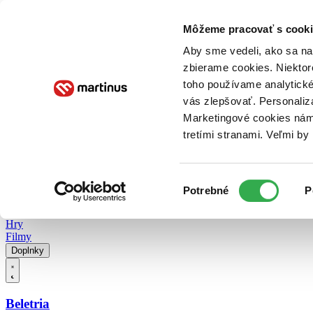
Doručenie
Kníhkupectvá
Knihovrátok
Poukážky
Knižný blog
Kontakt
Môžeme pracovať s cooki
Aby sme vedeli, ako sa na 
zbierame cookies. Niektor
E-knihy
Audioknihy
Hry
Filmy
Knihy
Doplnky
toho používame analytické
vás zlepšovať. Personaliz
Vyhľadávanie
Marketingové cookies nám 
tretími stranami. Veľmi b
Prihlásiť
Vyhľadávanie
Výber
Knihy
Potrebné
P
súhlasu
E-knihy
Audioknihy
Hry
Filmy
Doplnky
Beletria