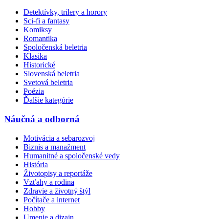
Detektívky, trilery a horory
Sci-fi a fantasy
Komiksy
Romantika
Spoločenská beletria
Klasika
Historické
Slovenská beletria
Svetová beletria
Poézia
Ďalšie kategórie
Náučná a odborná
Motivácia a sebarozvoj
Biznis a manažment
Humanitné a spoločenské vedy
História
Životopisy a reportáže
Vzťahy a rodina
Zdravie a životný štýl
Počítače a internet
Hobby
Umenie a dizajn