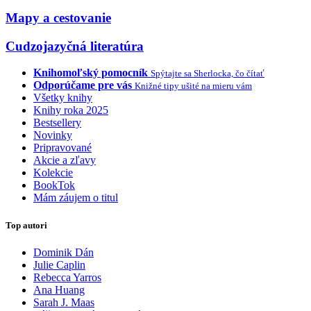
Mapy a cestovanie
Cudzojazyčná literatúra
Knihomoľský pomocník
Spýtajte sa Sherlocka, čo čítať
Odporúčame pre vás
Knižné tipy ušité na mieru vám
Všetky knihy
Knihy roka 2025
Bestsellery
Novinky
Pripravované
Akcie a zľavy
Kolekcie
BookTok
Mám záujem o titul
Top autori
Dominik Dán
Julie Caplin
Rebecca Yarros
Ana Huang
Sarah J. Maas