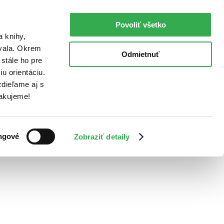
Povoliť všetko
a knihy,
ovala. Okrem
Odmietnuť
stále ho pre
u orientáciu.
dieľame aj s
Ďakujeme!
ngové
Zobraziť detaily