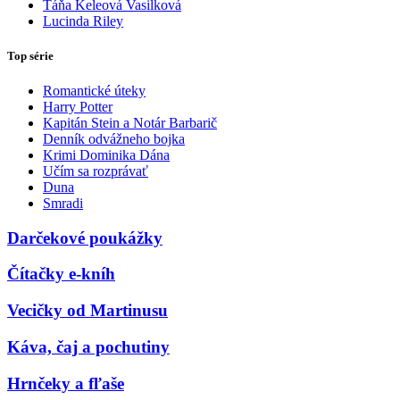
Táňa Keleová Vasilková
Lucinda Riley
Top série
Romantické úteky
Harry Potter
Kapitán Stein a Notár Barbarič
Denník odvážneho bojka
Krimi Dominika Dána
Učím sa rozprávať
Duna
Smradi
Darčekové poukážky
Čítačky e-kníh
Vecičky od Martinusu
Káva, čaj a pochutiny
Hrnčeky a fľaše