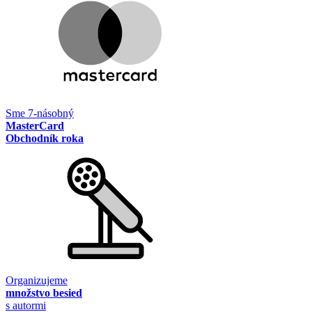
Sme 7-násobný
MasterCard
Obchodník roka
Organizujeme
množstvo besied
s autormi