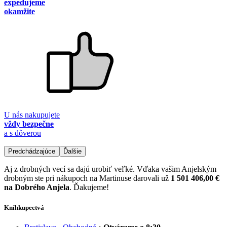
expedujeme
okamžite
U nás nakupujete
vždy bezpečne
a s dôverou
Predchádzajúce
Ďalšie
Aj z drobných vecí sa dajú urobiť veľké. Vďaka vašim Anjelským
drobným ste pri nákupoch na Martinuse darovali už
1 501 406,00 €
na Dobrého Anjela
. Ďakujeme!
Kníhkupectvá