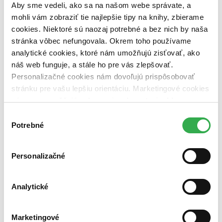
pripravujeme (0 titulov)
pripravujeme
Aby sme vedeli, ako sa na našom webe správate, a
dostupná (bez vypredaných) (0 titulov)
dostupná (bez
mohli vám zobraziť tie najlepšie tipy na knihy, zbierame
vypredaných)
cookies. Niektoré sú naozaj potrebné a bez nich by naša
Nové / čítané
stránka vôbec nefungovala. Okrem toho používame
nová (0 titulov)
nová
analytické cookies, ktoré nám umožňujú zisťovať, ako
čítaná (0 titulov)
čítaná
náš web funguje, a stále ho pre vás zlepšovať.
čítaná - výborný stav (0 titulov)
čítaná - výborný stav
Personalizačné cookies nám dovoľujú prispôsobovať
čítaná - mierne opotrebovaná (0 titulov)
čítaná - mierne
stránku pre vašu lepšiu orientáciu. Marketingové cookies
opotrebovaná
čítané verzie vypredaných kníh (0 titulov)
čítané verzie
nám zas umožňujú zobrazenie relevantnej reklamy.
vypredaných kníh
Niektoré údaje zdieľame aj s tretími stranami. Veľmi by
Výber
nám pomohlo, keby sme mohli používať všetky tieto
Potrebné
Zúžiť výber
súhlasu
cookies. Ďakujeme!
Zoradiť
Personalizačné
Analytické
Bestsellery
Top hodnotené
Novinky
Marketingové
Najdrahšie