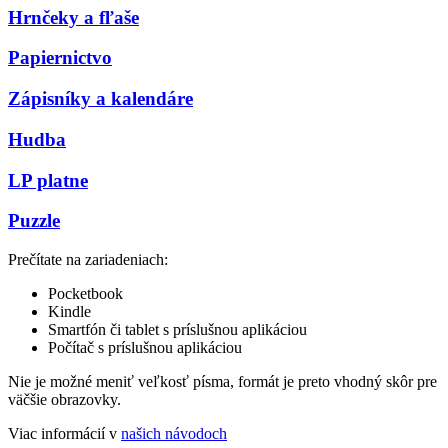
Hrnčeky a fľaše
Papiernictvo
Zápisníky a kalendáre
Hudba
LP platne
Puzzle
Prečítate na zariadeniach:
Pocketbook
Kindle
Smartfón či tablet s príslušnou aplikáciou
Počítač s príslušnou aplikáciou
Nie je možné meniť veľkosť písma, formát je preto vhodný skôr pre
väčšie obrazovky.
Viac informácií v
našich návodoch