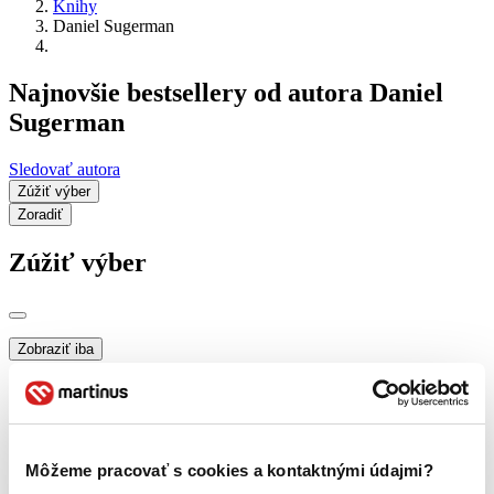
Knihy
Daniel Sugerman
Najnovšie bestsellery od autora Daniel
Sugerman
Sledovať autora
Zúžiť výber
Zoradiť
Zúžiť výber
Zobraziť iba
novinky (0 titulov)
novinky
zľavnené tituly (0 titulov)
zľavnené tituly
Dostupnosť
na centrálnom sklade (0 titulov)
na centrálnom sklade
Môžeme pracovať s cookies a kontaktnými údajmi?
predpredaj (0 titulov)
predpredaj