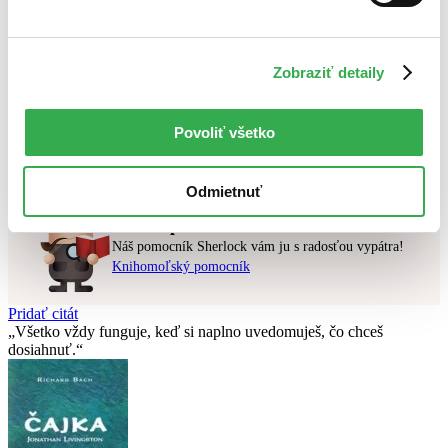
Najlacnejšie
Najvyššia zľava
Zobraziť detaily
Použité filtre
Zrušiť filtre
najnovšie
Povoliť všetko
Nebol nájdený
žiadny titul
vyhovujúci zadaným podmienkam.
Skúste prosím zmeniť vyhľadávaný výraz.
Odmietnuť
Chcete poradiť knihu?
Náš pomocník Sherlock vám ju s radosťou vypátra!
Knihomoľský pomocník
Pridať citát
Všetko vždy funguje, keď si naplno uvedomuješ, čo chceš
dosiahnuť.