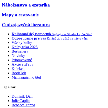
Náboženstvo a ezoterika
Mapy a cestovanie
Cudzojazyčná literatúra
Knihomoľský pomocník
Spýtajte sa Sherlocka, čo čítať
Odporúčame pre vás
Knižné tipy ušité na mieru vám
Všetky knihy
Knihy roka 2025
Bestsellery
Novinky
Pripravované
Akcie a zľavy
Kolekcie
BookTok
Mám záujem o titul
Top autori
Dominik Dán
Julie Caplin
Rebecca Yarros