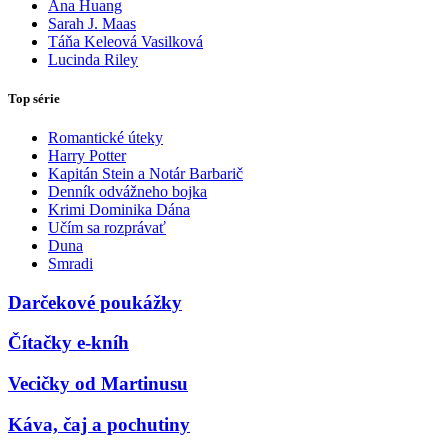
Ana Huang
Sarah J. Maas
Táňa Keleová Vasilková
Lucinda Riley
Top série
Romantické úteky
Harry Potter
Kapitán Stein a Notár Barbarič
Denník odvážneho bojka
Krimi Dominika Dána
Učím sa rozprávať
Duna
Smradi
Darčekové poukážky
Čítačky e-kníh
Vecičky od Martinusu
Káva, čaj a pochutiny