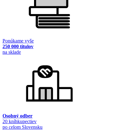
Ponúkame vyše
250 000 titulov
na sklade
Osobný odber
20 kníhkupectiev
po celom Slovensku