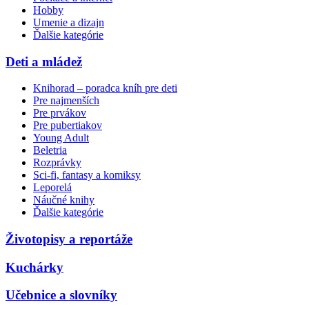
Hobby
Umenie a dizajn
Ďalšie kategórie
Deti a mládež
Knihorad – poradca kníh pre deti
Pre najmenších
Pre prvákov
Pre pubertiakov
Young Adult
Beletria
Rozprávky
Sci-fi, fantasy a komiksy
Leporelá
Náučné knihy
Ďalšie kategórie
Životopisy a reportáže
Kuchárky
Učebnice a slovníky