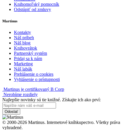
Knihomoľský pomocník
Odstúpiť od zmluvy
Martinus
Kontakty
Náš príbeh
Náš blog
Knihovrátok
Partnerský systém
Pridaj sa k nám
Marketing
Náš labák
Prehlásenie o cookies
Vyhlásenie o prístupnosti
Martinus je certifikovaný B Corp
Nerobíme rozdiely
Najlepšie novinky sú tie knižné. Získajte ich ako prví:
Odoslať
© 2000-2026 Martinus. Internetové kníhkupectvo. Všetky práva
vyhradené.