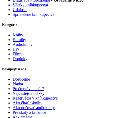
Bratislava - Obchodná
• Otvárame o 8:30
Všetky kníhkupectvá
Udalosti
Spriatelené kníhkupectvá
Kategórie
Knihy
E-knihy
Audioknihy
Hry
Filmy
Doplnky
Nakupujte u nás
Doručenie
Platba
Prečo práve u nás?
Najčastejšie otázky
Rezervácia v kníhkupectve
Ako čítať e-knihy
Ako počúvať audioknihy
Pre školy a knižnice
Reklamácie