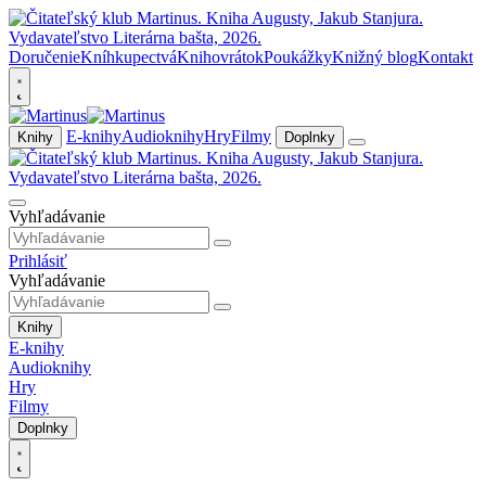
Doručenie
Kníhkupectvá
Knihovrátok
Poukážky
Knižný blog
Kontakt
E-knihy
Audioknihy
Hry
Filmy
Knihy
Doplnky
Vyhľadávanie
Prihlásiť
Vyhľadávanie
Knihy
E-knihy
Audioknihy
Hry
Filmy
Doplnky