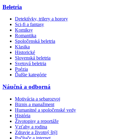
Beletria
Detektívky, trilery a horory
Sci-fi a fantasy
Komiksy
Romantika
Spoločenská beletria
Klasika
Historické
Slovenská beletria
Svetová beletria
Poézia
Ďalšie kategórie
Náučná a odborná
Motivácia a sebarozvoj
Biznis a manažment
Humanitné a spoločenské vedy
História
Životopisy a reportáže
Vzťahy a rodina
Zdravie a životný štýl
Počítače a internet