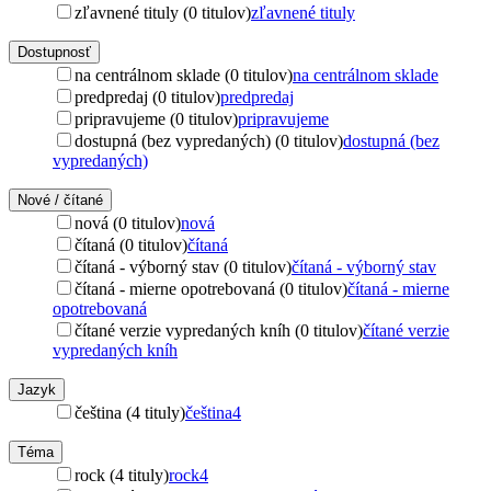
zľavnené tituly (0 titulov)
zľavnené tituly
Dostupnosť
na centrálnom sklade (0 titulov)
na centrálnom sklade
predpredaj (0 titulov)
predpredaj
pripravujeme (0 titulov)
pripravujeme
dostupná (bez vypredaných) (0 titulov)
dostupná (bez
vypredaných)
Nové / čítané
nová (0 titulov)
nová
čítaná (0 titulov)
čítaná
čítaná - výborný stav (0 titulov)
čítaná - výborný stav
čítaná - mierne opotrebovaná (0 titulov)
čítaná - mierne
opotrebovaná
čítané verzie vypredaných kníh (0 titulov)
čítané verzie
vypredaných kníh
Jazyk
čeština (4 tituly)
čeština
4
Téma
rock (4 tituly)
rock
4