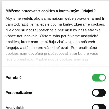
Môžeme pracovať s cookies a kontaktnými údajmi?
Aby sme vedeli, ako sa na našom webe správate, a mohli
vám zobraziť tie najlepšie tipy na knihy, zbierame cookies.
Niektoré sú naozaj potrebné a bez nich by naša stránka
vôbec nefungovala. Okrem toho používame analytické
cookies, ktoré nám umožňujú zisťovať, ako náš web
funguje, a stále ho pre vás zlepšovať. Personalizačné
cookies nám dovoľujú prispôsobovať stránku pre vašu
lepšiu orientáciu. Marketingové cookies nám zas
umožňujú zobrazenie relevantnej reklamy. Niektoré údaje
zdieľame aj s tretími stranami. Veľmi by nám pomohlo,
Výber
keby sme mohli používať všetky tieto cookies. Ďakujeme!
Potrebné
súhlasu
Personalizačné
Analytické