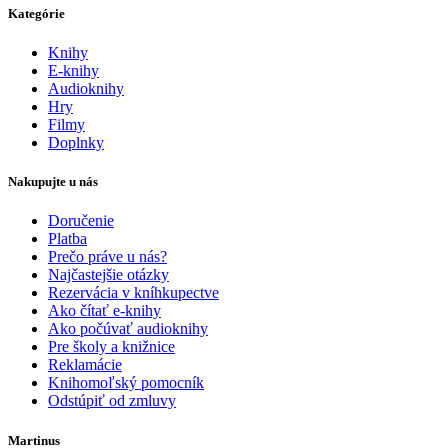
Kategórie
Knihy
E-knihy
Audioknihy
Hry
Filmy
Doplnky
Nakupujte u nás
Doručenie
Platba
Prečo práve u nás?
Najčastejšie otázky
Rezervácia v kníhkupectve
Ako čítať e-knihy
Ako počúvať audioknihy
Pre školy a knižnice
Reklamácie
Knihomoľský pomocník
Odstúpiť od zmluvy
Martinus