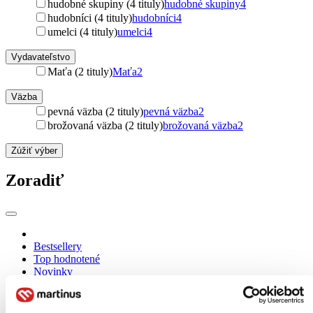
hudobné skupiny (4 tituly)
hudobné skupiny
4
hudobníci (4 tituly)
hudobníci
4
umelci (4 tituly)
umelci
4
Vydavateľstvo
Maťa (2 tituly)
Maťa
2
Väzba
pevná väzba (2 tituly)
pevná väzba
2
brožovaná väzba (2 tituly)
brožovaná väzba
2
Zúžiť výber
Zoradiť
Bestsellery
Top hodnotené
Novinky
Najdrahšie
Najlacnejšie
Najvyššia zľava