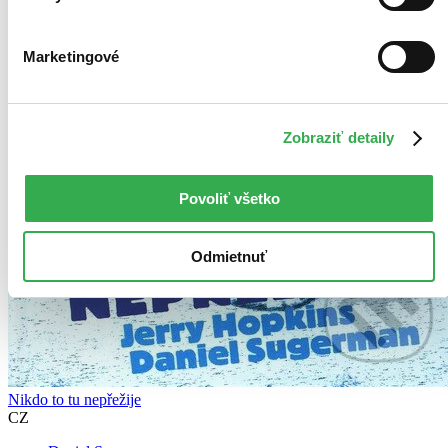
Marketingové
Zobraziť detaily
Povoliť všetko
Odmietnuť
Nikdo to tu nepřežije
CZ