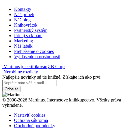
Kontakty
Náš príbeh
Náš blog
Knihovrátok
Partnerský systém
Pridaj sa k nám
Marketing
Náš labák
Prehlásenie o cookies
Vyhlásenie o prístupnosti
Martinus je certifikovaný B Corp
Nerobíme rozdiely
Najlepšie novinky sú tie knižné. Získajte ich ako prví:
Odoslať
© 2000-2026 Martinus. Internetové kníhkupectvo. Všetky práva
vyhradené.
Nastaviť cookies
Ochrana súkromia
Obchodné podmienky