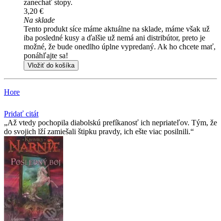
zanechať stopy.
3,20 €
Na sklade
Tento produkt síce máme aktuálne na sklade, máme však už
iba posledné kusy a ďalšie už nemá ani distribútor, preto je
možné, že bude onedlho úplne vypredaný. Ak ho chcete mať,
ponáhľajte sa!
Vložiť do košíka
Hore
Pridať citát
Až vtedy pochopila diabolskú prefíkanosť ich nepriateľov. Tým, že
do svojich lží zamiešali štipku pravdy, ich ešte viac posilnili.