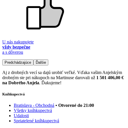
U nás nakupujete
vždy bezpečne
a s dôverou
Predchádzajúce
Ďalšie
Aj z drobných vecí sa dajú urobiť veľké. Vďaka vašim Anjelským
drobným ste pri nákupoch na Martinuse darovali už
1 501 406,00 €
na Dobrého Anjela
. Ďakujeme!
Kníhkupectvá
Bratislava - Obchodná
• Otvorené do 21:00
Všetky kníhkupectvá
Udalosti
Spriatelené kníhkupectvá