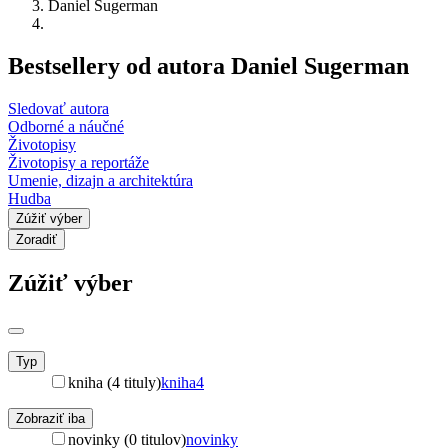
Daniel Sugerman
Bestsellery od autora Daniel Sugerman
Sledovať autora
Odborné a náučné
Životopisy
Životopisy a reportáže
Umenie, dizajn a architektúra
Hudba
Zúžiť výber
Zoradiť
Zúžiť výber
Typ
kniha (4 tituly)
kniha
4
Zobraziť iba
novinky (0 titulov)
novinky