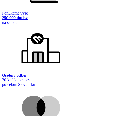
Ponúkame vyše
250 000 titulov
na sklade
Osobný odber
20 kníhkupectiev
po celom Slovensku