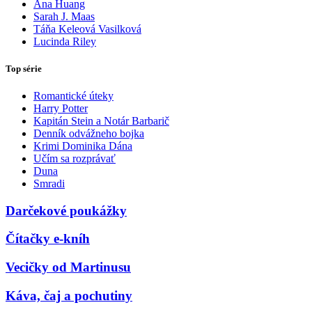
Ana Huang
Sarah J. Maas
Táňa Keleová Vasilková
Lucinda Riley
Top série
Romantické úteky
Harry Potter
Kapitán Stein a Notár Barbarič
Denník odvážneho bojka
Krimi Dominika Dána
Učím sa rozprávať
Duna
Smradi
Darčekové poukážky
Čítačky e-kníh
Vecičky od Martinusu
Káva, čaj a pochutiny