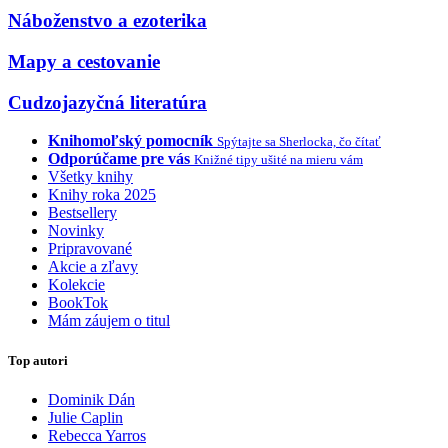
Náboženstvo a ezoterika
Mapy a cestovanie
Cudzojazyčná literatúra
Knihomoľský pomocník
Spýtajte sa Sherlocka, čo čítať
Odporúčame pre vás
Knižné tipy ušité na mieru vám
Všetky knihy
Knihy roka 2025
Bestsellery
Novinky
Pripravované
Akcie a zľavy
Kolekcie
BookTok
Mám záujem o titul
Top autori
Dominik Dán
Julie Caplin
Rebecca Yarros