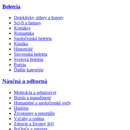
Beletria
Detektívky, trilery a horory
Sci-fi a fantasy
Komiksy
Romantika
Spoločenská beletria
Klasika
Historické
Slovenská beletria
Svetová beletria
Poézia
Ďalšie kategórie
Náučná a odborná
Motivácia a sebarozvoj
Biznis a manažment
Humanitné a spoločenské vedy
História
Životopisy a reportáže
Vzťahy a rodina
Zdravie a životný štýl
Počítače a internet