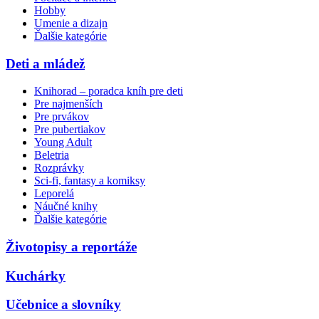
Hobby
Umenie a dizajn
Ďalšie kategórie
Deti a mládež
Knihorad – poradca kníh pre deti
Pre najmenších
Pre prvákov
Pre pubertiakov
Young Adult
Beletria
Rozprávky
Sci-fi, fantasy a komiksy
Leporelá
Náučné knihy
Ďalšie kategórie
Životopisy a reportáže
Kuchárky
Učebnice a slovníky