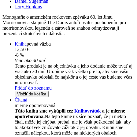
Daniel Sugerman
Jerry Hopkins
Monografie o americkém rockovém zpěváku 60. let Jimu
Morrisonovi a skupině The Doors autoři psali s pochopením pro
morrisonovskou legendu a zároveň se snahou odmytizovat ji
prezentací skutečných událostí...
Kniha
pevná väzba
12,50 €
-8 %
Viac ako 30 dní
Tento produkt je na objednávku a jeho dodanie môže trvať aj
viac ako 30 dní. Urobíme však všetko pre to, aby sme vašu
objednávku odoslali čo najskôr a o jej ceste vás budeme včas
informovať.
Pridať do zoznamu
Vložiť do košíka
Čítaná
mierne opotrebovaná
Túto knihu sme vykúpili cez
Knihovrátok
a je mierne
opotrebovaná.
Na tejto knihe už síce poznať, že ju niekto
čítal, môže jej chýbať prebal, nie je však poškodená tak, aby
to akokoľvek znižovalo zážitok z jej obsahu. Knihu sme
označili nálepkou, ktorá môže na niektorých obaloch