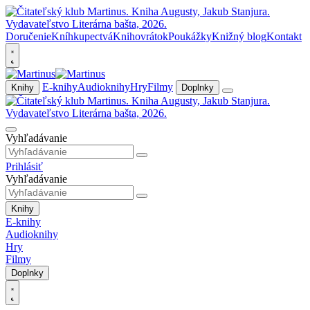
Doručenie
Kníhkupectvá
Knihovrátok
Poukážky
Knižný blog
Kontakt
E-knihy
Audioknihy
Hry
Filmy
Knihy
Doplnky
Vyhľadávanie
Prihlásiť
Vyhľadávanie
Knihy
E-knihy
Audioknihy
Hry
Filmy
Doplnky