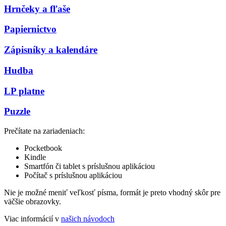
Hrnčeky a fľaše
Papiernictvo
Zápisníky a kalendáre
Hudba
LP platne
Puzzle
Prečítate na zariadeniach:
Pocketbook
Kindle
Smartfón či tablet s príslušnou aplikáciou
Počítač s príslušnou aplikáciou
Nie je možné meniť veľkosť písma, formát je preto vhodný skôr pre
väčšie obrazovky.
Viac informácií v
našich návodoch