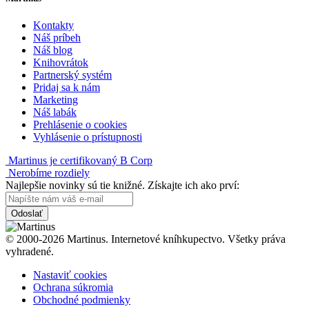
Kontakty
Náš príbeh
Náš blog
Knihovrátok
Partnerský systém
Pridaj sa k nám
Marketing
Náš labák
Prehlásenie o cookies
Vyhlásenie o prístupnosti
Martinus je certifikovaný B Corp
Nerobíme rozdiely
Najlepšie novinky sú tie knižné. Získajte ich ako prví:
Odoslať
© 2000-2026 Martinus. Internetové kníhkupectvo. Všetky práva
vyhradené.
Nastaviť cookies
Ochrana súkromia
Obchodné podmienky