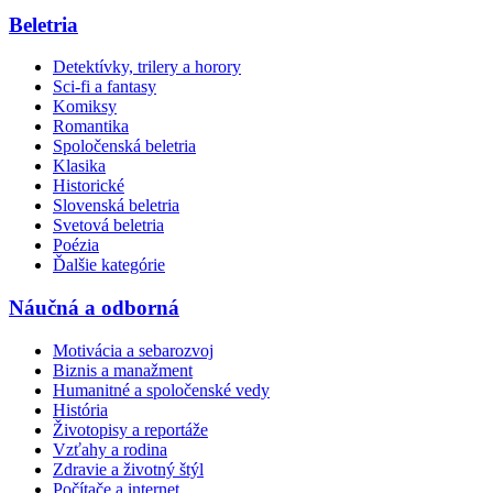
Beletria
Detektívky, trilery a horory
Sci-fi a fantasy
Komiksy
Romantika
Spoločenská beletria
Klasika
Historické
Slovenská beletria
Svetová beletria
Poézia
Ďalšie kategórie
Náučná a odborná
Motivácia a sebarozvoj
Biznis a manažment
Humanitné a spoločenské vedy
História
Životopisy a reportáže
Vzťahy a rodina
Zdravie a životný štýl
Počítače a internet