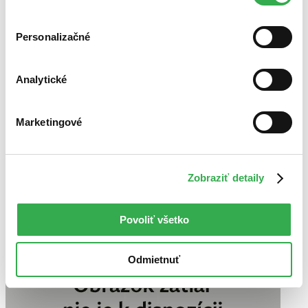
cookies. Ďakujeme!
Zrušiť filtre
dostupné
S brožovanou väzbou
Personalizačné
Analytické
Marketingové
Zobraziť detaily
Povoliť všetko
Odmietnuť