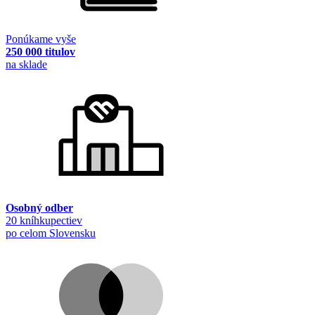
Ponúkame vyše
250 000 titulov
na sklade
Osobný odber
20 kníhkupectiev
po celom Slovensku