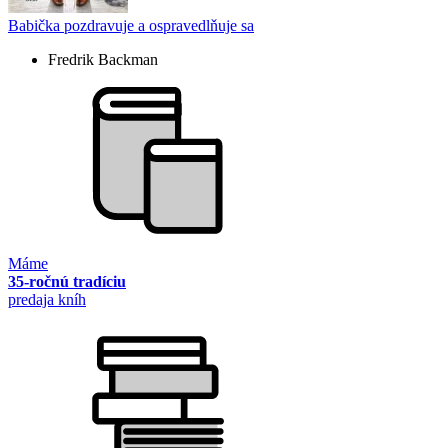
Babička pozdravuje a ospravedlňuje sa
Fredrik Backman
Máme
35-ročnú tradíciu
predaja kníh