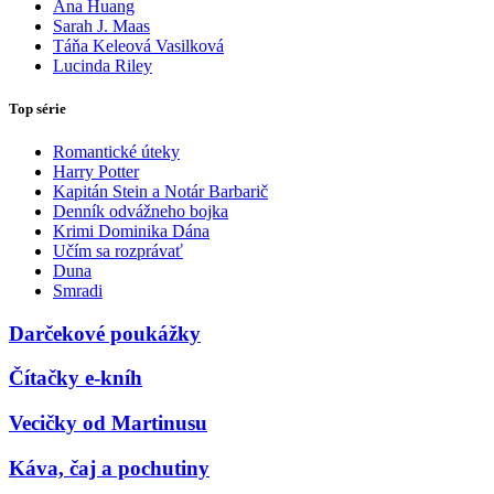
Ana Huang
Sarah J. Maas
Táňa Keleová Vasilková
Lucinda Riley
Top série
Romantické úteky
Harry Potter
Kapitán Stein a Notár Barbarič
Denník odvážneho bojka
Krimi Dominika Dána
Učím sa rozprávať
Duna
Smradi
Darčekové poukážky
Čítačky e-kníh
Vecičky od Martinusu
Káva, čaj a pochutiny