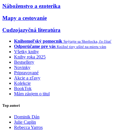
Náboženstvo a ezoterika
Mapy a cestovanie
Cudzojazyčná literatúra
Knihomoľský pomocník
Spýtajte sa Sherlocka, čo čítať
Odporúčame pre vás
Knižné tipy ušité na mieru vám
Všetky knihy
Knihy roka 2025
Bestsellery
Novinky
Pripravované
Akcie a zľavy
Kolekcie
BookTok
Mám záujem o titul
Top autori
Dominik Dán
Julie Caplin
Rebecca Yarros