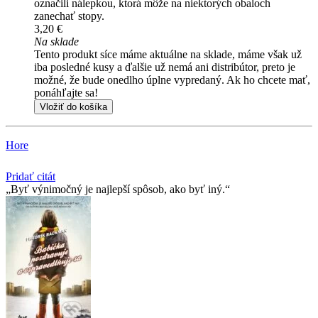
označili nálepkou, ktorá môže na niektorých obaloch
zanechať stopy.
3,20 €
Na sklade
Tento produkt síce máme aktuálne na sklade, máme však už
iba posledné kusy a ďalšie už nemá ani distribútor, preto je
možné, že bude onedlho úplne vypredaný. Ak ho chcete mať,
ponáhľajte sa!
Vložiť do košíka
Hore
Pridať citát
Byť výnimočný je najlepší spôsob, ako byť iný.