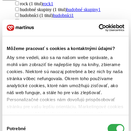
rock (1 titul)
rock
1
hudobné skupiny (1 titul)
hudobné skupiny
1
hudobníci (1 titul)
hudobníci
1
umelci (1 titul)
umelci
1
Väzba
brožovaná väzba (1 titul)
brožovaná väzba
1
Môžeme pracovať s cookies a kontaktnými údajmi?
Zúžiť výber
Aby sme vedeli, ako sa na našom webe správate, a
Zoradiť
mohli vám zobraziť tie najlepšie tipy na knihy, zbierame
cookies. Niektoré sú naozaj potrebné a bez nich by naša
stránka vôbec nefungovala. Okrem toho používame
analytické cookies, ktoré nám umožňujú zisťovať, ako
Bestsellery
náš web funguje, a stále ho pre vás zlepšovať.
Top hodnotené
Novinky
Personalizačné cookies nám dovoľujú prispôsobovať
Najdrahšie
stránku pre vašu lepšiu orientáciu. Marketingové cookies
Najlacnejšie
nám zas umožňujú zobrazenie relevantnej reklamy.
Najvyššia zľava
Niektoré údaje zdieľame aj s tretími stranami. Veľmi by
Výber
nám pomohlo, keby sme mohli používať všetky tieto
Potrebné
súhlasu
Použité filtre