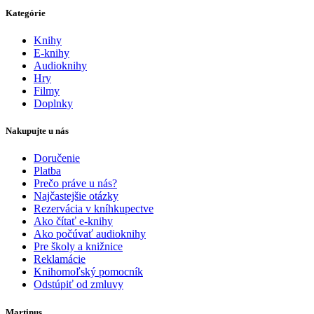
Kategórie
Knihy
E-knihy
Audioknihy
Hry
Filmy
Doplnky
Nakupujte u nás
Doručenie
Platba
Prečo práve u nás?
Najčastejšie otázky
Rezervácia v kníhkupectve
Ako čítať e-knihy
Ako počúvať audioknihy
Pre školy a knižnice
Reklamácie
Knihomoľský pomocník
Odstúpiť od zmluvy
Martinus