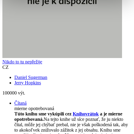
Nikdo to tu nepřežije
CZ
Daniel Sugerman
Jerry Hopkins
100000 výt.
Čítaná
mierne opotrebovaná
Túto knihu sme vykúpili cez
Knihovrátok
a je mierne
opotrebovaná.
Na tejto knihe už síce poznať, že ju niekto
čítal, môže jej chýbať prebal, nie je však poškodená tak, aby
to akokoľvek znižovalo zážitok z jej obsahu. Knihu sme