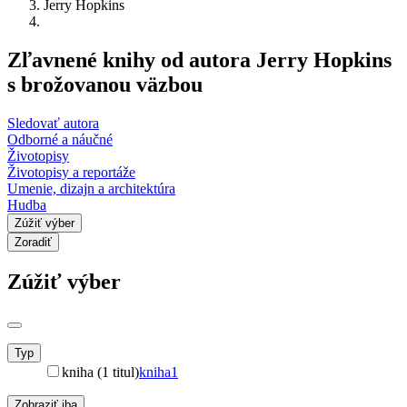
Jerry Hopkins
Zľavnené knihy od autora Jerry Hopkins
s brožovanou väzbou
Sledovať autora
Odborné a náučné
Životopisy
Životopisy a reportáže
Umenie, dizajn a architektúra
Hudba
Zúžiť výber
Zoradiť
Zúžiť výber
Typ
kniha (1 titul)
kniha
1
Zobraziť iba