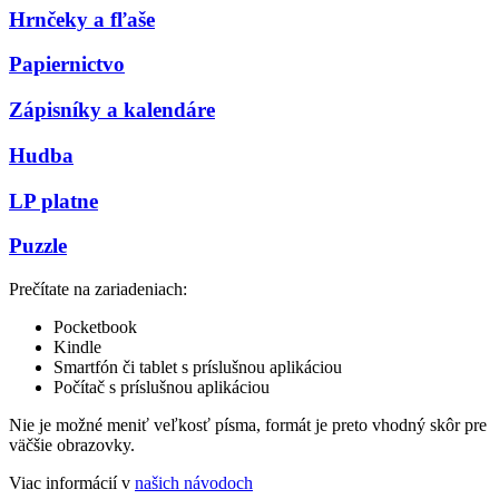
Hrnčeky a fľaše
Papiernictvo
Zápisníky a kalendáre
Hudba
LP platne
Puzzle
Prečítate na zariadeniach:
Pocketbook
Kindle
Smartfón či tablet s príslušnou aplikáciou
Počítač s príslušnou aplikáciou
Nie je možné meniť veľkosť písma, formát je preto vhodný skôr pre
väčšie obrazovky.
Viac informácií v
našich návodoch