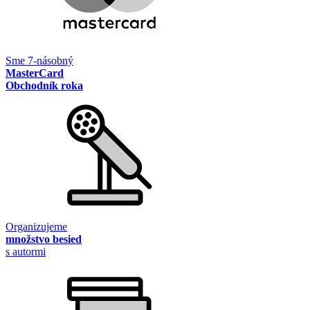
Sme 7-násobný
MasterCard
Obchodník roka
Organizujeme
množstvo besied
s autormi