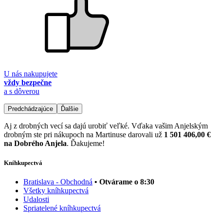
U nás nakupujete
vždy bezpečne
a s dôverou
Predchádzajúce
Ďalšie
Aj z drobných vecí sa dajú urobiť veľké. Vďaka vašim Anjelským
drobným ste pri nákupoch na Martinuse darovali už
1 501 406,00 €
na Dobrého Anjela
. Ďakujeme!
Kníhkupectvá
Bratislava - Obchodná
• Otvárame o 8:30
Všetky kníhkupectvá
Udalosti
Spriatelené kníhkupectvá