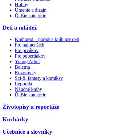
Hobby
Umenie a dizajn
Ďalšie kategórie
Deti a mládež
Knihorad – poradca kníh pre deti
Pre najmenších
Pre prvákov
Pre pubertiakov
Young Adult
Beletria
Rozprávky
Sci-fi, fantasy a komiksy
Leporelá
Náučné knihy
Ďalšie kategórie
Životopisy a reportáže
Kuchárky
Učebnice a slovníky