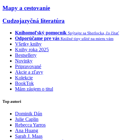
Mapy a cestovanie
Cudzojazyčná literatúra
Knihomoľský pomocník
Spýtajte sa Sherlocka, čo čítať
Odporúčame pre vás
Knižné tipy ušité na mieru vám
Všetky knihy
Knihy roka 2025
Bestsellery
Novinky
Pripravované
Akcie a zľavy
Kolekcie
BookTok
Mám záujem o titul
Top autori
Dominik Dán
Julie Caplin
Rebecca Yarros
Ana Huang
Sarah J. Maas