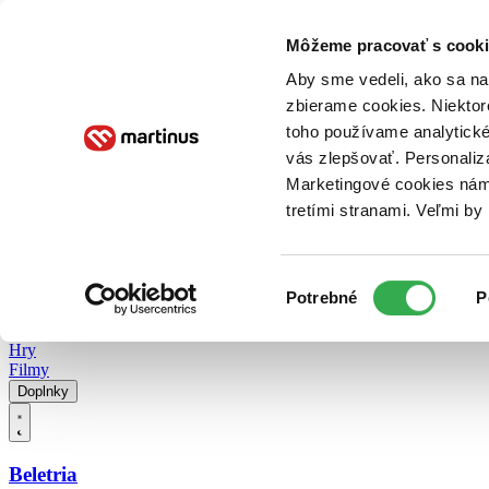
Doručenie
Kníhkupectvá
Knihovrátok
Poukážky
Knižný blog
Kontakt
Môžeme pracovať s cooki
Aby sme vedeli, ako sa na 
zbierame cookies. Niektor
E-knihy
Audioknihy
Hry
Filmy
Knihy
Doplnky
toho používame analytické
vás zlepšovať. Personaliz
Vyhľadávanie
Marketingové cookies nám 
tretími stranami. Veľmi b
Prihlásiť
Vyhľadávanie
Výber
Knihy
Potrebné
P
súhlasu
E-knihy
Audioknihy
Hry
Filmy
Doplnky
Beletria