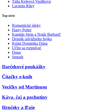
Táňa Keleová Vasilková
Lucinda Riley
Top série
Romantické úteky
Harry Potter
Kapitán Stein a Notár Barbarič
Denník odvážneho bojka
Krimi Dominika Dána
Učím sa rozprávať
Duna
Smradi
Darčekové poukážky
Čítačky e-kníh
Vecičky od Martinusu
Káva, čaj a pochutiny
Hrnčeky a fľaše