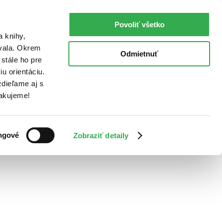
Povoliť všetko
a knihy,
ovala. Okrem
Odmietnuť
stále ho pre
u orientáciu.
dieľame aj s
Ďakujeme!
ngové
Zobraziť detaily