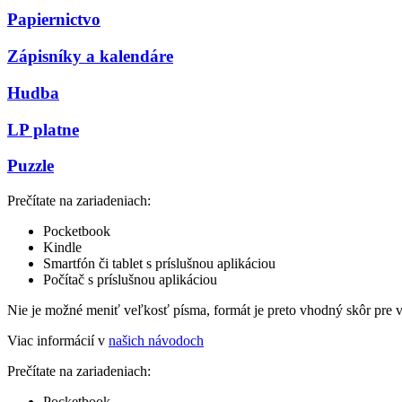
Papiernictvo
Zápisníky a kalendáre
Hudba
LP platne
Puzzle
Prečítate na zariadeniach:
Pocketbook
Kindle
Smartfón či tablet s príslušnou aplikáciou
Počítač s príslušnou aplikáciou
Nie je možné meniť veľkosť písma, formát je preto vhodný skôr pre 
Viac informácií v
našich návodoch
Prečítate na zariadeniach:
Pocketbook