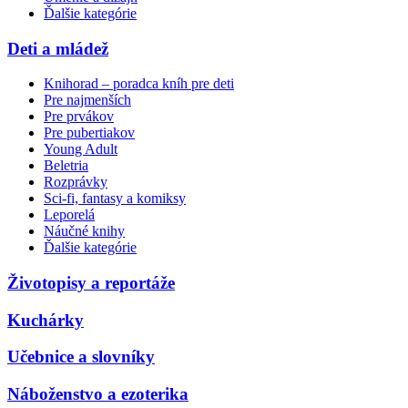
Ďalšie kategórie
Deti a mládež
Knihorad – poradca kníh pre deti
Pre najmenších
Pre prvákov
Pre pubertiakov
Young Adult
Beletria
Rozprávky
Sci-fi, fantasy a komiksy
Leporelá
Náučné knihy
Ďalšie kategórie
Životopisy a reportáže
Kuchárky
Učebnice a slovníky
Náboženstvo a ezoterika