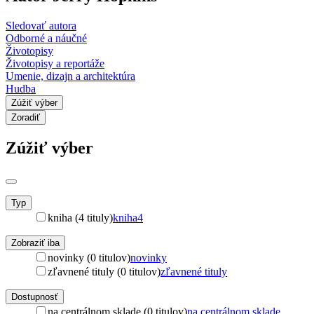
Sledovať autora
Odborné a náučné
Životopisy
Životopisy a reportáže
Umenie, dizajn a architektúra
Hudba
Zúžiť výber
Zoradiť
Zúžiť výber
Typ
kniha (4 tituly)
kniha
4
Zobraziť iba
novinky (0 titulov)
novinky
zľavnené tituly (0 titulov)
zľavnené tituly
Dostupnosť
na centrálnom sklade (0 titulov)
na centrálnom sklade