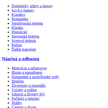
Detektívky, trilery a horory
Sci-fi a fantasy
Komiksy
Romantika
Spoločenská beletria
Klasika
Historické
Slovenská beletria
Svetová beletria
Poézia
Ďalšie kategórie
Náučná a odborná
Motivácia a sebarozvoj
Biznis a manažment
Humanitné a spoločenské vedy
História
Životopisy a reportáže
Vzťahy a rodina
Zdravie a životný štýl
Počítače a internet
Hobby
Umenie a dizajn