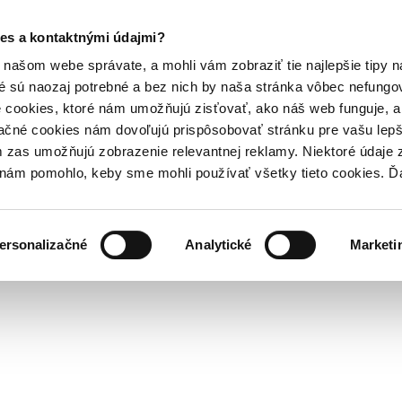
es a kontaktnými údajmi?
našom webe správate, a mohli vám zobraziť tie najlepšie tipy n
é sú naozaj potrebné a bez nich by naša stránka vôbec nefung
 cookies, ktoré nám umožňujú zisťovať, ako náš web funguje, a 
ačné cookies nám dovoľujú prispôsobovať stránku pre vašu lepši
zas umožňujú zobrazenie relevantnej reklamy. Niektoré údaje z
y nám pomohlo, keby sme mohli používať všetky tieto cookies. 
ersonalizačné
Analytické
Marketi