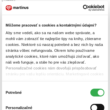
brožovaná väzba (1 titul)
brožovaná väzba
1
Zúžiť výber
Zoradiť
Môžeme pracovať s cookies a kontaktnými údajmi?
Aby sme vedeli, ako sa na našom webe správate, a
mohli vám zobraziť tie najlepšie tipy na knihy, zbierame
cookies. Niektoré sú naozaj potrebné a bez nich by naša
Bestsellery
stránka vôbec nefungovala. Okrem toho používame
Top hodnotené
Novinky
analytické cookies, ktoré nám umožňujú zisťovať, ako
Najdrahšie
náš web funguje, a stále ho pre vás zlepšovať.
Najlacnejšie
Personalizačné cookies nám dovoľujú prispôsobovať
Najvyššia zľava
stránku pre vašu lepšiu orientáciu. Marketingové cookies
nám zas umožňujú zobrazenie relevantnej reklamy.
Použité filtre
Niektoré údaje zdieľame aj s tretími stranami. Veľmi by
Zrušiť filtre
Výber
So zelenou obálkou
nám pomohlo, keby sme mohli používať všetky tieto
Potrebné
súhlasu
cookies. Ďakujeme!
Personalizačné