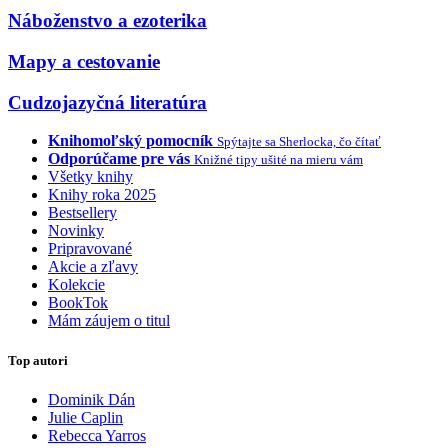
Náboženstvo a ezoterika
Mapy a cestovanie
Cudzojazyčná literatúra
Knihomoľský pomocník
Spýtajte sa Sherlocka, čo čítať
Odporúčame pre vás
Knižné tipy ušité na mieru vám
Všetky knihy
Knihy roka 2025
Bestsellery
Novinky
Pripravované
Akcie a zľavy
Kolekcie
BookTok
Mám záujem o titul
Top autori
Dominik Dán
Julie Caplin
Rebecca Yarros