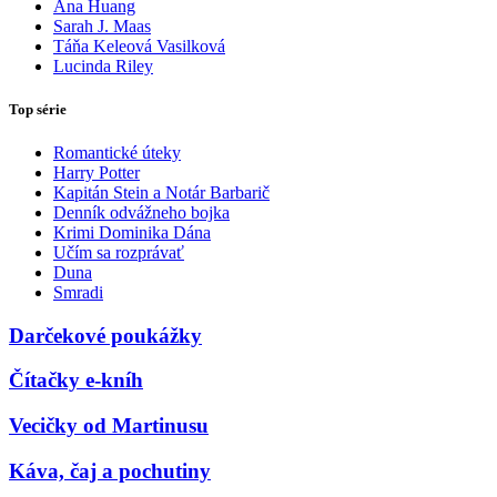
Ana Huang
Sarah J. Maas
Táňa Keleová Vasilková
Lucinda Riley
Top série
Romantické úteky
Harry Potter
Kapitán Stein a Notár Barbarič
Denník odvážneho bojka
Krimi Dominika Dána
Učím sa rozprávať
Duna
Smradi
Darčekové poukážky
Čítačky e-kníh
Vecičky od Martinusu
Káva, čaj a pochutiny