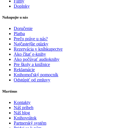
Filmy
Doplnky
Nakupujte u nás
Doručenie
Platba
Prečo práve u nás?
Najčastejšie otázky
Rezervácia v kníhkupectve
Ako čítať e-knihy
Ako počúvať audioknihy
Pre školy a knižnice
Reklamácie
Knihomoľský pomocník
Odstúpiť od zmluvy
Martinus
Kontakty
Náš príbeh
Náš blog
Knihovrátok
Partnerský systém