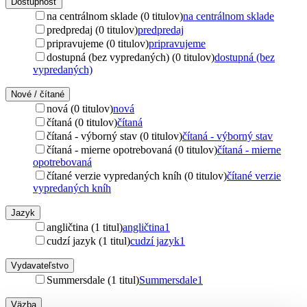
Dostupnosť
na centrálnom sklade (0 titulov)
na centrálnom sklade
predpredaj (0 titulov)
predpredaj
pripravujeme (0 titulov)
pripravujeme
dostupná (bez vypredaných) (0 titulov)
dostupná (bez
vypredaných)
Nové / čítané
nová (0 titulov)
nová
čítaná (0 titulov)
čítaná
čítaná - výborný stav (0 titulov)
čítaná - výborný stav
čítaná - mierne opotrebovaná (0 titulov)
čítaná - mierne
opotrebovaná
čítané verzie vypredaných kníh (0 titulov)
čítané verzie
vypredaných kníh
Jazyk
angličtina (1 titul)
angličtina
1
cudzí jazyk (1 titul)
cudzí jazyk
1
Vydavateľstvo
Summersdale (1 titul)
Summersdale
1
Väzba