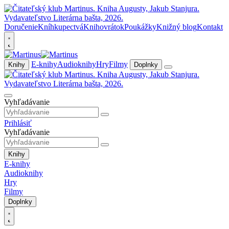
Doručenie
Kníhkupectvá
Knihovrátok
Poukážky
Knižný blog
Kontakt
E-knihy
Audioknihy
Hry
Filmy
Knihy
Doplnky
Vyhľadávanie
Prihlásiť
Vyhľadávanie
Knihy
E-knihy
Audioknihy
Hry
Filmy
Doplnky