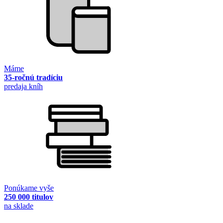
Máme
35-ročnú tradíciu
predaja kníh
Ponúkame vyše
250 000 titulov
na sklade