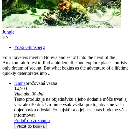
Jungle
EN
Yossi Ghinsberg
Four travelers meet in Bolivia and set off into the heart of the
Amazon rainforest to find a hidden tribe and explore places tourists
only dream of seeing. But what begins as the adventure of a lifetime
quickly deteriorates into ...
Kniha
brožovaná väzba
14,50 €
Viac ako 30 dní
Tento produkt je na objednávku a jeho dodanie môže trvať aj
viac ako 30 dní. Urobíme však všetko pre to, aby sme vašu
objednávku odoslali čo najskôr a o jej ceste vás budeme včas
informovať.
Pridať do zoznamu
Vložiť do košíka