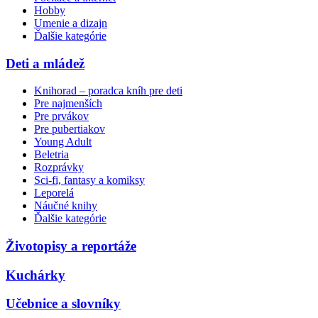
Hobby
Umenie a dizajn
Ďalšie kategórie
Deti a mládež
Knihorad – poradca kníh pre deti
Pre najmenších
Pre prvákov
Pre pubertiakov
Young Adult
Beletria
Rozprávky
Sci-fi, fantasy a komiksy
Leporelá
Náučné knihy
Ďalšie kategórie
Životopisy a reportáže
Kuchárky
Učebnice a slovníky