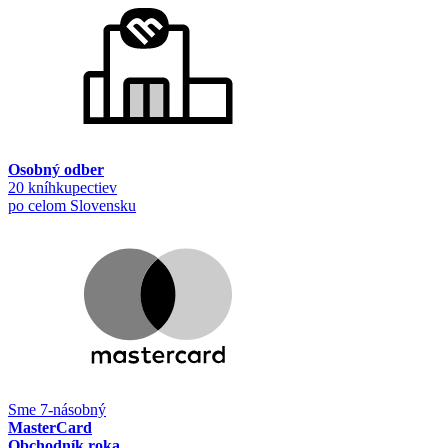
Osobný odber
20 kníhkupectiev
po celom Slovensku
Sme 7-násobný
MasterCard
Obchodník roka