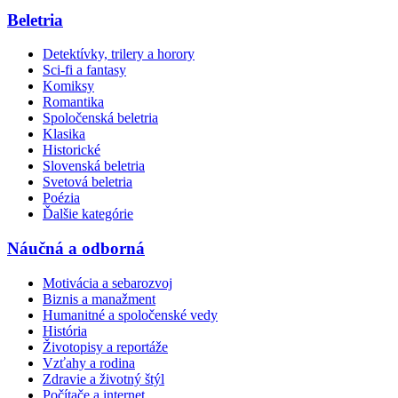
Beletria
Detektívky, trilery a horory
Sci-fi a fantasy
Komiksy
Romantika
Spoločenská beletria
Klasika
Historické
Slovenská beletria
Svetová beletria
Poézia
Ďalšie kategórie
Náučná a odborná
Motivácia a sebarozvoj
Biznis a manažment
Humanitné a spoločenské vedy
História
Životopisy a reportáže
Vzťahy a rodina
Zdravie a životný štýl
Počítače a internet