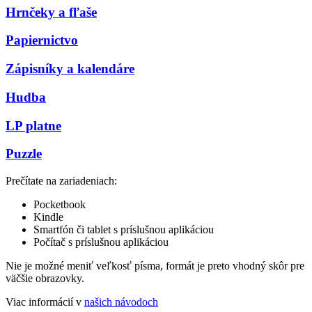
Hrnčeky a fľaše
Papiernictvo
Zápisníky a kalendáre
Hudba
LP platne
Puzzle
Prečítate na zariadeniach:
Pocketbook
Kindle
Smartfón či tablet s príslušnou aplikáciou
Počítač s príslušnou aplikáciou
Nie je možné meniť veľkosť písma, formát je preto vhodný skôr pre
väčšie obrazovky.
Viac informácií v
našich návodoch