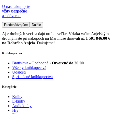
U nás nakupujete
vždy bezpečne
a s dôverou
Predchádzajúce
Ďalšie
Aj z drobných vecí sa dajú urobiť veľké. Vďaka vašim Anjelským
drobným ste pri nákupoch na Martinuse darovali už
1 501 846,00 €
na Dobrého Anjela
. Ďakujeme!
Kníhkupectvá
Bratislava - Obchodná
• Otvorené do 20:00
Všetky kníhkupectvá
Udalosti
Spriatelené kníhkupectvá
Kategórie
Knihy
E-knihy
Audioknihy
Hry