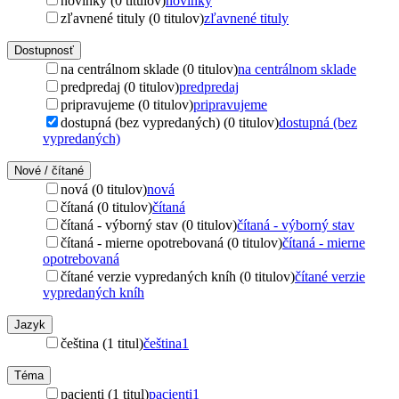
novinky (0 titulov)
novinky
zľavnené tituly (0 titulov)
zľavnené tituly
Dostupnosť
na centrálnom sklade (0 titulov)
na centrálnom sklade
predpredaj (0 titulov)
predpredaj
pripravujeme (0 titulov)
pripravujeme
dostupná (bez vypredaných) (0 titulov)
dostupná (bez
vypredaných)
Nové / čítané
nová (0 titulov)
nová
čítaná (0 titulov)
čítaná
čítaná - výborný stav (0 titulov)
čítaná - výborný stav
čítaná - mierne opotrebovaná (0 titulov)
čítaná - mierne
opotrebovaná
čítané verzie vypredaných kníh (0 titulov)
čítané verzie
vypredaných kníh
Jazyk
čeština (1 titul)
čeština
1
Téma
pacienti (1 titul)
pacienti
1