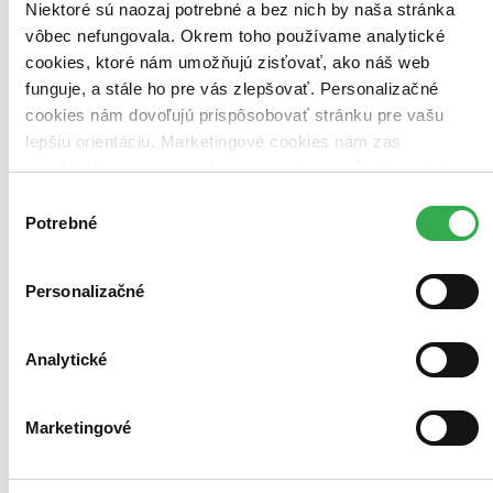
Niektoré sú naozaj potrebné a bez nich by naša stránka
Zrušiť filtre
Na tému transplantácia
dostupné
vôbec nefungovala. Okrem toho používame analytické
cookies, ktoré nám umožňujú zisťovať, ako náš web
funguje, a stále ho pre vás zlepšovať. Personalizačné
cookies nám dovoľujú prispôsobovať stránku pre vašu
lepšiu orientáciu. Marketingové cookies nám zas
umožňujú zobrazenie relevantnej reklamy. Niektoré údaje
zdieľame aj s tretími stranami. Veľmi by nám pomohlo,
Výber
keby sme mohli používať všetky tieto cookies. Ďakujeme!
Potrebné
súhlasu
Personalizačné
Analytické
Marketingové