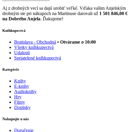
Aj z drobných vecí sa dajú urobiť veľké. Vďaka vašim Anjelským
drobným ste pri nákupoch na Martinuse darovali už
1 501 846,00 €
na Dobrého Anjela
. Ďakujeme!
Kníhkupectvá
Bratislava - Obchodná
• Otvárame o 10:00
Všetky kníhkupectvá
Udalosti
Spriatelené kníhkupectvá
Kategórie
Knihy
E-knihy
Audioknihy
Hry
Filmy
Doplnky
Nakupujte u nás
Doručenie