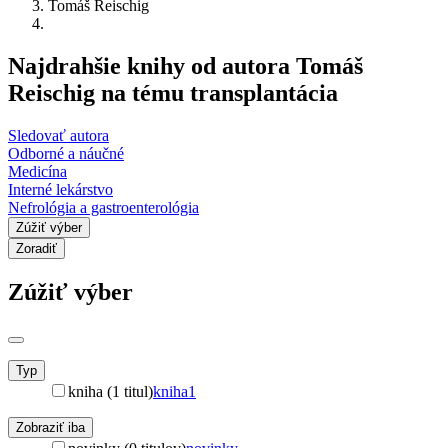
Tomáš Reischig
Najdrahšie knihy od autora Tomáš
Reischig na tému transplantácia
Sledovať autora
Odborné a náučné
Medicína
Interné lekárstvo
Nefrológia a gastroenterológia
Zúžiť výber
Zoradiť
Zúžiť výber
Typ
kniha (1 titul)
kniha
1
Zobraziť iba