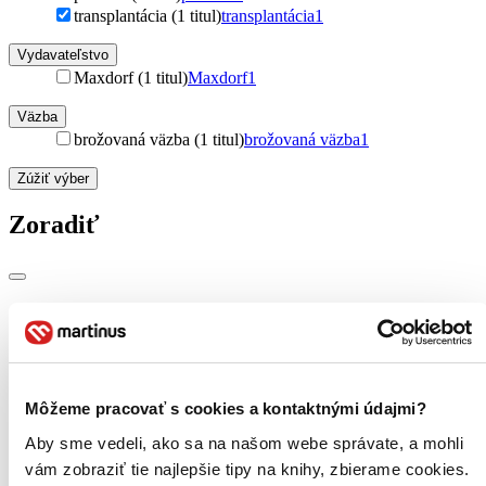
transplantácia (1 titul)
transplantácia
1
Vydavateľstvo
Maxdorf (1 titul)
Maxdorf
1
Väzba
brožovaná väzba (1 titul)
brožovaná väzba
1
Zúžiť výber
Zoradiť
Bestsellery
Top hodnotené
Novinky
Najdrahšie
Najlacnejšie
Môžeme pracovať s cookies a kontaktnými údajmi?
Najvyššia zľava
Aby sme vedeli, ako sa na našom webe správate, a mohli
vám zobraziť tie najlepšie tipy na knihy, zbierame cookies.
Použité filtre