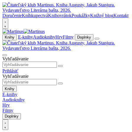
Doručenie
Kníhkupectvá
Knihovrátok
Poukážky
Knižný blog
Kontakt
E-knihy
Audioknihy
Hry
Filmy
Knihy
Doplnky
Vyhľadávanie
Prihlásiť
Vyhľadávanie
Knihy
E-knihy
Audioknihy
Hry
Filmy
Doplnky