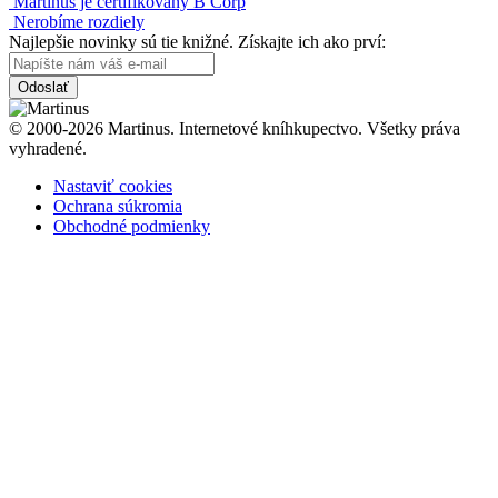
Martinus je certifikovaný B Corp
Nerobíme rozdiely
Najlepšie novinky sú tie knižné. Získajte ich ako prví:
Odoslať
© 2000-2026 Martinus. Internetové kníhkupectvo. Všetky práva
vyhradené.
Nastaviť cookies
Ochrana súkromia
Obchodné podmienky