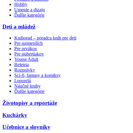
Hobby
Umenie a dizajn
Ďalšie kategórie
Deti a mládež
Knihorad – poradca kníh pre deti
Pre najmenších
Pre prvákov
Pre pubertiakov
Young Adult
Beletria
Rozprávky
Sci-fi, fantasy a komiksy
Leporelá
Náučné knihy
Ďalšie kategórie
Životopisy a reportáže
Kuchárky
Učebnice a slovníky