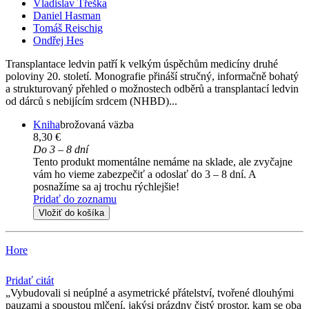
Vladislav Třeška
Daniel Hasman
Tomáš Reischig
Ondřej Hes
Transplantace ledvin patří k velkým úspěchům medicíny druhé
poloviny 20. století. Monografie přináší stručný, informačně bohatý
a strukturovaný přehled o možnostech odběrů a transplantací ledvin
od dárců s nebijícím srdcem (NHBD)...
Kniha
brožovaná väzba
8,30 €
Do 3 – 8 dní
Tento produkt momentálne nemáme na sklade, ale zvyčajne
vám ho vieme zabezpečiť a odoslať do 3 – 8 dní. A
posnažíme sa aj trochu rýchlejšie!
Pridať do zoznamu
Vložiť do košíka
Hore
Pridať citát
Vybudovali si neúplné a asymetrické přátelství, tvořené dlouhými
pauzami a spoustou mlčení, jakýsi prázdny čistý prostor, kam se oba