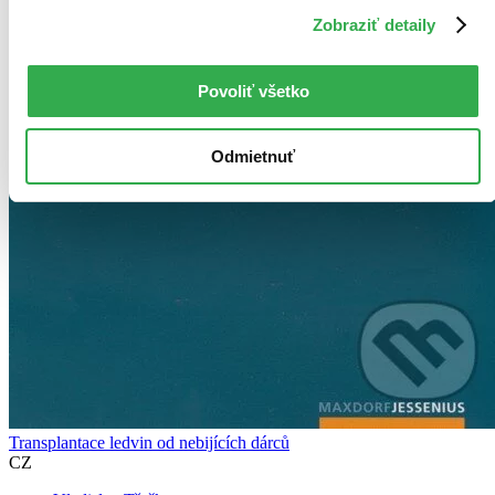
Zobraziť detaily
Povoliť všetko
Odmietnuť
Transplantace ledvin od nebijících dárců
CZ