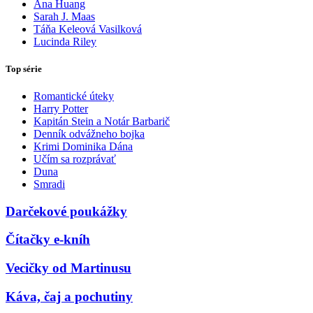
Ana Huang
Sarah J. Maas
Táňa Keleová Vasilková
Lucinda Riley
Top série
Romantické úteky
Harry Potter
Kapitán Stein a Notár Barbarič
Denník odvážneho bojka
Krimi Dominika Dána
Učím sa rozprávať
Duna
Smradi
Darčekové poukážky
Čítačky e-kníh
Vecičky od Martinusu
Káva, čaj a pochutiny