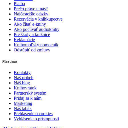
Platba
Prečo práve u nás?
Najčastejšie otázky
Rezervácia v kníhkupectve
Ako čítať e-knihy
Ako počúvať audioknihy
Pre školy a knižnice
Reklamácie
Knihomoľský pomocník
Odstúpiť od zmluvy
Martinus
Kontakty
Náš príbeh
Náš blog
Knihovrátok
Partnerský systém
Pridaj sa k nám
Marketing
Náš labák
Prehlásenie o cookies
Vyhlásenie o prístupnosti