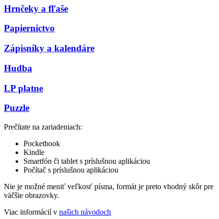
Hrnčeky a fľaše
Papiernictvo
Zápisníky a kalendáre
Hudba
LP platne
Puzzle
Prečítate na zariadeniach:
Pocketbook
Kindle
Smartfón či tablet s príslušnou aplikáciou
Počítač s príslušnou aplikáciou
Nie je možné meniť veľkosť písma, formát je preto vhodný skôr pre
väčšie obrazovky.
Viac informácií v
našich návodoch