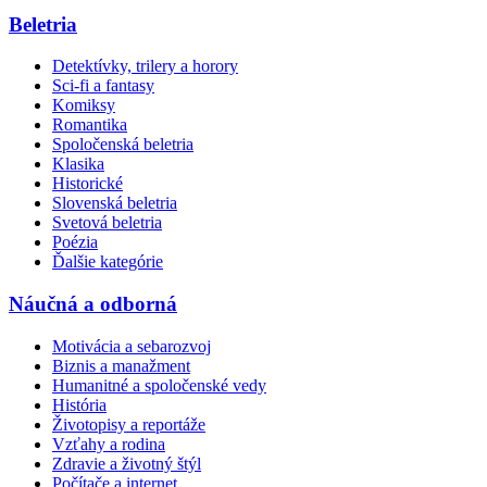
Beletria
Detektívky, trilery a horory
Sci-fi a fantasy
Komiksy
Romantika
Spoločenská beletria
Klasika
Historické
Slovenská beletria
Svetová beletria
Poézia
Ďalšie kategórie
Náučná a odborná
Motivácia a sebarozvoj
Biznis a manažment
Humanitné a spoločenské vedy
História
Životopisy a reportáže
Vzťahy a rodina
Zdravie a životný štýl
Počítače a internet