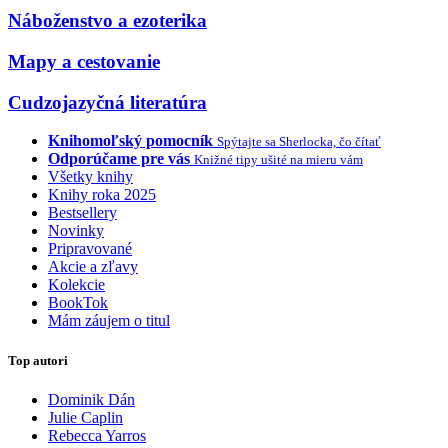
Náboženstvo a ezoterika
Mapy a cestovanie
Cudzojazyčná literatúra
Knihomoľský pomocník
Spýtajte sa Sherlocka, čo čítať
Odporúčame pre vás
Knižné tipy ušité na mieru vám
Všetky knihy
Knihy roka 2025
Bestsellery
Novinky
Pripravované
Akcie a zľavy
Kolekcie
BookTok
Mám záujem o titul
Top autori
Dominik Dán
Julie Caplin
Rebecca Yarros