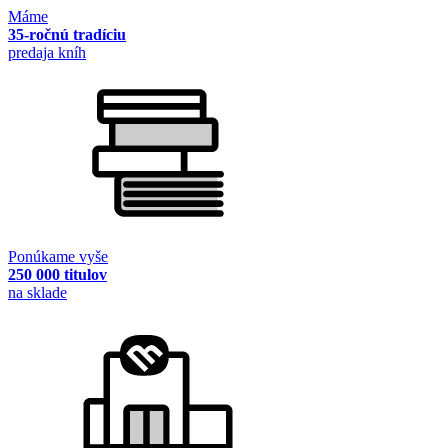
Máme
35-ročnú tradíciu
predaja kníh
Ponúkame vyše
250 000 titulov
na sklade