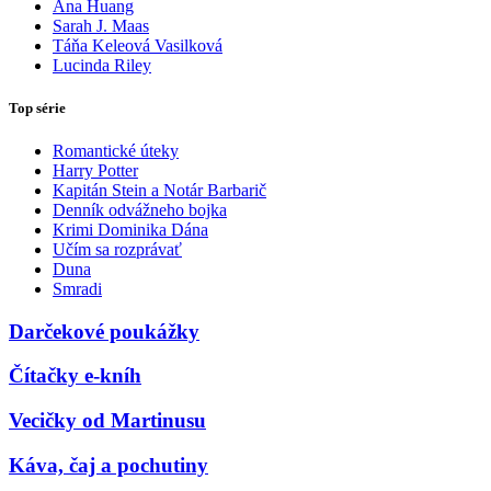
Ana Huang
Sarah J. Maas
Táňa Keleová Vasilková
Lucinda Riley
Top série
Romantické úteky
Harry Potter
Kapitán Stein a Notár Barbarič
Denník odvážneho bojka
Krimi Dominika Dána
Učím sa rozprávať
Duna
Smradi
Darčekové poukážky
Čítačky e-kníh
Vecičky od Martinusu
Káva, čaj a pochutiny