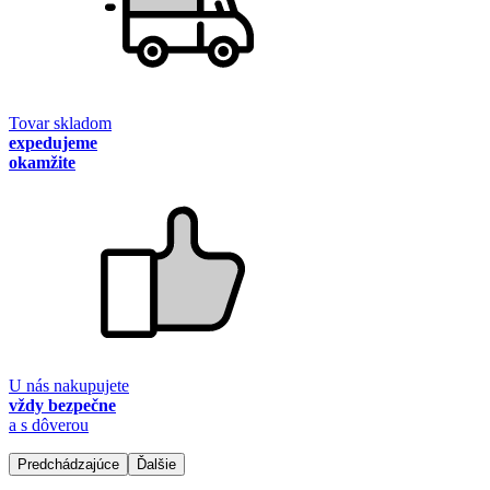
Tovar skladom
expedujeme
okamžite
U nás nakupujete
vždy bezpečne
a s dôverou
Predchádzajúce
Ďalšie