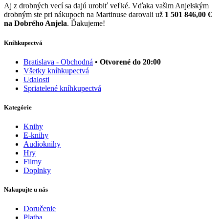
Aj z drobných vecí sa dajú urobiť veľké. Vďaka vašim Anjelským
drobným ste pri nákupoch na Martinuse darovali už
1 501 846,00 €
na Dobrého Anjela
. Ďakujeme!
Kníhkupectvá
Bratislava - Obchodná
• Otvorené do 20:00
Všetky kníhkupectvá
Udalosti
Spriatelené kníhkupectvá
Kategórie
Knihy
E-knihy
Audioknihy
Hry
Filmy
Doplnky
Nakupujte u nás
Doručenie
Platba