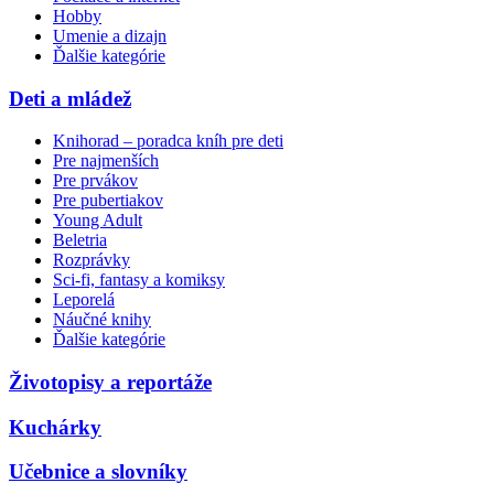
Hobby
Umenie a dizajn
Ďalšie kategórie
Deti a mládež
Knihorad – poradca kníh pre deti
Pre najmenších
Pre prvákov
Pre pubertiakov
Young Adult
Beletria
Rozprávky
Sci-fi, fantasy a komiksy
Leporelá
Náučné knihy
Ďalšie kategórie
Životopisy a reportáže
Kuchárky
Učebnice a slovníky