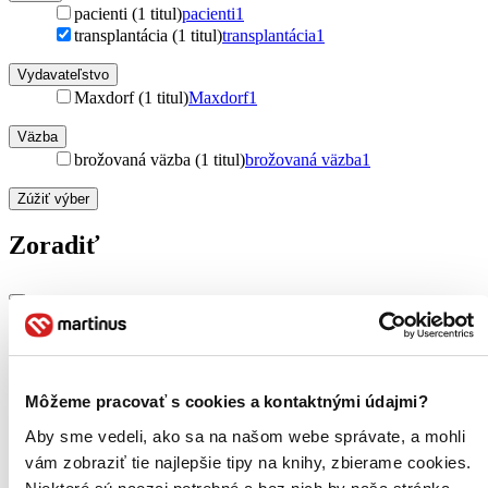
pacienti (1 titul)
pacienti
1
transplantácia (1 titul)
transplantácia
1
Vydavateľstvo
Maxdorf (1 titul)
Maxdorf
1
Väzba
brožovaná väzba (1 titul)
brožovaná väzba
1
Zúžiť výber
Zoradiť
Bestsellery
Top hodnotené
Novinky
Môžeme pracovať s cookies a kontaktnými údajmi?
Najdrahšie
Najlacnejšie
Aby sme vedeli, ako sa na našom webe správate, a mohli
Najvyššia zľava
vám zobraziť tie najlepšie tipy na knihy, zbierame cookies.