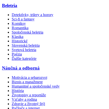
Beletria
Detektívky, trilery a horory
Sci-fi a fantasy
Komiksy
Romantika
Spoločenská beletria
Klasika
Historické
Slovenská beletria
Svetová beletria
Poézia
Ďalšie kategórie
Náučná a odborná
Motivácia a sebarozvoj
Biznis a manažment
Humanitné a spoločenské vedy
História
Životopisy a reportáže
Vzťahy a rodina
Zdravie a životný štýl
Počítače a internet