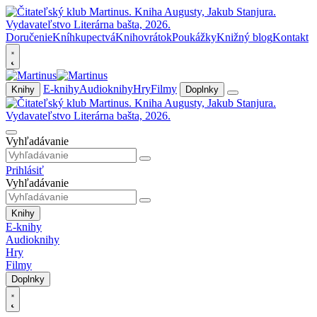
Doručenie
Kníhkupectvá
Knihovrátok
Poukážky
Knižný blog
Kontakt
E-knihy
Audioknihy
Hry
Filmy
Knihy
Doplnky
Vyhľadávanie
Prihlásiť
Vyhľadávanie
Knihy
E-knihy
Audioknihy
Hry
Filmy
Doplnky