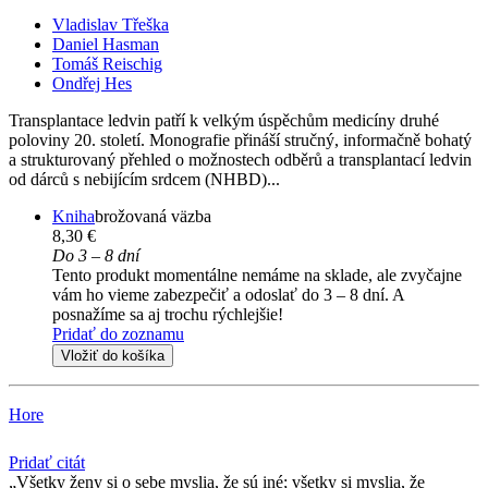
Vladislav Třeška
Daniel Hasman
Tomáš Reischig
Ondřej Hes
Transplantace ledvin patří k velkým úspěchům medicíny druhé
poloviny 20. století. Monografie přináší stručný, informačně bohatý
a strukturovaný přehled o možnostech odběrů a transplantací ledvin
od dárců s nebijícím srdcem (NHBD)...
Kniha
brožovaná väzba
8,30 €
Do 3 – 8 dní
Tento produkt momentálne nemáme na sklade, ale zvyčajne
vám ho vieme zabezpečiť a odoslať do 3 – 8 dní. A
posnažíme sa aj trochu rýchlejšie!
Pridať do zoznamu
Vložiť do košíka
Hore
Pridať citát
Všetky ženy si o sebe myslia, že sú iné; všetky si myslia, že