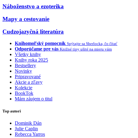
Náboženstvo a ezoterika
Mapy a cestovanie
Cudzojazyčná literatúra
Knihomoľský pomocník
Spýtajte sa Sherlocka, čo čítať
Odporúčame pre vás
Knižné tipy ušité na mieru vám
Všetky knihy
Knihy roka 2025
Bestsellery
Novinky
Pripravované
Akcie a zľavy
Kolekcie
BookTok
Mám záujem o titul
Top autori
Dominik Dán
Julie Caplin
Rebecca Yarros