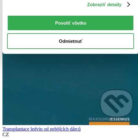
Zobraziť detaily
Povoliť všetko
Odmietnuť
Transplantace ledvin od nebijících dárců
CZ