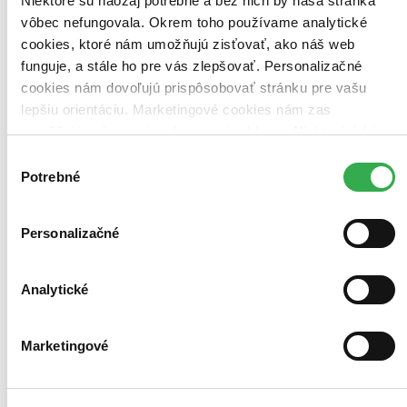
Niektoré sú naozaj potrebné a bez nich by naša stránka
Použité filtre
vôbec nefungovala. Okrem toho používame analytické
Zrušiť filtre
cookies, ktoré nám umožňujú zisťovať, ako náš web
Na tému transplantácia
dostupné
funguje, a stále ho pre vás zlepšovať. Personalizačné
cookies nám dovoľujú prispôsobovať stránku pre vašu
lepšiu orientáciu. Marketingové cookies nám zas
umožňujú zobrazenie relevantnej reklamy. Niektoré údaje
zdieľame aj s tretími stranami. Veľmi by nám pomohlo,
Výber
keby sme mohli používať všetky tieto cookies. Ďakujeme!
Potrebné
súhlasu
Personalizačné
Analytické
Marketingové