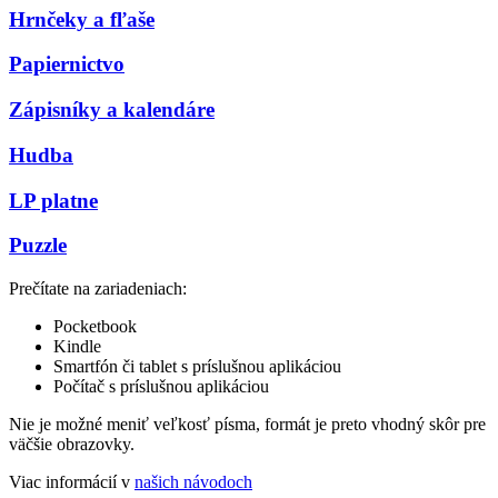
Hrnčeky a fľaše
Papiernictvo
Zápisníky a kalendáre
Hudba
LP platne
Puzzle
Prečítate na zariadeniach:
Pocketbook
Kindle
Smartfón či tablet s príslušnou aplikáciou
Počítač s príslušnou aplikáciou
Nie je možné meniť veľkosť písma, formát je preto vhodný skôr pre
väčšie obrazovky.
Viac informácií v
našich návodoch