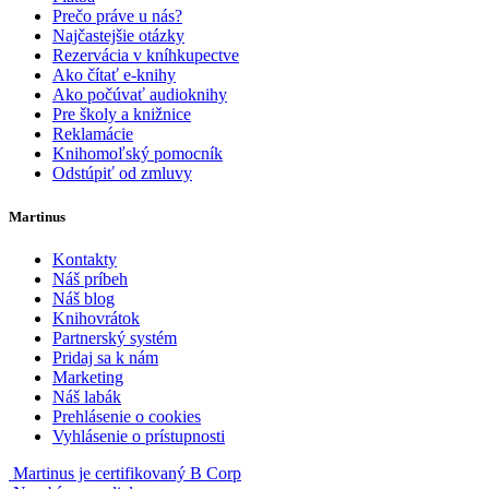
Prečo práve u nás?
Najčastejšie otázky
Rezervácia v kníhkupectve
Ako čítať e-knihy
Ako počúvať audioknihy
Pre školy a knižnice
Reklamácie
Knihomoľský pomocník
Odstúpiť od zmluvy
Martinus
Kontakty
Náš príbeh
Náš blog
Knihovrátok
Partnerský systém
Pridaj sa k nám
Marketing
Náš labák
Prehlásenie o cookies
Vyhlásenie o prístupnosti
Martinus je certifikovaný B Corp