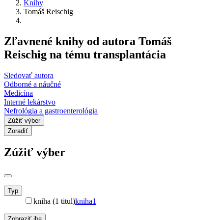
Knihy
Tomáš Reischig
Zľavnené knihy od autora Tomáš
Reischig na tému transplantácia
Sledovať autora
Odborné a náučné
Medicína
Interné lekárstvo
Nefrológia a gastroenterológia
Zúžiť výber
Zoradiť
Zúžiť výber
Typ
kniha (1 titul)
kniha
1
Zobraziť iba