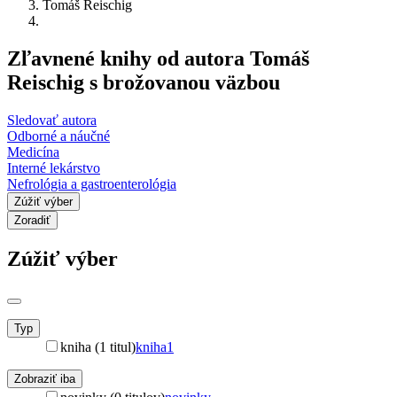
Tomáš Reischig
Zľavnené knihy od autora Tomáš
Reischig s brožovanou väzbou
Sledovať autora
Odborné a náučné
Medicína
Interné lekárstvo
Nefrológia a gastroenterológia
Zúžiť výber
Zoradiť
Zúžiť výber
Typ
kniha (1 titul)
kniha
1
Zobraziť iba