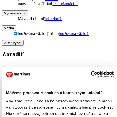
transplantácia (1 titul)
transplantácia
1
Vydavateľstvo
Maxdorf (1 titul)
Maxdorf
1
Väzba
brožovaná väzba (1 titul)
brožovaná väzba
1
Zúžiť výber
Zoradiť
Bestsellery
Top hodnotené
Novinky
Môžeme pracovať s cookies a kontaktnými údajmi?
Najdrahšie
Najlacnejšie
Aby sme vedeli, ako sa na našom webe správate, a mohli
Najvyššia zľava
vám zobraziť tie najlepšie tipy na knihy, zbierame cookies.
Niektoré sú naozaj potrebné a bez nich by naša stránka
Použité filtre