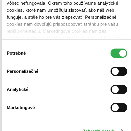
vôbec nefungovala. Okrem toho používame analytické
Zrušiť filtre
dostupné
S brožovanou väzbou
cookies, ktoré nám umožňujú zisťovať, ako náš web
funguje, a stále ho pre vás zlepšovať. Personalizačné
cookies nám dovoľujú prispôsobovať stránku pre vašu
lepšiu orientáciu. Marketingové cookies nám zas
umožňujú zobrazenie relevantnej reklamy. Niektoré údaje
zdieľame aj s tretími stranami. Veľmi by nám pomohlo,
Výber
keby sme mohli používať všetky tieto cookies. Ďakujeme!
Potrebné
súhlasu
Personalizačné
Analytické
Marketingové