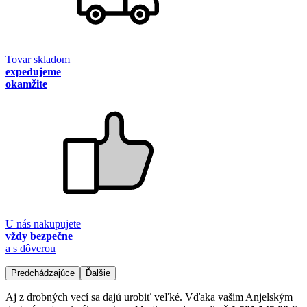
Tovar skladom
expedujeme
okamžite
U nás nakupujete
vždy bezpečne
a s dôverou
Predchádzajúce
Ďalšie
Aj z drobných vecí sa dajú urobiť veľké. Vďaka vašim Anjelským