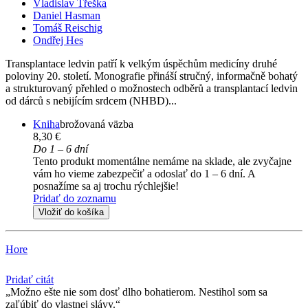
Vladislav Třeška
Daniel Hasman
Tomáš Reischig
Ondřej Hes
Transplantace ledvin patří k velkým úspěchům medicíny druhé
poloviny 20. století. Monografie přináší stručný, informačně bohatý
a strukturovaný přehled o možnostech odběrů a transplantací ledvin
od dárců s nebijícím srdcem (NHBD)...
Kniha
brožovaná väzba
8,30 €
Do 1 – 6 dní
Tento produkt momentálne nemáme na sklade, ale zvyčajne
vám ho vieme zabezpečiť a odoslať do 1 – 6 dní. A
posnažíme sa aj trochu rýchlejšie!
Pridať do zoznamu
Vložiť do košíka
Hore
Pridať citát
Možno ešte nie som dosť dlho bohatierom. Nestihol som sa
zaľúbiť do vlastnej slávy.