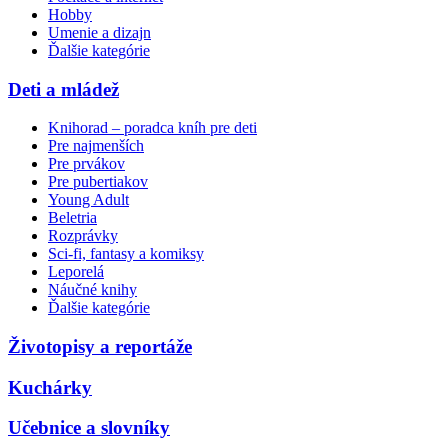
Hobby
Umenie a dizajn
Ďalšie kategórie
Deti a mládež
Knihorad – poradca kníh pre deti
Pre najmenších
Pre prvákov
Pre pubertiakov
Young Adult
Beletria
Rozprávky
Sci-fi, fantasy a komiksy
Leporelá
Náučné knihy
Ďalšie kategórie
Životopisy a reportáže
Kuchárky
Učebnice a slovníky