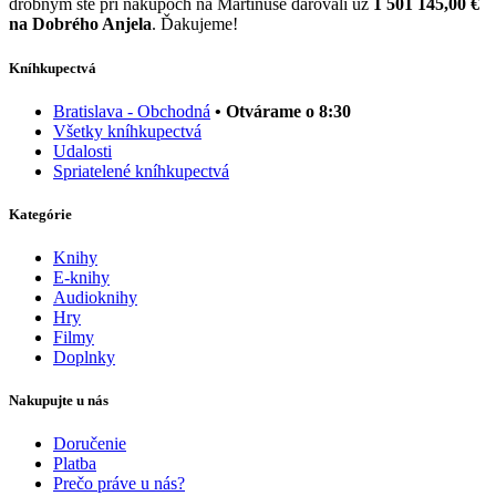
drobným ste pri nákupoch na Martinuse darovali už
1 501 145,00 €
na Dobrého Anjela
. Ďakujeme!
Kníhkupectvá
Bratislava - Obchodná
• Otvárame o 8:30
Všetky kníhkupectvá
Udalosti
Spriatelené kníhkupectvá
Kategórie
Knihy
E-knihy
Audioknihy
Hry
Filmy
Doplnky
Nakupujte u nás
Doručenie
Platba
Prečo práve u nás?