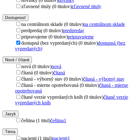
novinky (0 titulov)
novinky
zľavnené tituly (0 titulov)
zľavnené tituly
Dostupnosť
na centrálnom sklade (0 titulov)
na centrálnom sklade
predpredaj (0 titulov)
predpredaj
pripravujeme (0 titulov)
pripravujeme
dostupná (bez vypredaných) (0 titulov)
dostupná (bez
vypredaných)
Nové / čítané
nová (0 titulov)
nová
čítaná (0 titulov)
čítaná
čítaná - výborný stav (0 titulov)
čítaná - výborný stav
čítaná - mierne opotrebovaná (0 titulov)
čítaná - mierne
opotrebovaná
čítané verzie vypredaných kníh (0 titulov)
čítané verzie
vypredaných kníh
Jazyk
čeština (1 titul)
čeština
1
Téma
pacienti (1 titul)
pacienti
1