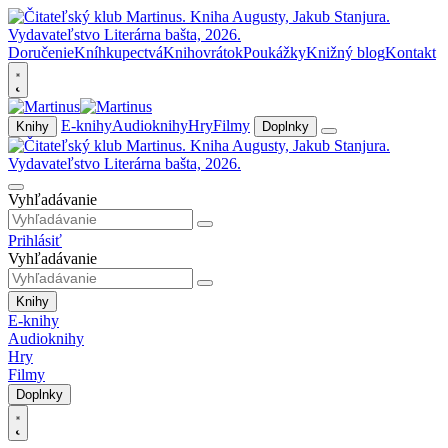
Doručenie
Kníhkupectvá
Knihovrátok
Poukážky
Knižný blog
Kontakt
E-knihy
Audioknihy
Hry
Filmy
Knihy
Doplnky
Vyhľadávanie
Prihlásiť
Vyhľadávanie
Knihy
E-knihy
Audioknihy
Hry
Filmy
Doplnky