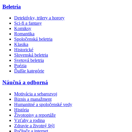
Beletria
Detektívky, trilery a horory
Sci-fi a fantasy
Komiksy
Romantika
Spoločenská beletria
Klasika
Historické
Slovenská beletria
Svetová beletria
Poézia
Ďalšie kategórie
Náučná a odborná
Motivácia a sebarozvoj
Biznis a manažment
Humanitné a spoločenské vedy
História
Životopisy a reportáže
Vzťahy a rodina
Zdravie a životný štýl
Počítače a internet