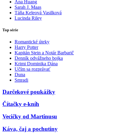
Ana Huang
Sarah J. Maas
Táňa Keleová Vasilková
Lucinda Riley
Top série
Romantické úteky
Harry Potter
Kapitán Stein a Notár Barbarič
Denník odvážneho bojka
Krimi Dominika Dána
Učím sa rozprávať
Duna
Smradi
Darčekové poukážky
Čítačky e-kníh
Vecičky od Martinusu
Káva, čaj a pochutiny