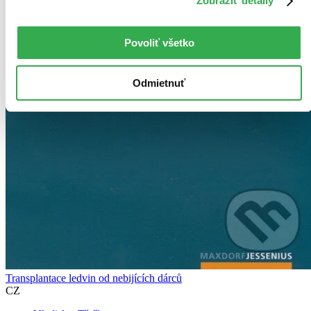
Zobraziť detaily
Povoliť všetko
Odmietnuť
Transplantace ledvin od nebijících dárců
CZ