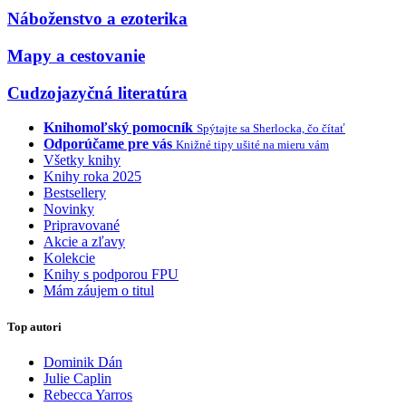
Náboženstvo a ezoterika
Mapy a cestovanie
Cudzojazyčná literatúra
Knihomoľský pomocník
Spýtajte sa Sherlocka, čo čítať
Odporúčame pre vás
Knižné tipy ušité na mieru vám
Všetky knihy
Knihy roka 2025
Bestsellery
Novinky
Pripravované
Akcie a zľavy
Kolekcie
Knihy s podporou FPU
Mám záujem o titul
Top autori
Dominik Dán
Julie Caplin
Rebecca Yarros