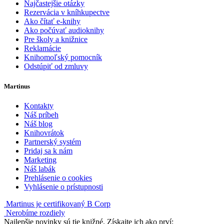
Najčastejšie otázky
Rezervácia v kníhkupectve
Ako čítať e-knihy
Ako počúvať audioknihy
Pre školy a knižnice
Reklamácie
Knihomoľský pomocník
Odstúpiť od zmluvy
Martinus
Kontakty
Náš príbeh
Náš blog
Knihovrátok
Partnerský systém
Pridaj sa k nám
Marketing
Náš labák
Prehlásenie o cookies
Vyhlásenie o prístupnosti
Martinus je certifikovaný B Corp
Nerobíme rozdiely
Najlepšie novinky sú tie knižné. Získajte ich ako prví: