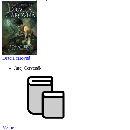
Dračia cárovná
Juraj Červenák
Máme