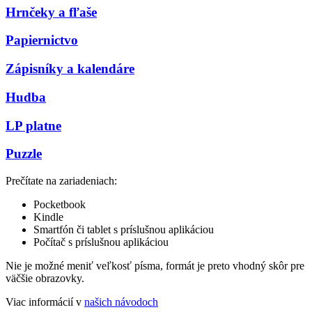
Hrnčeky a fľaše
Papiernictvo
Zápisníky a kalendáre
Hudba
LP platne
Puzzle
Prečítate na zariadeniach:
Pocketbook
Kindle
Smartfón či tablet s príslušnou aplikáciou
Počítač s príslušnou aplikáciou
Nie je možné meniť veľkosť písma, formát je preto vhodný skôr pre
väčšie obrazovky.
Viac informácií v
našich návodoch