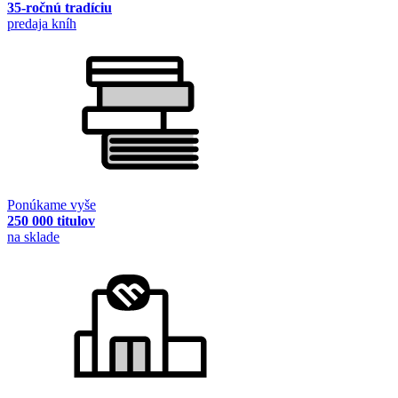
35-ročnú tradíciu
predaja kníh
Ponúkame vyše
250 000 titulov
na sklade