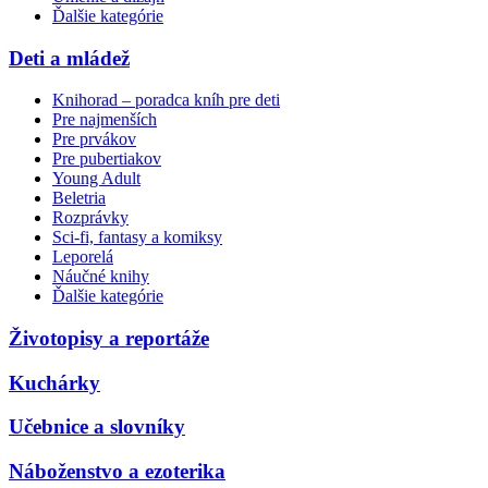
Ďalšie kategórie
Deti a mládež
Knihorad – poradca kníh pre deti
Pre najmenších
Pre prvákov
Pre pubertiakov
Young Adult
Beletria
Rozprávky
Sci-fi, fantasy a komiksy
Leporelá
Náučné knihy
Ďalšie kategórie
Životopisy a reportáže
Kuchárky
Učebnice a slovníky
Náboženstvo a ezoterika