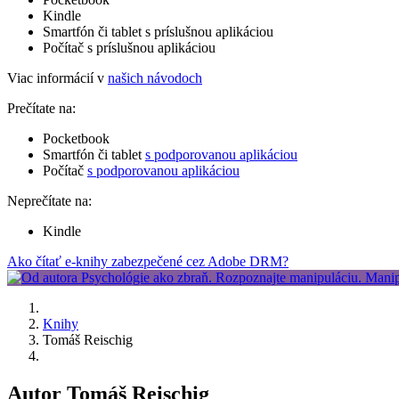
Kindle
Smartfón či tablet s príslušnou aplikáciou
Počítač s príslušnou aplikáciou
Viac informácií v
našich návodoch
Prečítate na:
Pocketbook
Smartfón či tablet
s podporovanou aplikáciou
Počítač
s podporovanou aplikáciou
Neprečítate na:
Kindle
Ako čítať e-knihy zabezpečené cez Adobe DRM?
Knihy
Tomáš Reischig
Autor Tomáš Reischig