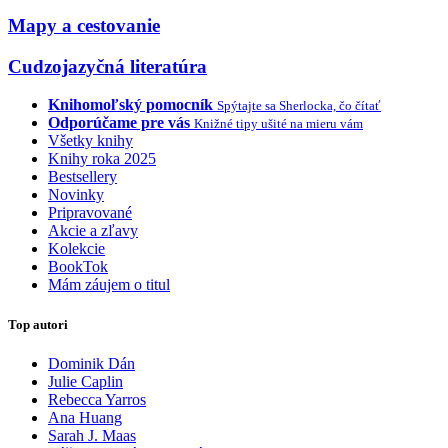
Mapy a cestovanie
Cudzojazyčná literatúra
Knihomoľský pomocník
Spýtajte sa Sherlocka, čo čítať
Odporúčame pre vás
Knižné tipy ušité na mieru vám
Všetky knihy
Knihy roka 2025
Bestsellery
Novinky
Pripravované
Akcie a zľavy
Kolekcie
BookTok
Mám záujem o titul
Top autori
Dominik Dán
Julie Caplin
Rebecca Yarros
Ana Huang
Sarah J. Maas