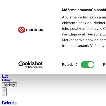
Doručenie
Kníhkupectvá
Knihovrátok
Poukážky
Knižný blog
Kontakt
Môžeme pracovať s cooki
Aby sme vedeli, ako sa na 
zbierame cookies. Niektor
E-knihy
Audioknihy
Hry
Filmy
Knihy
Doplnky
toho používame analytické
vás zlepšovať. Personaliz
Vyhľadávanie
Marketingové cookies nám 
tretími stranami. Veľmi b
Prihlásiť
Vyhľadávanie
Výber
Knihy
Potrebné
P
súhlasu
E-knihy
Audioknihy
Hry
Filmy
Doplnky
Beletria