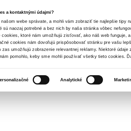
es a kontaktnými údajmi?
našom webe správate, a mohli vám zobraziť tie najlepšie tipy n
é sú naozaj potrebné a bez nich by naša stránka vôbec nefung
 cookies, ktoré nám umožňujú zisťovať, ako náš web funguje, a 
ačné cookies nám dovoľujú prispôsobovať stránku pre vašu lepši
zas umožňujú zobrazenie relevantnej reklamy. Niektoré údaje z
y nám pomohlo, keby sme mohli používať všetky tieto cookies. 
ersonalizačné
Analytické
Marketi