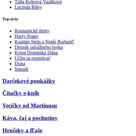
Táňa Keleová Vasilková
Lucinda Riley
Top série
Romantické úteky
Harry Potter
Kapitán Stein a Notár Barbarič
Denník odvážneho bojka
Krimi Dominika Dána
Učím sa rozprávať
Duna
Smradi
Darčekové poukážky
Čítačky e-kníh
Vecičky od Martinusu
Káva, čaj a pochutiny
Hrnčeky a fľaše