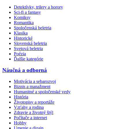
Detektívky, trilery a horory
Sci-fi a fantasy
Komiksy
Romantika
Spoločenská beletria
Klasika
Historické
Slovenská beletria
Svetová beletria
Poézia
Ďalšie kategórie
Náučná a odborná
Motivácia a sebarozvoj
Biznis a manažment
Humanitné a spoločenské vedy
História
Životopisy a reportáže
Vzťahy a rodina
Zdravie a životný štýl
Počítače a internet
Hobby
Umenie a dizajn