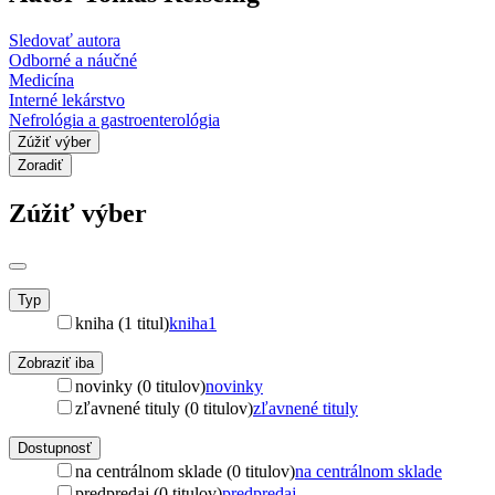
Sledovať autora
Odborné a náučné
Medicína
Interné lekárstvo
Nefrológia a gastroenterológia
Zúžiť výber
Zoradiť
Zúžiť výber
Typ
kniha (1 titul)
kniha
1
Zobraziť iba
novinky (0 titulov)
novinky
zľavnené tituly (0 titulov)
zľavnené tituly
Dostupnosť
na centrálnom sklade (0 titulov)
na centrálnom sklade
predpredaj (0 titulov)
predpredaj