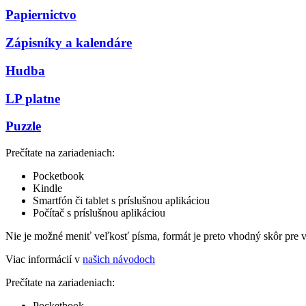
Papiernictvo
Zápisníky a kalendáre
Hudba
LP platne
Puzzle
Prečítate na zariadeniach:
Pocketbook
Kindle
Smartfón či tablet s príslušnou aplikáciou
Počítač s príslušnou aplikáciou
Nie je možné meniť veľkosť písma, formát je preto vhodný skôr pre 
Viac informácií v
našich návodoch
Prečítate na zariadeniach:
Pocketbook