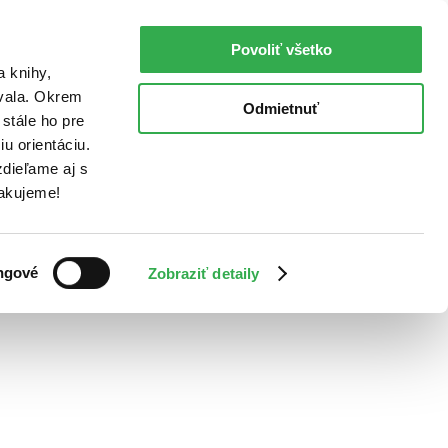
Povoliť všetko
a knihy,
ovala. Okrem
Odmietnuť
stále ho pre
u orientáciu.
dieľame aj s
Ďakujeme!
ngové
Zobraziť detaily