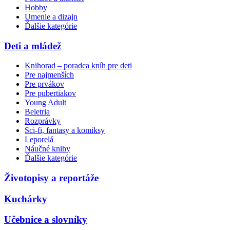
Hobby
Umenie a dizajn
Ďalšie kategórie
Deti a mládež
Knihorad – poradca kníh pre deti
Pre najmenších
Pre prvákov
Pre pubertiakov
Young Adult
Beletria
Rozprávky
Sci-fi, fantasy a komiksy
Leporelá
Náučné knihy
Ďalšie kategórie
Životopisy a reportáže
Kuchárky
Učebnice a slovníky