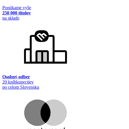
Ponúkame vyše
250 000 titulov
na sklade
Osobný odber
20 kníhkupectiev
po celom Slovensku