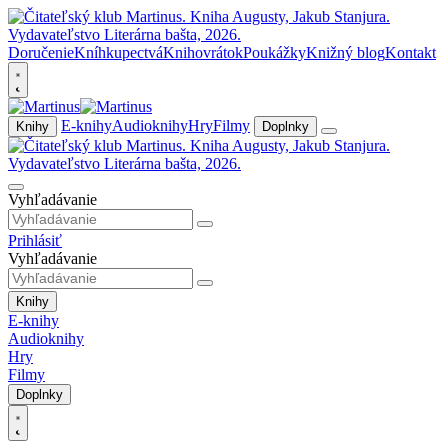
Doručenie
Kníhkupectvá
Knihovrátok
Poukážky
Knižný blog
Kontakt
E-knihy
Audioknihy
Hry
Filmy
Knihy
Doplnky
Vyhľadávanie
Prihlásiť
Vyhľadávanie
Knihy
E-knihy
Audioknihy
Hry
Filmy
Doplnky