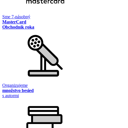
Sme 7-násobný
MasterCard
Obchodník roka
Organizujeme
množstvo besied
s autormi