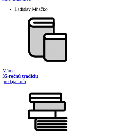
Ladislav Mňačko
Máme
35-ročnú tradíciu
predaja kníh