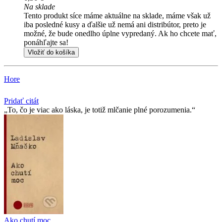
Na sklade
Tento produkt síce máme aktuálne na sklade, máme však už
iba posledné kusy a ďalšie už nemá ani distribútor, preto je
možné, že bude onedlho úplne vypredaný. Ak ho chcete mať,
ponáhľajte sa!
Vložiť do košíka
Hore
Pridať citát
To, čo je viac ako láska, je totiž mlčanie plné porozumenia.
Ako chutí moc