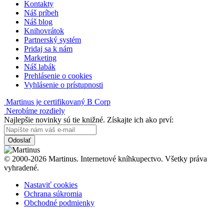
Kontakty
Náš príbeh
Náš blog
Knihovrátok
Partnerský systém
Pridaj sa k nám
Marketing
Náš labák
Prehlásenie o cookies
Vyhlásenie o prístupnosti
Martinus je certifikovaný B Corp
Nerobíme rozdiely
Najlepšie novinky sú tie knižné. Získajte ich ako prví:
Odoslať
© 2000-2026 Martinus. Internetové kníhkupectvo. Všetky práva
vyhradené.
Nastaviť cookies
Ochrana súkromia
Obchodné podmienky