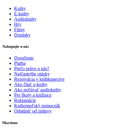
Knihy
E-knihy
Audioknihy
Hry
Filmy
Doplnky
Nakupujte u nás
Doručenie
Platba
Prečo práve u nás?
Najčastejšie otázky
Rezervácia v kníhkupectve
Ako čítať e-knihy
Ako počúvať audioknihy
Pre školy a knižnice
Reklamácie
Knihomoľský pomocník
Odstúpiť od zmluvy
Martinus