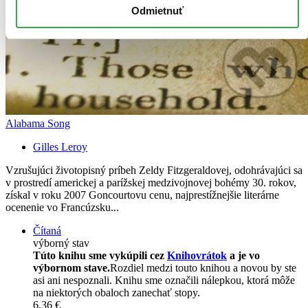
Odmietnuť
Alabama Song
Gilles Leroy
Vzrušujúci životopisný príbeh Zeldy Fitzgeraldovej, odohrávajúci sa
v prostredí americkej a parížskej medzivojnovej bohémy 30. rokov,
získal v roku 2007 Goncourtovu cenu, najprestížnejšie literárne
ocenenie vo Francúzsku...
Čítaná
výborný stav
Túto knihu sme vykúpili cez
Knihovrátok
a je vo
výbornom stave.
Rozdiel medzi touto knihou a novou by ste
asi ani nespoznali. Knihu sme označili nálepkou, ktorá môže
na niektorých obaloch zanechať stopy.
6,36 €