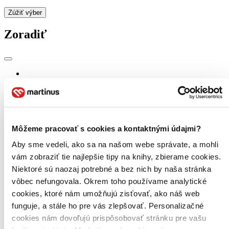
Zúžiť výber
Zoradiť
Bestsellery
Top hodnotené
Novinky
Najdrahšie
Najlacnejšie
Môžeme pracovať s cookies a kontaktnými údajmi?
Najvyššia zľava
Aby sme vedeli, ako sa na našom webe správate, a mohli
Použité filtre
vám zobraziť tie najlepšie tipy na knihy, zbierame cookies.
Zrušiť filtre
Niektoré sú naozaj potrebné a bez nich by naša stránka
čítané - výborný stav
vôbec nefungovala. Okrem toho používame analytické
cookies, ktoré nám umožňujú zisťovať, ako náš web
funguje, a stále ho pre vás zlepšovať. Personalizačné
cookies nám dovoľujú prispôsobovať stránku pre vašu