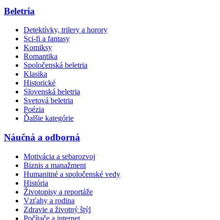
Beletria
Detektívky, trilery a horory
Sci-fi a fantasy
Komiksy
Romantika
Spoločenská beletria
Klasika
Historické
Slovenská beletria
Svetová beletria
Poézia
Ďalšie kategórie
Náučná a odborná
Motivácia a sebarozvoj
Biznis a manažment
Humanitné a spoločenské vedy
História
Životopisy a reportáže
Vzťahy a rodina
Zdravie a životný štýl
Počítače a internet