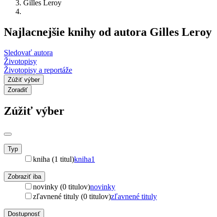
Gilles Leroy
Najlacnejšie knihy od autora Gilles Leroy
Sledovať autora
Životopisy
Životopisy a reportáže
Zúžiť výber
Zoradiť
Zúžiť výber
Typ
kniha (1 titul)
kniha
1
Zobraziť iba
novinky (0 titulov)
novinky
zľavnené tituly (0 titulov)
zľavnené tituly
Dostupnosť