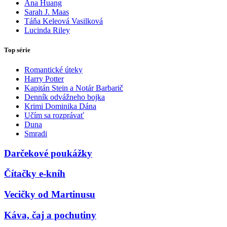
Ana Huang
Sarah J. Maas
Táňa Keleová Vasilková
Lucinda Riley
Top série
Romantické úteky
Harry Potter
Kapitán Stein a Notár Barbarič
Denník odvážneho bojka
Krimi Dominika Dána
Učím sa rozprávať
Duna
Smradi
Darčekové poukážky
Čítačky e-kníh
Vecičky od Martinusu
Káva, čaj a pochutiny