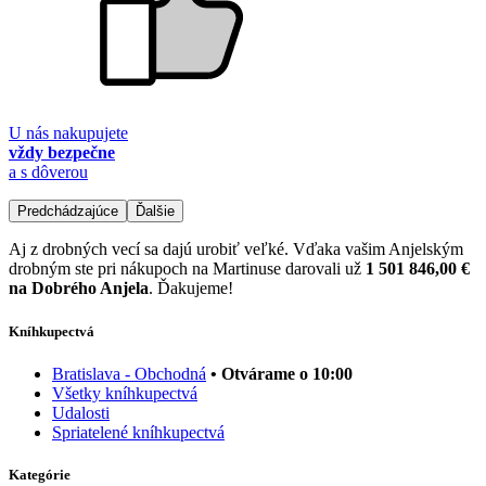
U nás nakupujete
vždy bezpečne
a s dôverou
Predchádzajúce
Ďalšie
Aj z drobných vecí sa dajú urobiť veľké. Vďaka vašim Anjelským
drobným ste pri nákupoch na Martinuse darovali už
1 501 846,00 €
na Dobrého Anjela
. Ďakujeme!
Kníhkupectvá
Bratislava - Obchodná
• Otvárame o 10:00
Všetky kníhkupectvá
Udalosti
Spriatelené kníhkupectvá
Kategórie