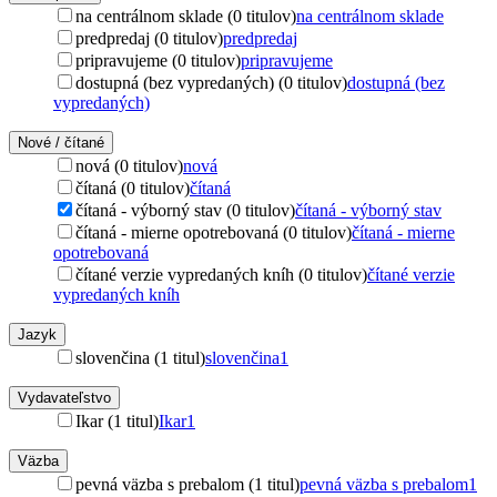
na centrálnom sklade (0 titulov)
na centrálnom sklade
predpredaj (0 titulov)
predpredaj
pripravujeme (0 titulov)
pripravujeme
dostupná (bez vypredaných) (0 titulov)
dostupná (bez
vypredaných)
Nové / čítané
nová (0 titulov)
nová
čítaná (0 titulov)
čítaná
čítaná - výborný stav (0 titulov)
čítaná - výborný stav
čítaná - mierne opotrebovaná (0 titulov)
čítaná - mierne
opotrebovaná
čítané verzie vypredaných kníh (0 titulov)
čítané verzie
vypredaných kníh
Jazyk
slovenčina (1 titul)
slovenčina
1
Vydavateľstvo
Ikar (1 titul)
Ikar
1
Väzba
pevná väzba s prebalom (1 titul)
pevná väzba s prebalom
1