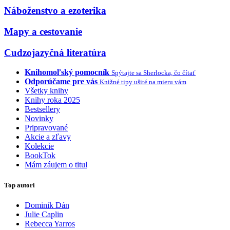
Náboženstvo a ezoterika
Mapy a cestovanie
Cudzojazyčná literatúra
Knihomoľský pomocník
Spýtajte sa Sherlocka, čo čítať
Odporúčame pre vás
Knižné tipy ušité na mieru vám
Všetky knihy
Knihy roka 2025
Bestsellery
Novinky
Pripravované
Akcie a zľavy
Kolekcie
BookTok
Mám záujem o titul
Top autori
Dominik Dán
Julie Caplin
Rebecca Yarros