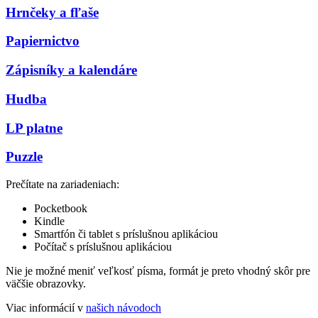
Hrnčeky a fľaše
Papiernictvo
Zápisníky a kalendáre
Hudba
LP platne
Puzzle
Prečítate na zariadeniach:
Pocketbook
Kindle
Smartfón či tablet s príslušnou aplikáciou
Počítač s príslušnou aplikáciou
Nie je možné meniť veľkosť písma, formát je preto vhodný skôr pre
väčšie obrazovky.
Viac informácií v
našich návodoch