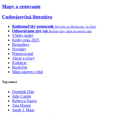
Mapy a cestovanie
Cudzojazyčná literatúra
Knihomoľský pomocník
Spýtajte sa Sherlocka, čo čítať
Odporúčame pre vás
Knižné tipy ušité na mieru vám
Všetky knihy
Knihy roka 2025
Bestsellery
Novinky
Pripravované
Akcie a zľavy
Kolekcie
BookTok
Mám záujem o titul
Top autori
Dominik Dán
Julie Caplin
Rebecca Yarros
Ana Huang
Sarah J. Maas