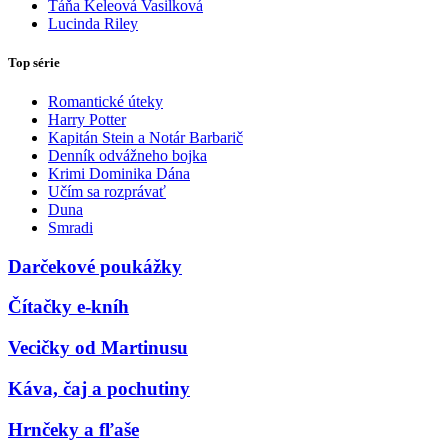
Táňa Keleová Vasilková
Lucinda Riley
Top série
Romantické úteky
Harry Potter
Kapitán Stein a Notár Barbarič
Denník odvážneho bojka
Krimi Dominika Dána
Učím sa rozprávať
Duna
Smradi
Darčekové poukážky
Čítačky e-kníh
Vecičky od Martinusu
Káva, čaj a pochutiny
Hrnčeky a fľaše