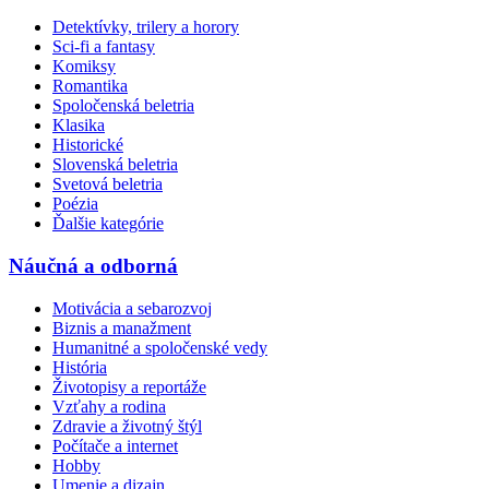
Detektívky, trilery a horory
Sci-fi a fantasy
Komiksy
Romantika
Spoločenská beletria
Klasika
Historické
Slovenská beletria
Svetová beletria
Poézia
Ďalšie kategórie
Náučná a odborná
Motivácia a sebarozvoj
Biznis a manažment
Humanitné a spoločenské vedy
História
Životopisy a reportáže
Vzťahy a rodina
Zdravie a životný štýl
Počítače a internet
Hobby
Umenie a dizajn