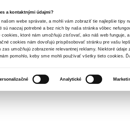
es a kontaktnými údajmi?
našom webe správate, a mohli vám zobraziť tie najlepšie tipy n
é sú naozaj potrebné a bez nich by naša stránka vôbec nefung
 cookies, ktoré nám umožňujú zisťovať, ako náš web funguje, a 
ačné cookies nám dovoľujú prispôsobovať stránku pre vašu lepši
zas umožňujú zobrazenie relevantnej reklamy. Niektoré údaje z
y nám pomohlo, keby sme mohli používať všetky tieto cookies. 
ersonalizačné
Analytické
Marketi