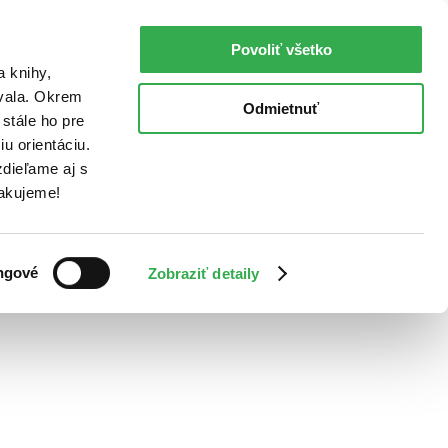
Povoliť všetko
a knihy,
ovala. Okrem
Odmietnuť
stále ho pre
u orientáciu.
dieľame aj s
Ďakujeme!
ngové
Zobraziť detaily