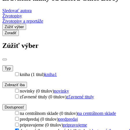
Sledovať autora
Životopisy
Životopisy a reportáže
Zúžiť výber
Zoradiť
Zúžiť výber
Typ
kniha (1 titul)
kniha
1
Zobraziť iba
novinky (0 titulov)
novinky
zľavnené tituly (0 titulov)
zľavnené tituly
Dostupnosť
na centrálnom sklade (0 titulov)
na centrálnom sklade
predpredaj (0 titulov)
predpredaj
pripravujeme (0 titulov)
pripravujeme