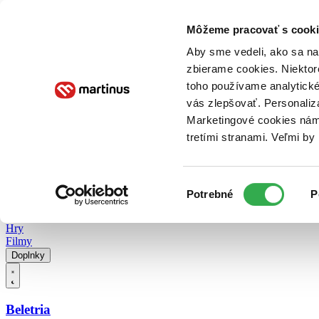
Doručenie
Kníhkupectvá
Knihovrátok
Poukážky
Knižný blog
Kontakt
Môžeme pracovať s cooki
Aby sme vedeli, ako sa na 
zbierame cookies. Niektor
E-knihy
Audioknihy
Hry
Filmy
Knihy
Doplnky
toho používame analytické
vás zlepšovať. Personaliz
Vyhľadávanie
Marketingové cookies nám 
tretími stranami. Veľmi b
Prihlásiť
Vyhľadávanie
Výber
Knihy
Potrebné
P
súhlasu
E-knihy
Audioknihy
Hry
Filmy
Doplnky
Beletria