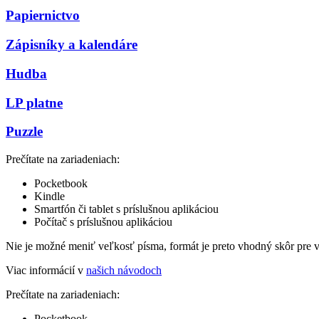
Papiernictvo
Zápisníky a kalendáre
Hudba
LP platne
Puzzle
Prečítate na zariadeniach:
Pocketbook
Kindle
Smartfón či tablet s príslušnou aplikáciou
Počítač s príslušnou aplikáciou
Nie je možné meniť veľkosť písma, formát je preto vhodný skôr pre 
Viac informácií v
našich návodoch
Prečítate na zariadeniach:
Pocketbook