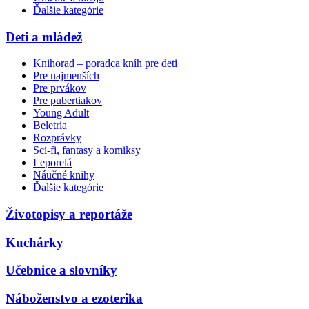
Ďalšie kategórie
Deti a mládež
Knihorad – poradca kníh pre deti
Pre najmenších
Pre prvákov
Pre pubertiakov
Young Adult
Beletria
Rozprávky
Sci-fi, fantasy a komiksy
Leporelá
Náučné knihy
Ďalšie kategórie
Životopisy a reportáže
Kuchárky
Učebnice a slovníky
Náboženstvo a ezoterika