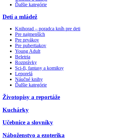
Ďalšie kategórie
Deti a mládež
Knihorad – poradca kníh pre deti
Pre najmenších
Pre prvákov
Pre pubertiakov
Young Adult
Beletria
Rozprávky
Sci-fi, fantasy a komiksy
Leporelá
Náučné knihy
Ďalšie kategórie
Životopisy a reportáže
Kuchárky
Učebnice a slovníky
Náboženstvo a ezoterika