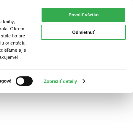
Povoliť všetko
a knihy,
ovala. Okrem
Odmietnuť
stále ho pre
u orientáciu.
dieľame aj s
Ďakujeme!
ngové
Zobraziť detaily