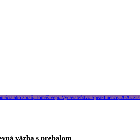
pevná väzba s prebalom