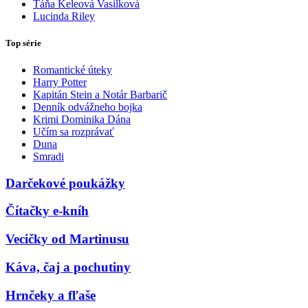
Táňa Keleová Vasilková
Lucinda Riley
Top série
Romantické úteky
Harry Potter
Kapitán Stein a Notár Barbarič
Denník odvážneho bojka
Krimi Dominika Dána
Učím sa rozprávať
Duna
Smradi
Darčekové poukážky
Čítačky e-kníh
Vecičky od Martinusu
Káva, čaj a pochutiny
Hrnčeky a fľaše