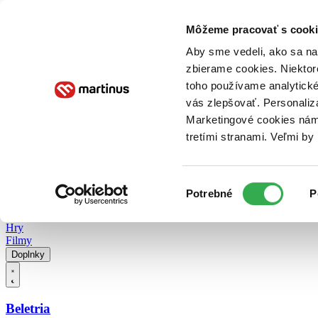
Doručenie
Kníhkupectvá
Knihovrátok
Poukážky
Knižný blog
Kontakt
Môžeme pracovať s cooki
Aby sme vedeli, ako sa na 
zbierame cookies. Niektor
E-knihy
Audioknihy
Hry
Filmy
Knihy
Doplnky
toho používame analytické
vás zlepšovať. Personaliz
Vyhľadávanie
Marketingové cookies nám 
tretími stranami. Veľmi b
Prihlásiť
Vyhľadávanie
Výber
Knihy
Potrebné
P
súhlasu
E-knihy
Audioknihy
Hry
Filmy
Doplnky
Beletria