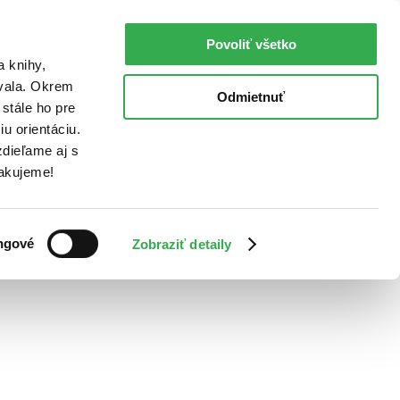
Povoliť všetko
a knihy,
ovala. Okrem
Odmietnuť
stále ho pre
u orientáciu.
dieľame aj s
Ďakujeme!
ngové
Zobraziť detaily