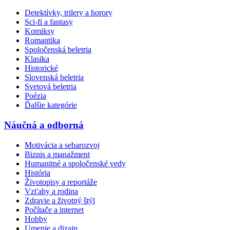
Detektívky, trilery a horory
Sci-fi a fantasy
Komiksy
Romantika
Spoločenská beletria
Klasika
Historické
Slovenská beletria
Svetová beletria
Poézia
Ďalšie kategórie
Náučná a odborná
Motivácia a sebarozvoj
Biznis a manažment
Humanitné a spoločenské vedy
História
Životopisy a reportáže
Vzťahy a rodina
Zdravie a životný štýl
Počítače a internet
Hobby
Umenie a dizajn