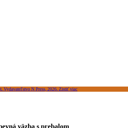
 pevná väzba s prebalom