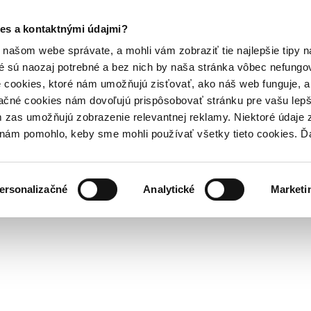
es a kontaktnými údajmi?
našom webe správate, a mohli vám zobraziť tie najlepšie tipy n
é sú naozaj potrebné a bez nich by naša stránka vôbec nefung
 cookies, ktoré nám umožňujú zisťovať, ako náš web funguje, a 
ačné cookies nám dovoľujú prispôsobovať stránku pre vašu lepši
zas umožňujú zobrazenie relevantnej reklamy. Niektoré údaje z
y nám pomohlo, keby sme mohli používať všetky tieto cookies. 
ersonalizačné
Analytické
Marketi