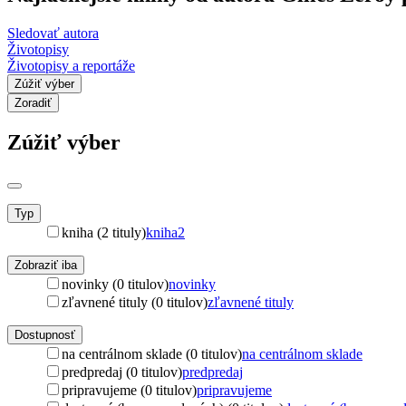
Sledovať autora
Životopisy
Životopisy a reportáže
Zúžiť výber
Zoradiť
Zúžiť výber
Typ
kniha (2 tituly)
kniha
2
Zobraziť iba
novinky (0 titulov)
novinky
zľavnené tituly (0 titulov)
zľavnené tituly
Dostupnosť
na centrálnom sklade (0 titulov)
na centrálnom sklade
predpredaj (0 titulov)
predpredaj
pripravujeme (0 titulov)
pripravujeme