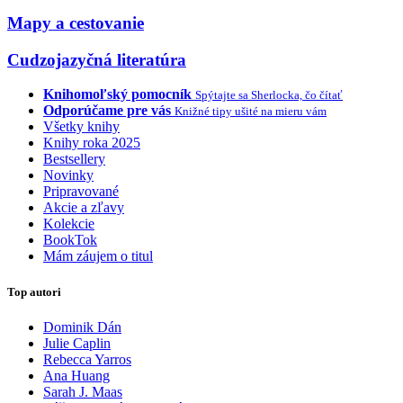
Mapy a cestovanie
Cudzojazyčná literatúra
Knihomoľský pomocník
Spýtajte sa Sherlocka, čo čítať
Odporúčame pre vás
Knižné tipy ušité na mieru vám
Všetky knihy
Knihy roka 2025
Bestsellery
Novinky
Pripravované
Akcie a zľavy
Kolekcie
BookTok
Mám záujem o titul
Top autori
Dominik Dán
Julie Caplin
Rebecca Yarros
Ana Huang
Sarah J. Maas