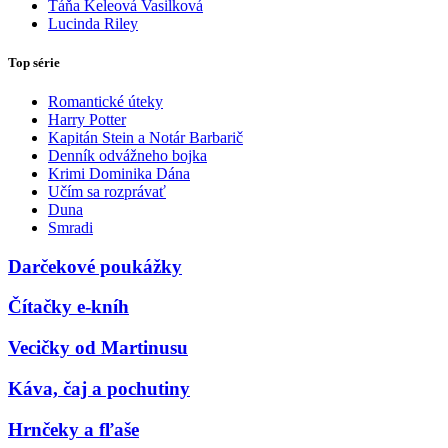
Táňa Keleová Vasilková
Lucinda Riley
Top série
Romantické úteky
Harry Potter
Kapitán Stein a Notár Barbarič
Denník odvážneho bojka
Krimi Dominika Dána
Učím sa rozprávať
Duna
Smradi
Darčekové poukážky
Čítačky e-kníh
Vecičky od Martinusu
Káva, čaj a pochutiny
Hrnčeky a fľaše