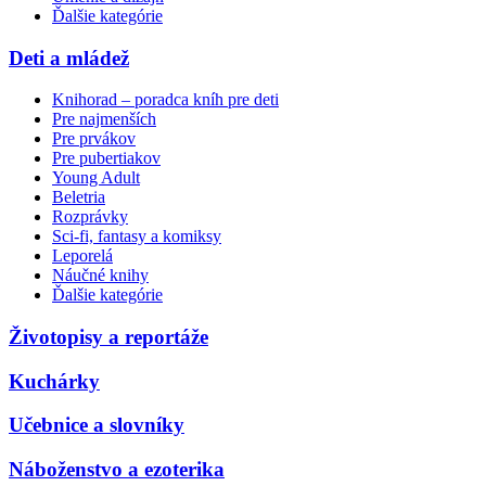
Ďalšie kategórie
Deti a mládež
Knihorad – poradca kníh pre deti
Pre najmenších
Pre prvákov
Pre pubertiakov
Young Adult
Beletria
Rozprávky
Sci-fi, fantasy a komiksy
Leporelá
Náučné knihy
Ďalšie kategórie
Životopisy a reportáže
Kuchárky
Učebnice a slovníky
Náboženstvo a ezoterika