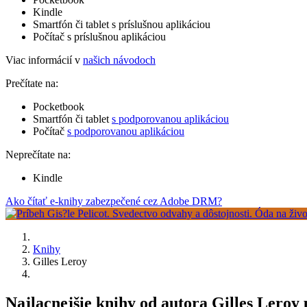
Kindle
Smartfón či tablet s príslušnou aplikáciou
Počítač s príslušnou aplikáciou
Viac informácií v
našich návodoch
Prečítate na:
Pocketbook
Smartfón či tablet
s podporovanou aplikáciou
Počítač
s podporovanou aplikáciou
Neprečítate na:
Kindle
Ako čítať e-knihy zabezpečené cez Adobe DRM?
Knihy
Gilles Leroy
Najlacnejšie knihy od autora Gilles Leroy