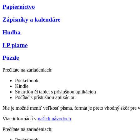
Papiernictvo
Zápisníky a kalendáre
Hudba
LP platne
Puzzle
Prečítate na zariadeniach:
Pocketbook
Kindle
Smartfón či tablet s príslušnou aplikáciou
Počítač s príslušnou aplikáciou
Nie je možné meniť veľkosť písma, formát je preto vhodný skôr pre 
Viac informácií v
našich návodoch
Prečítate na zariadeniach:
Pocketbook