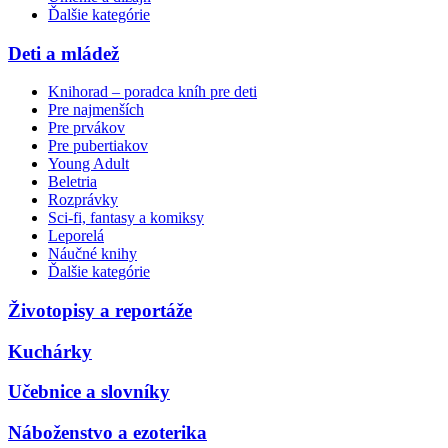
Ďalšie kategórie
Deti a mládež
Knihorad – poradca kníh pre deti
Pre najmenších
Pre prvákov
Pre pubertiakov
Young Adult
Beletria
Rozprávky
Sci-fi, fantasy a komiksy
Leporelá
Náučné knihy
Ďalšie kategórie
Životopisy a reportáže
Kuchárky
Učebnice a slovníky
Náboženstvo a ezoterika