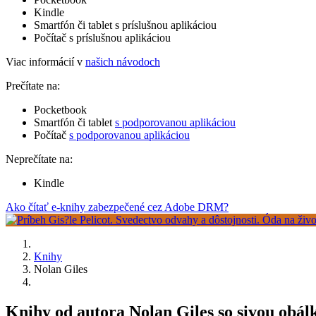
Kindle
Smartfón či tablet s príslušnou aplikáciou
Počítač s príslušnou aplikáciou
Viac informácií v
našich návodoch
Prečítate na:
Pocketbook
Smartfón či tablet
s podporovanou aplikáciou
Počítač
s podporovanou aplikáciou
Neprečítate na:
Kindle
Ako čítať e-knihy zabezpečené cez Adobe DRM?
Knihy
Nolan Giles
Knihy od autora Nolan Giles so sivou obál