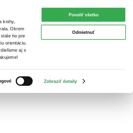
Povoliť všetko
a knihy,
ovala. Okrem
Odmietnuť
stále ho pre
u orientáciu.
dieľame aj s
Ďakujeme!
ngové
Zobraziť detaily