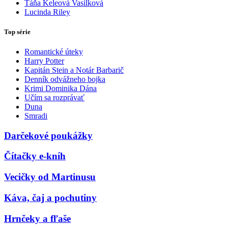
Táňa Keleová Vasilková
Lucinda Riley
Top série
Romantické úteky
Harry Potter
Kapitán Stein a Notár Barbarič
Denník odvážneho bojka
Krimi Dominika Dána
Učím sa rozprávať
Duna
Smradi
Darčekové poukážky
Čítačky e-kníh
Vecičky od Martinusu
Káva, čaj a pochutiny
Hrnčeky a fľaše