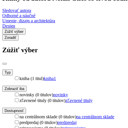
Sledovať autora
Odborné a náučné
Umenie, dizajn a architektúra
Design
Zúžiť výber
Zoradiť
Zúžiť výber
Typ
kniha (1 titul)
kniha
1
Zobraziť iba
novinky (0 titulov)
novinky
zľavnené tituly (0 titulov)
zľavnené tituly
Dostupnosť
na centrálnom sklade (0 titulov)
na centrálnom sklade
predpredaj (0 titulov)
predpredaj