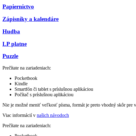
Papiernictvo
Zápisníky a kalendáre
Hudba
LP platne
Puzzle
Prečítate na zariadeniach:
Pocketbook
Kindle
Smartfón či tablet s príslušnou aplikáciou
Počítač s príslušnou aplikáciou
Nie je možné meniť veľkosť písma, formát je preto vhodný skôr pre 
Viac informácií v
našich návodoch
Prečítate na zariadeniach:
Pocketbook