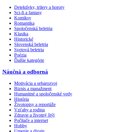
Detektívky, trilery a horory
Sci-fi a fantasy
Komiksy
Romantika
Spoločenská beletria
Klasika
Historické
Slovenská beletria
Svetová beletria
Poézia
Ďalšie kategórie
Náučná a odborná
Motivácia a sebarozvoj
Biznis a manažment
Humanitné a spoločenské vedy
História
Životopisy a reportáže
Vzťahy a rodina
Zdravie a životný štýl
Počítače a internet
Hobby
Umenie a dizajn