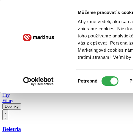
Doručenie
Kníhkupectvá
Knihovrátok
Poukážky
Knižný blog
Kontakt
Môžeme pracovať s cooki
Aby sme vedeli, ako sa na 
zbierame cookies. Niektor
E-knihy
Audioknihy
Hry
Filmy
Knihy
Doplnky
toho používame analytické
vás zlepšovať. Personaliz
Vyhľadávanie
Marketingové cookies nám 
tretími stranami. Veľmi b
Prihlásiť
Vyhľadávanie
Výber
Knihy
Potrebné
P
súhlasu
E-knihy
Audioknihy
Hry
Filmy
Doplnky
Beletria