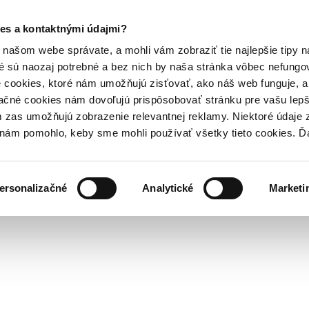
es a kontaktnými údajmi?
našom webe správate, a mohli vám zobraziť tie najlepšie tipy n
é sú naozaj potrebné a bez nich by naša stránka vôbec nefung
 cookies, ktoré nám umožňujú zisťovať, ako náš web funguje, a 
ačné cookies nám dovoľujú prispôsobovať stránku pre vašu lepši
zas umožňujú zobrazenie relevantnej reklamy. Niektoré údaje z
y nám pomohlo, keby sme mohli používať všetky tieto cookies. 
ersonalizačné
Analytické
Marketi