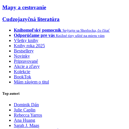
Mapy a cestovanie
Cudzojazyčná literatúra
Knihomoľský pomocník
Spýtajte sa Sherlocka, čo čítať
Odporúčame pre vás
Knižné tipy ušité na mieru vám
Všetky knihy
Knihy roka 2025
Bestsellery
Novinky
Pripravované
Akcie a zľavy
Kolekcie
BookTok
Mám záujem o titul
Top autori
Dominik Dán
Julie Caplin
Rebecca Yarros
Ana Huang
Sarah J. Maas