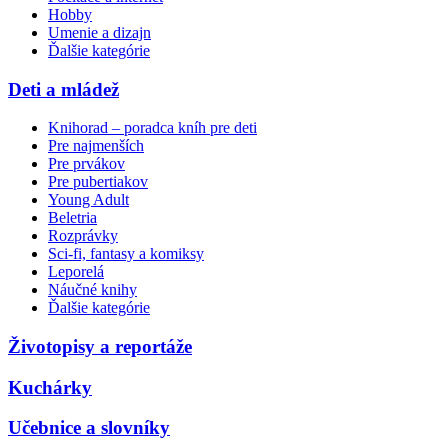
Hobby
Umenie a dizajn
Ďalšie kategórie
Deti a mládež
Knihorad – poradca kníh pre deti
Pre najmenších
Pre prvákov
Pre pubertiakov
Young Adult
Beletria
Rozprávky
Sci-fi, fantasy a komiksy
Leporelá
Náučné knihy
Ďalšie kategórie
Životopisy a reportáže
Kuchárky
Učebnice a slovníky