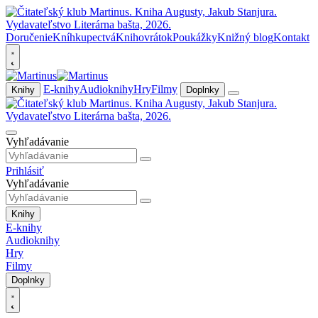
Doručenie
Kníhkupectvá
Knihovrátok
Poukážky
Knižný blog
Kontakt
E-knihy
Audioknihy
Hry
Filmy
Knihy
Doplnky
Vyhľadávanie
Prihlásiť
Vyhľadávanie
Knihy
E-knihy
Audioknihy
Hry
Filmy
Doplnky