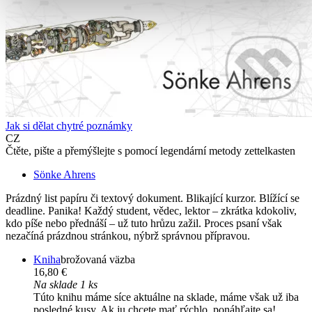
Jak si dělat chytré poznámky
CZ
Čtěte, pište a přemýšlejte s pomocí legendární metody zettelkasten
Sönke Ahrens
Prázdný list papíru či textový dokument. Blikající kurzor. Blížící se
deadline. Panika! Každý student, vědec, lektor – zkrátka kdokoliv,
kdo píše nebo přednáší – už tuto hrůzu zažil. Proces psaní však
nezačíná prázdnou stránkou, nýbrž správnou přípravou.
Kniha
brožovaná väzba
16,80 €
Na sklade 1 ks
Túto knihu máme síce aktuálne na sklade, máme však už iba
posledné kusy. Ak ju chcete mať rýchlo, ponáhľajte sa!