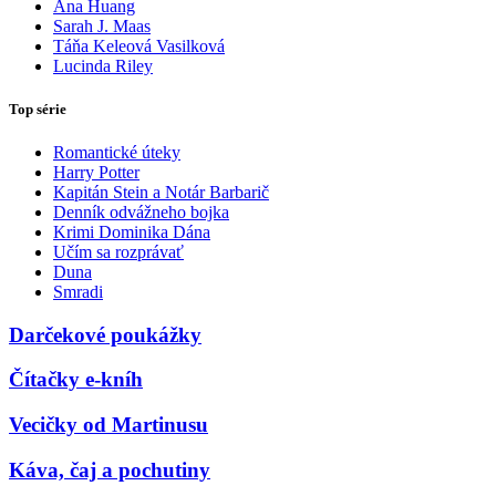
Ana Huang
Sarah J. Maas
Táňa Keleová Vasilková
Lucinda Riley
Top série
Romantické úteky
Harry Potter
Kapitán Stein a Notár Barbarič
Denník odvážneho bojka
Krimi Dominika Dána
Učím sa rozprávať
Duna
Smradi
Darčekové poukážky
Čítačky e-kníh
Vecičky od Martinusu
Káva, čaj a pochutiny