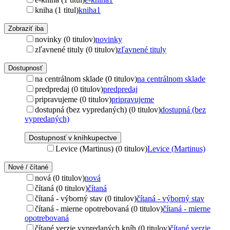
kniha (1 titul)
kniha
1
Zobraziť iba
novinky (0 titulov)
novinky
zľavnené tituly (0 titulov)
zľavnené tituly
Dostupnosť
na centrálnom sklade (0 titulov)
na centrálnom sklade
predpredaj (0 titulov)
predpredaj
pripravujeme (0 titulov)
pripravujeme
dostupná (bez vypredaných) (0 titulov)
dostupná (bez
vypredaných)
Dostupnosť v kníhkupectve
Levice (Martinus) (0 titulov)
Levice (Martinus)
Nové / čítané
nová (0 titulov)
nová
čítaná (0 titulov)
čítaná
čítaná - výborný stav (0 titulov)
čítaná - výborný stav
čítaná - mierne opotrebovaná (0 titulov)
čítaná - mierne
opotrebovaná
čítané verzie vypredaných kníh (0 titulov)
čítané verzie