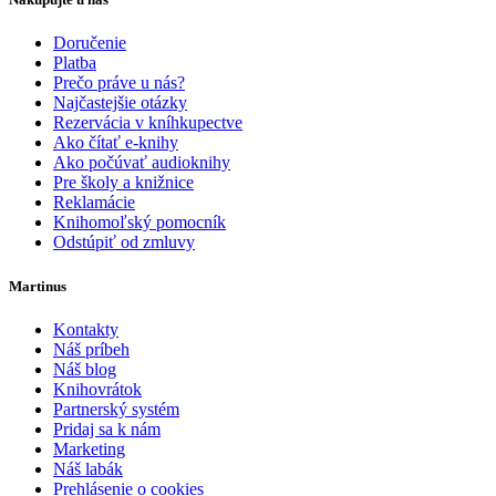
Doručenie
Platba
Prečo práve u nás?
Najčastejšie otázky
Rezervácia v kníhkupectve
Ako čítať e-knihy
Ako počúvať audioknihy
Pre školy a knižnice
Reklamácie
Knihomoľský pomocník
Odstúpiť od zmluvy
Martinus
Kontakty
Náš príbeh
Náš blog
Knihovrátok
Partnerský systém
Pridaj sa k nám
Marketing
Náš labák
Prehlásenie o cookies