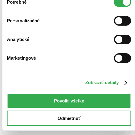
keby sme mohli používať všetky tieto cookies. Ďakujeme!
Potrebné
súhlasu
Personalizačné
Analytické
Marketingové
Zobraziť detaily
Povoliť všetko
Odmietnuť