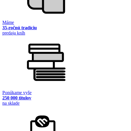
Máme
35-ročnú tradíciu
predaja kníh
Ponúkame vyše
250 000 titulov
na sklade