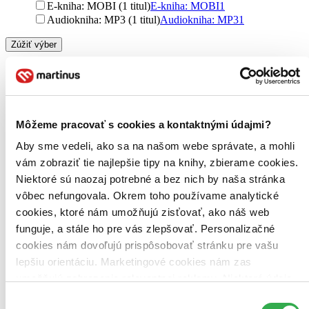
E-kniha: MOBI (1 titul)
E-kniha: MOBI
1
Audiokniha: MP3 (1 titul)
Audiokniha: MP3
1
Zúžiť výber
Zoradiť
Môžeme pracovať s cookies a kontaktnými údajmi?
Bestsellery
Aby sme vedeli, ako sa na našom webe správate, a mohli
Top hodnotené
vám zobraziť tie najlepšie tipy na knihy, zbierame cookies.
Novinky
Najdrahšie
Niektoré sú naozaj potrebné a bez nich by naša stránka
Najlacnejšie
vôbec nefungovala. Okrem toho používame analytické
Najvyššia zľava
cookies, ktoré nám umožňujú zisťovať, ako náš web
funguje, a stále ho pre vás zlepšovať. Personalizačné
Použité filtre
cookies nám dovoľujú prispôsobovať stránku pre vašu
Zrušiť filtre
lepšiu orientáciu. Marketingové cookies nám zas
V českom jazyku
umožňujú zobrazenie relevantnej reklamy. Niektoré údaje
zdieľame aj s tretími stranami. Veľmi by nám pomohlo,
Výber