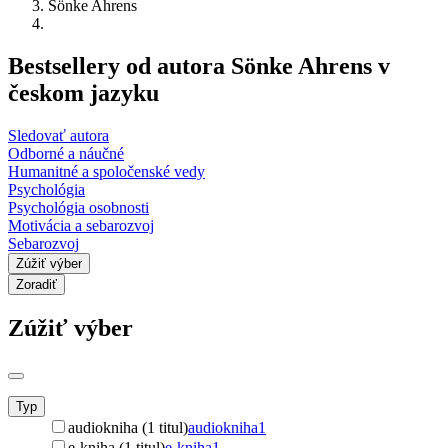
Sönke Ahrens
Bestsellery od autora Sönke Ahrens v
českom jazyku
Sledovať autora
Odborné a náučné
Humanitné a spoločenské vedy
Psychológia
Psychológia osobnosti
Motivácia a sebarozvoj
Sebarozvoj
Zúžiť výber
Zoradiť
Zúžiť výber
Typ
audiokniha (1 titul)
audiokniha
1
e-kniha (1 titul)
e-kniha
1