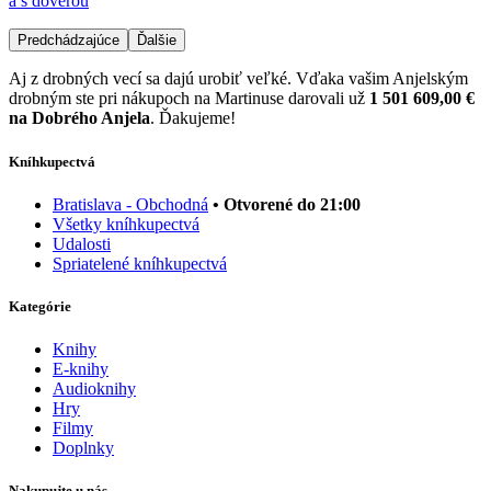
a s dôverou
Predchádzajúce
Ďalšie
Aj z drobných vecí sa dajú urobiť veľké. Vďaka vašim Anjelským
drobným ste pri nákupoch na Martinuse darovali už
1 501 609,00 €
na Dobrého Anjela
. Ďakujeme!
Kníhkupectvá
Bratislava - Obchodná
• Otvorené do 21:00
Všetky kníhkupectvá
Udalosti
Spriatelené kníhkupectvá
Kategórie
Knihy
E-knihy
Audioknihy
Hry
Filmy
Doplnky
Nakupujte u nás