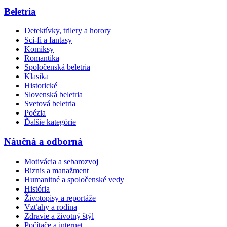
Beletria
Detektívky, trilery a horory
Sci-fi a fantasy
Komiksy
Romantika
Spoločenská beletria
Klasika
Historické
Slovenská beletria
Svetová beletria
Poézia
Ďalšie kategórie
Náučná a odborná
Motivácia a sebarozvoj
Biznis a manažment
Humanitné a spoločenské vedy
História
Životopisy a reportáže
Vzťahy a rodina
Zdravie a životný štýl
Počítače a internet