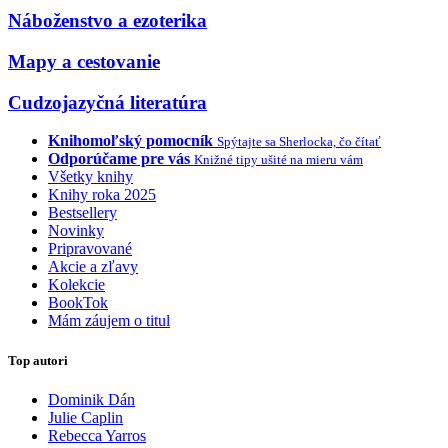
Náboženstvo a ezoterika
Mapy a cestovanie
Cudzojazyčná literatúra
Knihomoľský pomocník
Spýtajte sa Sherlocka, čo čítať
Odporúčame pre vás
Knižné tipy ušité na mieru vám
Všetky knihy
Knihy roka 2025
Bestsellery
Novinky
Pripravované
Akcie a zľavy
Kolekcie
BookTok
Mám záujem o titul
Top autori
Dominik Dán
Julie Caplin
Rebecca Yarros