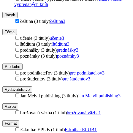
vypredaných kníh
Jazyk
čeština (3 tituly)
čeština
3
Téma
učenie (3 tituly)
učenie
3
štúdium (3 tituly)
štúdium
3
prednášky (3 tituly)
prednášky
3
poznámky (3 tituly)
poznámky
3
Pre koho
pre podnikateľov (3 tituly)
pre podnikateľov
3
pre študentov (3 tituly)
pre študentov
3
Vydavateľstvo
Jan Melvil publishing (3 tituly)
Jan Melvil publishing
3
Väzba
brožovaná väzba (1 titul)
brožovaná väzba
1
Formát
E-kniha: EPUB (1 titul)
E-kniha: EPUB
1