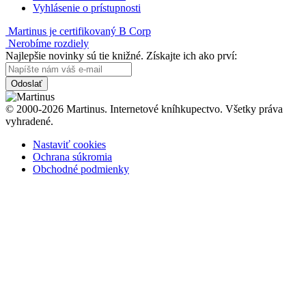
Vyhlásenie o prístupnosti
Martinus je certifikovaný B Corp
Nerobíme rozdiely
Najlepšie novinky sú tie knižné. Získajte ich ako prví:
Odoslať
© 2000-2026 Martinus. Internetové kníhkupectvo. Všetky práva
vyhradené.
Nastaviť cookies
Ochrana súkromia
Obchodné podmienky