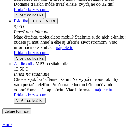
Dodanie ďalších môže trvať dlhšie, zvyčajne do 32 dní.
Pridať do zoznamu
Vložiť do košíka
E-kniha
EPUB
MOBI
9,95 €
Ihneď na stiahnutie
Máte čítačku, tablet alebo mobil? Stiahnite si do nich e-knihu:
budete ju mať hneď a ešte aj ušetríte život stromom. Viac
informácii o e-knihách
nájdete tu
.
Pridať do zoznamu
Vložiť do košíka
Audiokniha
MP3 na stiahnutie
13,56 €
Ihneď na stiahnutie
Chcete vyskúšať čítanie ušami? Na vypočutie audioknihy
vám postačí telefón. Pre čo najjednoduchšie počúvanie
odporúčame našu aplikáciu. Viac informácii
nájdete tu
.
Pridať do zoznamu
Vložiť do košíka
Ďalšie formáty
Hore