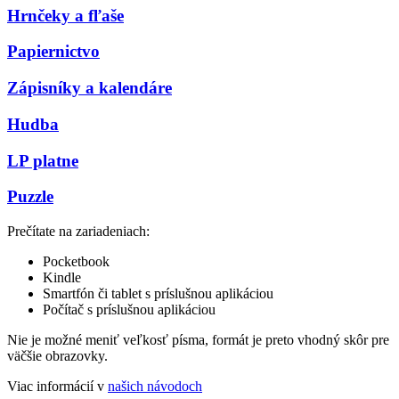
Hrnčeky a fľaše
Papiernictvo
Zápisníky a kalendáre
Hudba
LP platne
Puzzle
Prečítate na zariadeniach:
Pocketbook
Kindle
Smartfón či tablet s príslušnou aplikáciou
Počítač s príslušnou aplikáciou
Nie je možné meniť veľkosť písma, formát je preto vhodný skôr pre
väčšie obrazovky.
Viac informácií v
našich návodoch