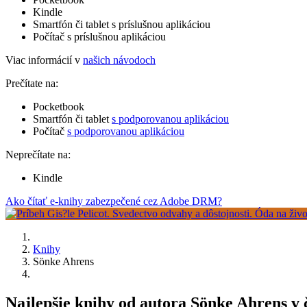
Kindle
Smartfón či tablet s príslušnou aplikáciou
Počítač s príslušnou aplikáciou
Viac informácií v
našich návodoch
Prečítate na:
Pocketbook
Smartfón či tablet
s podporovanou aplikáciou
Počítač
s podporovanou aplikáciou
Neprečítate na:
Kindle
Ako čítať e-knihy zabezpečené cez Adobe DRM?
Knihy
Sönke Ahrens
Najlepšie knihy od autora Sönke Ahrens v