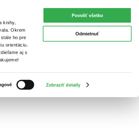
Povoliť všetko
a knihy,
ovala. Okrem
Odmietnuť
stále ho pre
u orientáciu.
dieľame aj s
Ďakujeme!
ngové
Zobraziť detaily