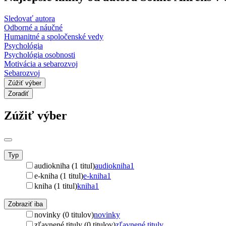
Sledovať autora
Odborné a náučné
Humanitné a spoločenské vedy
Psychológia
Psychológia osobnosti
Motivácia a sebarozvoj
Sebarozvoj
Zúžiť výber
Zoradiť
Zúžiť výber
Typ
audiokniha (1 titul)
audiokniha
1
e-kniha (1 titul)
e-kniha
1
kniha (1 titul)
kniha
1
Zobraziť iba
novinky (0 titulov)
novinky
zľavnené tituly (0 titulov)
zľavnené tituly