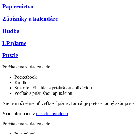
Papiernictvo
Zápisníky a kalendáre
Hudba
LP platne
Puzzle
Prečítate na zariadeniach:
Pocketbook
Kindle
Smartfón či tablet s príslušnou aplikáciou
Počítač s príslušnou aplikáciou
Nie je možné meniť veľkosť písma, formát je preto vhodný skôr pre 
Viac informácií v
našich návodoch
Prečítate na zariadeniach:
Pocketbook