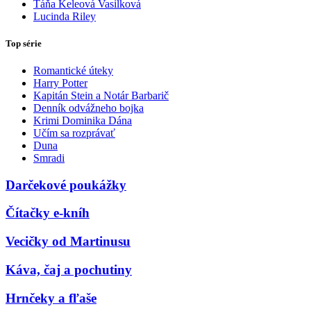
Táňa Keleová Vasilková
Lucinda Riley
Top série
Romantické úteky
Harry Potter
Kapitán Stein a Notár Barbarič
Denník odvážneho bojka
Krimi Dominika Dána
Učím sa rozprávať
Duna
Smradi
Darčekové poukážky
Čítačky e-kníh
Vecičky od Martinusu
Káva, čaj a pochutiny
Hrnčeky a fľaše