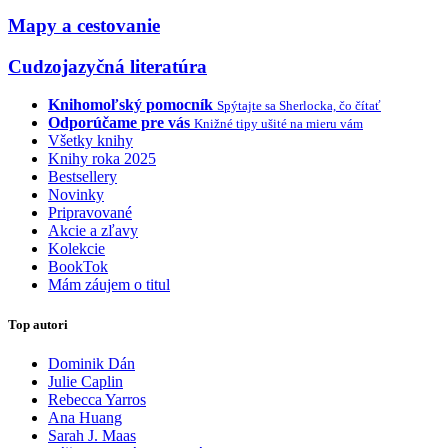
Mapy a cestovanie
Cudzojazyčná literatúra
Knihomoľský pomocník
Spýtajte sa Sherlocka, čo čítať
Odporúčame pre vás
Knižné tipy ušité na mieru vám
Všetky knihy
Knihy roka 2025
Bestsellery
Novinky
Pripravované
Akcie a zľavy
Kolekcie
BookTok
Mám záujem o titul
Top autori
Dominik Dán
Julie Caplin
Rebecca Yarros
Ana Huang
Sarah J. Maas