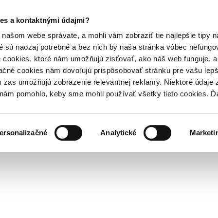
es a kontaktnými údajmi?
našom webe správate, a mohli vám zobraziť tie najlepšie tipy n
é sú naozaj potrebné a bez nich by naša stránka vôbec nefung
 cookies, ktoré nám umožňujú zisťovať, ako náš web funguje, a 
ačné cookies nám dovoľujú prispôsobovať stránku pre vašu lepši
zas umožňujú zobrazenie relevantnej reklamy. Niektoré údaje z
y nám pomohlo, keby sme mohli používať všetky tieto cookies. 
ersonalizačné
Analytické
Marketi