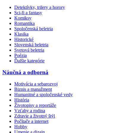
Detektívky, trilery a horory
Sci-fi a fantasy
Komiksy
Romantika
Spoločenská beletria
Klasika
Historické
Slovenská beletria
Svetová beletria
Poézia
Ďalšie kategórie
Náučná a odborná
Motivácia a sebarozvoj
Biznis a manažment
Humanitné a spoločenské vedy
História
Životopisy a reportáže
Vzťahy a rodina
Zdravie a životný štýl
Počítače a internet
Hobby
Umenie a dizajn