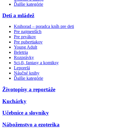
Ďalšie kategórie
Deti a mládež
Knihorad – poradca kníh pre deti
Pre najmenších
Pre prvákov
Pre pubertiakov
Young Adult
Beletria
Rozprávky
Sci-fi, fantasy a komiksy
Leporelá
Náučné knihy
Ďalšie kategórie
Životopisy a reportáže
Kuchárky
Učebnice a slovníky
Náboženstvo a ezoterika