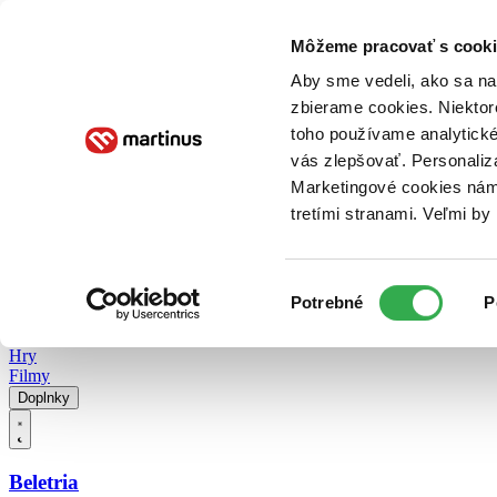
Doručenie
Kníhkupectvá
Knihovrátok
Poukážky
Knižný blog
Kontakt
Môžeme pracovať s cooki
Aby sme vedeli, ako sa na 
zbierame cookies. Niektor
E-knihy
Audioknihy
Hry
Filmy
Knihy
Doplnky
toho používame analytické
vás zlepšovať. Personaliz
Vyhľadávanie
Marketingové cookies nám 
tretími stranami. Veľmi b
Prihlásiť
Vyhľadávanie
Výber
Knihy
Potrebné
P
súhlasu
E-knihy
Audioknihy
Hry
Filmy
Doplnky
Beletria