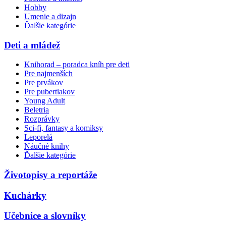
Hobby
Umenie a dizajn
Ďalšie kategórie
Deti a mládež
Knihorad – poradca kníh pre deti
Pre najmenších
Pre prvákov
Pre pubertiakov
Young Adult
Beletria
Rozprávky
Sci-fi, fantasy a komiksy
Leporelá
Náučné knihy
Ďalšie kategórie
Životopisy a reportáže
Kuchárky
Učebnice a slovníky