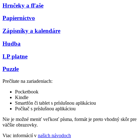
Hrnčeky a fľaše
Papiernictvo
Zápisníky a kalendáre
Hudba
LP platne
Puzzle
Prečítate na zariadeniach:
Pocketbook
Kindle
Smartfón či tablet s príslušnou aplikáciou
Počítač s príslušnou aplikáciou
Nie je možné meniť veľkosť písma, formát je preto vhodný skôr pre
väčšie obrazovky.
Viac informácií v
našich návodoch