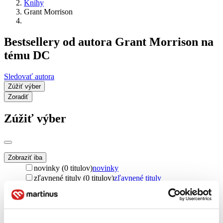
Knihy
Grant Morrison
Bestsellery od autora Grant Morrison na
tému DC
Sledovať autora
Zúžiť výber
Zoradiť
Zúžiť výber
Zobraziť iba
novinky (0 titulov)
novinky
zľavnené tituly (0 titulov)
zľavnené tituly
Dostupnosť
na centrálnom sklade (0 titulov)
na centrálnom sklade
predpredaj (0 titulov)
predpredaj