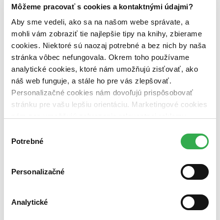
pripravujeme (0 titulov)
pripravujeme
Môžeme pracovať s cookies a kontaktnými údajmi?
dostupná (bez vypredaných) (0 titulov)
dostupná (bez
vypredaných)
Aby sme vedeli, ako sa na našom webe správate, a
mohli vám zobraziť tie najlepšie tipy na knihy, zbierame
Nové / čítané
cookies. Niektoré sú naozaj potrebné a bez nich by naša
nová (0 titulov)
nová
stránka vôbec nefungovala. Okrem toho používame
čítaná (0 titulov)
čítaná
analytické cookies, ktoré nám umožňujú zisťovať, ako
čítaná - výborný stav (0 titulov)
čítaná - výborný stav
čítaná - mierne opotrebovaná (0 titulov)
čítaná - mierne
náš web funguje, a stále ho pre vás zlepšovať.
opotrebovaná
Personalizačné cookies nám dovoľujú prispôsobovať
čítané verzie vypredaných kníh (0 titulov)
čítané verzie
stránku pre vašu lepšiu orientáciu. Marketingové cookies
vypredaných kníh
nám zas umožňujú zobrazenie relevantnej reklamy.
Zúžiť výber
Niektoré údaje zdieľame aj s tretími stranami. Veľmi by
Výber
nám pomohlo, keby sme mohli používať všetky tieto
Potrebné
súhlasu
Zoradiť
cookies. Ďakujeme!
Personalizačné
Bestsellery
Top hodnotené
Analytické
Novinky
Najdrahšie