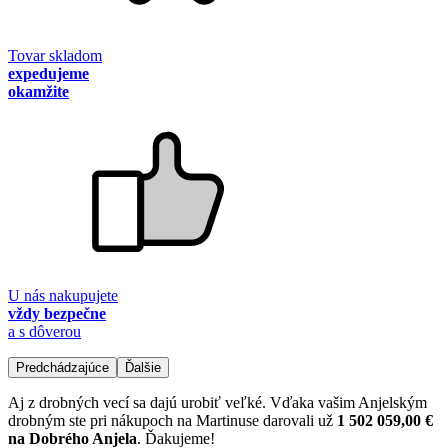
Tovar skladom
expedujeme
okamžite
U nás nakupujete
vždy bezpečne
a s dôverou
Predchádzajúce
Ďalšie
Aj z drobných vecí sa dajú urobiť veľké. Vďaka vašim Anjelským
drobným ste pri nákupoch na Martinuse darovali už
1 502 059,00 €
na Dobrého Anjela
. Ďakujeme!