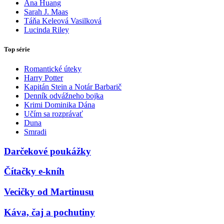
Ana Huang
Sarah J. Maas
Táňa Keleová Vasilková
Lucinda Riley
Top série
Romantické úteky
Harry Potter
Kapitán Stein a Notár Barbarič
Denník odvážneho bojka
Krimi Dominika Dána
Učím sa rozprávať
Duna
Smradi
Darčekové poukážky
Čítačky e-kníh
Vecičky od Martinusu
Káva, čaj a pochutiny