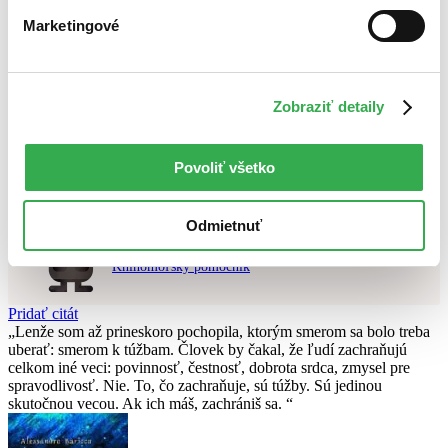
Najlacnejšie
Marketingové
Najvyššia zľava
Použité filtre
Zrušiť filtre
Zobraziť detaily
Na tému DC
čítané verzie vypredaných kníh
Nebol nájdený
žiadny titul
vyhovujúci zadaným podmienkam.
Skúste prosím zmeniť vyhľadávaný výraz.
Povoliť všetko
Chcete poradiť knihu?
Odmietnuť
Náš pomocník Sherlock vám ju s radosťou vypátra!
Knihomoľský pomocník
Pridať citát
Lenže som až prineskoro pochopila, ktorým smerom sa bolo treba
uberať: smerom k túžbam. Človek by čakal, že ľudí zachraňujú
celkom iné veci: povinnosť, čestnosť, dobrota srdca, zmysel pre
spravodlivosť. Nie. To, čo zachraňuje, sú túžby. Sú jedinou
skutočnou vecou. Ak ich máš, zachrániš sa.