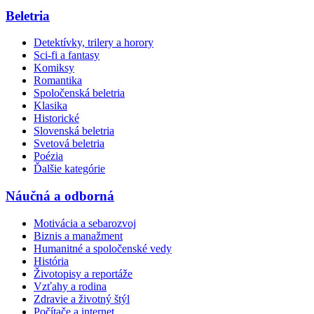
Beletria
Detektívky, trilery a horory
Sci-fi a fantasy
Komiksy
Romantika
Spoločenská beletria
Klasika
Historické
Slovenská beletria
Svetová beletria
Poézia
Ďalšie kategórie
Náučná a odborná
Motivácia a sebarozvoj
Biznis a manažment
Humanitné a spoločenské vedy
História
Životopisy a reportáže
Vzťahy a rodina
Zdravie a životný štýl
Počítače a internet