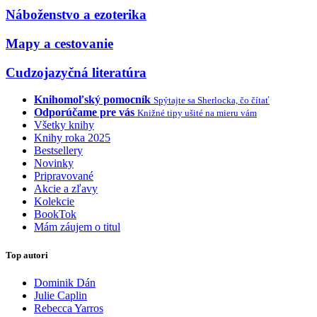
Náboženstvo a ezoterika
Mapy a cestovanie
Cudzojazyčná literatúra
Knihomoľský pomocník
Spýtajte sa Sherlocka, čo čítať
Odporúčame pre vás
Knižné tipy ušité na mieru vám
Všetky knihy
Knihy roka 2025
Bestsellery
Novinky
Pripravované
Akcie a zľavy
Kolekcie
BookTok
Mám záujem o titul
Top autori
Dominik Dán
Julie Caplin
Rebecca Yarros