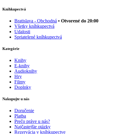
Kníhkupectvá
Bratislava - Obchodná
• Otvorené do 20:00
Všetky kníhkupectvá
Udalosti
Spriatelené kníhkupectvá
Kategórie
Knihy
E-knihy
Audioknihy
Hry
Filmy
Doplnky
Nakupujte u nás
Doručenie
Platba
Prečo práve u nás?
Najčastejšie otázky
Rezervácia v kníhkupectve