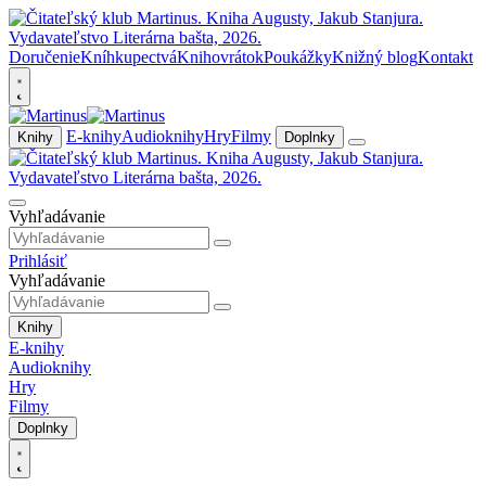
Doručenie
Kníhkupectvá
Knihovrátok
Poukážky
Knižný blog
Kontakt
E-knihy
Audioknihy
Hry
Filmy
Knihy
Doplnky
Vyhľadávanie
Prihlásiť
Vyhľadávanie
Knihy
E-knihy
Audioknihy
Hry
Filmy
Doplnky