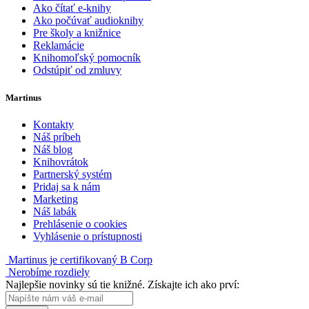
Ako čítať e-knihy
Ako počúvať audioknihy
Pre školy a knižnice
Reklamácie
Knihomoľský pomocník
Odstúpiť od zmluvy
Martinus
Kontakty
Náš príbeh
Náš blog
Knihovrátok
Partnerský systém
Pridaj sa k nám
Marketing
Náš labák
Prehlásenie o cookies
Vyhlásenie o prístupnosti
Martinus je certifikovaný B Corp
Nerobíme rozdiely
Najlepšie novinky sú tie knižné. Získajte ich ako prví: