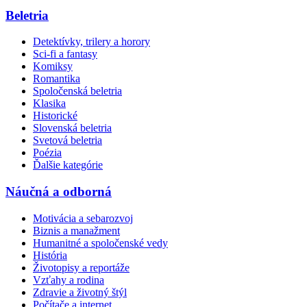
Beletria
Detektívky, trilery a horory
Sci-fi a fantasy
Komiksy
Romantika
Spoločenská beletria
Klasika
Historické
Slovenská beletria
Svetová beletria
Poézia
Ďalšie kategórie
Náučná a odborná
Motivácia a sebarozvoj
Biznis a manažment
Humanitné a spoločenské vedy
História
Životopisy a reportáže
Vzťahy a rodina
Zdravie a životný štýl
Počítače a internet