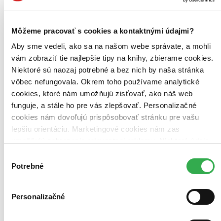
Grant Morrison (1 titul)
Grant Morrison
1
Ivan Reis (1 titul)
Ivan Reis
1
Vydavateľstvo
Môžeme pracovať s cookies a kontaktnými údajmi?
DC Comics (1 titul)
DC Comics
1
Aby sme vedeli, ako sa na našom webe správate, a mohli
Väzba
vám zobraziť tie najlepšie tipy na knihy, zbierame cookies.
pevná väzba (1 titul)
pevná väzba
1
Niektoré sú naozaj potrebné a bez nich by naša stránka
vôbec nefungovala. Okrem toho používame analytické
Zúžiť výber
cookies, ktoré nám umožňujú zisťovať, ako náš web
Zoradiť
funguje, a stále ho pre vás zlepšovať. Personalizačné
cookies nám dovoľujú prispôsobovať stránku pre vašu
lepšiu orientáciu. Marketingové cookies nám zas
umožňujú zobrazenie relevantnej reklamy. Niektoré údaje
zdieľame aj s tretími stranami. Veľmi by nám pomohlo,
Bestsellery
Výber
Top hodnotené
keby sme mohli používať všetky tieto cookies. Ďakujeme!
Potrebné
súhlasu
Novinky
Najdrahšie
Najlacnejšie
Personalizačné
Najvyššia zľava