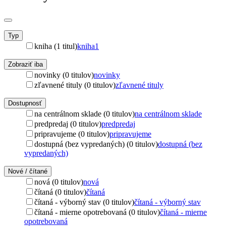
Typ
kniha (1 titul)
kniha
1
Zobraziť iba
novinky (0 titulov)
novinky
zľavnené tituly (0 titulov)
zľavnené tituly
Dostupnosť
na centrálnom sklade (0 titulov)
na centrálnom sklade
predpredaj (0 titulov)
predpredaj
pripravujeme (0 titulov)
pripravujeme
dostupná (bez vypredaných) (0 titulov)
dostupná (bez
vypredaných)
Nové / čítané
nová (0 titulov)
nová
čítaná (0 titulov)
čítaná
čítaná - výborný stav (0 titulov)
čítaná - výborný stav
čítaná - mierne opotrebovaná (0 titulov)
čítaná - mierne
opotrebovaná