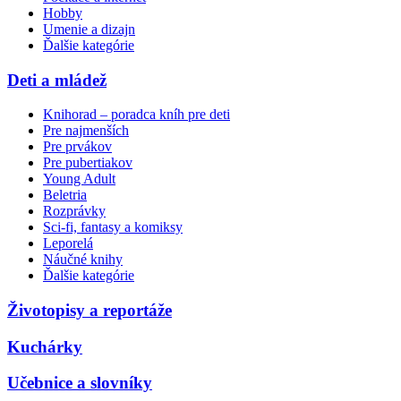
Hobby
Umenie a dizajn
Ďalšie kategórie
Deti a mládež
Knihorad – poradca kníh pre deti
Pre najmenších
Pre prvákov
Pre pubertiakov
Young Adult
Beletria
Rozprávky
Sci-fi, fantasy a komiksy
Leporelá
Náučné knihy
Ďalšie kategórie
Životopisy a reportáže
Kuchárky
Učebnice a slovníky