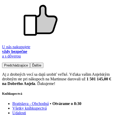
U nás nakupujete
vždy bezpečne
a s dôverou
Predchádzajúce
Ďalšie
Aj z drobných vecí sa dajú urobiť veľké. Vďaka vašim Anjelským
drobným ste pri nákupoch na Martinuse darovali už
1 501 145,00 €
na Dobrého Anjela
. Ďakujeme!
Kníhkupectvá
Bratislava - Obchodná
• Otvárame o 8:30
Všetky kníhkupectvá
Udalosti