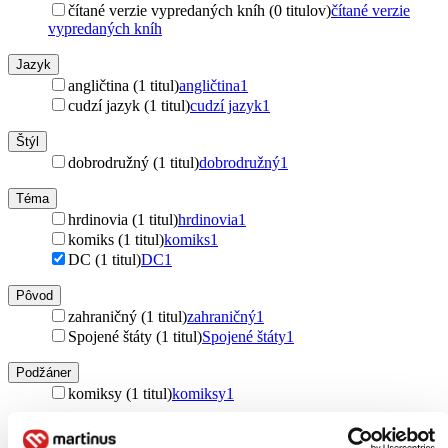
čítané verzie vypredaných kníh (0 titulov)
čítané verzie
vypredaných kníh
Jazyk
angličtina (1 titul)
angličtina
1
cudzí jazyk (1 titul)
cudzí jazyk
1
Štýl
dobrodružný (1 titul)
dobrodružný
1
Téma
hrdinovia (1 titul)
hrdinovia
1
komiks (1 titul)
komiks
1
DC (1 titul)
DC
1
Pôvod
zahraničný (1 titul)
zahraničný
1
Spojené štáty (1 titul)
Spojené štáty
1
Podžáner
komiksy (1 titul)
komiksy
1
Autor