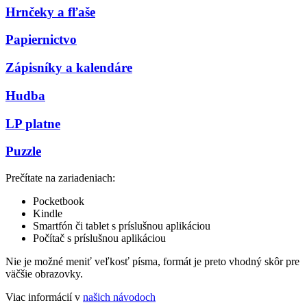
Hrnčeky a fľaše
Papiernictvo
Zápisníky a kalendáre
Hudba
LP platne
Puzzle
Prečítate na zariadeniach:
Pocketbook
Kindle
Smartfón či tablet s príslušnou aplikáciou
Počítač s príslušnou aplikáciou
Nie je možné meniť veľkosť písma, formát je preto vhodný skôr pre
väčšie obrazovky.
Viac informácií v
našich návodoch