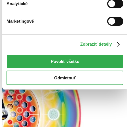
Použité filtre
Analytické
Zrušiť filtre
Na tému DC
Autor Grant Morrison
Marketingové
Zobraziť detaily
Povoliť všetko
Odmietnuť