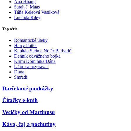
Ana Huang
Sarah J. Maas
Táňa Keleová Vasilková
Lucinda Riley
Top série
Romantické úteky
Harry Potter
Kapitán Stein a Notár Barbarič
Denník odvážneho bojka
Krimi Dominika Dána
Učím sa rozprávať
Duna
Smradi
Darčekové poukážky
Čítačky e-kníh
Vecičky od Martinusu
Káva, čaj a pochutiny