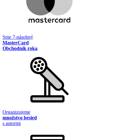
Sme 7-násobný
MasterCard
Obchodník roka
Organizujeme
množstvo besied
s autormi