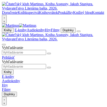
Doručenie
Kníhkupectvá
Knihovrátok
Poukážky
Knižný blog
Kontakt
E-knihy
Audioknihy
Hry
Filmy
Knihy
Doplnky
Vyhľadávanie
Prihlásiť
Vyhľadávanie
Knihy
E-knihy
Audioknihy
Hry
Filmy
Doplnky