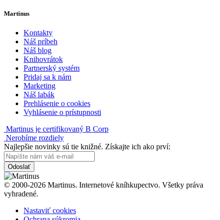
Martinus
Kontakty
Náš príbeh
Náš blog
Knihovrátok
Partnerský systém
Pridaj sa k nám
Marketing
Náš labák
Prehlásenie o cookies
Vyhlásenie o prístupnosti
Martinus je certifikovaný B Corp
Nerobíme rozdiely
Najlepšie novinky sú tie knižné. Získajte ich ako prví:
Odoslať
© 2000-2026 Martinus. Internetové kníhkupectvo. Všetky práva
vyhradené.
Nastaviť cookies
Ochrana súkromia