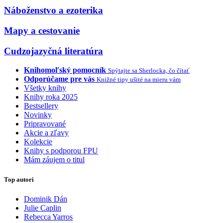
Náboženstvo a ezoterika
Mapy a cestovanie
Cudzojazyčná literatúra
Knihomoľský pomocník
Spýtajte sa Sherlocka, čo čítať
Odporúčame pre vás
Knižné tipy ušité na mieru vám
Všetky knihy
Knihy roka 2025
Bestsellery
Novinky
Pripravované
Akcie a zľavy
Kolekcie
Knihy s podporou FPU
Mám záujem o titul
Top autori
Dominik Dán
Julie Caplin
Rebecca Yarros