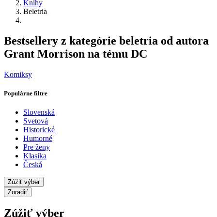
Knihy
Beletria
Bestsellery z kategórie beletria od autora
Grant Morrison na tému DC
Komiksy
Populárne filtre
Slovenská
Svetová
Historické
Humorné
Pre ženy
Klasika
Česká
Zúžiť výber
Zoradiť
Zúžiť výber