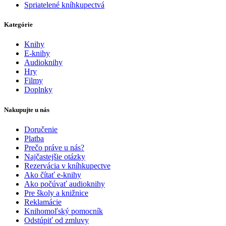
Spriatelené kníhkupectvá
Kategórie
Knihy
E-knihy
Audioknihy
Hry
Filmy
Doplnky
Nakupujte u nás
Doručenie
Platba
Prečo práve u nás?
Najčastejšie otázky
Rezervácia v kníhkupectve
Ako čítať e-knihy
Ako počúvať audioknihy
Pre školy a knižnice
Reklamácie
Knihomoľský pomocník
Odstúpiť od zmluvy