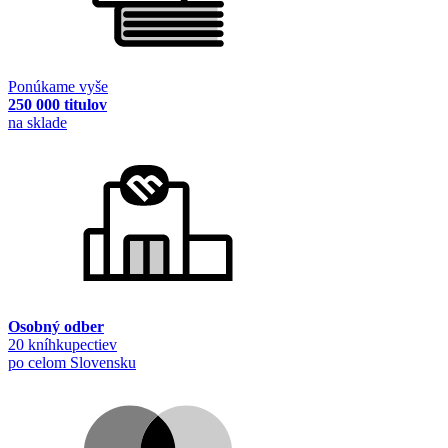
Ponúkame vyše
250 000 titulov
na sklade
Osobný odber
20 kníhkupectiev
po celom Slovensku