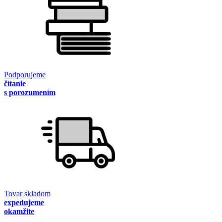
Podporujeme
čítanie
s porozumením
Tovar skladom
expedujeme
okamžite