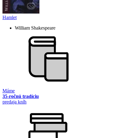
Hamlet
William Shakespeare
Máme
35-ročnú tradíciu
predaja kníh