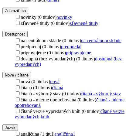
Zobraziť iba
novinky (0 titulov)
novinky
zľavnené tituly (0 titulov)
zľavnené tituly
Dostupnosť
na centrálnom sklade (0 titulov)
na centrálnom sklade
predpredaj (0 titulov)
predpredaj
pripravujeme (0 titulov)
pripravujeme
dostupná (bez vypredaných) (0 titulov)
dostupná (bez
vypredaných)
Nové / čítané
nová (0 titulov)
nová
čítaná (0 titulov)
čítaná
čítaná - výborný stav (0 titulov)
čítaná - výborný stav
čítaná - mierne opotrebovaná (0 titulov)
čítaná - mierne
opotrebovaná
čítané verzie vypredaných kníh (0 titulov)
čítané verzie
vypredaných kníh
Jazyk
angličtina (1 titul)
angličtina
1