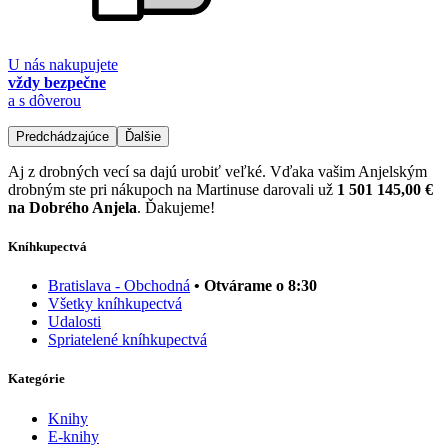
U nás nakupujete
vždy bezpečne
a s dôverou
Predchádzajúce
Ďalšie
Aj z drobných vecí sa dajú urobiť veľké. Vďaka vašim Anjelským
drobným ste pri nákupoch na Martinuse darovali už
1 501 145,00 €
na Dobrého Anjela
. Ďakujeme!
Kníhkupectvá
Bratislava - Obchodná
• Otvárame o 8:30
Všetky kníhkupectvá
Udalosti
Spriatelené kníhkupectvá
Kategórie
Knihy
E-knihy