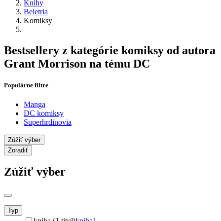
Knihy
Beletria
Komiksy
Bestsellery z kategórie komiksy od autora
Grant Morrison na tému DC
Populárne filtre
Manga
DC komiksy
Superhrdinovia
Zúžiť výber
Zoradiť
Zúžiť výber
Typ
kniha (1 titul)
kniha
1