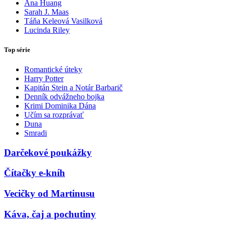
Ana Huang
Sarah J. Maas
Táňa Keleová Vasilková
Lucinda Riley
Top série
Romantické úteky
Harry Potter
Kapitán Stein a Notár Barbarič
Denník odvážneho bojka
Krimi Dominika Dána
Učím sa rozprávať
Duna
Smradi
Darčekové poukážky
Čítačky e-kníh
Vecičky od Martinusu
Káva, čaj a pochutiny