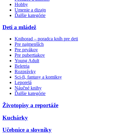
Hobby
Umenie a dizajn
Ďalšie kategórie
Deti a mládež
Knihorad – poradca kníh pre deti
Pre najmenších
Pre prvákov
Pre pubertiakov
Young Adult
Beletria
Rozprávky
Sci-fi, fantasy a komiksy
Leporelá
Náučné knihy
Ďalšie kategórie
Životopisy a reportáže
Kuchárky
Učebnice a slovníky