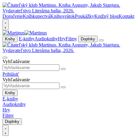
Doručenie
Kníhkupectvá
Knihovrátok
Poukážky
Knižný blog
Kontakt
E-knihy
Audioknihy
Hry
Filmy
Knihy
Doplnky
Vyhľadávanie
Prihlásiť
Vyhľadávanie
Knihy
E-knihy
Audioknihy
Hry
Filmy
Doplnky