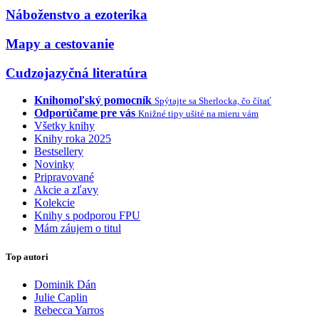
Náboženstvo a ezoterika
Mapy a cestovanie
Cudzojazyčná literatúra
Knihomoľský pomocník
Spýtajte sa Sherlocka, čo čítať
Odporúčame pre vás
Knižné tipy ušité na mieru vám
Všetky knihy
Knihy roka 2025
Bestsellery
Novinky
Pripravované
Akcie a zľavy
Kolekcie
Knihy s podporou FPU
Mám záujem o titul
Top autori
Dominik Dán
Julie Caplin
Rebecca Yarros