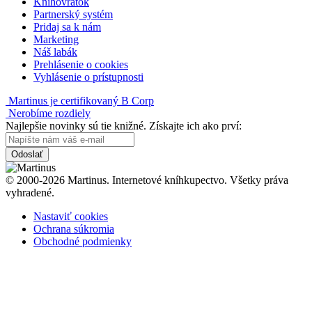
Knihovrátok
Partnerský systém
Pridaj sa k nám
Marketing
Náš labák
Prehlásenie o cookies
Vyhlásenie o prístupnosti
Martinus je certifikovaný B Corp
Nerobíme rozdiely
Najlepšie novinky sú tie knižné. Získajte ich ako prví:
Odoslať
© 2000-2026 Martinus. Internetové kníhkupectvo. Všetky práva
vyhradené.
Nastaviť cookies
Ochrana súkromia
Obchodné podmienky