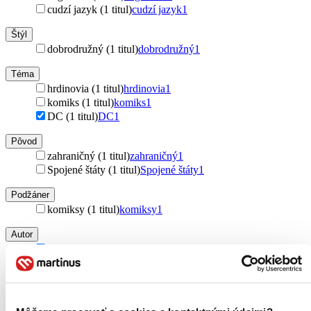
cudzí jazyk (1 titul)
cudzí jazyk
1
Štýl
dobrodružný (1 titul)
dobrodružný
1
Téma
hrdinovia (1 titul)
hrdinovia
1
komiks (1 titul)
komiks
1
DC (1 titul)
DC
1
Pôvod
zahraničný (1 titul)
zahraničný
1
Spojené štáty (1 titul)
Spojené štáty
1
Podžáner
komiksy (1 titul)
komiksy
1
Autor
Grant Morrison (1 titul)
Grant Morrison
1
Ivan Reis (1 titul)
Ivan Reis
1
Vydavateľstvo
DC Comics (1 titul)
DC Comics
1