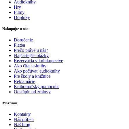
Audioknihy
Hry
Filmy
Doplnky
Nakupujte u nás
Doručenie
Platba
Prečo práve u nás?
Najčastejšie otázky
Rezervácia v kníhkupectve
Ako čítať e-knihy
Ako počúvať audioknihy
Pre školy a knižnice
Reklamácie
Knihomoľský pomocník
Odstúpiť od zmluvy
Martinus
Kontakty
Náš príbeh
Náš blog