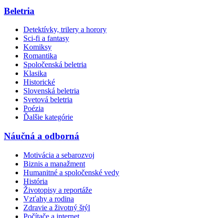
Beletria
Detektívky, trilery a horory
Sci-fi a fantasy
Komiksy
Romantika
Spoločenská beletria
Klasika
Historické
Slovenská beletria
Svetová beletria
Poézia
Ďalšie kategórie
Náučná a odborná
Motivácia a sebarozvoj
Biznis a manažment
Humanitné a spoločenské vedy
História
Životopisy a reportáže
Vzťahy a rodina
Zdravie a životný štýl
Počítače a internet