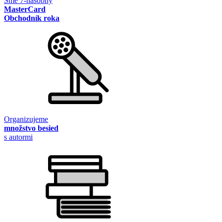
Sme 7-násobný
MasterCard
Obchodník roka
Organizujeme
množstvo besied
s autormi