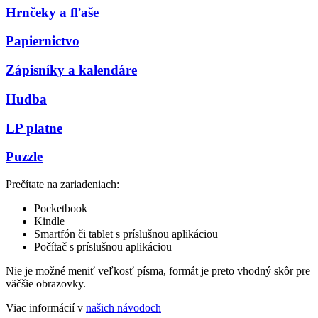
Hrnčeky a fľaše
Papiernictvo
Zápisníky a kalendáre
Hudba
LP platne
Puzzle
Prečítate na zariadeniach:
Pocketbook
Kindle
Smartfón či tablet s príslušnou aplikáciou
Počítač s príslušnou aplikáciou
Nie je možné meniť veľkosť písma, formát je preto vhodný skôr pre
väčšie obrazovky.
Viac informácií v
našich návodoch