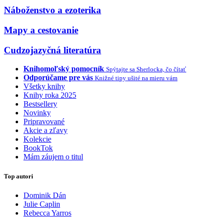
Náboženstvo a ezoterika
Mapy a cestovanie
Cudzojazyčná literatúra
Knihomoľský pomocník
Spýtajte sa Sherlocka, čo čítať
Odporúčame pre vás
Knižné tipy ušité na mieru vám
Všetky knihy
Knihy roka 2025
Bestsellery
Novinky
Pripravované
Akcie a zľavy
Kolekcie
BookTok
Mám záujem o titul
Top autori
Dominik Dán
Julie Caplin
Rebecca Yarros