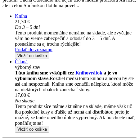
ale i celou Shi´arskou flotilu na povel...
Kniha
21,30 €
Do 3 – 5 dní
Tento produkt momentálne nemáme na sklade, ale zvyčajne
vám ho vieme zabezpečiť a odoslať do 3 – 5 dní. A
posnažíme sa aj trochu rýchlejšie!
Pridať do zoznamu
Vložiť do košíka
Čítaná
výborný stav
Túto knihu sme vykúpili cez
Knihovrátok
a je vo
výbornom stave.
Rozdiel medzi touto knihou a novou by ste
asi ani nespoznali. Knihu sme označili nálepkou, ktorá môže
na niektorých obaloch zanechať stopy.
17,00 €
Na sklade
Tento produkt síce máme aktuálne na sklade, máme však už
iba posledné kusy a ďalšie už nemá ani distribútor, preto je
možné, že bude onedlho úplne vypredaný. Ak ho chcete mať,
ponáhľajte sa!
Vložiť do košíka