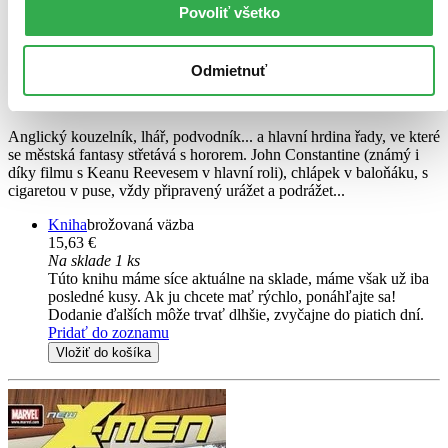
Povoliť všetko
John Constantine - Hellblazer
CZ
Garth Ennis
Odmietnuť
Mike Carey
Grant Morrison
Anglický kouzelník, lhář, podvodník... a hlavní hrdina řady, ve které
se městská fantasy střetává s hororem. John Constantine (známý i
díky filmu s Keanu Reevesem v hlavní roli), chlápek v baloňáku, s
cigaretou v puse, vždy připravený urážet a podrážet...
Kniha
brožovaná väzba
15,63 €
Na sklade 1 ks
Túto knihu máme síce aktuálne na sklade, máme však už iba
posledné kusy. Ak ju chcete mať rýchlo, ponáhľajte sa!
Dodanie ďalších môže trvať dlhšie, zvyčajne do piatich dní.
Pridať do zoznamu
Vložiť do košíka