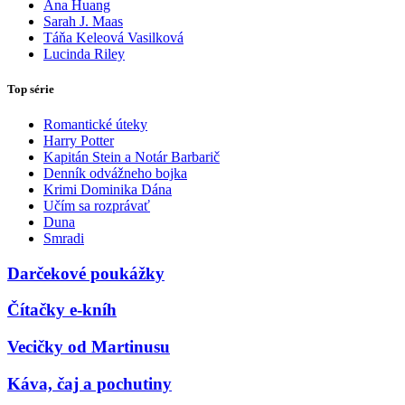
Ana Huang
Sarah J. Maas
Táňa Keleová Vasilková
Lucinda Riley
Top série
Romantické úteky
Harry Potter
Kapitán Stein a Notár Barbarič
Denník odvážneho bojka
Krimi Dominika Dána
Učím sa rozprávať
Duna
Smradi
Darčekové poukážky
Čítačky e-kníh
Vecičky od Martinusu
Káva, čaj a pochutiny