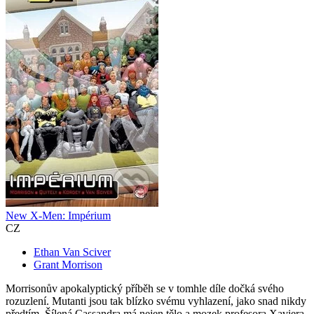
New X-Men: Impérium
CZ
Ethan Van Sciver
Grant Morrison
Morrisonův apokalyptický příběh se v tomhle díle dočká svého
rozuzlení. Mutanti jsou tak blízko svému vyhlazení, jako snad nikdy
předtím. Šílená Cassandra má nejen tělo a mozek profesora Xaviera,