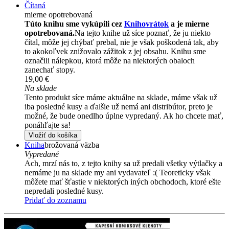
Čítaná
mierne opotrebovaná
Túto knihu sme vykúpili cez
Knihovrátok
a je mierne
opotrebovaná.
Na tejto knihe už síce poznať, že ju niekto
čítal, môže jej chýbať prebal, nie je však poškodená tak, aby
to akokoľvek znižovalo zážitok z jej obsahu. Knihu sme
označili nálepkou, ktorá môže na niektorých obaloch
zanechať stopy.
19,00 €
Na sklade
Tento produkt síce máme aktuálne na sklade, máme však už
iba posledné kusy a ďalšie už nemá ani distribútor, preto je
možné, že bude onedlho úplne vypredaný. Ak ho chcete mať,
ponáhľajte sa!
Vložiť do košíka
Kniha
brožovaná väzba
Vypredané
Ach, mrzí nás to, z tejto knihy sa už predali všetky výtlačky a
nemáme ju na sklade my ani vydavateľ :( Teoreticky však
môžete mať šťastie v niektorých iných obchodoch, ktoré ešte
nepredali posledné kusy.
Pridať do zoznamu