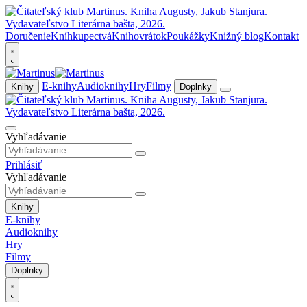
Doručenie
Kníhkupectvá
Knihovrátok
Poukážky
Knižný blog
Kontakt
E-knihy
Audioknihy
Hry
Filmy
Knihy
Doplnky
Vyhľadávanie
Prihlásiť
Vyhľadávanie
Knihy
E-knihy
Audioknihy
Hry
Filmy
Doplnky