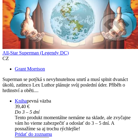
All-Star Superman (Legendy DC)
CZ
Grant Morrison
Superman se potýká s nevyhnutelnou smrtí a musí splnit dvanáct
úkolů, zatímco Lex Luthor plánuje svůj poslední úder. Příběh o
hrdinství a oběti....
Kniha
pevná väzba
39,40 €
Do 3 – 5 dní
Tento produkt momentálne nemáme na sklade, ale zvyčajne
vám ho vieme zabezpečiť a odoslať do 3 – 5 dní. A
posnažíme sa aj trochu rýchlejšie!
Pridať do zoznamu