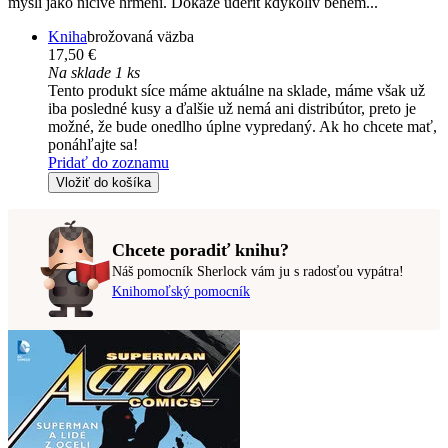
myslí jako ničivé hřmění. Dokáže udeřit kdykoliv během...
Kniha
brožovaná väzba
17,50 €
Na sklade 1 ks
Tento produkt síce máme aktuálne na sklade, máme však už
iba posledné kusy a ďalšie už nemá ani distribútor, preto je
možné, že bude onedlho úplne vypredaný. Ak ho chcete mať,
ponáhľajte sa!
Pridať do zoznamu
Vložiť do košíka
Chcete poradiť knihu?
Náš pomocník Sherlock vám ju s radosťou vypátra!
Knihomoľský pomocník