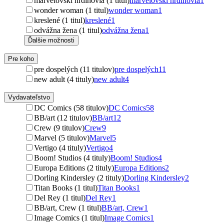
marvelovskí hrdinovia (1 titul)
marvelovskí hrdinovia
1
wonder woman (1 titul)
wonder woman
1
kreslené (1 titul)
kreslené
1
odvážna žena (1 titul)
odvážna žena
1
Ďalšie možnosti
Pre koho
pre dospelých (11 titulov)
pre dospelých
11
new adult (4 tituly)
new adult
4
Vydavateľstvo
DC Comics (58 titulov)
DC Comics
58
BB/art (12 titulov)
BB/art
12
Crew (9 titulov)
Crew
9
Marvel (5 titulov)
Marvel
5
Vertigo (4 tituly)
Vertigo
4
Boom! Studios (4 tituly)
Boom! Studios
4
Europa Editions (2 tituly)
Europa Editions
2
Dorling Kindersley (2 tituly)
Dorling Kindersley
2
Titan Books (1 titul)
Titan Books
1
Del Rey (1 titul)
Del Rey
1
BB/art, Crew (1 titul)
BB/art, Crew
1
Image Comics (1 titul)
Image Comics
1