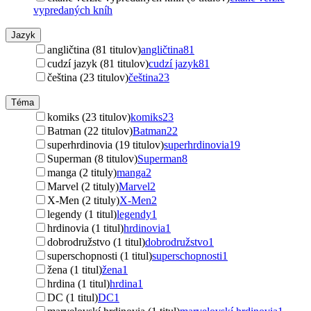
vypredaných kníh
Jazyk
angličtina (81 titulov)
angličtina
81
cudzí jazyk (81 titulov)
cudzí jazyk
81
čeština (23 titulov)
čeština
23
Téma
komiks (23 titulov)
komiks
23
Batman (22 titulov)
Batman
22
superhrdinovia (19 titulov)
superhrdinovia
19
Superman (8 titulov)
Superman
8
manga (2 tituly)
manga
2
Marvel (2 tituly)
Marvel
2
X-Men (2 tituly)
X-Men
2
legendy (1 titul)
legendy
1
hrdinovia (1 titul)
hrdinovia
1
dobrodružstvo (1 titul)
dobrodružstvo
1
superschopnosti (1 titul)
superschopnosti
1
žena (1 titul)
žena
1
hrdina (1 titul)
hrdina
1
DC (1 titul)
DC
1