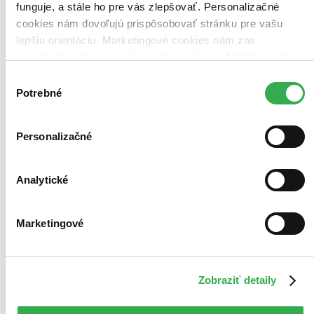
funguje, a stále ho pre vás zlepšovať. Personalizačné
cookies nám dovoľujú prispôsobovať stránku pre vašu
lepšiu orientáciu. Marketingové cookies nám zas
umožňujú zobrazenie relevantnej reklamy. Niektoré údaje
zdieľame aj s tretími stranami. Veľmi by nám pomohlo,
Výber
keby sme mohli používať všetky tieto cookies. Ďakujeme!
Potrebné
súhlasu
Personalizačné
Analytické
Marketingové
Zobraziť detaily