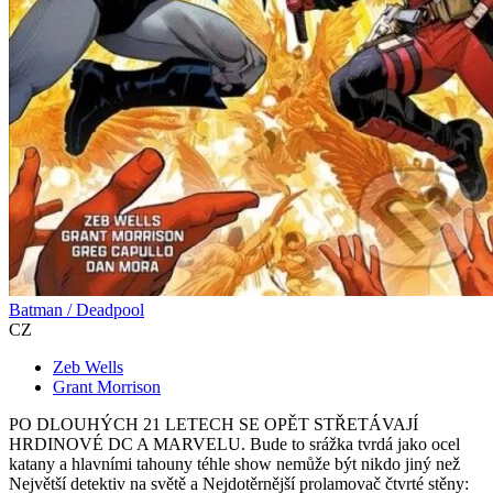
Batman / Deadpool
CZ
Zeb Wells
Grant Morrison
PO DLOUHÝCH 21 LETECH SE OPĚT STŘETÁVAJÍ
HRDINOVÉ DC A MARVELU. Bude to srážka tvrdá jako ocel
katany a hlavními tahouny téhle show nemůže být nikdo jiný než
Největší detektiv na světě a Nejdotěrnější prolamovač čtvrté stěny: