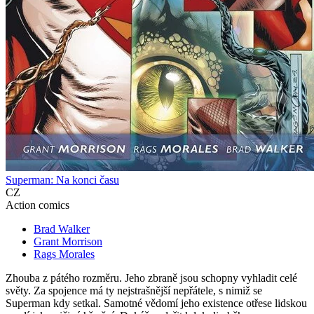
Superman: Na konci času
CZ
Action comics
Brad Walker
Grant Morrison
Rags Morales
Zhouba z pátého rozměru. Jeho zbraně jsou schopny vyhladit celé
světy. Za spojence má ty nejstrašnější nepřátele, s nimiž se
Superman kdy setkal. Samotné vědomí jeho existence otřese lidskou