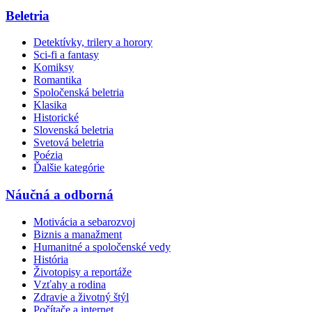
Beletria
Detektívky, trilery a horory
Sci-fi a fantasy
Komiksy
Romantika
Spoločenská beletria
Klasika
Historické
Slovenská beletria
Svetová beletria
Poézia
Ďalšie kategórie
Náučná a odborná
Motivácia a sebarozvoj
Biznis a manažment
Humanitné a spoločenské vedy
História
Životopisy a reportáže
Vzťahy a rodina
Zdravie a životný štýl
Počítače a internet