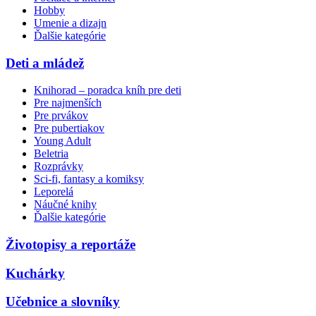
Hobby
Umenie a dizajn
Ďalšie kategórie
Deti a mládež
Knihorad – poradca kníh pre deti
Pre najmenších
Pre prvákov
Pre pubertiakov
Young Adult
Beletria
Rozprávky
Sci-fi, fantasy a komiksy
Leporelá
Náučné knihy
Ďalšie kategórie
Životopisy a reportáže
Kuchárky
Učebnice a slovníky