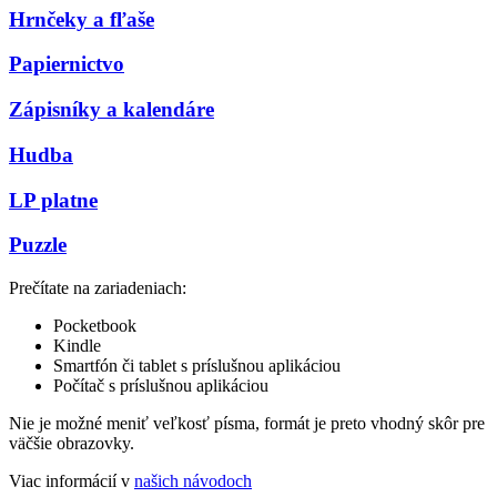
Hrnčeky a fľaše
Papiernictvo
Zápisníky a kalendáre
Hudba
LP platne
Puzzle
Prečítate na zariadeniach:
Pocketbook
Kindle
Smartfón či tablet s príslušnou aplikáciou
Počítač s príslušnou aplikáciou
Nie je možné meniť veľkosť písma, formát je preto vhodný skôr pre
väčšie obrazovky.
Viac informácií v
našich návodoch