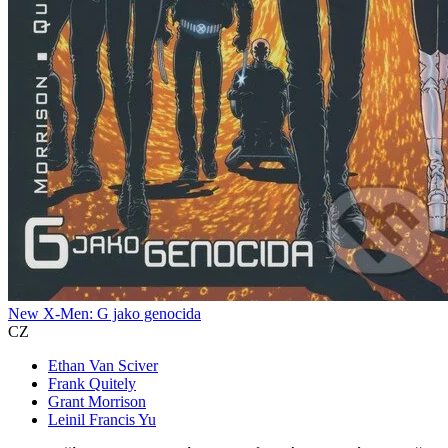
New X-Men: G jako genocida
CZ
Ethan Van Sciver
Frank Quitely
Grant Morrison
Leinil Francis Yu