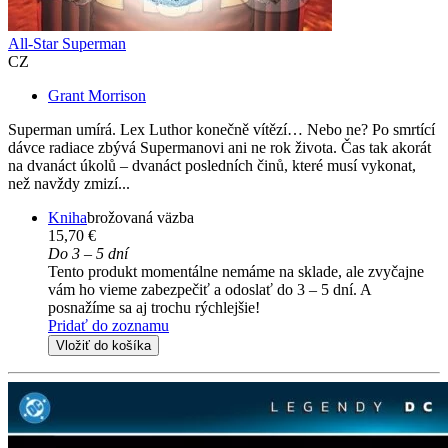
All-Star Superman
CZ
Grant Morrison
Superman umírá. Lex Luthor konečně vítězí… Nebo ne? Po smrtící
dávce radiace zbývá Supermanovi ani ne rok života. Čas tak akorát
na dvanáct úkolů – dvanáct posledních činů, které musí vykonat,
než navždy zmizí...
Kniha
brožovaná väzba
15,70 €
Do 3 – 5 dní
Tento produkt momentálne nemáme na sklade, ale zvyčajne
vám ho vieme zabezpečiť a odoslať do 3 – 5 dní. A
posnažíme sa aj trochu rýchlejšie!
Pridať do zoznamu
Vložiť do košíka