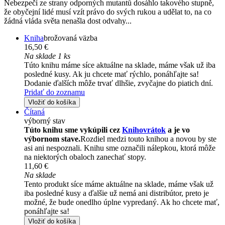
Nebezpečí ze strany odporných mutantů dosáhlo takového stupně,
že obyčejní lidé musí vzít právo do svých rukou a udělat to, na co
žádná vláda světa nenašla dost odvahy...
Kniha
brožovaná väzba
16,50 €
Na sklade 1 ks
Túto knihu máme síce aktuálne na sklade, máme však už iba
posledné kusy. Ak ju chcete mať rýchlo, ponáhľajte sa!
Dodanie ďalších môže trvať dlhšie, zvyčajne do piatich dní.
Pridať do zoznamu
Vložiť do košíka
Čítaná
výborný stav
Túto knihu sme vykúpili cez
Knihovrátok
a je vo
výbornom stave.
Rozdiel medzi touto knihou a novou by ste
asi ani nespoznali. Knihu sme označili nálepkou, ktorá môže
na niektorých obaloch zanechať stopy.
11,60 €
Na sklade
Tento produkt síce máme aktuálne na sklade, máme však už
iba posledné kusy a ďalšie už nemá ani distribútor, preto je
možné, že bude onedlho úplne vypredaný. Ak ho chcete mať,
ponáhľajte sa!
Vložiť do košíka