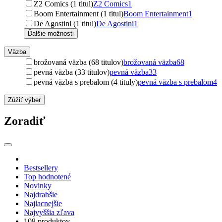
Z2 Comics (1 titul)
Z2 Comics
1
Boom Entertainment (1 titul)
Boom Entertainment
1
De Agostini (1 titul)
De Agostini
1
Ďalšie možnosti
Väzba
brožovaná väzba (68 titulov)
brožovaná väzba
68
pevná väzba (33 titulov)
pevná väzba
33
pevná väzba s prebalom (4 tituly)
pevná väzba s prebalom
4
Zúžiť výber
Zoradiť
Bestsellery
Top hodnotené
Novinky
Najdrahšie
Najlacnejšie
Najvyššia zľava
108 produktov