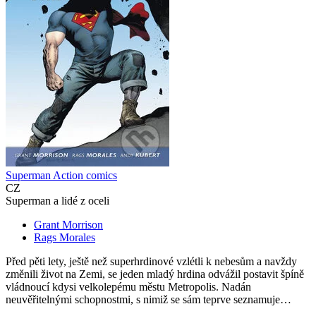
Superman Action comics
CZ
Superman a lidé z oceli
Grant Morrison
Rags Morales
Před pěti lety, ještě než superhrdinové vzlétli k nebesům a navždy
změnili život na Zemi, se jeden mladý hrdina odvážil postavit špíně
vládnoucí kdysi velkolepému městu Metropolis. Nadán
neuvěřitelnými schopnostmi, s nimiž se sám teprve seznamuje…