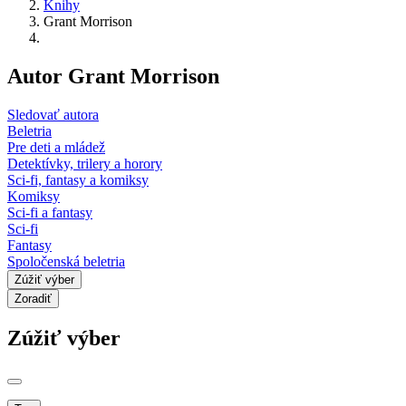
Knihy
Grant Morrison
Autor Grant Morrison
Sledovať autora
Beletria
Pre deti a mládež
Detektívky, trilery a horory
Sci-fi, fantasy a komiksy
Komiksy
Sci-fi a fantasy
Sci-fi
Fantasy
Spoločenská beletria
Zúžiť výber
Zoradiť
Zúžiť výber