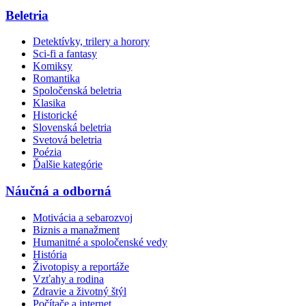
Beletria
Detektívky, trilery a horory
Sci-fi a fantasy
Komiksy
Romantika
Spoločenská beletria
Klasika
Historické
Slovenská beletria
Svetová beletria
Poézia
Ďalšie kategórie
Náučná a odborná
Motivácia a sebarozvoj
Biznis a manažment
Humanitné a spoločenské vedy
História
Životopisy a reportáže
Vzťahy a rodina
Zdravie a životný štýl
Počítače a internet