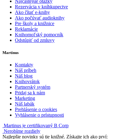
Najčastejšie otázky
Rezervácia v kníhkupectve
Ako čítať e-knihy
Ako počúvať audioknihy
Pre školy a knižnice
Reklamácie
Knihomoľský pomocník
Odstúpiť od zmluvy
Martinus
Kontakty
Náš príbeh
Náš blog
Knihovrátok
Partnerský systém
Pridaj sa k nám
Marketing
Náš labák
Prehlásenie o cookies
Vyhlásenie o prístupnosti
Martinus je certifikovaný B Corp
Nerobíme rozdiely
Najlepšie novinky sú tie knižné. Získajte ich ako prví: