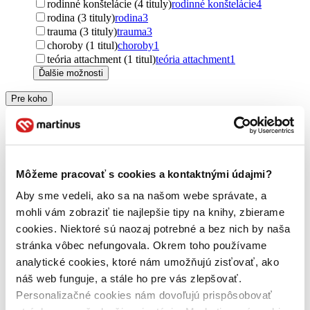
rodinné konštelácie (4 tituly)
rodinné konštelácie
4
rodina (3 tituly)
rodina
3
trauma (3 tituly)
trauma
3
choroby (1 titul)
choroby
1
teória attachment (1 titul)
teória attachment
1
Ďalšie možnosti
Pre koho
pre dospelých (3 tituly)
pre dospelých
3
Vydavateľstvo
Portál (4 tituly)
Portál
4
Môžeme pracovať s cookies a kontaktnými údajmi?
Väzba
brožovaná väzba (4 tituly)
brožovaná väzba
4
Aby sme vedeli, ako sa na našom webe správate, a
mohli vám zobraziť tie najlepšie tipy na knihy, zbierame
Zúžiť výber
cookies. Niektoré sú naozaj potrebné a bez nich by naša
Zoradiť
stránka vôbec nefungovala. Okrem toho používame
analytické cookies, ktoré nám umožňujú zisťovať, ako
náš web funguje, a stále ho pre vás zlepšovať.
Personalizačné cookies nám dovoľujú prispôsobovať