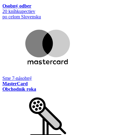
Osobný odber
20 kníhkupectiev
po celom Slovensku
Sme 7-násobný
MasterCard
Obchodník roka