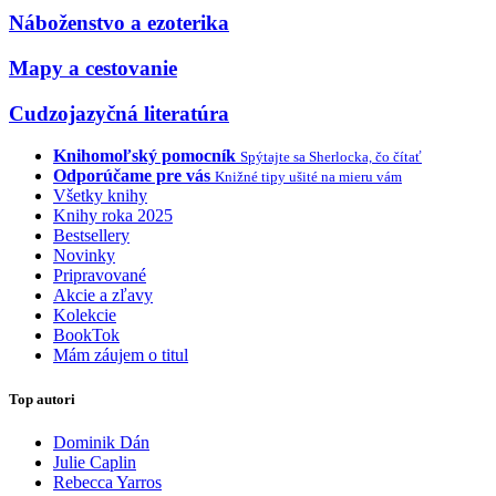
Náboženstvo a ezoterika
Mapy a cestovanie
Cudzojazyčná literatúra
Knihomoľský pomocník
Spýtajte sa Sherlocka, čo čítať
Odporúčame pre vás
Knižné tipy ušité na mieru vám
Všetky knihy
Knihy roka 2025
Bestsellery
Novinky
Pripravované
Akcie a zľavy
Kolekcie
BookTok
Mám záujem o titul
Top autori
Dominik Dán
Julie Caplin
Rebecca Yarros