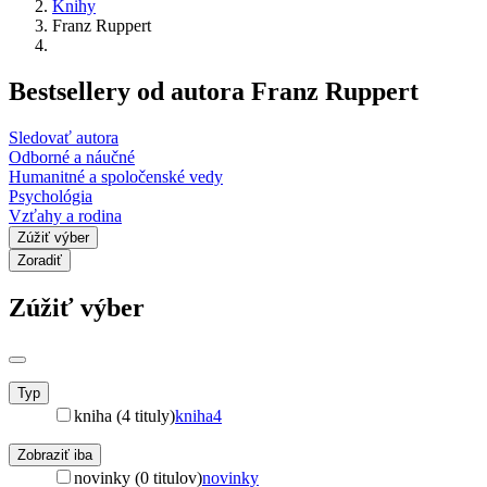
Knihy
Franz Ruppert
Bestsellery od autora Franz Ruppert
Sledovať autora
Odborné a náučné
Humanitné a spoločenské vedy
Psychológia
Vzťahy a rodina
Zúžiť výber
Zoradiť
Zúžiť výber
Typ
kniha (4 tituly)
kniha
4
Zobraziť iba
novinky (0 titulov)
novinky