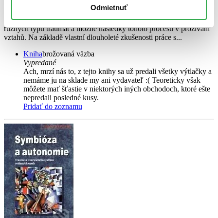
Odmietnuť
Autor popisuje a na řadě kazuistik dokumentuje vznik, průběh a
následky psychického traumatu. Popisuje různé typy štěpení já u
různých typů traumat a možné následky tohoto procesu v prožívání
vztahů. Na základě vlastní dlouholeté zkušenosti práce s...
Kniha
brožovaná väzba
Vypredané
Ach, mrzí nás to, z tejto knihy sa už predali všetky výtlačky a
nemáme ju na sklade my ani vydavateľ :( Teoreticky však
môžete mať šťastie v niektorých iných obchodoch, ktoré ešte
nepredali posledné kusy.
Pridať do zoznamu