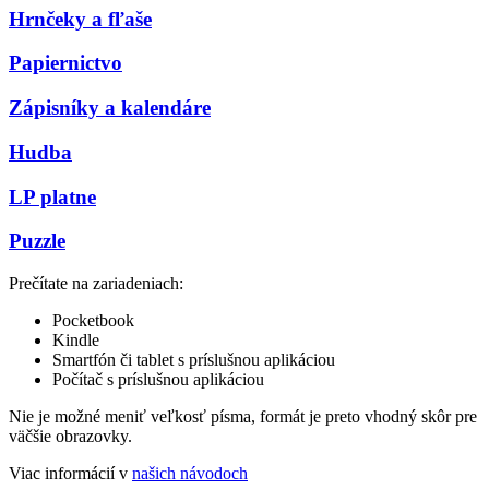
Hrnčeky a fľaše
Papiernictvo
Zápisníky a kalendáre
Hudba
LP platne
Puzzle
Prečítate na zariadeniach:
Pocketbook
Kindle
Smartfón či tablet s príslušnou aplikáciou
Počítač s príslušnou aplikáciou
Nie je možné meniť veľkosť písma, formát je preto vhodný skôr pre
väčšie obrazovky.
Viac informácií v
našich návodoch