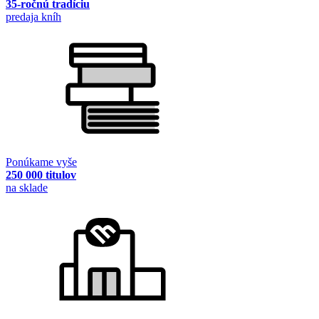
35-ročnú tradíciu
predaja kníh
Ponúkame vyše
250 000 titulov
na sklade