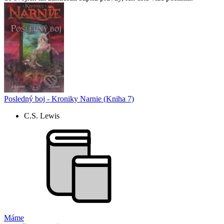
Posledný boj - Kroniky Narnie (Kniha 7)
C.S. Lewis
Máme