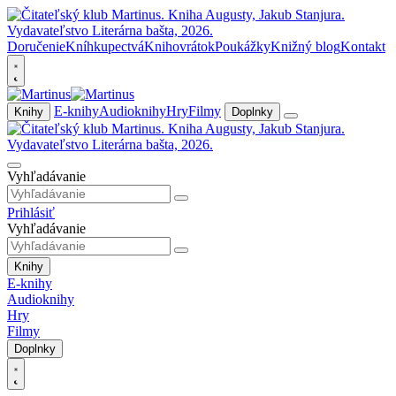
Doručenie
Kníhkupectvá
Knihovrátok
Poukážky
Knižný blog
Kontakt
E-knihy
Audioknihy
Hry
Filmy
Knihy
Doplnky
Vyhľadávanie
Prihlásiť
Vyhľadávanie
Knihy
E-knihy
Audioknihy
Hry
Filmy
Doplnky