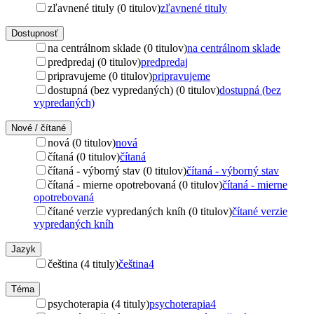
zľavnené tituly (0 titulov)
zľavnené tituly
Dostupnosť
na centrálnom sklade (0 titulov)
na centrálnom sklade
predpredaj (0 titulov)
predpredaj
pripravujeme (0 titulov)
pripravujeme
dostupná (bez vypredaných) (0 titulov)
dostupná (bez
vypredaných)
Nové / čítané
nová (0 titulov)
nová
čítaná (0 titulov)
čítaná
čítaná - výborný stav (0 titulov)
čítaná - výborný stav
čítaná - mierne opotrebovaná (0 titulov)
čítaná - mierne
opotrebovaná
čítané verzie vypredaných kníh (0 titulov)
čítané verzie
vypredaných kníh
Jazyk
čeština (4 tituly)
čeština
4
Téma
psychoterapia (4 tituly)
psychoterapia
4