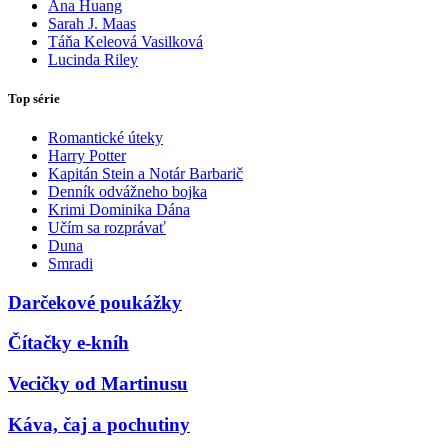
Ana Huang
Sarah J. Maas
Táňa Keleová Vasilková
Lucinda Riley
Top série
Romantické úteky
Harry Potter
Kapitán Stein a Notár Barbarič
Denník odvážneho bojka
Krimi Dominika Dána
Učím sa rozprávať
Duna
Smradi
Darčekové poukážky
Čítačky e-kníh
Vecičky od Martinusu
Káva, čaj a pochutiny