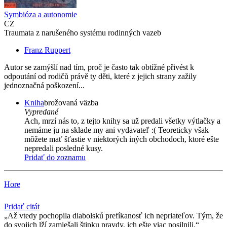
Symbióza a autonomie
CZ
Traumata z narušeného systému rodinných vazeb
Franz Ruppert
Autor se zamýšlí nad tím, proč je často tak obtížné přivést k
odpoutání od rodičů právě ty děti, které z jejich strany zažily
jednoznačná poškození...
Kniha
brožovaná väzba
Vypredané
Ach, mrzí nás to, z tejto knihy sa už predali všetky výtlačky a
nemáme ju na sklade my ani vydavateľ :( Teoreticky však
môžete mať šťastie v niektorých iných obchodoch, ktoré ešte
nepredali posledné kusy.
Pridať do zoznamu
Hore
Pridať citát
Až vtedy pochopila diabolskú prefíkanosť ich nepriateľov. Tým, že
do svojich lží zamiešali štipku pravdy, ich ešte viac posilnili.