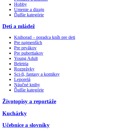
Hobby
Umenie a dizajn
Ďalšie kategórie
Deti a mládež
Knihorad – poradca kníh pre deti
Pre najmenších
Pre prvákov
Pre pubertiakov
Young Adult
Beletria
Rozprávky
Sci-fi, fantasy a komiksy
Leporelá
Náučné knihy
Ďalšie kategórie
Životopisy a reportáže
Kuchárky
Učebnice a slovníky