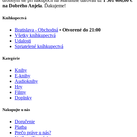
drobným ste pri nákupoch na Martinuse darovali už
1 501 406,00 €
na Dobrého Anjela
. Ďakujeme!
Kníhkupectvá
Bratislava - Obchodná
• Otvorené do 21:00
Všetky kníhkupectvá
Udalosti
Spriatelené kníhkupectvá
Kategórie
Knihy
E-knihy
Audioknihy
Hry
Filmy
Doplnky
Nakupujte u nás
Doručenie
Platba
Prečo práve u nás?