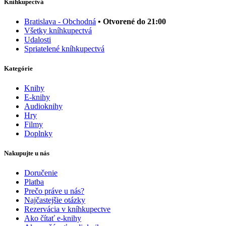
Kníhkupectvá
Bratislava - Obchodná
• Otvorené do 21:00
Všetky kníhkupectvá
Udalosti
Spriatelené kníhkupectvá
Kategórie
Knihy
E-knihy
Audioknihy
Hry
Filmy
Doplnky
Nakupujte u nás
Doručenie
Platba
Prečo práve u nás?
Najčastejšie otázky
Rezervácia v kníhkupectve
Ako čítať e-knihy