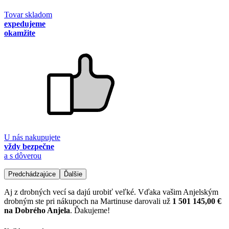
Tovar skladom
expedujeme
okamžite
U nás nakupujete
vždy bezpečne
a s dôverou
Predchádzajúce
Ďalšie
Aj z drobných vecí sa dajú urobiť veľké. Vďaka vašim Anjelským
drobným ste pri nákupoch na Martinuse darovali už
1 501 145,00 €
na Dobrého Anjela
. Ďakujeme!