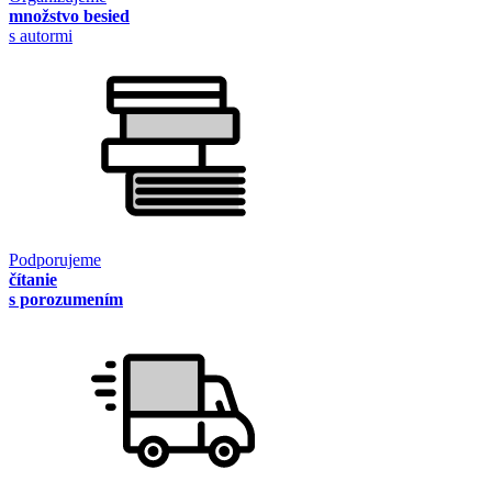
množstvo besied
s autormi
Podporujeme
čítanie
s porozumením