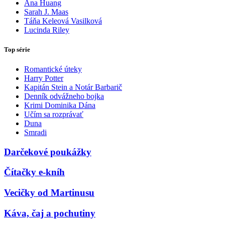
Ana Huang
Sarah J. Maas
Táňa Keleová Vasilková
Lucinda Riley
Top série
Romantické úteky
Harry Potter
Kapitán Stein a Notár Barbarič
Denník odvážneho bojka
Krimi Dominika Dána
Učím sa rozprávať
Duna
Smradi
Darčekové poukážky
Čítačky e-kníh
Vecičky od Martinusu
Káva, čaj a pochutiny