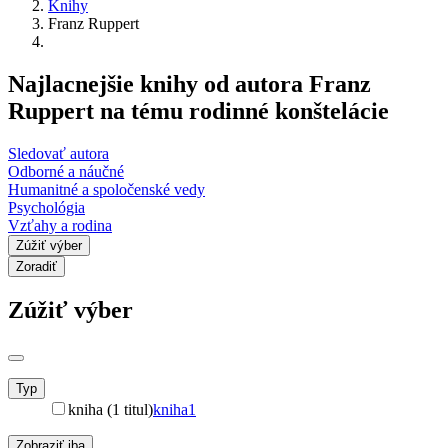
Knihy
Franz Ruppert
Najlacnejšie knihy od autora Franz
Ruppert na tému rodinné konštelácie
Sledovať autora
Odborné a náučné
Humanitné a spoločenské vedy
Psychológia
Vzťahy a rodina
Zúžiť výber
Zoradiť
Zúžiť výber
Typ
kniha (1 titul)
kniha
1
Zobraziť iba