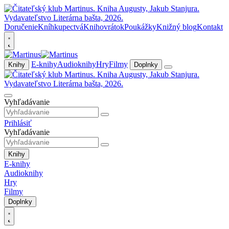
Doručenie
Kníhkupectvá
Knihovrátok
Poukážky
Knižný blog
Kontakt
E-knihy
Audioknihy
Hry
Filmy
Knihy
Doplnky
Vyhľadávanie
Prihlásiť
Vyhľadávanie
Knihy
E-knihy
Audioknihy
Hry
Filmy
Doplnky