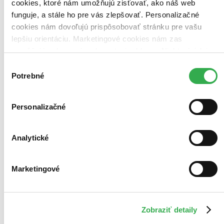
Novinky
cookies, ktoré nám umožňujú zisťovať, ako náš web
Najdrahšie
funguje, a stále ho pre vás zlepšovať. Personalizačné
Najlacnejšie
cookies nám dovoľujú prispôsobovať stránku pre vašu
Najvyššia zľava
lepšiu orientáciu. Marketingové cookies nám zas
umožňujú zobrazenie relevantnej reklamy. Niektoré údaje
Použité filtre
zdieľame aj s tretími stranami. Veľmi by nám pomohlo,
Zrušiť filtre
Výber
Na tému rodinné konštelácie
dostupné
keby sme mohli používať všetky tieto cookies. Ďakujeme!
Potrebné
súhlasu
Personalizačné
Analytické
Marketingové
Zobraziť detaily