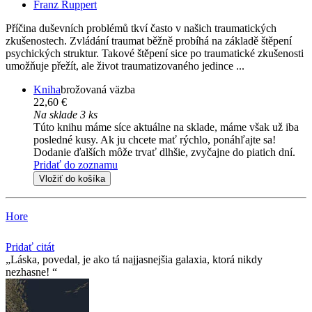
Franz Ruppert
Příčina duševních problémů tkví často v našich traumatických
zkušenostech. Zvládání traumat běžně probíhá na základě štěpení
psychických struktur. Takové štěpení sice po traumatické zkušenosti
umožňuje přežít, ale život traumatizovaného jedince ...
Kniha
brožovaná väzba
22,60 €
Na sklade 3 ks
Túto knihu máme síce aktuálne na sklade, máme však už iba
posledné kusy. Ak ju chcete mať rýchlo, ponáhľajte sa!
Dodanie ďalších môže trvať dlhšie, zvyčajne do piatich dní.
Pridať do zoznamu
Vložiť do košíka
Hore
Pridať citát
Láska, povedal, je ako tá najjasnejšia galaxia, ktorá nikdy
nezhasne!