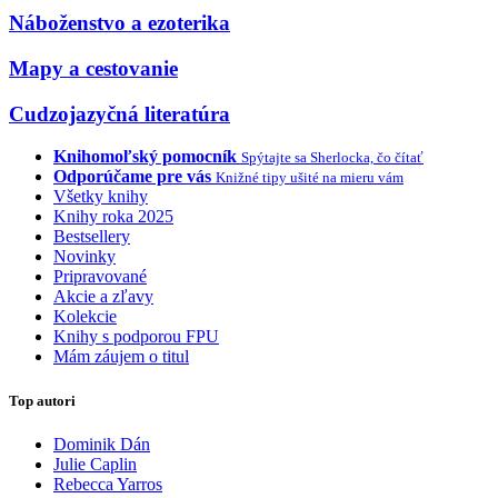
Náboženstvo a ezoterika
Mapy a cestovanie
Cudzojazyčná literatúra
Knihomoľský pomocník
Spýtajte sa Sherlocka, čo čítať
Odporúčame pre vás
Knižné tipy ušité na mieru vám
Všetky knihy
Knihy roka 2025
Bestsellery
Novinky
Pripravované
Akcie a zľavy
Kolekcie
Knihy s podporou FPU
Mám záujem o titul
Top autori
Dominik Dán
Julie Caplin
Rebecca Yarros