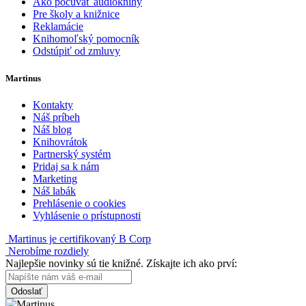
Ako počúvať audioknihy
Pre školy a knižnice
Reklamácie
Knihomoľský pomocník
Odstúpiť od zmluvy
Martinus
Kontakty
Náš príbeh
Náš blog
Knihovrátok
Partnerský systém
Pridaj sa k nám
Marketing
Náš labák
Prehlásenie o cookies
Vyhlásenie o prístupnosti
Martinus je certifikovaný B Corp
Nerobíme rozdiely
Najlepšie novinky sú tie knižné. Získajte ich ako prví:
Odoslať