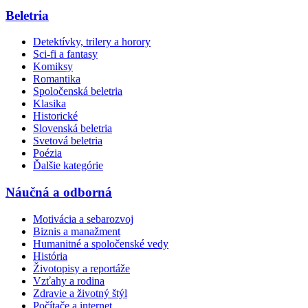
Beletria
Detektívky, trilery a horory
Sci-fi a fantasy
Komiksy
Romantika
Spoločenská beletria
Klasika
Historické
Slovenská beletria
Svetová beletria
Poézia
Ďalšie kategórie
Náučná a odborná
Motivácia a sebarozvoj
Biznis a manažment
Humanitné a spoločenské vedy
História
Životopisy a reportáže
Vzťahy a rodina
Zdravie a životný štýl
Počítače a internet