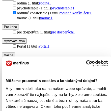
rodina (1 titul)
rodina
1
psychoterapia (1 titul)
psychoterapia
1
rodinné konštelácie (1 titul)
rodinné konštelácie
1
trauma (1 titul)
trauma
1
Pre koho
pre dospelých (1 titul)
pre dospelých
1
Vydavateľstvo
Portál (1 titul)
Portál
1
Väzba
brožovaná väzba (1 titul)
brožovaná väzba
1
Zúžiť výber
Zoradiť
Môžeme pracovať s cookies a kontaktnými údajmi?
Aby sme vedeli, ako sa na našom webe správate, a mohli
vám zobraziť tie najlepšie tipy na knihy, zbierame cookies.
Niektoré sú naozaj potrebné a bez nich by naša stránka
Bestsellery
vôbec nefungovala. Okrem toho používame analytické
Top hodnotené