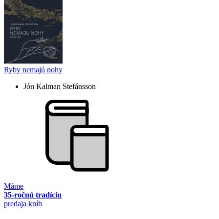
Ryby nemajú nohy
Jón Kalman Stefánsson
Máme
35-ročnú tradíciu
predaja kníh