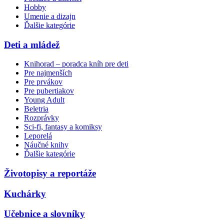
Hobby
Umenie a dizajn
Ďalšie kategórie
Deti a mládež
Knihorad – poradca kníh pre deti
Pre najmenších
Pre prvákov
Pre pubertiakov
Young Adult
Beletria
Rozprávky
Sci-fi, fantasy a komiksy
Leporelá
Náučné knihy
Ďalšie kategórie
Životopisy a reportáže
Kuchárky
Učebnice a slovníky