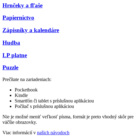
Hrnčeky a fľaše
Papiernictvo
Zápisníky a kalendáre
Hudba
LP platne
Puzzle
Prečítate na zariadeniach:
Pocketbook
Kindle
Smartfón či tablet s príslušnou aplikáciou
Počítač s príslušnou aplikáciou
Nie je možné meniť veľkosť písma, formát je preto vhodný skôr pre
väčšie obrazovky.
Viac informácií v
našich návodoch