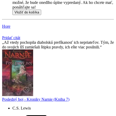
možné, že bude onedlho úplne vypredaný. Ak ho chcete mať,
ponáhľajte sa!
Vložiť do košíka
Hore
Pridať citát
Až vtedy pochopila diabolskú prefíkanosť ich nepriateľov. Tým, že
do svojich lží zamiešali štipku pravdy, ich ešte viac posilnili.
Posledný boj - Kroniky Narnie (Kniha 7)
C.S. Lewis