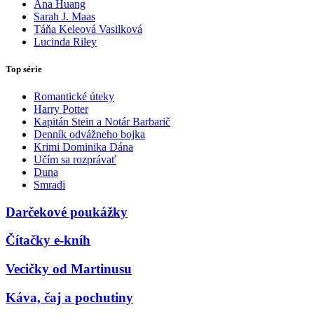
Ana Huang
Sarah J. Maas
Táňa Keleová Vasilková
Lucinda Riley
Top série
Romantické úteky
Harry Potter
Kapitán Stein a Notár Barbarič
Denník odvážneho bojka
Krimi Dominika Dána
Učím sa rozprávať
Duna
Smradi
Darčekové poukážky
Čítačky e-kníh
Vecičky od Martinusu
Káva, čaj a pochutiny