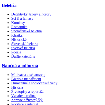
Beletria
Detektívky, trilery a horory
Sci-fi a fantasy
Komiksy
Romantika
Spoločenská beletria
Klasika
Historické
Slovenská beletria
Svetová beletria
Poézia
Ďalšie kategórie
Náučná a odborná
Motivácia a sebarozvoj
Biznis a manažment
Humanitné a spoločenské vedy
História
Životopisy a reportáže
Vzťahy a rodina
Zdravie a životný štýl
Počítače a internet