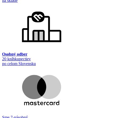
na sklade
Osobný odber
20 kníhkupectiev
po celom Slovensku
Sme 7-násobný