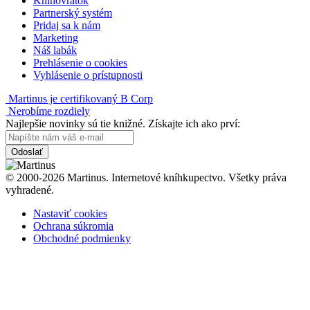
Knihovrátok
Partnerský systém
Pridaj sa k nám
Marketing
Náš labák
Prehlásenie o cookies
Vyhlásenie o prístupnosti
Martinus je certifikovaný B Corp
Nerobíme rozdiely
Najlepšie novinky sú tie knižné. Získajte ich ako prví:
Odoslať
© 2000-2026 Martinus. Internetové kníhkupectvo. Všetky práva
vyhradené.
Nastaviť cookies
Ochrana súkromia
Obchodné podmienky