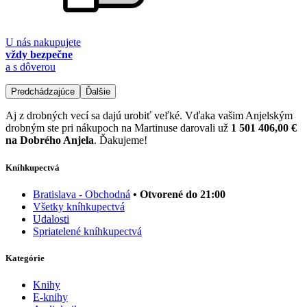
U nás nakupujete
vždy bezpečne
a s dôverou
Predchádzajúce
Ďalšie
Aj z drobných vecí sa dajú urobiť veľké. Vďaka vašim Anjelským
drobným ste pri nákupoch na Martinuse darovali už
1 501 406,00 €
na Dobrého Anjela
. Ďakujeme!
Kníhkupectvá
Bratislava - Obchodná
• Otvorené do 21:00
Všetky kníhkupectvá
Udalosti
Spriatelené kníhkupectvá
Kategórie
Knihy
E-knihy