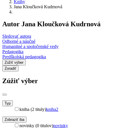
Knihy
Jana Kloučková Kudrnová
Autor Jana Kloučková Kudrnová
Sledovať autora
Odborné a náučné
Humanitné a spoločenské vedy
Pedagogika
Predškolská pedagogika
Zúžiť výber
Zoradiť
Zúžiť výber
Typ
kniha (2 tituly)
kniha
2
Zobraziť iba
novinky (0 titulov)
novinky