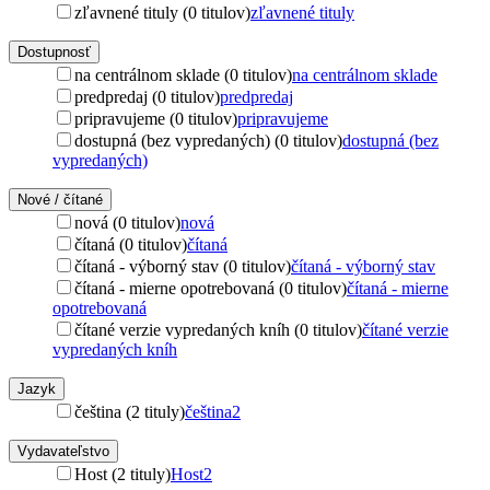
zľavnené tituly (0 titulov)
zľavnené tituly
Dostupnosť
na centrálnom sklade (0 titulov)
na centrálnom sklade
predpredaj (0 titulov)
predpredaj
pripravujeme (0 titulov)
pripravujeme
dostupná (bez vypredaných) (0 titulov)
dostupná (bez
vypredaných)
Nové / čítané
nová (0 titulov)
nová
čítaná (0 titulov)
čítaná
čítaná - výborný stav (0 titulov)
čítaná - výborný stav
čítaná - mierne opotrebovaná (0 titulov)
čítaná - mierne
opotrebovaná
čítané verzie vypredaných kníh (0 titulov)
čítané verzie
vypredaných kníh
Jazyk
čeština (2 tituly)
čeština
2
Vydavateľstvo
Host (2 tituly)
Host
2