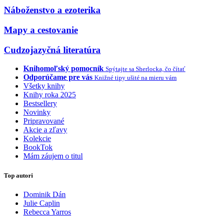
Náboženstvo a ezoterika
Mapy a cestovanie
Cudzojazyčná literatúra
Knihomoľský pomocník
Spýtajte sa Sherlocka, čo čítať
Odporúčame pre vás
Knižné tipy ušité na mieru vám
Všetky knihy
Knihy roka 2025
Bestsellery
Novinky
Pripravované
Akcie a zľavy
Kolekcie
BookTok
Mám záujem o titul
Top autori
Dominik Dán
Julie Caplin
Rebecca Yarros