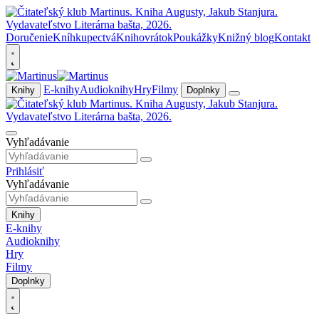
Doručenie
Kníhkupectvá
Knihovrátok
Poukážky
Knižný blog
Kontakt
E-knihy
Audioknihy
Hry
Filmy
Knihy
Doplnky
Vyhľadávanie
Prihlásiť
Vyhľadávanie
Knihy
E-knihy
Audioknihy
Hry
Filmy
Doplnky