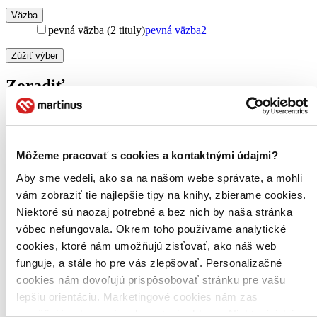
Väzba
pevná väzba (2 tituly)
pevná väzba
2
Zúžiť výber
Zoradiť
Bestsellery
Môžeme pracovať s cookies a kontaktnými údajmi?
Top hodnotené
Aby sme vedeli, ako sa na našom webe správate, a mohli
Novinky
Najdrahšie
vám zobraziť tie najlepšie tipy na knihy, zbierame cookies.
Najlacnejšie
Niektoré sú naozaj potrebné a bez nich by naša stránka
Najvyššia zľava
vôbec nefungovala. Okrem toho používame analytické
cookies, ktoré nám umožňujú zisťovať, ako náš web
funguje, a stále ho pre vás zlepšovať. Personalizačné
cookies nám dovoľujú prispôsobovať stránku pre vašu
lepšiu orientáciu. Marketingové cookies nám zas
umožňujú zobrazenie relevantnej reklamy. Niektoré údaje