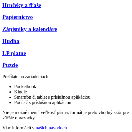
Hrnčeky a fľaše
Papiernictvo
Zápisníky a kalendáre
Hudba
LP platne
Puzzle
Prečítate na zariadeniach:
Pocketbook
Kindle
Smartfón či tablet s príslušnou aplikáciou
Počítač s príslušnou aplikáciou
Nie je možné meniť veľkosť písma, formát je preto vhodný skôr pre
väčšie obrazovky.
Viac informácií v
našich návodoch