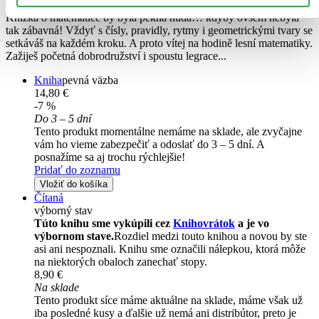
Knížka o matematice by byla pěkná nuda… kdyby ovšem nebyla
tak zábavná! Vždyť s čísly, pravidly, rytmy i geometrickými tvary se
setkáváš na každém kroku. A proto vítej na hodině lesní matematiky.
Zažiješ početná dobrodružství i spoustu legrace...
Kniha
pevná väzba
14,80 €
-7 %
Do 3 – 5 dní
Tento produkt momentálne nemáme na sklade, ale zvyčajne
vám ho vieme zabezpečiť a odoslať do 3 – 5 dní. A
posnažíme sa aj trochu rýchlejšie!
Pridať do zoznamu
Vložiť do košíka
Čítaná
výborný stav
Túto knihu sme vykúpili cez
Knihovrátok
a je vo
výbornom stave.
Rozdiel medzi touto knihou a novou by ste
asi ani nespoznali. Knihu sme označili nálepkou, ktorá môže
na niektorých obaloch zanechať stopy.
8,90 €
Na sklade
Tento produkt síce máme aktuálne na sklade, máme však už
iba posledné kusy a ďalšie už nemá ani distribútor, preto je