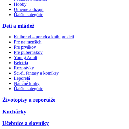
Hobby
Umenie a dizajn
Ďalšie kategórie
Deti a mládež
Knihorad – poradca kníh pre deti
Pre najmenších
Pre prvákov
Pre pubertiakov
Young Adult
Beletria
Rozprávky
Sci-fi, fantasy a komiksy
Leporelá
Náučné knihy
Ďalšie kategórie
Životopisy a reportáže
Kuchárky
Učebnice a slovníky