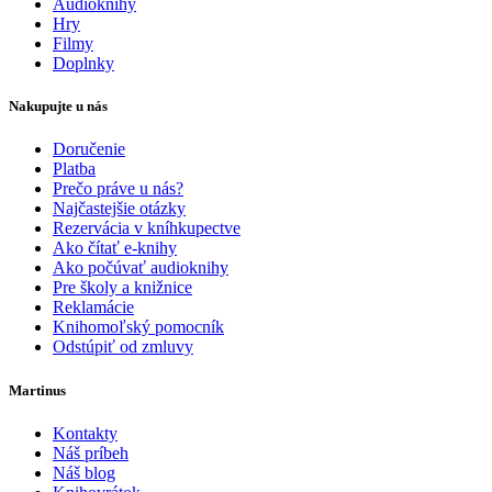
Audioknihy
Hry
Filmy
Doplnky
Nakupujte u nás
Doručenie
Platba
Prečo práve u nás?
Najčastejšie otázky
Rezervácia v kníhkupectve
Ako čítať e-knihy
Ako počúvať audioknihy
Pre školy a knižnice
Reklamácie
Knihomoľský pomocník
Odstúpiť od zmluvy
Martinus
Kontakty
Náš príbeh
Náš blog