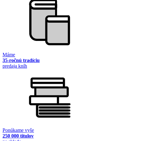
Máme
35-ročnú tradíciu
predaja kníh
Ponúkame vyše
250 000 titulov